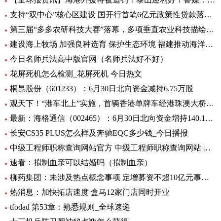
支持“双中心”核心区建设 国开行首笔6亿元政策性贷款落地-天天亮点
第三届“多多农研科技大赛”落幕，多项垂直农业科技描绘未来农业图景
建设海上牧场 加强良种选育 保护生态环境 福建推动海洋渔业高质量发展（高质量发展调研行）
今日名师兵法高中版官网（名师兵法好不好）
花屏死机怎么检测_花屏死机 今日热文
桐昆股份（601233）：6月30日北向资金减持6.75万股
观天下！“港车北上”实施，首辆香港单牌车经港珠澳大桥入粤
最新：海格通信（002465）：6月30日北向资金增持140.12万股
长安CS35 PLUS怎么样及奔驰EQC多少钱_今日播报
中级工程师职称查询网站官方 中级工程师职称查询网站|世界今日讯
速看：拟制血亲可以结婚吗（拟制血亲）
柳药集团：未涉及热点概念事项 定增募资不超10亿元事项目前处于审核阶段 环球速看
热消息：加快拓店速度 盒马12家门店同时开业
tfodad 第53章：熟悉规则_全球速递