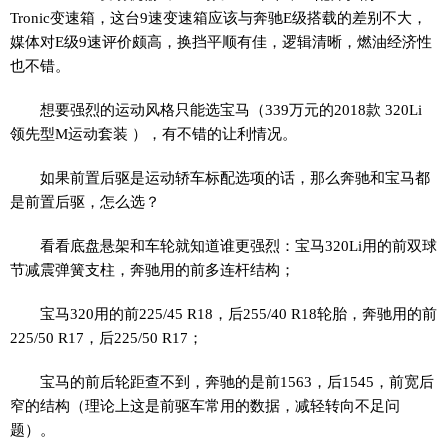
Tronic变速箱，这台9速变速箱应该与奔驰E级搭载的差别不大，
媒体对E级9速评价颇高，换挡平顺有佳，逻辑清晰，燃油经济性
也不错。
想要强烈的运动风格只能选宝马（339万元的2018款 320Li
领先型M运动套装 ），有不错的让利情况。
如果前置后驱是运动轿车标配选项的话，那么奔驰和宝马都
是前置后驱，怎么选？
看看底盘悬架和车轮就知道谁更强烈：宝马320Li用的前双球
节减震弹簧支柱，奔驰用的前多连杆结构；
宝马320用的前225/45 R18，后255/40 R18轮胎，奔驰用的前
225/50 R17，后225/50 R17；
宝马的前后轮距查不到，奔驰的是前1563，后1545，前宽后
窄的结构（理论上这是前驱车常用的数据，减轻转向不足问
题）。