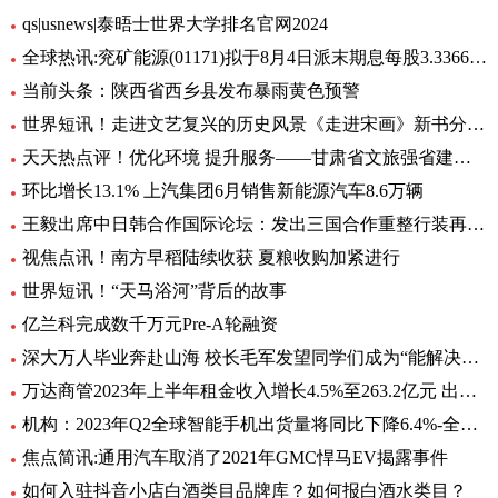
qs|usnews|泰晤士世界大学排名官网2024
全球热讯:兖矿能源(01171)拟于8月4日派末期息每股3.3366港元
当前头条：陕西省西乡县发布暴雨黄色预警
世界短讯！走进文艺复兴的历史风景《走进宋画》新书分享会在苏州举行
天天热点评！优化环境 提升服务——甘肃省文旅强省建设系列深度报道之保障篇
环比增长13.1% 上汽集团6月销售新能源汽车8.6万辆
王毅出席中日韩合作国际论坛：发出三国合作重整行装再出发的明确信号
视焦点讯！南方早稻陆续收获 夏粮收购加紧进行
世界短讯！“天马浴河”背后的故事
亿兰科完成数千万元Pre-A轮融资
深大万人毕业奔赴山海 校长毛军发望同学们成为“能解决问题的人”
万达商管2023年上半年租金收入增长4.5%至263.2亿元 出租率98.2%-当前头条
机构：2023年Q2全球智能手机出货量将同比下降6.4%-全球即时
焦点简讯:通用汽车取消了2021年GMC悍马EV揭露事件
如何入驻抖音小店白酒类目品牌库？如何报白酒水类目？