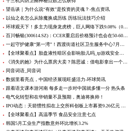
十三机兵防卫圈神秘点数怎么获得
望岳谈｜为什么说“有效”是投资的灵魂？-焦点资讯
以仙之名怎么从除魔换成历练 历练玩法技巧介绍
环球观天下！多主力现身龙虎榜，巨人网络下跌9.08%（06-30）
百川畅银(300614.SZ)：CCER重启后价格预计也会在50-60元/吨左右
一起守护健康“第一湾”！西渡街道社区卫生服务中心7月专病门诊一览表出炉_环球滚动
【全球聚看点】胎盘液性暗区会影响胎儿吗_tp游戏安全中心
《消失的她》为什么票房大卖？陈思诚：借电影拿出一个生活的剖面
同音词语_同音词
数据里看亮点，中国经济展现旺盛活力-环球简讯
跟着语文课本游河南 每多走一步对中国就多懂一分 热头条
电气化转型和在华销量不及预期，奥迪将换帅！
IPO动态：天箭惯性拟在上交所科创板上市募资9.26亿元 全球新动态
【全球聚看点】高温季节 食品安全注意七点
韩国5月工业生产指数意外环比增长3.2%