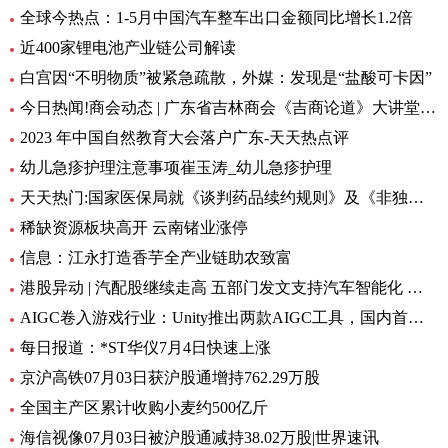
全球今热点：1-5月中国汽车整车出口金额同比增长1.2倍
近400家锂电池产业链公司解读
白宫因“不明物质”被紧急疏散，外媒：发现是“盐酸可卡因”
今日热闻!商会动态 | 广东省吉林商会《吉商论道》大讲堂第三十一讲圆满成功！
2023 年中国自然教育大会落户广东-天天热点评
幼儿急疹护理注意事项崔玉涛_幼儿急疹护理
天天热门:国家医保局就《谈判药品续约规则》及《非独家药品竞价规则》公开征求意见
稀缺资源板块高开 云南锗业涨停
信息：江永打造香芋全产业链助农致富
港股异动 | 汽配股继续走高 五部门发文支持汽车智能化 人形机器人或重塑汽车供应链 头条
AIGC卷入游戏行业：Unity推出两款AIGC工具，国内首个“游戏GPT”也来了 环球观天下
每日报道：*ST华仪7月4日快速上涨
京沪高铁07月03日获沪股通增持762.29万股
全国主产区累计收购小麦约500亿斤
海信视像07月03日被沪股通减持38.02万股|世界速讯