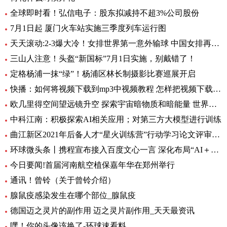
全球即时看！弘信电子：股东拟减持不超3%公司股份
7月1日起 厦门火车站实施三季度列车运行图
天天滚动:2-3爆大冷！女排世界第一意外输球 中国女排再获好消息
三山人注意！头盔“新国标”7月1日实施，别戴错了！
定格杨浦一抹“绿”！杨浦区林长制摄影比赛巡展开启
快播：如何将视频下载到mp3中视频教程 怎样把视频下载到MP3里呢
欧几里得空间望远镜升空 探索宇宙暗物质和暗能量 世界资讯
中科江南：积极探索AI相关应用；对第三方大模型进行训练
曲江新区2021年后备人才“星火训练营”行动学习论文评审会暨结训仪式圆满举办|全球要闻
环球微头条丨携程宣布接入百度文心一言 深化布局“AI＋旅行”应用
今日要闻!首届河南航空植保嘉年华在郑州举行
通讯！曾铃（关于曾铃介绍）
腺鼠疫感染发生在哪个部位_腺鼠疫
德国迈之灵片的副作用 迈之灵片副作用_天天最资讯
嘿！你的头像该换了-环球速看料