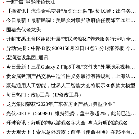
一封“信”串起绿色长江
【播资讯】流浪金毛变身“反诈汪汪队”队长 民警：出任务都要抢“档期 ”
今日最新！最新民调：美民众对联邦政府信任度降至20年来最低水平
围猎光伏老龙头
开封市禹王台区组织开展“市民考察团”养老服务行活动 全球热消息
异动快报：中路Ｂ股 9009158月23日14点51分封涨停板-今日热搜
宏润建设集团_通讯
今日最新！三星Galaxy Z Flip5手机“文件夹”外屏演示视频曝光
贵金属延期产品交易中适当性义务履行有待规制，上海法院向交易所发出司法建议_每日观察
聚焦通用人工智能，世界人工智能大会将展示30多款大模型
每日热门：改ip工具（IP修改工具）
龙光集团荣获“2023年广东省房企产品力典型企业”
光伏30ETF（560980）维持强势，盘中涨超2%，此前已连升3日，权重股捷佳伟创涨超3%
环球资讯：好听的神武游戏名字大全_盘点好听的游戏名
天天观天下！索尼意外透露：前年《使命召唤》在PS平台创造超8亿美元收入