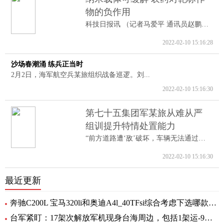
物的负作用
科技日报讯 （记者马爱平 通讯员赵鹏跃...
2022-02-10 15:16:28
沙场春潮涌 练兵正当时
2月2日，海军航空兵某旅组织战备巡逻。刘...
2022-02-10 15:16:30
第七十五集团军某旅从难从严
组训提升特情处置能力
“前方道路遭‘敌’破坏，车辆无法通过。...
2022-02-10 15:16:30
最近更新
奔驰C200L 宝马320li和奥迪A4l_40TFsi综合考虑下选哪款比较好
台军紧盯：17架次解放军机现身台海周边，包括1架运-9通信对抗机_速读