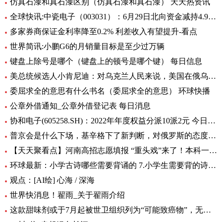
仿真石漆和真石漆区别（仿真石漆和真石漆） 天天热资讯
全球快讯:中瓷电子（003031）：6月29日北向资金减持4.95万股
多家券商保证金利率降至0.2% 利差收入有望提升-看点
世界简讯:小鹏G6的月销量目标是至少过万辆
键盘上除号是哪个（键盘上的顿号是哪个键） 每日信息
美总统候选人小肯尼迪：对乌克兰人民来说，美国在俄乌中扮演的角色很糟糕
委屈求全的意思有什么书名（委屈求全的意思） 环球快播
公章外借通知_公章外借登记表 每日消息
协和电子(605258.SH)：2022年年度权益分派10派2元 今日热议
普京会是什么下场，基辛格下了新判断，对俄罗斯的态度完全变了！|全球时快讯
【天天聚看点】河南高招志愿填报 “重头戏”来了！本科一批、二批志愿30日起填报
环球最新：小学古诗哪些需要背诵的 7.小学生需要背的诗词有多少首
观点：[AI绘] 心海 / 深海
世界快消息！翟雨_关于翟雨介绍
这款甜味剂或于7月起被世卫组织列为“可能致癌物”，无糖可乐、口香糖中普遍有它|全球热头条