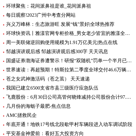
环球聚焦：花间派鼻祖是谁_花间派鼻祖
每日观察!2023广州中考查分网站
兴义万峰林：生态旅游旺 发展“钱”景好|全球热推荐
环球快资讯丨雅漾官网专柜价格_男女老少皆宜的雅漾全系列
周一美联储逆回购使用规模为1.91万亿美元|热点在线
邹越演讲观后感 邹越演讲观后感300字 天天讯息
国盛证券渤海证券遭警示！研报“双随机”罚单一个半月已开39张
世界速读：再超预期！特斯拉第二季度全球交付46.6万辆，继续稳居全球纯电销冠
苍之女武神激活码（苍之茧） 天天速递
我国已建立6500支省市县三级医疗应急队伍
飞鹿股份：6月30日公司高管何晓锋减持公司股份合计97.6万股|百事通
几月份的海蛎子最肥-焦点信息
AMC拯救民企
年底开通！地铁17号线北段歇甲村车辆段进入动车调试阶段
平安基金神爱前：看好五大投资方向