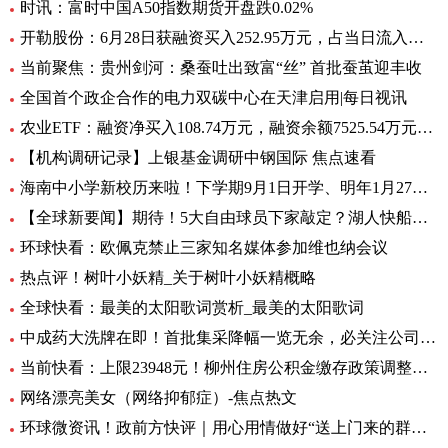
时讯：富时中国A50指数期货开盘跌0.02%
开勒股份：6月28日获融资买入252.95万元，占当日流入资金比例11.65%-世界即时
当前聚焦：贵州剑河：桑蚕吐出致富“丝” 首批蚕茧迎丰收
全国首个政企合作的电力双碳中心在天津启用|每日视讯
农业ETF：融资净买入108.74万元，融资余额7525.54万元（06-28）
【机构调研记录】上银基金调研中钢国际 焦点速看
海南中小学新校历来啦！下学期9月1日开学、明年1月27日放寒假|观焦点
【全球新要闻】期待！5大自由球员下家敲定？湖人快船或签全明星后卫
环球快看：欧佩克禁止三家知名媒体参加维也纳会议
热点评！树叶小妖精_关于树叶小妖精概略
全球快看：最美的太阳歌词赏析_最美的太阳歌词
中成药大洗牌在即！首批集采降幅一览无余，必关注公司火线全揭秘，投资风险哪里藏？
当前快看：上限23948元！柳州住房公积金缴存政策调整，7月起执行
网络漂亮美女（网络抑郁症）-焦点热文
环球微资讯！政前方快评｜用心用情做好“送上门来的群众工作”