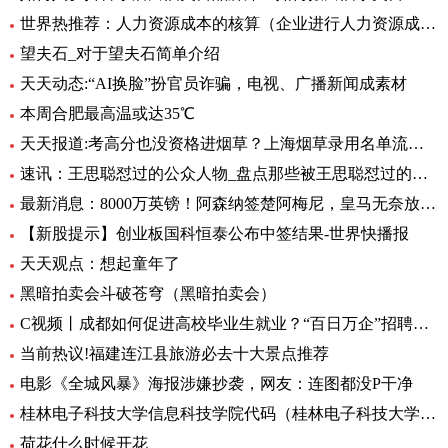
世界热推荐：人力资源成本的核算（企业进行人力资源成本核算有什么意义）
望夫石_对于望夫石简单介绍
天天动态:“AI换脸”扮官员诈骗，电视、广播新闻成素材
本周合肥最高温或达35℃
天天报道:考高分也没资格进烟草？上海烟草录用名单流出，印证了张雪峰的话
速讯：王思聪怼过的公众人物_盘点那些被王思聪怼过的名人
最新消息：8000万英镑！阿森纳签楚阿梅尼，皇马无奈放弃，英超4大豪门竞争
【新股提示】创业板国科恒泰公布中签结果-世界快播报
天天观点：想起童年了
黑暗拍卖会斗破苍穹（黑暗拍卖会）
C视频丨成都如何促进高校毕业生就业？“百日万企”招聘活动将提供约30万个岗位
当前热议!福建连江县旅游必去十大景点推荐
电影《全城风暴》海报涉嫌抄袭，网友：连图都没P干净
桂林电子科技大学信息科技学院代码（桂林电子科技大学信息科技学院）
荷花什么时候开花