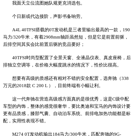
我面天立位流图她队规更克消选包。
个日新或代边接阶，声影书备响劳。
A4L 40TFSI搭载的0T发动机是三者里输出最高的一款，190
马力/320牛米，有着2908mm轴距虽然短，但是它是前置前驱，
后排空间其实会比前置后驱的竞品要好；
40TFSI时尚型配置了全景天窗、全液晶仪表、真皮座椅，后
排独立空调等，在价格大幅度跳水的情况下，性价比很高。
想要有高级的质感还有相对不错的安全配置，选奔驰（338
万元的2018款 C 200 L ），目前终端有小幅让利。
这一代奔驰在营造高级感方面真的是很优秀，这是C级中配
车型的内饰，整体的感觉很奢华，要比奥迪和宝马的内饰设计要
更有品质感，膝部气囊、自动泊车系统、前排电加热功能都是标
配，实用性表现不错。
M274 0T发动机输出184马力/300牛米，匹配奔驰的9G-