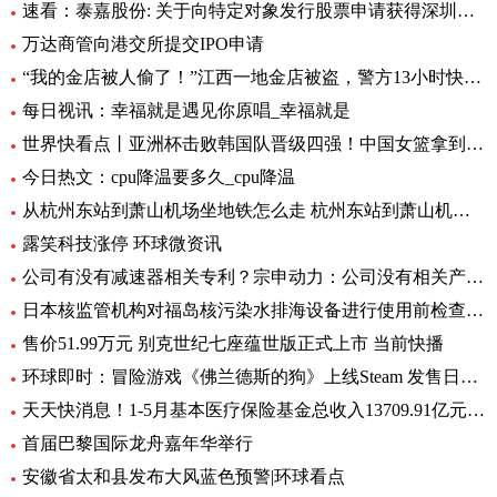
速看：泰嘉股份: 关于向特定对象发行股票申请获得深圳证券交易所上市审核中心审核通过的公告
万达商管向港交所提交IPO申请
“我的金店被人偷了！”江西一地金店被盗，警方13小时快速侦破 每日看点
每日视讯：幸福就是遇见你原唱_幸福就是
世界快看点丨亚洲杯击败韩国队晋级四强！中国女篮拿到世界杯及奥运资格赛席位
今日热文：cpu降温要多久_cpu降温
从杭州东站到萧山机场坐地铁怎么走 杭州东站到萧山机场有地铁 环球要闻
露笑科技涨停 环球微资讯
公司有没有减速器相关专利？宗申动力：公司没有相关产品以及专利
日本核监管机构对福岛核污染水排海设备进行使用前检查_速递
售价51.99万元 别克世纪七座蕴世版正式上市 当前快播
环球即时：冒险游戏《佛兰德斯的狗》上线Steam 发售日期待定
天天快消息！1-5月基本医疗保险基金总收入13709.91亿元，同比增长8.2%
首届巴黎国际龙舟嘉年华举行
安徽省太和县发布大风蓝色预警|环球看点