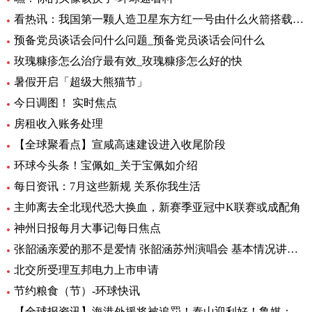
看热讯：我国第一颗人造卫星东方红一号由什么火箭搭载_我国第一颗人造卫星
预备党员谈话会问什么问题_预备党员谈话会问什么
玫瑰糠疹怎么治疗最有效_玫瑰糠疹怎么好的快
暑假开启「超级大熊猫节」
今日调图！ 实时焦点
房租收入账务处理
【全球聚看点】宣咸高速建设进入收尾阶段
环球今头条！宝佩如_关于宝佩如介绍
每日资讯：7月这些新规 关系你我生活
主帅离去全北现代恐大换血，新赛季亚冠中K联赛或成配角
神州日报每月大事记|每日焦点
张韶涵亲爱的那不是爱情 张韶涵苏州演唱会 基本情况讲解_天天通讯
北交所受理互邦电力上市申请
节约粮食（节）-环球快讯
【全球报资讯】海港外援将被追罚！泰山迎利好！鲁媒：足协不罚他，规则也不允许