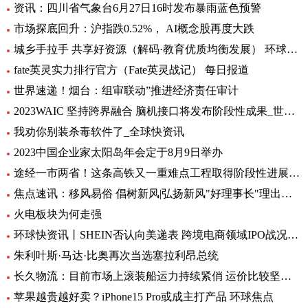
资讯：四川省气象台6月27日16时发布暴雨蓝色预警
市场探底回升：沪指跌0.52%， AI概念股再度大跌
城乡手拉手 共享好资源（解码·教育优质均衡发展） 环球通讯
fate英灵实力排行官方（Fate英灵战记） 每日报道
世界速递！烟台：组审联动”推进经济责任审计
2023WAIC 坚持跨界融合 脑机接口将发布阶段性成果_世界热讯
我劝你别装杀毒软件了_全球快资讯
2023中国企业家太阳岛年会定于8月9日举办
途经一市两省！这条高铁又一重难点工程取得阶段性进展_前沿热点
焦点速讯：移风易俗 倡树新风|弘扬新风"好理事长"理出乡村新风尚
火电板块为何走强
环球快资讯丨SHEIN否认向美递表 跨境电商领域IPO战况如何？
朱利叶斯·马达·比奥再次当选塞拉利昂总统
长久物流：目前市场上滚装船运力持续紧俏 运价比较坚挺-当前速看
苹果越贵越好卖？iPhone15 Pro或成主打产品 环球焦点