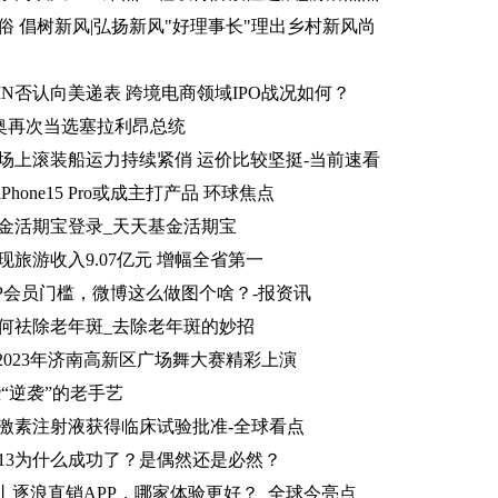
俗 倡树新风|弘扬新风"好理事长"理出乡村新风尚
IN否认向美递表 跨境电商领域IPO战况如何？
比奥再次当选塞拉利昂总统
场上滚装船运力持续紧俏 运价比较坚挺-当前速看
hone15 Pro或成主打产品 环球焦点
金活期宝登录_天天基金活期宝
旅游收入9.07亿元 增幅全省第一
IP会员门槛，微博这么做图个啥？-报资讯
何祛除老年斑_去除老年斑的妙招
2023年济南高新区广场舞大赛精彩上演
“逆袭”的老手艺
激素注射液获得临床试验批准-全球看点
13为什么成功了？是偶然还是必然？
列丨逐浪直销APP，哪家体验更好？_全球今亮点