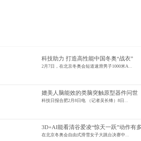
科技助力 打造高性能中国冬奥“战衣”
2月7日，在北京冬奥会短道速滑男子1000米A...
媲美人脑能效的类脑突触原型器件问世
科技日报合肥2月8日电 （记者吴长锋）8日...
3D+AI能看清谷爱凌“惊天一跃”动作有
在北京冬奥会自由式滑雪女子大跳台决赛中...