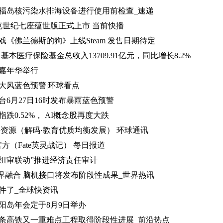
福岛核污染水排海设备进行使用前检查_速递
 别克世纪七座蕴世版正式上市 当前快播
《佛兰德斯的狗》上线Steam 发售日期待定
基本医疗保险基金总收入13709.91亿元，同比增长8.2%
嘉年华举行
大风蓝色预警|环球看点
6月27日16时发布暴雨蓝色预警
跌0.52%， AI概念股再度大跌
好资源（解码·教育优质均衡发展） 环球通讯
官方（Fate英灵战记） 每日报道
组审联动”推进经济责任审计
坚持跨界融合 脑机接口将发布阶段性成果_世界热讯
件了_全球快资讯
太阳岛年会定于8月9日举办
条高铁又一重难点工程取得阶段性进展_前沿热点