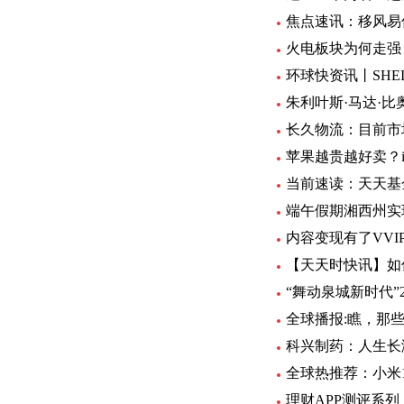
焦点速讯：移风易
火电板块为何走强
环球快资讯丨SHE
朱利叶斯·马达·
长久物流：目前市
苹果越贵越好卖？iP
当前速读：天天基
端午假期湘西州实现
内容变现有了VV
【天天时快讯】如
“舞动泉城新时代”
全球播报:瞧，那些
科兴制药：人生长
全球热推荐：小米
理财APP测评系