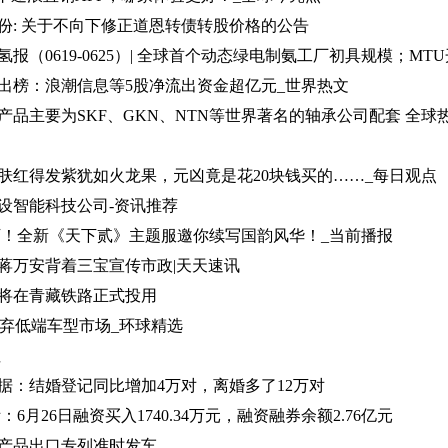
份: 关于不向下修正道恩转债转股价格的公告
出榜：浪潮信息等5股净流出资金超亿元_世界热文
产品主要为SKF、GKN、NTN等世界著名的轴承公司配套 全球
肤红得发紫犹如火龙果，元凶竟是花20块钱买的……_每日观点
设智能科技公司-资讯推荐
下！全新《天下贰》主题服邀你续写国韵风华！_当前播报
蒋万安背着三宝宣传市政|天天速讯
将在青藏铁路正式投用
放弃低端车型市场_环球精选
注
据：结婚登记同比增加4万对，离婚多了12万对
6月26日融资买入1740.34万元，融资融券余额2.76亿元
产品出口专列准时发车