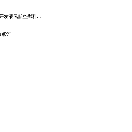
天天快资讯：国际氢报（0619-0625）| 全球首个动态绿电制氨工厂初具规模；MTU开发液氢航空燃料电池技术；道达尔致力于绿氢炼油……
热点评