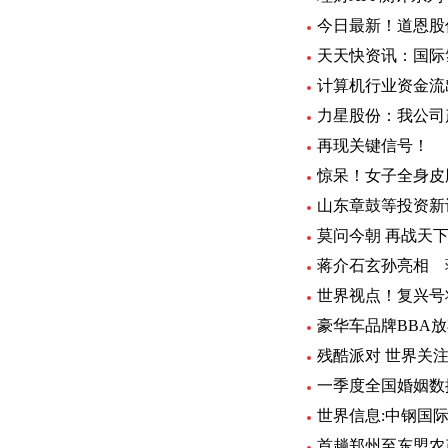
今日最新！道恩股
计算机行业资金流
力星股份：我公司
再现关键信号！
惊呆！女子全身皮
山东章鼓等投资新
莫问今朝 再战天
蒋介石玄孙亮相 
世界视点！复兴号
豪华车品牌BBA
残酷派对 世界关
一季度全国婚姻数
世界信息:中钢国际：
首趟郑州至东盟农