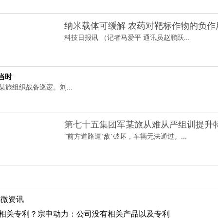
纳米载体可缓解 农药对靶标作物的负作
科技日报讯 （记者马爱平 通讯员赵鹏跃...
当时
某旅组织战备巡逻。刘...
第七十五集团军某旅从难从严组训提升
“前方道路遭‘敌’破坏，车辆无法通过。...
球微资讯
相关专利？宗申动力：公司没有相关产品以及专利