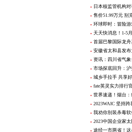
日本核监管机构对
售价51.99万元
环球即时：冒险游戏
天天快消息！1-5月
首届巴黎国际龙舟
安徽省太和县发布
资讯：四川省气象台
市场探底回升：沪指
城乡手拉手 共享
fate英灵实力排行
世界速递！烟台：
2023WAIC 
我劝你别装杀毒软
2023中国企业家
途经一市两省！这