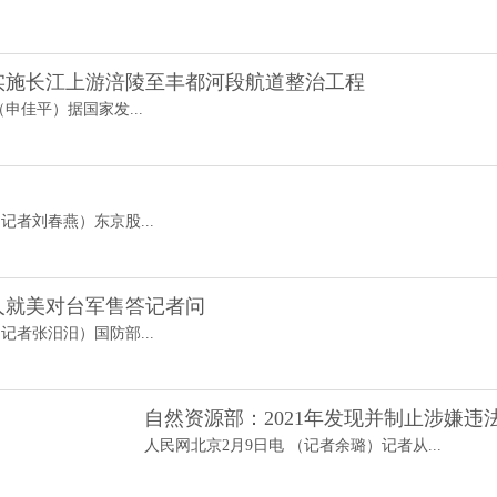
实施长江上游涪陵至丰都河段航道整治工程
（申佳平）据国家发...
记者刘春燕）东京股...
人就美对台军售答记者问
记者张汨汨）国防部...
自然资源部：2021年发现并制止涉嫌违法
人民网北京2月9日电 （记者余璐）记者从...