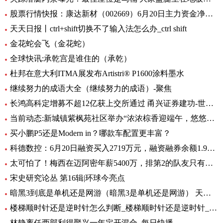
股票行情快报：康达新材（002669）6月20日主力资金净买入354.78万元
天天日报丨ctrl+shift切换不了输入法怎么办_ctrl shift
金花蛇会飞（金花蛇）
全球快讯:承乾宫是谁住的（承乾）
杜邦在意大利ITMA展发布Artistri® P1600涂料墨水
继续努力的成语大全（继续努力的成语）-聚焦
长鸿高科定增募不超12亿获上交所通过 甬兴证券建功-世界动态
当前动态:新城镇紫枫苑社区举办“浓浓棕香迎端午，悠悠深情铭党恩”端午节活动
买小鹏P5还是Modern in？哪款车配置更丰富？
科德数控：6月20日融资买入2719万元，融资融券余额1.95亿元_天天资讯
太可怕了！梅西在迈阿密年薪5400万，排第2的队友只有他零头
宋史研究论丛 第16辑|环球今亮点
暗黑3到底是单机还是网游（暗黑3是单机还是网游） 天天速讯
楼梯顺时针还是逆时针怎么判断_楼梯顺时针还是逆时针_头条
林静离任西部利得聚兴一年定开混合_每日快播