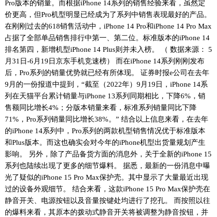
Pro版本的销量。而根据iPhone 14系列的销售经验来看，虽然定
价更高，但Pro机型明显已经成为了系列中销售表现最好的产品。
在刚刚过去的618销售活动中，iPhone 14 Pro和iPhone 14 Pro Max
占据了全部单品销售排行中第一、第二位。标准版本的iPhone 14
排名第四，新增机型iPhone 14 Plus则并未入榜。 （ 数据来源： 5
月31日-6月19日京东手机竞速榜） 而在iPhone 14系列刚刚发布
后，Pro系列的销量优势就已经有所体现。 证券时报e公司在去年
9月的一份报道中提到，“截⾄（2022年）9⽉19日，iPhone 14系
列在天猫平台累计销量与iPhone 13系列同期相比，下降6%，销
售额同比增长4%；分版本销量来看，标准系列销量同⽐下降
71%，Pro系列销量同⽐增长38%。” 结合以上信息来看，在去年
的iPhone 14系列中，Pro系列的两款机型销售情况优于标准版本
和Plus版本。而这也确实会对今年的iPhone机型出货量规划产生
影响。 另外，除了产品备货方面的消息外，关于全新的iPhone 15
系列也陆续出现了更多的细节爆料。 据悉，最新的一份消息中曝
光了疑似的iPhone 15 Pro Max保护壳。其中显示了大量最近出现
过的设备外观细节。 结合来看，这款iPhone 15 Pro Max保护壳在
静音开关、电源按钮以及音量按键处均进行了挖孔。 而按照以往
的爆料来看，其原本的拨动式静音开关将被调整为静音按钮，并