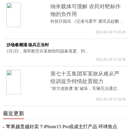
纳米载体可缓解 农药对靶标作
物的负作用
科技日报讯 （记者马爱平 通讯员赵鹏跃...
2022-02-10 15:16:28
沙场春潮涌 练兵正当时
2月2日，海军航空兵某旅组织战备巡逻。刘...
2022-02-10 15:16:30
第七十五集团军某旅从难从严
组训提升特情处置能力
“前方道路遭‘敌’破坏，车辆无法通过。...
2022-02-10 15:16:30
最近更新
苹果越贵越好卖？iPhone15 Pro或成主打产品 环球焦点