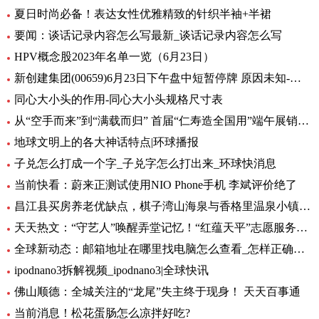
夏日时尚必备！表达女性优雅精致的针织半袖+半裙
要闻：谈话记录内容怎么写最新_谈话记录内容怎么写
HPV概念股2023年名单一览（6月23日）
新创建集团(00659)6月23日下午盘中短暂停牌 原因未知-环球热闻
同心大小头的作用-同心大小头规格尺寸表
从“空手而来”到“满载而归” 首届“仁寿造全国用”端午展销会开幕_全球观天下
地球文明上的各大神话特点|环球播报
子兑怎么打成一个字_子兑字怎么打出来_环球快消息
当前快看：蔚来正测试使用NIO Phone手机 李斌评价绝了
昌江县买房养老优缺点，棋子湾山海泉与香格里温泉小镇养老生活成本对比！-全球今亮点
天天热文：“守艺人”唤醒弄堂记忆！“红蕴天平”志愿服务营造项目启动
全球新动态：邮箱地址在哪里找电脑怎么查看_怎样正确填写邮箱地址
ipodnano3拆解视频_ipodnano3|全球快讯
佛山顺德：全城关注的“龙尾”失主终于现身！ 天天百事通
当前消息！松花蛋肠怎么凉拌好吃?