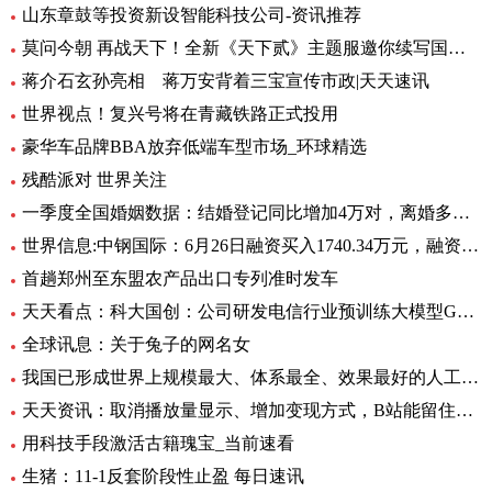
山东章鼓等投资新设智能科技公司-资讯推荐
莫问今朝 再战天下！全新《天下贰》主题服邀你续写国韵风华！_当前播报
蒋介石玄孙亮相 蒋万安背着三宝宣传市政|天天速讯
世界视点！复兴号将在青藏铁路正式投用
豪华车品牌BBA放弃低端车型市场_环球精选
残酷派对 世界关注
一季度全国婚姻数据：结婚登记同比增加4万对，离婚多了12万对
世界信息:中钢国际：6月26日融资买入1740.34万元，融资融券余额2.76亿元
首趟郑州至东盟农产品出口专列准时发车
天天看点：科大国创：公司研发电信行业预训练大模型GC-TeleGPT 现已在电信智能客服等领域实现落地应用
全球讯息：关于兔子的网名女
我国已形成世界上规模最大、体系最全、效果最好的人工影响天气作业力量
天天资讯：取消播放量显示、增加变现方式，B站能留住UP主吗？
用科技手段激活古籍瑰宝_当前速看
生猪：11-1反套阶段性止盈 每日速讯