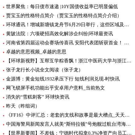
世界聚焦：每日债市速递 |10Y国债收益率已明显偏低
贾宝玉的性格特点简介（贾宝玉的性格特点简介介绍）
环球通讯！增城新塘镇龙舟节6月29日举行，这些区域及路段将有交通管制
黄陂法院：六项硬招高效化解涉企纠纷|环球最资讯
河南省第四届运动会赛场传喜讯 安阳代表团斩获首金！ 环球新要闻
卓越的意思视频_卓越的意思
【环球新视野】互帮互学粽香飘！浙江中医药大学与浙江商职院国际学生共度端午
张子龙行长小说全文阅读（张子龙）
金源博：黄金短线1932承压下行 短线利润兑现-时快讯
网飞锁屏手机功能出乎安卓用户意料_当前热文
消失的“雪糕刺客” 环球快资讯
昨天（昨组词）
《FF16》中评汇总：老套的支线和故事是最大槽点_天天头条
中国海警局新闻发言人就美“斯特拉顿”号炮舰过航台湾海峡发表谈话|每日动态
【世界新要闻】不差钱：宁德时代拟拿0.3%净资产向员工提供无息借款，支持购自住商品房