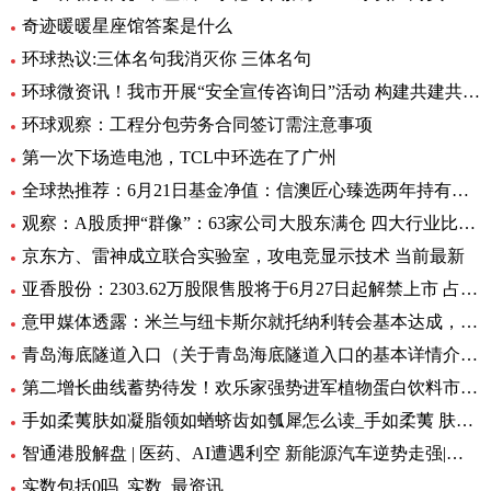
奇迹暖暖星座馆答案是什么
环球热议:三体名句我消灭你 三体名句
环球微资讯！我市开展“安全宣传咨询日”活动 构建共建共治共享安全生产格局
环球观察：工程分包劳务合同签订需注意事项
第一次下场造电池，TCL中环选在了广州
全球热推荐：6月21日基金净值：信澳匠心臻选两年持有期混合最新净值1.1771，跌4.47%
观察：A股质押“群像”：63家公司大股东满仓 四大行业比例大降
京东方、雷神成立联合实验室，攻电竞显示技术 当前最新
亚香股份：2303.62万股限售股将于6月27日起解禁上市 占公司总股本的28.51%
意甲媒体透露：米兰与纽卡斯尔就托纳利转会基本达成，球员已答应 环球新资讯
青岛海底隧道入口（关于青岛海底隧道入口的基本详情介绍）
第二增长曲线蓄势待发！欢乐家强势进军植物蛋白饮料市场 今日热讯
手如柔荑肤如凝脂领如蝤蛴齿如瓠犀怎么读_手如柔荑 肤如凝脂 领如蝤蛴 齿如瓠犀 螓首蛾眉 巧笑倩兮 美
智通港股解盘 | 医药、AI遭遇利空 新能源汽车逆势走强|环球播资讯
实数包括0吗_实数_最资讯