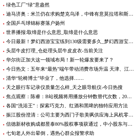
绿色工厂“绿”意盎然
迪马济奥：米兰仍在求购楚克乌泽，中锋有意莫拉塔和斯卡马卡-全球新资讯
全国乒乓球锦标赛落户扬州
世界播报:取缔是什么意思_取缔是什么意思
今日最新！梦幻西游宝宝练到130级需要多久_梦幻西游宝宝练级地点
头层牛皮打理_仓处理头层牛皮皮衣-当前关注
华尔街正加大这一领域布局！新一轮爆发要来了？
今日热文：五年来“最热”端午带动消费市场升温 天津、江苏、重庆等5省销售额超过2019年
清华“轮椅博士”毕业了，他选择……
天之眼行车记录仪质量怎么样_天之眼导航仪-今日热搜
焦点观察：陈睿：B站视频将用播放分钟数替代次数，2022 年 UP 主总收入同比增加 28%
各国“洗浴王”：探索巧克力、红酒和黑啤的独特应用方法
振江股份澄清：公司主要为西门子歌美飒供应海上风机零部件-环球精选
信德新材收购成都昱泰80%股权事项获通过，中小股东与大股东存分歧
七旬老人外出晕倒，遇热心群众报警求助