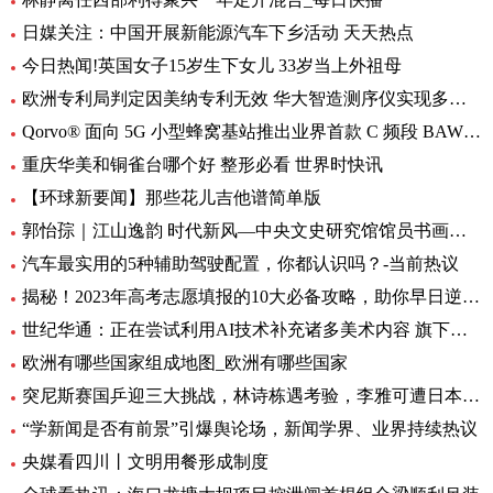
日媒关注：中国开展新能源汽车下乡活动 天天热点
今日热闻!英国女子15岁生下女儿 33岁当上外祖母
欧洲专利局判定因美纳专利无效 华大智造测序仪实现多国销售 环球动态
Qorvo® 面向 5G 小型蜂窝基站推出业界首款 C 频段 BAW 带通滤波器和开关/LNA 模块
重庆华美和铜雀台哪个好 整形必看 世界时快讯
【环球新要闻】那些花儿吉他谱简单版
郭怡孮｜江山逸韵 时代新风—中央文史研究馆馆员书画作品展
汽车最实用的5种辅助驾驶配置，你都认识吗？-当前热议
揭秘！2023年高考志愿填报的10大必备攻略，助你早日逆袭上岸！
世纪华通：正在尝试利用AI技术补充诸多美术内容 旗下盛趣游戏不少产品都已开始小规模使用-热门看点
欧洲有哪些国家组成地图_欧洲有哪些国家
突尼斯赛国乒迎三大挑战，林诗栋遇考验，李雅可遭日本选手围堵
“学新闻是否有前景”引爆舆论场，新闻学界、业界持续热议
央媒看四川丨文明用餐形成制度