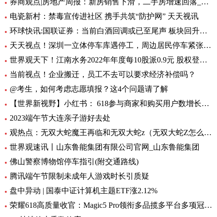
券商观点|房地产周报：新房销售下滑，二手房增速回落_当前播报
电瓷新村：禁毒宣传进社区 携手共筑“防护网” 天天视讯
环球快讯:国联证券：当前白酒回调或已至尾声 板块回升在即
天天视点！深圳一立体停车库遇停工，周边居民停车紧张，街道办回应
世界观天下！江南水务2022年年度每10股派0.9元 股权登记日为6月27日
当前视点！企业搬迁，员工不去可以要求经济补偿吗？
@考生，如何考虑志愿填报？这4个问题请了解
【世界新视野】小红书： 618参与商家和购买用户数增长超4倍
2023端午节大连亲子游好去处
观热点：无双大蛇魔王再临和无双大蛇z（无双大蛇Z怎么开启蛇魔再临）
世界观速讯丨山东鲁能集团有限公司官网_山东鲁能集团
佛山警察博物馆停车指引(附交通路线)
腾讯端午节限制未成年人游戏时长引质疑
盘中异动 | 国泰中证计算机主题ETF涨2.12%
荣耀618高质量收官：Magic5 Pro领衔多品揽多平台多项冠军|天天快资讯