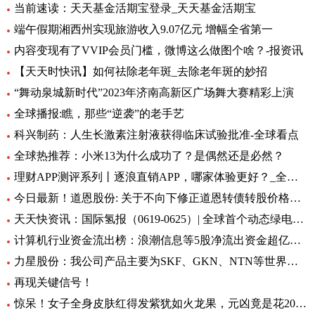
当前速读：天天基金活期宝登录_天天基金活期宝
端午假期湘西州实现旅游收入9.07亿元 增幅全省第一
内容变现有了VVIP会员门槛，微博这么做图个啥？-报资讯
【天天时快讯】如何祛除老年斑_去除老年斑的妙招
“舞动泉城新时代”2023年济南高新区广场舞大赛精彩上演
全球播报:瞧，那些“逆袭”的老手艺
科兴制药：人生长激素注射液获得临床试验批准-全球看点
全球热推荐：小米13为什么成功了？是偶然还是必然？
理财APP测评系列丨逐浪直销APP，哪家体验更好？_全球今亮点
今日最新！道恩股份: 关于不向下修正道恩转债转股价格的公告
天天快资讯：国际氢报（0619-0625）| 全球首个动态绿电制氨工厂初具规模；MTU开发液氢航空燃料电池技术；道达尔致力于绿氢炼油……
计算机行业资金流出榜：浪潮信息等5股净流出资金超亿元_世界热文
力星股份：我公司产品主要为SKF、GKN、NTN等世界著名的轴承公司配套 全球热点评
再现关键信号！
惊呆！女子全身皮肤红得发紫犹如火龙果，元凶竟是花20块钱买的……_每日观点