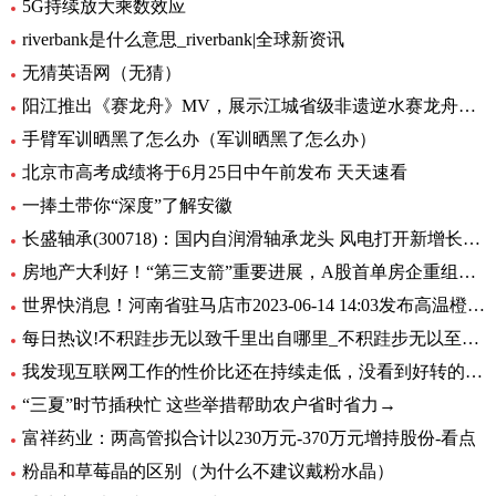
5G持续放大乘数效应
riverbank是什么意思_riverbank|全球新资讯
无猜英语网（无猜）
阳江推出《赛龙舟》MV，展示江城省级非遗逆水赛龙舟的独特魅力
手臂军训晒黑了怎么办（军训晒黑了怎么办）
北京市高考成绩将于6月25日中午前发布 天天速看
一捧土带你“深度”了解安徽
长盛轴承(300718)：国内自润滑轴承龙头 风电打开新增长曲线
房地产大利好！“第三支箭”重要进展，A股首单房企重组项目注册生效
世界快消息！河南省驻马店市2023-06-14 14:03发布高温橙色预警
每日热议!不积跬步无以致千里出自哪里_不积跬步无以至千里出自哪里
我发现互联网工作的性价比还在持续走低，没看到好转的迹象
“三夏”时节插秧忙 这些举措帮助农户省时省力→
富祥药业：两高管拟合计以230万元-370万元增持股份-看点
粉晶和草莓晶的区别（为什么不建议戴粉水晶）