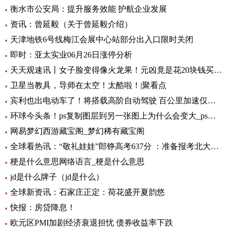
衡水市公安局：提升服务效能 护航企业发展
资讯：曾延毅（关于曾延毅介绍）
天津地铁6号线梅江会展中心站部分出入口限时关闭
即时：亚太实业06月26日涨停分析
天天观速讯丨女子脸变得像火龙果！元凶竟是花20块钱买的……
卫星当教具，导师在太空！太酷啦！|聚看点
宾利也出电动车了！将搭载高阶自动驾驶 百公里加速仅需1.5秒 全球要闻
环球今头条！ps复制图层到另一张图上为什么会变大_ps复制图层到另一张图
网易梦幻西游藏宝阁_梦幻稀有藏宝阁
全球看热讯：“敬礼娃娃”郎铮高考637分 ：准备报考北大，未来做公务员为人民服务
梗是什么意思网络语言_梗是什么意思
jd是什么牌子（jd是什么）
全球新资讯：石家庄正定：荷花盛开夏韵悠
快报：房贷降息！
欧元区PMI加剧经济衰退担忧 债券收益率下跌