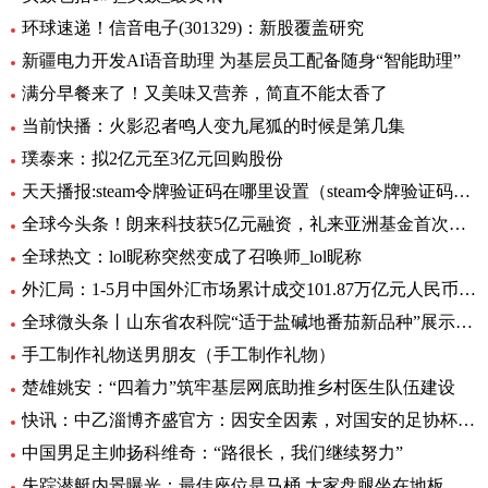
环球速递！信音电子(301329)：新股覆盖研究
新疆电力开发AI语音助理 为基层员工配备随身“智能助理”
满分早餐来了！又美味又营养，简直不能太香了
当前快播：火影忍者鸣人变九尾狐的时候是第几集
璞泰来：拟2亿元至3亿元回购股份
天天播报:steam令牌验证码在哪里设置（steam令牌验证码在哪）
全球今头条！朗来科技获5亿元融资，礼来亚洲基金首次投资湖北
全球热文：lol昵称突然变成了召唤师_lol昵称
外汇局：1-5月中国外汇市场累计成交101.87万亿元人民币-讯息
全球微头条丨山东省农科院“适于盐碱地番茄新品种”展示会在利津县农业双创中心举行
手工制作礼物送男朋友（手工制作礼物）
楚雄姚安：“四着力”筑牢基层网底助推乡村医生队伍建设
快讯：中乙淄博齐盛官方：因安全因素，对国安的足协杯不对外开放
中国男足主帅扬科维奇：“路很长，我们继续努力”
失踪潜艇内景曝光：最佳座位是马桶 大家盘腿坐在地板上|世界观焦点