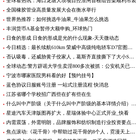
全球看热讯：海口龙塘大坝项目控泄闸首根组合梁顺利吊装
全国橡胶管业高质量发展大会在衡水举行
世界热推荐：如何挑选牛油果_牛油果怎么挑选
丰润货币A基金暂停大额申购_环球热门
日食的形成 日食的形成是光的什么现象-天天微动态
今日精选：最长续航610km 荣威中高级纯电轿车D7官图发布
否认吸毒，还威胁黄子佼家人，葛斯齐直接撕下了大小S的虚假面具_世界新动态
全球动态:警方辟谣大学生卖淫800多次被抓：公安机关已立案调查
宁波市哪家医院男科看的好【预约挂号】
蓝色协议日服账号注册 一站式注册流程 快消息
江苏省哪个学校招广西些在扩有些在生
什么叫中产阶级（关于什么叫中产阶级的基本详情介绍） 天天观天下
星途汽车天津版图再扩大，星瑞体验中心正式开业_快看
内需震荡，外需明朗，品牌服饰和纺织制造行业投资要点汇总
焦点滚动:《花千骨》中帮助过花千骨的8个人，霓漫天上榜，第1为千骨而死