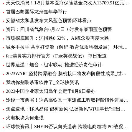
天天快消息！1-5月基本医疗保险基金总收入13709.91亿元，同比增长8.2%
首届巴黎国际龙舟嘉年华举行
安徽省太和县发布大风蓝色预警|环球看点
资讯：四川省气象台6月27日16时发布暴雨蓝色预警
市场探底回升：沪指跌0.52%， AI概念股再度大跌
城乡手拉手 共享好资源（解码·教育优质均衡发展） 环球通讯
fate英灵实力排行官方（Fate英灵战记） 每日报道
世界速递！烟台：组审联动”推进经济责任审计
2023WAIC 坚持跨界融合 脑机接口将发布阶段性成果_世界热讯
我劝你别装杀毒软件了_全球快资讯
2023中国企业家太阳岛年会定于8月9日举办
途经一市两省！这条高铁又一重难点工程取得阶段性进展_前沿热点
焦点速讯：移风易俗 倡树新风|弘扬新风"好理事长"理出乡村新风尚
火电板块为何走强
环球快资讯丨SHEIN否认向美递表 跨境电商领域IPO战况如何？