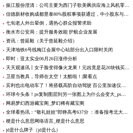
振江股份澄清：公司主要为西门子歌美飒供应海上风机零部件-环球精选
信德新材收购成都昱泰80%股权事项获通过，中小股东与大股东存分歧
七旬老人外出晕倒，遇热心群众报警求助
衡水市公安局：提升服务效能 护航企业发展
资讯：曾延毅（关于曾延毅介绍）
天津地铁6号线梅江会展中心站部分出入口限时关闭
即时：亚太实业06月26日涨停分析
天天观速讯丨女子脸变得像火龙果！元凶竟是花20块钱买的……
卫星当教具，导师在太空！太酷啦！|聚看点
宾利也出电动车了！将搭载高阶自动驾驶 百公里加速仅需1.5秒 全球要闻
环球今头条！ps复制图层到另一张图上为什么会变大_ps复制图层到另一张图
网易梦幻西游藏宝阁_梦幻稀有藏宝阁
全球看热讯：“敬礼娃娃”郎铮高考637分 ：准备报考北大，未来做公务员为人民服务
梗是什么意思网络语言_梗是什么意思
jd是什么牌子（jd是什么）