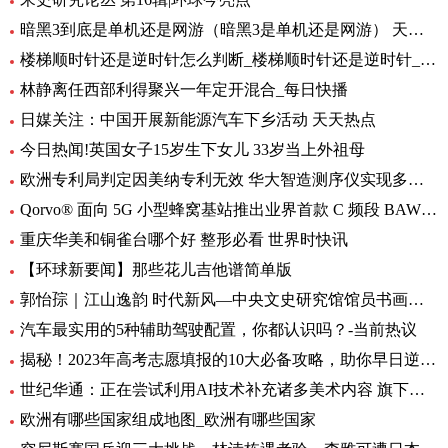
暗黑3到底是单机还是网游（暗黑3是单机还是网游） 天天速讯
楼梯顺时针还是逆时针怎么判断_楼梯顺时针还是逆时针_头条
林静离任西部利得聚兴一年定开混合_每日快播
日媒关注：中国开展新能源汽车下乡活动 天天热点
今日热闻!英国女子15岁生下女儿 33岁当上外祖母
欧洲专利局判定因美纳专利无效 华大智造测序仪实现多国销售 环球动态
Qorvo® 面向 5G 小型蜂窝基站推出业界首款 C 频段 BAW 带通滤波器和开关/LNA 模块
重庆华美和铜雀台哪个好 整形必看 世界时快讯
【环球新要闻】那些花儿吉他谱简单版
郭怡孮｜江山逸韵 时代新风—中央文史研究馆馆员书画作品展
汽车最实用的5种辅助驾驶配置，你都认识吗？-当前热议
揭秘！2023年高考志愿填报的10大必备攻略，助你早日逆袭上岸！
世纪华通：正在尝试利用AI技术补充诸多美术内容 旗下盛趣游戏不少产品都已开始小规模使用-热门看点
欧洲有哪些国家组成地图_欧洲有哪些国家