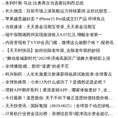
朱利叶斯·马达·比奥再次当选塞拉利昂总统
长久物流：目前市场上滚装船运力持续紧俏 运价比较坚挺-当前速看
苹果越贵越好卖？iPhone15 Pro或成主打产品 环球焦点
当前速读：天天基金活期宝登录_天天基金活期宝
端午假期湘西州实现旅游收入9.07亿元 增幅全省第一
内容变现有了VVIP会员门槛，微博这么做图个啥？-报资讯
【天天时快讯】如何祛除老年斑_去除老年斑的妙招
“舞动泉城新时代”2023年济南高新区广场舞大赛精彩上演
全球播报:瞧，那些“逆袭”的老手艺
科兴制药：人生长激素注射液获得临床试验批准-全球看点
全球热推荐：小米13为什么成功了？是偶然还是必然？
理财APP测评系列丨逐浪直销APP，哪家体验更好？_全球今亮点
今日最新！道恩股份: 关于不向下修正道恩转债转股价格的公告
天天快资讯：国际氢报（0619-0625）| 全球首个动态绿电制氨工厂初具规模；MTU开发液氢航空燃料电池技术；道达尔致力于绿氢炼油……
计算机行业资金流出榜：浪潮信息等5股净流出资金超亿元_世界热文