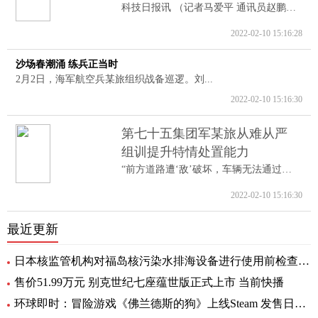
科技日报讯 （记者马爱平 通讯员赵鹏跃...
2022-02-10 15:16:28
沙场春潮涌 练兵正当时
2月2日，海军航空兵某旅组织战备巡逻。刘...
2022-02-10 15:16:30
第七十五集团军某旅从难从严
组训提升特情处置能力
“前方道路遭‘敌’破坏，车辆无法通过。...
2022-02-10 15:16:30
最近更新
日本核监管机构对福岛核污染水排海设备进行使用前检查_速递
售价51.99万元 别克世纪七座蕴世版正式上市 当前快播
环球即时：冒险游戏《佛兰德斯的狗》上线Steam 发售日期待定