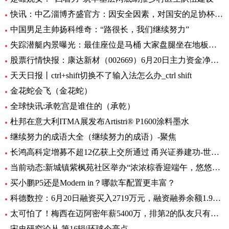
快讯：中乙淄博齐盛官方：因安全因素，对国安的足协杯不对外开放
中国男足主帅扬科维奇：“路很长，我们继续努力”
失踪潜艇内景曝光：最佳座位是马桶 大家盘腿坐在地板上|世界观焦点
股票行情快报：康达新材（002669）6月20日主力资金净买入354.78万元
天天日报丨ctrl+shift切换不了输入法怎么办_ctrl shift
金花蛇会飞（金花蛇）
全球快讯:承乾宫是谁住的（承乾）
杜邦在意大利ITMA展发布Artistri® P1600涂料墨水
继续努力的成语大全（继续努力的成语）-聚焦
长鸿高科定增募不超12亿获上交所通过 甬兴证券建功-世界动态
当前动态:新城镇紫枫苑社区举办“浓浓棕香迎端午，悠悠深情铭党恩”端午节活动
买小鹏P5还是Modern in？哪款车配置更丰富？
科德数控：6月20日融资买入2719万元，融资融券余额1.95亿元_天天资讯
太可怕了！梅西在迈阿密年薪5400万，排第2的队友只有他零头
宋史研究论丛 第16辑|环球今亮点