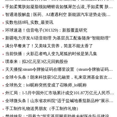
手如柔荑肤如凝脂领如蝤蛴齿如瓠犀怎么读_手如柔荑 肤如凝脂 领如蝤蛴 齿如瓠犀 螓首蛾眉 巧笑倩兮 美
智通港股解盘 | 医药、AI遭遇利空 新能源汽车逆势走强|环球播资讯
实数包括0吗_实数_最资讯
环球速递！信音电子(301329)：新股覆盖研究
新疆电力开发AI语音助理 为基层员工配备随身“智能助理”
满分早餐来了！又美味又营养，简直不能太香了
当前快播：火影忍者鸣人变九尾狐的时候是第几集
璞泰来：拟2亿元至3亿元回购股份
天天播报:steam令牌验证码在哪里设置（steam令牌验证码在哪）
全球今头条！朗来科技获5亿元融资，礼来亚洲基金首次投资湖北
全球热文：lol昵称突然变成了召唤师_lol昵称
外汇局：1-5月中国外汇市场累计成交101.87万亿元人民币-讯息
全球微头条丨山东省农科院“适于盐碱地番茄新品种”展示会在利津县农业双创中心举行
手工制作礼物送男朋友（手工制作礼物）
楚雄姚安：“四着力”筑牢基层网底助推乡村医生队伍建设