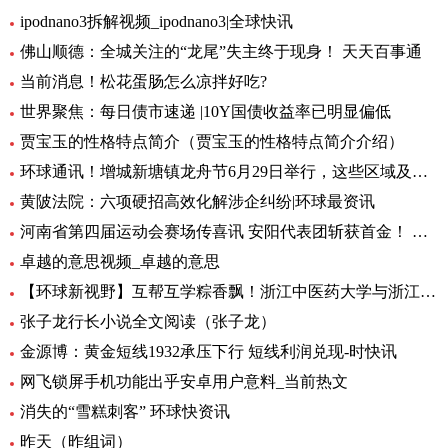
ipodnano3拆解视频_ipodnano3|全球快讯
佛山顺德：全城关注的“龙尾”失主终于现身！ 天天百事通
当前消息！松花蛋肠怎么凉拌好吃?
世界聚焦：每日债市速递 |10Y国债收益率已明显偏低
贾宝玉的性格特点简介（贾宝玉的性格特点简介介绍）
环球通讯！增城新塘镇龙舟节6月29日举行，这些区域及路段将有交通管制
黄陂法院：六项硬招高效化解涉企纠纷|环球最资讯
河南省第四届运动会赛场传喜讯 安阳代表团斩获首金！ 环球新要闻
卓越的意思视频_卓越的意思
【环球新视野】互帮互学粽香飘！浙江中医药大学与浙江商职院国际学生共度端午
张子龙行长小说全文阅读（张子龙）
金源博：黄金短线1932承压下行 短线利润兑现-时快讯
网飞锁屏手机功能出乎安卓用户意料_当前热文
消失的“雪糕刺客” 环球快资讯
昨天（昨组词）