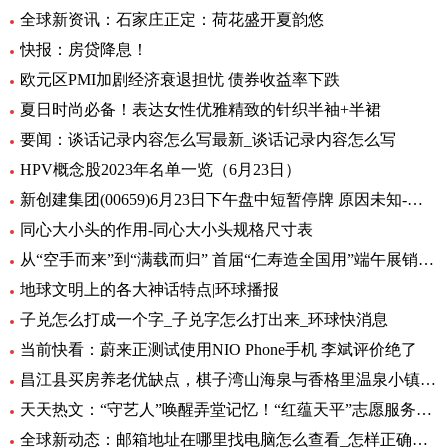
全球新资讯：石家庄正定：荷花盛开夏韵悠
快报：房贷降息！
欧元区PMI加剧经济衰退担忧 债券收益率下跌
夏日时尚必备！表达女性优雅精致的针织半袖+半裙
要闻：谈话记录内容怎么写最新_谈话记录内容怎么写
HPV概念股2023年名单一览（6月23日）
新创建集团(00659)6月23日下午盘中短暂停牌 原因未知-环球热闻
同心大小头的作用-同心大小头规格尺寸表
从“空手而来”到“满载而归” 首届“仁寿造全国用”端午展销会开幕_全球观天下
地球文明上的各大神话特点|环球播报
子兑怎么打成一个字_子兑字怎么打出来_环球快消息
当前快看：蔚来正测试使用NIO Phone手机 李斌评价绝了
昌江县买房养老优缺点，棋子湾山海泉与香格里温泉小镇养老生活成本对比！-全球今亮点
天天热文：“守艺人”唤醒弄堂记忆！“红蕴天平”志愿服务营造项目启动
全球新动态：邮箱地址在哪里找电脑怎么查看_怎样正确填写邮箱地址