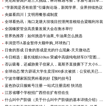
突尼斯赛国乒迎三大挑战，林诗栋遇考验，李雅可遭日本选手围堵
“学新闻是否有前景”引爆舆论场，新闻学界、业界持续热议
央媒看四川丨文明用餐形成制度
全球看热讯：海口龙塘大坝项目控泄闸首根组合梁顺利吊装
全国橡胶管业高质量发展大会在衡水举行
世界热推荐：如何挑选牛油果_牛油果怎么挑选
丰润货币A基金暂停大额申购_环球热门
日食的形成 日食的形成是光的什么现象-天天微动态
今日精选：最长续航610km 荣威中高级纯电轿车D7官图发布
否认吸毒，还威胁黄子佼家人，葛斯齐直接撕下了大小S的虚假面具_世界新动态
全球动态:警方辟谣大学生卖淫800多次被抓：公安机关已立案调查
宁波市哪家医院男科看的好【预约挂号】
蓝色协议日服账号注册 一站式注册流程 快消息
江苏省哪个学校招广西些在扩有些在生
什么叫中产阶级（关于什么叫中产阶级的基本详情介绍） 天天观天下