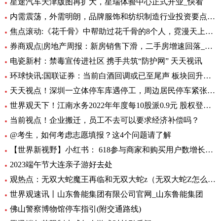
星途汽车天津版图再扩大，星瑞体验中心正式开业_快看
内需震荡，外需明朗，品牌服饰和纺织制造行业投资要点汇总
焦点滚动:《花千骨》中帮助过花千骨的8个人，霓漫天上榜，第1为千骨而死
券商观点|房地产周报：新房销售下滑，二手房增速回落_当前播报
电瓷新村：禁毒宣传进社区 携手共筑“防护网” 天天视讯
环球快讯:国联证券：当前白酒回调或已至尾声 板块回升在即
天天视点！深圳一立体停车库遇停工，周边居民停车紧张，街道办回应
世界观天下！江南水务2022年年度每10股派0.9元 股权登记日为6月27日
当前视点！企业搬迁，员工不去可以要求经济补偿吗？
@考生，如何考虑志愿填报？这4个问题请了解
【世界新视野】小红书： 618参与商家和购买用户数增长超4倍
2023端午节大连亲子游好去处
观热点：无双大蛇魔王再临和无双大蛇z（无双大蛇Z怎么开启蛇魔再临）
世界观速讯丨山东鲁能集团有限公司官网_山东鲁能集团
佛山警察博物馆停车指引(附交通路线)