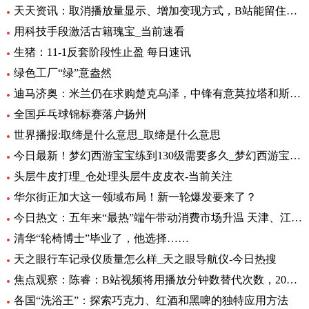
天天资讯：取消播放量显示、增加变现方式，B站能留住UP主吗？
用科技手段激活古籍瑰宝_当前速看
生猪：11-1反套阶段性止盈 每日速讯
绿色工厂“绿”意盎然
迪马济奥：米兰仍在求购楚克乌泽，中锋有意莫拉塔和斯卡马卡-全球新资讯
全国乒乓球锦标赛落户扬州
世界播报:取缔是什么意思_取缔是什么意思
今日最新！梦幻西游宝宝练到130级需要多久_梦幻西游宝宝练级地点
头层牛皮打理_仓处理头层牛皮皮衣-当前关注
华尔街正加大这一领域布局！新一轮爆发要来了？
今日热文：五年来“最热”端午带动消费市场升温 天津、江苏、重庆等5省销售额超过2019年
清华“轮椅博士”毕业了，他选择……
天之眼行车记录仪质量怎么样_天之眼导航仪-今日热搜
焦点观察：陈睿：B站视频将用播放分钟数替代次数，2022 年 UP 主总收入同比增加 28%
各国“洗浴王”：探索巧克力、红酒和黑啤的独特应用方法