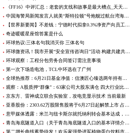
《FF16》中评汇总：老套的支线和故事是最大槽点_天天头条
中国海警局新闻发言人就美“斯特拉顿”号炮舰过航台湾海峡发表谈话|每日动态
【世界新要闻】不差钱：宁德时代拟拿0.3%净资产向员工提供无息借款，支持购自住商品房
奇迹暖暖星座馆答案是什么
环球热议:三体名句我消灭你 三体名句
环球微资讯！我市开展“安全宣传咨询日”活动 构建共建共治共享安全生产格局
环球观察：工程分包劳务合同签订需注意事项
第一次下场造电池，TCL中环选在了广州
全球热推荐：6月21日基金净值：信澳匠心臻选两年持有期混合最新净值1.1771，跌4.47%
观察：A股质押“群像”：63家公司大股东满仓 四大行业比例大降
京东方、雷神成立联合实验室，攻电竞显示技术 当前最新
亚香股份：2303.62万股限售股将于6月27日起解禁上市 占公司总股本的28.51%
意甲媒体透露：米兰与纽卡斯尔就托纳利转会基本达成，球员已答应 环球新资讯
青岛海底隧道入口（关于青岛海底隧道入口的基本详情介绍）
第二增长曲线蓄势待发！欢乐家强势进军植物蛋白饮料市场 今日热讯