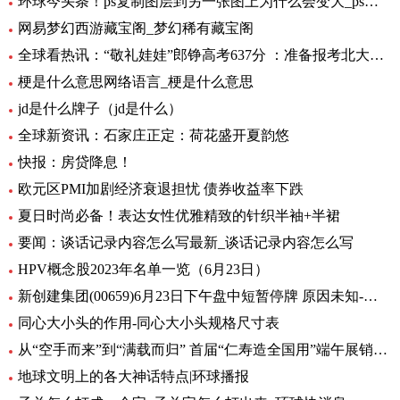
环球今头条！ps复制图层到另一张图上为什么会变大_ps复制图层到另一张图
网易梦幻西游藏宝阁_梦幻稀有藏宝阁
全球看热讯：“敬礼娃娃”郎铮高考637分 ：准备报考北大，未来做公务员为人民服务
梗是什么意思网络语言_梗是什么意思
jd是什么牌子（jd是什么）
全球新资讯：石家庄正定：荷花盛开夏韵悠
快报：房贷降息！
欧元区PMI加剧经济衰退担忧 债券收益率下跌
夏日时尚必备！表达女性优雅精致的针织半袖+半裙
要闻：谈话记录内容怎么写最新_谈话记录内容怎么写
HPV概念股2023年名单一览（6月23日）
新创建集团(00659)6月23日下午盘中短暂停牌 原因未知-环球热闻
同心大小头的作用-同心大小头规格尺寸表
从“空手而来”到“满载而归” 首届“仁寿造全国用”端午展销会开幕_全球观天下
地球文明上的各大神话特点|环球播报