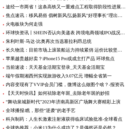
途经一市两省！这条高铁又一重难点工程取得阶段性进展_前沿热点
焦点速讯：移风易俗 倡树新风|弘扬新风"好理事长"理出乡村新风尚
火电板块为何走强
环球快资讯丨SHEIN否认向美递表 跨境电商领域IPO战况如何？
朱利叶斯·马达·比奥再次当选塞拉利昂总统
长久物流：目前市场上滚装船运力持续紧俏 运价比较坚挺-当前速看
苹果越贵越好卖？iPhone15 Pro或成主打产品 环球焦点
当前速读：天天基金活期宝登录_天天基金活期宝
端午假期湘西州实现旅游收入9.07亿元 增幅全省第一
内容变现有了VVIP会员门槛，微博这么做图个啥？-报资讯
【天天时快讯】如何祛除老年斑_去除老年斑的妙招
“舞动泉城新时代”2023年济南高新区广场舞大赛精彩上演
全球播报:瞧，那些“逆袭”的老手艺
科兴制药：人生长激素注射液获得临床试验批准-全球看点
全球热推荐：小米13为什么成功了？是偶然还是必然？