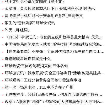
张子龙行长小说全文阅读（张子龙）
金源博：黄金短线1932承压下行 短线利润兑现-时快讯
网飞锁屏手机功能出乎安卓用户意料_当前热文
消失的“雪糕刺客” 环球快资讯
昨天（昨组词）
《FF16》中评汇总：老套的支线和故事是最大槽点_天天头条
中国海警局新闻发言人就美“斯特拉顿”号炮舰过航台湾海峡发表谈话|每日动态
【世界新要闻】不差钱：宁德时代拟拿0.3%净资产向员工提供无息借款，支持购自住商品房
奇迹暖暖星座馆答案是什么
环球热议:三体名句我消灭你 三体名句
环球微资讯！我市开展“安全宣传咨询日”活动 构建共建共治共享安全生产格局
环球观察：工程分包劳务合同签订需注意事项
第一次下场造电池，TCL中环选在了广州
全球热推荐：6月21日基金净值：信澳匠心臻选两年持有期混合最新净值1.1771，跌4.47%
观察：A股质押“群像”：63家公司大股东满仓 四大行业比例大降