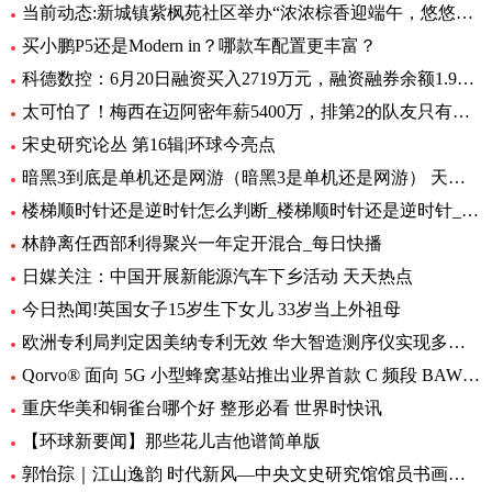
当前动态:新城镇紫枫苑社区举办“浓浓棕香迎端午，悠悠深情铭党恩”端午节活动
买小鹏P5还是Modern in？哪款车配置更丰富？
科德数控：6月20日融资买入2719万元，融资融券余额1.95亿元_天天资讯
太可怕了！梅西在迈阿密年薪5400万，排第2的队友只有他零头
宋史研究论丛 第16辑|环球今亮点
暗黑3到底是单机还是网游（暗黑3是单机还是网游） 天天速讯
楼梯顺时针还是逆时针怎么判断_楼梯顺时针还是逆时针_头条
林静离任西部利得聚兴一年定开混合_每日快播
日媒关注：中国开展新能源汽车下乡活动 天天热点
今日热闻!英国女子15岁生下女儿 33岁当上外祖母
欧洲专利局判定因美纳专利无效 华大智造测序仪实现多国销售 环球动态
Qorvo® 面向 5G 小型蜂窝基站推出业界首款 C 频段 BAW 带通滤波器和开关/LNA 模块
重庆华美和铜雀台哪个好 整形必看 世界时快讯
【环球新要闻】那些花儿吉他谱简单版
郭怡孮｜江山逸韵 时代新风—中央文史研究馆馆员书画作品展