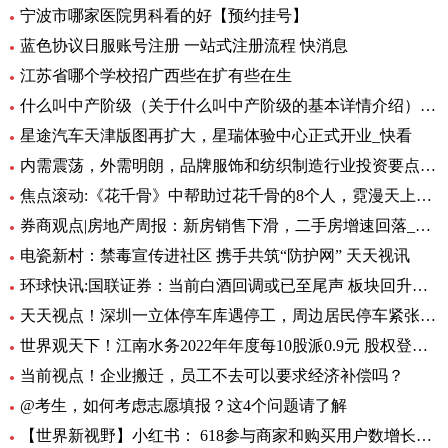
宁波市哪家医院男科看的好【预约挂号】
蓝色协议日服账号注册 一站式注册流程 快消息
江苏省哪个学校招广西些在扩有些在生
什么叫中产阶级（关于什么叫中产阶级的基本详情介绍） 天天观天下
星途汽车天津版图再扩大，星瑞体验中心正式开业_快看
内需震荡，外需明朗，品牌服饰和纺织制造行业投资要点汇总
焦点滚动:《花千骨》中帮助过花千骨的8个人，霓漫天上榜，第1为千骨而死
券商观点|房地产周报：新房销售下滑，二手房增速回落_当前播报
电瓷新村：禁毒宣传进社区 携手共筑“防护网” 天天视讯
环球快讯:国联证券：当前白酒回调或已至尾声 板块回升在即
天天视点！深圳一立体停车库遇停工，周边居民停车紧张，街道办回应
世界观天下！江南水务2022年年度每10股派0.9元 股权登记日为6月27日
当前视点！企业搬迁，员工不去可以要求经济补偿吗？
@考生，如何考虑志愿填报？这4个问题请了解
【世界新视野】小红书： 618参与商家和购买用户数增长超4倍