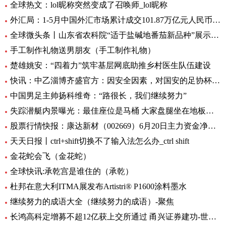
全球热文：lol昵称突然变成了召唤师_lol昵称
外汇局：1-5月中国外汇市场累计成交101.87万亿元人民币-讯息
全球微头条丨山东省农科院“适于盐碱地番茄新品种”展示会在利津县农业双创中心举行
手工制作礼物送男朋友（手工制作礼物）
楚雄姚安：“四着力”筑牢基层网底助推乡村医生队伍建设
快讯：中乙淄博齐盛官方：因安全因素，对国安的足协杯不对外开放
中国男足主帅扬科维奇：“路很长，我们继续努力”
失踪潜艇内景曝光：最佳座位是马桶 大家盘腿坐在地板上|世界观焦点
股票行情快报：康达新材（002669）6月20日主力资金净买入354.78万元
天天日报丨ctrl+shift切换不了输入法怎么办_ctrl shift
金花蛇会飞（金花蛇）
全球快讯:承乾宫是谁住的（承乾）
杜邦在意大利ITMA展发布Artistri® P1600涂料墨水
继续努力的成语大全（继续努力的成语）-聚焦
长鸿高科定增募不超12亿获上交所通过 甬兴证券建功-世界动态