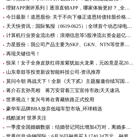
理财APP测评系列丨逐浪直销APP，哪家体验更好？_全球今亮点
今日最新！道恩股份: 关于不向下修正道恩转债转股价格的公告
天天快资讯：国际氢报（0619-0625）| 全球首个动态绿电制氨工厂初具规模；MTU开发液氢航空燃料电池技术；道达尔致力于绿氢炼油……
计算机行业资金流出榜：浪潮信息等5股净流出资金超亿元_世界热文
力星股份：我公司产品主要为SKF、GKN、NTN等世界著名的轴承公司配套 全球热点评
再现关键信号！
惊呆！女子全身皮肤红得发紫犹如火龙果，元凶竟是花20块钱买的……_每日观点
山东章鼓等投资新设智能科技公司-资讯推荐
莫问今朝 再战天下！全新《天下贰》主题服邀你续写国韵风华！_当前播报
蒋介石玄孙亮相 蒋万安背着三宝宣传市政|天天速讯
世界视点！复兴号将在青藏铁路正式投用
豪华车品牌BBA放弃低端车型市场_环球精选
残酷派对 世界关注
一季度全国婚姻数据：结婚登记同比增加4万对，离婚多了12万对
世界信息:中钢国际：6月26日融资买入1740.34万元，融资融券余额2.76亿元