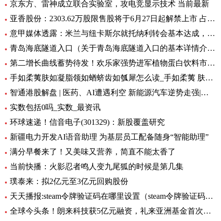
京东方、雷神成立联合实验室，攻电竞显示技术 当前最新
亚香股份：2303.62万股限售股将于6月27日起解禁上市 占公司总股本的28.51%
意甲媒体透露：米兰与纽卡斯尔就托纳利转会基本达成，球员已答应 环球新资讯
青岛海底隧道入口（关于青岛海底隧道入口的基本详情介绍）
第二增长曲线蓄势待发！欢乐家强势进军植物蛋白饮料市场 今日热讯
手如柔荑肤如凝脂领如蝤蛴齿如瓠犀怎么读_手如柔荑 肤如凝脂 领如蝤蛴 齿如瓠犀 螓首蛾眉 巧笑倩兮 美
智通港股解盘 | 医药、AI遭遇利空 新能源汽车逆势走强|环球播资讯
实数包括0吗_实数_最资讯
环球速递！信音电子(301329)：新股覆盖研究
新疆电力开发AI语音助理 为基层员工配备随身“智能助理”
满分早餐来了！又美味又营养，简直不能太香了
当前快播：火影忍者鸣人变九尾狐的时候是第几集
璞泰来：拟2亿元至3亿元回购股份
天天播报:steam令牌验证码在哪里设置（steam令牌验证码在哪）
全球今头条！朗来科技获5亿元融资，礼来亚洲基金首次投资湖北