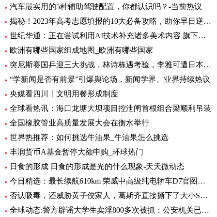
汽车最实用的5种辅助驾驶配置，你都认识吗？-当前热议
揭秘！2023年高考志愿填报的10大必备攻略，助你早日逆袭上岸！
世纪华通：正在尝试利用AI技术补充诸多美术内容 旗下盛趣游戏不少产品都已开始小规模使用-热门看点
欧洲有哪些国家组成地图_欧洲有哪些国家
突尼斯赛国乒迎三大挑战，林诗栋遇考验，李雅可遭日本选手围堵
“学新闻是否有前景”引爆舆论场，新闻学界、业界持续热议
央媒看四川丨文明用餐形成制度
全球看热讯：海口龙塘大坝项目控泄闸首根组合梁顺利吊装
全国橡胶管业高质量发展大会在衡水举行
世界热推荐：如何挑选牛油果_牛油果怎么挑选
丰润货币A基金暂停大额申购_环球热门
日食的形成 日食的形成是光的什么现象-天天微动态
今日精选：最长续航610km 荣威中高级纯电轿车D7官图发布
否认吸毒，还威胁黄子佼家人，葛斯齐直接撕下了大小S的虚假面具_世界新动态
全球动态:警方辟谣大学生卖淫800多次被抓：公安机关已立案调查