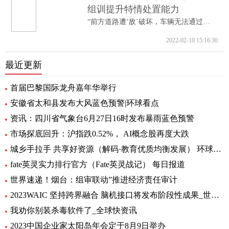
组训提升特情处置能力
“前方道路遭‘敌’破坏，车辆无法通过。...
2022-02-10 15:16:30
最近更新
首届巴黎国际龙舟嘉年华举行
安徽省太和县发布大风蓝色预警|环球看点
资讯：四川省气象台6月27日16时发布暴雨蓝色预警
市场探底回升：沪指跌0.52%， AI概念股再度大跌
城乡手拉手 共享好资源（解码·教育优质均衡发展） 环球通讯
fate英灵实力排行官方（Fate英灵战记） 每日报道
世界速递！烟台：组审联动”推进经济责任审计
2023WAIC 坚持跨界融合 脑机接口将发布阶段性成果_世界热讯
我劝你别装杀毒软件了_全球快资讯
2023中国企业家太阳岛年会定于8月9日举办