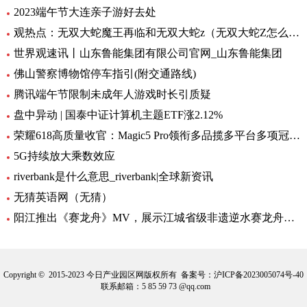
2023端午节大连亲子游好去处
观热点：无双大蛇魔王再临和无双大蛇z（无双大蛇Z怎么开启蛇魔再临）
世界观速讯丨山东鲁能集团有限公司官网_山东鲁能集团
佛山警察博物馆停车指引(附交通路线)
腾讯端午节限制未成年人游戏时长引质疑
盘中异动 | 国泰中证计算机主题ETF涨2.12%
荣耀618高质量收官：Magic5 Pro领衔多品揽多平台多项冠军|天天快资讯
5G持续放大乘数效应
riverbank是什么意思_riverbank|全球新资讯
无猜英语网（无猜）
阳江推出《赛龙舟》MV，展示江城省级非遗逆水赛龙舟的独特魅力
Copyright © 2015-2023 今日产业园区网版权所有 备案号：
沪ICP备2023005074号-40
联系邮箱：5 85 59 73 @qq.com