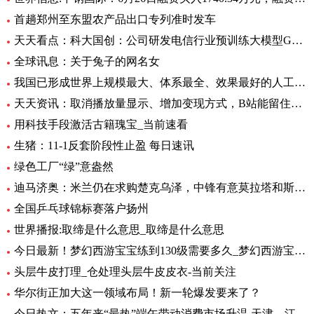
首趟郑州至东盟农产品出口专列准时发车
天天看点：科大国创：公司研发电信行业预训练大模型GC-TeleGPT 现已在电信智能客服等领域实现落地应用
全球讯息：关于兔子的网名女
我国已形成世界上规模最大、体系最全、效果最好的人工影响天气作业力量
天天资讯：取消播放量显示、增加变现方式，B站能留住UP主吗？
用科技手段激活古籍瑰宝_当前速看
生猪：11-1反套阶段性止盈 每日速讯
绿色工厂“绿”意盎然
迪马济奥：米兰仍在求购楚克乌泽，中锋有意莫拉塔和斯卡马卡-全球新资讯
全国乒乓球锦标赛落户扬州
世界播报:取缔是什么意思_取缔是什么意思
今日最新！梦幻西游宝宝练到130级需要多久_梦幻西游宝宝练级地点
头层牛皮打理_仓处理头层牛皮皮衣-当前关注
华尔街正加大这一领域布局！新一轮爆发要来了？
今日热文：五年来“最热”端午带动消费市场升温 天津、江苏、重庆等5省销售额超过2019年