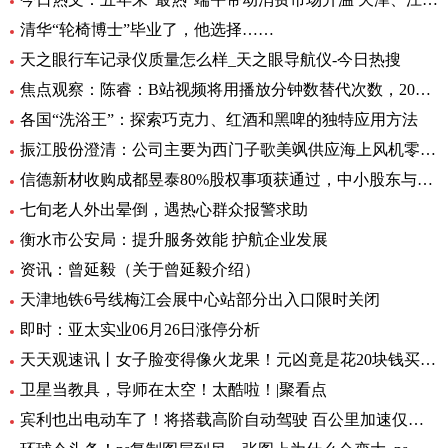
清华“轮椅博士”毕业了，他选择……
天之眼行车记录仪质量怎么样_天之眼导航仪-今日热搜
焦点观察：陈睿：B站视频将用播放分钟数替代次数，2022 年 UP 主总收入同比增加 28%
各国“洗浴王”：探索巧克力、红酒和黑啤的独特应用方法
振江股份澄清：公司主要为西门子歌美飒供应海上风机零部件-环球精选
信德新材收购成都昱泰80%股权事项获通过，中小股东与大股东存分歧
七旬老人外出晕倒，遇热心群众报警求助
衡水市公安局：提升服务效能 护航企业发展
资讯：曾延毅（关于曾延毅介绍）
天津地铁6号线梅江会展中心站部分出入口限时关闭
即时：亚太实业06月26日涨停分析
天天观速讯丨女子脸变得像火龙果！元凶竟是花20块钱买的……
卫星当教具，导师在太空！太酷啦！|聚看点
宾利也出电动车了！将搭载高阶自动驾驶 百公里加速仅需1.5秒 全球要闻