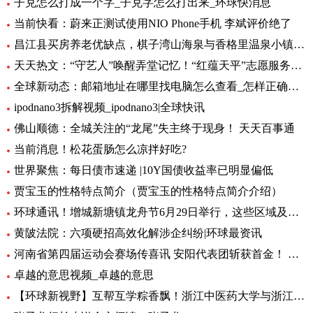
子兑怎么打成一个字_子兑字怎么打出来_环球快消息
当前快看：蔚来正测试使用NIO Phone手机 李斌评价绝了
昌江县买房养老优缺点，棋子湾山海泉与香格里温泉小镇养老生活成本对比！-全球今亮点
天天热文：“守艺人”唤醒弄堂记忆！“红蕴天平”志愿服务营造项目启动
全球新动态：邮箱地址在哪里找电脑怎么查看_怎样正确填写邮箱地址
ipodnano3拆解视频_ipodnano3|全球快讯
佛山顺德：全城关注的“龙尾”失主终于现身！ 天天百事通
当前消息！松花蛋肠怎么凉拌好吃?
世界聚焦：每日债市速递 |10Y国债收益率已明显偏低
贾宝玉的性格特点简介（贾宝玉的性格特点简介介绍）
环球通讯！增城新塘镇龙舟节6月29日举行，这些区域及路段将有交通管制
黄陂法院：六项硬招高效化解涉企纠纷|环球最资讯
河南省第四届运动会赛场传喜讯 安阳代表团斩获首金！ 环球新要闻
卓越的意思视频_卓越的意思
【环球新视野】互帮互学粽香飘！浙江中医药大学与浙江商职院国际学生共度端午