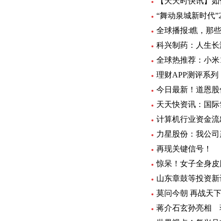
【天天时快讯】如
“舞动泉城新时代”
全球播报:瞧，那些
科兴制药：人生长
全球热推荐：小米
理财APP测评系
今日最新！道恩股
计算机行业资金流
力星股份：我公司
再现关键信号！
惊呆！女子全身皮
山东章鼓等投资新
莫问今朝 再战天
蒋介石玄孙亮相 