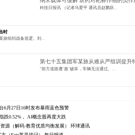
纳米载体可缓解 农药对靶标作物的负作
科技日报讯 （记者马爱平 通讯员赵鹏跃...
当时
某旅组织战备巡逻。刘...
第七十五集团军某旅从难从严组训提升
“前方道路遭‘敌’破坏，车辆无法通过。...
6月27日16时发布暴雨蓝色预警
跌0.52%， AI概念股再度大跌
好资源（解码·教育优质均衡发展） 环球通讯
官方（Fate英灵战记） 每日报道