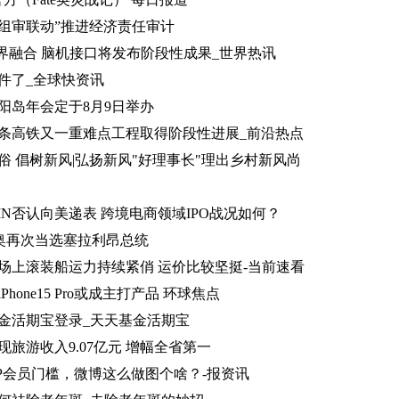
组审联动”推进经济责任审计
坚持跨界融合 脑机接口将发布阶段性成果_世界热讯
件了_全球快资讯
太阳岛年会定于8月9日举办
条高铁又一重难点工程取得阶段性进展_前沿热点
俗 倡树新风|弘扬新风"好理事长"理出乡村新风尚
IN否认向美递表 跨境电商领域IPO战况如何？
比奥再次当选塞拉利昂总统
场上滚装船运力持续紧俏 运价比较坚挺-当前速看
hone15 Pro或成主打产品 环球焦点
金活期宝登录_天天基金活期宝
旅游收入9.07亿元 增幅全省第一
IP会员门槛，微博这么做图个啥？-报资讯