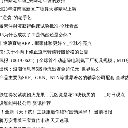
何祛除老年斑_去除老年斑的妙招
2023年济南高新区广场舞大赛精彩上演
“逆袭”的老手艺
激素注射液获得临床试验批准-全球看点
13为什么成功了？是偶然还是必然？
列丨逐浪直销APP，哪家体验更好？_全球今亮点
份: 关于不向下修正道恩转债转股价格的公告
出榜：浪潮信息等5股净流出资金超亿元_世界热文
产品主要为SKF、GKN、NTN等世界著名的轴承公司配套 全球
肤红得发紫犹如火龙果，元凶竟是花20块钱买的……_每日观点
设智能科技公司-资讯推荐
下！全新《天下贰》主题服邀你续写国韵风华！_当前播报
蒋万安背着三宝宣传市政|天天速讯