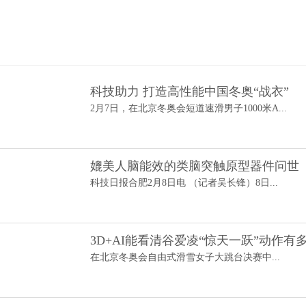
科技助力 打造高性能中国冬奥“战衣”
2月7日，在北京冬奥会短道速滑男子1000米A...
媲美人脑能效的类脑突触原型器件问世
科技日报合肥2月8日电 （记者吴长锋）8日...
3D+AI能看清谷爱凌“惊天一跃”动作有
在北京冬奥会自由式滑雪女子大跳台决赛中...