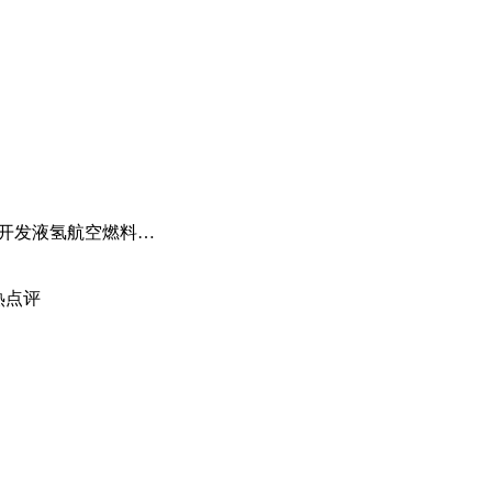
天天快资讯：国际氢报（0619-0625）| 全球首个动态绿电制氨工厂初具规模；MTU开发液氢航空燃料电池技术；道达尔致力于绿氢炼油……
热点评