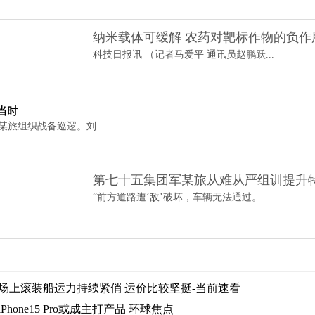
纳米载体可缓解 农药对靶标作物的负作
科技日报讯 （记者马爱平 通讯员赵鹏跃...
当时
某旅组织战备巡逻。刘...
第七十五集团军某旅从难从严组训提升
“前方道路遭‘敌’破坏，车辆无法通过。...
场上滚装船运力持续紧俏 运价比较坚挺-当前速看
hone15 Pro或成主打产品 环球焦点