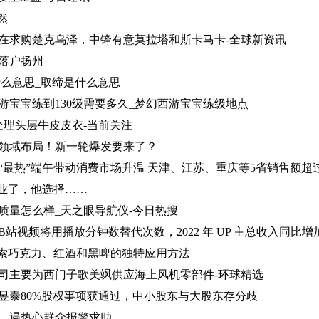
然
在求购楚克乌泽，中锋有意莫拉塔和斯卡马卡-全球新资讯
落户扬州
什么意思_取缔是什么意思
游宝宝练到130级需要多久_梦幻西游宝宝练级地点
处理头层牛皮皮衣-当前关注
领域布局！新一轮爆发要来了？
最热”端午带动消费市场升温 天津、江苏、重庆等5省销售额超过2
毕业了，他选择……
质量怎么样_天之眼导航仪-今日热搜
站视频将用播放分钟数替代次数，2022 年 UP 主总收入同比增加
探索巧克力、红酒和黑啤的独特应用方法
司主要为西门子歌美飒供应海上风机零部件-环球精选
昱泰80%股权事项获通过，中小股东与大股东存分歧
，遇热心群众报警求助