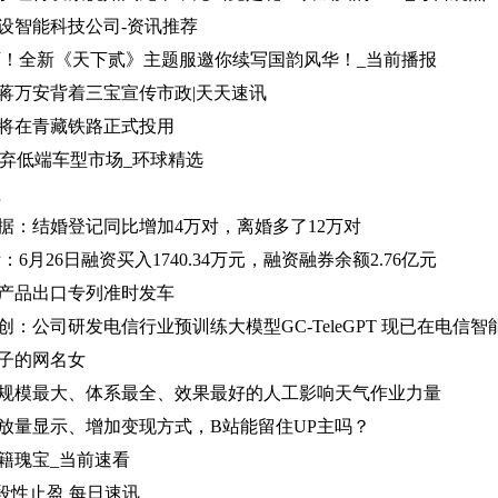
设智能科技公司-资讯推荐
下！全新《天下贰》主题服邀你续写国韵风华！_当前播报
蒋万安背着三宝宣传市政|天天速讯
将在青藏铁路正式投用
放弃低端车型市场_环球精选
注
据：结婚登记同比增加4万对，离婚多了12万对
6月26日融资买入1740.34万元，融资融券余额2.76亿元
产品出口专列准时发车
子的网名女
规模最大、体系最全、效果最好的人工影响天气作业力量
放量显示、增加变现方式，B站能留住UP主吗？
籍瑰宝_当前速看
阶段性止盈 每日速讯