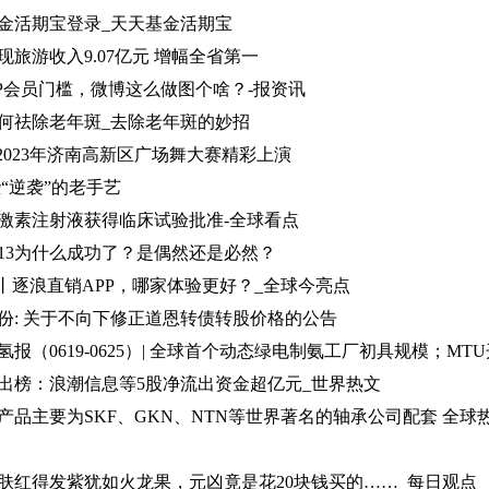
金活期宝登录_天天基金活期宝
旅游收入9.07亿元 增幅全省第一
IP会员门槛，微博这么做图个啥？-报资讯
何祛除老年斑_去除老年斑的妙招
2023年济南高新区广场舞大赛精彩上演
“逆袭”的老手艺
激素注射液获得临床试验批准-全球看点
13为什么成功了？是偶然还是必然？
列丨逐浪直销APP，哪家体验更好？_全球今亮点
份: 关于不向下修正道恩转债转股价格的公告
出榜：浪潮信息等5股净流出资金超亿元_世界热文
产品主要为SKF、GKN、NTN等世界著名的轴承公司配套 全球
肤红得发紫犹如火龙果，元凶竟是花20块钱买的……_每日观点