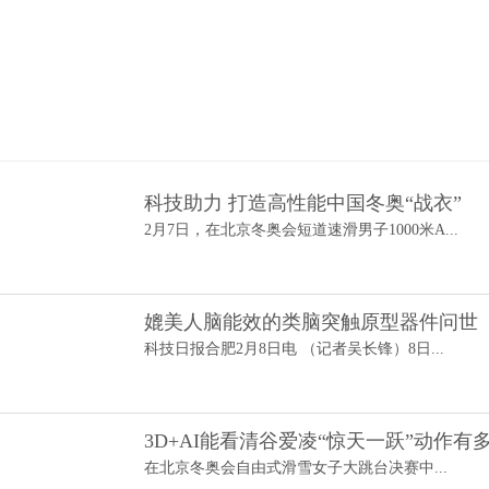
科技助力 打造高性能中国冬奥“战衣”
2月7日，在北京冬奥会短道速滑男子1000米A...
媲美人脑能效的类脑突触原型器件问世
科技日报合肥2月8日电 （记者吴长锋）8日...
3D+AI能看清谷爱凌“惊天一跃”动作有
在北京冬奥会自由式滑雪女子大跳台决赛中...