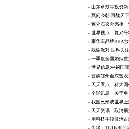
山东章鼓等投资新
莫问今朝 再战天
蒋介石玄孙亮相 
世界视点！复兴号
豪华车品牌BBA
残酷派对 世界关
一季度全国婚姻数
世界信息:中钢国际：
首趟郑州至东盟农
全球讯息：关于兔
我国已形成世界上
天天资讯：取消播
用科技手段激活古
生猪：11-1反套