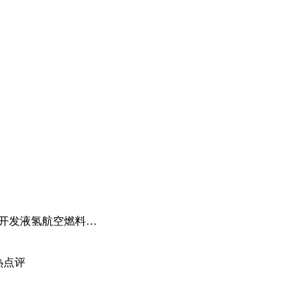
天天快资讯：国际氢报（0619-0625）| 全球首个动态绿电制氨工厂初具规模；MTU开发液氢航空燃料电池技术；道达尔致力于绿氢炼油……
热点评