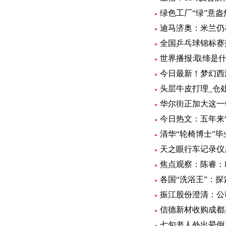
绿色工厂“绿”意盎
迪马济奥：米兰仍
全国乒乓球锦标赛
世界播报:取缔是
今日最新！梦幻西
头层牛皮打理_仓
华尔街正加大这一
今日热文：五年来“
清华“轮椅博士”
天之眼行车记录仪
焦点观察：陈睿：B
各国“洗浴王”：
振江股份澄清：公
信德新材收购成都
七旬老人外出晕倒