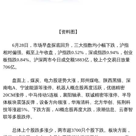
【资料图】
6月28日，市场早盘探底回升，三大指数均小幅下跌，沪指
相对偏强。截至上午收盘，沪指跌0.52%，深成指跌0.94%，创业
板指跌0.84%。沪深两市今日成交额5883亿，较上个交易日放量
706亿。
盘面上，煤炭、电力股逆势大涨，郑州煤电、陕西黑猫、深
南电A、宁波能源等涨停。机器人概念股再度活跃，优德精密
20CM涨停，中马传动5连板，襄阳轴承、联诚精密等涨停。半导
体板块震荡反弹，设备方向领涨，华海清科、北方华创、拓荆科
技等涨超5%。下跌方面，AI概念股再度大跌，浪潮信息、云赛智
联等多股跌停。
总体上个股跌多涨少，两市超3700只个股下跌。板块方面，