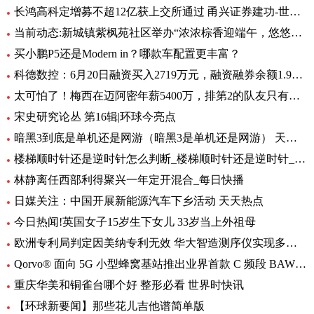
长鸿高科定增募不超12亿获上交所通过 甬兴证券建功-世界动态
当前动态:新城镇紫枫苑社区举办“浓浓棕香迎端午，悠悠深情铭党恩”端午节活动
买小鹏P5还是Modern in？哪款车配置更丰富？
科德数控：6月20日融资买入2719万元，融资融券余额1.95亿元_天天资讯
太可怕了！梅西在迈阿密年薪5400万，排第2的队友只有他零头
宋史研究论丛 第16辑|环球今亮点
暗黑3到底是单机还是网游（暗黑3是单机还是网游） 天天速讯
楼梯顺时针还是逆时针怎么判断_楼梯顺时针还是逆时针_头条
林静离任西部利得聚兴一年定开混合_每日快播
日媒关注：中国开展新能源汽车下乡活动 天天热点
今日热闻!英国女子15岁生下女儿 33岁当上外祖母
欧洲专利局判定因美纳专利无效 华大智造测序仪实现多国销售 环球动态
Qorvo® 面向 5G 小型蜂窝基站推出业界首款 C 频段 BAW 带通滤波器和开关/LNA 模块
重庆华美和铜雀台哪个好 整形必看 世界时快讯
【环球新要闻】那些花儿吉他谱简单版