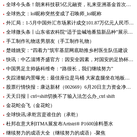
全球今头条！朗来科技获5亿元融资，礼来亚洲基金首次投资湖北
全球热文：lol昵称突然变成了召唤师_lol昵称
外汇局：1-5月中国外汇市场累计成交101.87万亿元人民币-讯息
全球微头条丨山东省农科院“适于盐碱地番茄新品种”展示会在利津县农业双创中心举行
手工制作礼物送男朋友（手工制作礼物）
楚雄姚安：“四着力”筑牢基层网底助推乡村医生队伍建设
快讯：中乙淄博齐盛官方：因安全因素，对国安的足协杯不对外开放
中国男足主帅扬科维奇：“路很长，我们继续努力”
失踪潜艇内景曝光：最佳座位是马桶 大家盘腿坐在地板上|世界观焦点
股票行情快报：康达新材（002669）6月20日主力资金净买入354.78万元
天天日报丨ctrl+shift切换不了输入法怎么办_ctrl shift
金花蛇会飞（金花蛇）
全球快讯:承乾宫是谁住的（承乾）
杜邦在意大利ITMA展发布Artistri® P1600涂料墨水
继续努力的成语大全（继续努力的成语）-聚焦