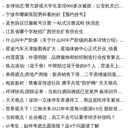
全球动态:警方辟谣大学生卖淫800多次被抓：公安机关已立案调查
宁波市哪家医院男科看的好【预约挂号】
蓝色协议日服账号注册 一站式注册流程 快消息
江苏省哪个学校招广西些在扩有些在生
什么叫中产阶级（关于什么叫中产阶级的基本详情介绍） 天天观天下
星途汽车天津版图再扩大，星瑞体验中心正式开业_快看
内需震荡，外需明朗，品牌服饰和纺织制造行业投资要点汇总
焦点滚动:《花千骨》中帮助过花千骨的8个人，霓漫天上榜，第1为千骨而死
券商观点|房地产周报：新房销售下滑，二手房增速回落_当前播报
电瓷新村：禁毒宣传进社区 携手共筑“防护网” 天天视讯
环球快讯:国联证券：当前白酒回调或已至尾声 板块回升在即
天天视点！深圳一立体停车库遇停工，周边居民停车紧张，街道办回应
世界观天下！江南水务2022年年度每10股派0.9元 股权登记日为6月27日
当前视点！企业搬迁，员工不去可以要求经济补偿吗？
@考生，如何考虑志愿填报？这4个问题请了解