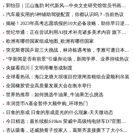
郭怡孮｜江山逸韵 时代新风—中央文史研究馆馆员书画作品展
汽车最实用的5种辅助驾驶配置，你都认识吗？-当前热议
揭秘！2023年高考志愿填报的10大必备攻略，助你早日逆袭上岸！
世纪华通：正在尝试利用AI技术补充诸多美术内容 旗下盛趣游戏不少产品都已开始小规模使用-热门看点
欧洲有哪些国家组成地图_欧洲有哪些国家
突尼斯赛国乒迎三大挑战，林诗栋遇考验，李雅可遭日本选手围堵
“学新闻是否有前景”引爆舆论场，新闻学界、业界持续热议
央媒看四川丨文明用餐形成制度
全球看热讯：海口龙塘大坝项目控泄闸首根组合梁顺利吊装
全国橡胶管业高质量发展大会在衡水举行
世界热推荐：如何挑选牛油果_牛油果怎么挑选
丰润货币A基金暂停大额申购_环球热门
日食的形成 日食的形成是光的什么现象-天天微动态
今日精选：最长续航610km 荣威中高级纯电轿车D7官图发布
否认吸毒，还威胁黄子佼家人，葛斯齐直接撕下了大小S的虚假面具_世界新动态