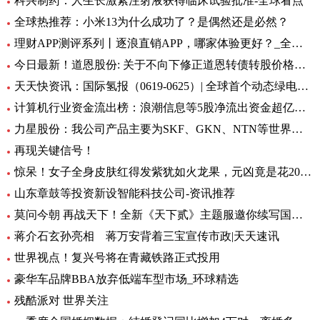
科兴制药：人生长激素注射液获得临床试验批准-全球看点
全球热推荐：小米13为什么成功了？是偶然还是必然？
理财APP测评系列丨逐浪直销APP，哪家体验更好？_全球今亮点
今日最新！道恩股份: 关于不向下修正道恩转债转股价格的公告
天天快资讯：国际氢报（0619-0625）| 全球首个动态绿电制氨工厂初具规模；MTU开发液氢航空燃料电池技术；道达尔致力于绿氢炼油……
计算机行业资金流出榜：浪潮信息等5股净流出资金超亿元_世界热文
力星股份：我公司产品主要为SKF、GKN、NTN等世界著名的轴承公司配套 全球热点评
再现关键信号！
惊呆！女子全身皮肤红得发紫犹如火龙果，元凶竟是花20块钱买的……_每日观点
山东章鼓等投资新设智能科技公司-资讯推荐
莫问今朝 再战天下！全新《天下贰》主题服邀你续写国韵风华！_当前播报
蒋介石玄孙亮相 蒋万安背着三宝宣传市政|天天速讯
世界视点！复兴号将在青藏铁路正式投用
豪华车品牌BBA放弃低端车型市场_环球精选
残酷派对 世界关注