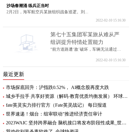
沙场春潮涌 练兵正当时
2月2日，海军航空兵某旅组织战备巡逻。刘...
2022-02-10 15:16:30
第七十五集团军某旅从难从严
组训提升特情处置能力
“前方道路遭‘敌’破坏，车辆无法通过。...
2022-02-10 15:16:30
最近更新
市场探底回升：沪指跌0.52%， AI概念股再度大跌
城乡手拉手 共享好资源（解码·教育优质均衡发展） 环球通讯
fate英灵实力排行官方（Fate英灵战记） 每日报道
世界速递！烟台：组审联动”推进经济责任审计
2023WAIC 坚持跨界融合 脑机接口将发布阶段性成果_世界热讯
我劝你别装杀毒软件了_全球快资讯