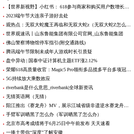
【世界新视野】小红书： 618参与商家和购买用户数增长超4倍
2023端午节大连亲子游好去处
观热点：无双大蛇魔王再临和无双大蛇z（无双大蛇Z怎么开启蛇魔再临）
世界观速讯丨山东鲁能集团有限公司官网_山东鲁能集团
佛山警察博物馆停车指引(附交通路线)
腾讯端午节限制未成年人游戏时长引质疑
盘中异动 | 国泰中证计算机主题ETF涨2.12%
荣耀618高质量收官：Magic5 Pro领衔多品揽多平台多项冠军|天天快资讯
5G持续放大乘数效应
riverbank是什么意思_riverbank|全球新资讯
无猜英语网（无猜）
阳江推出《赛龙舟》MV，展示江城省级非遗逆水赛龙舟的独特魅力
手臂军训晒黑了怎么办（军训晒黑了怎么办）
北京市高考成绩将于6月25日中午前发布 天天速看
一捧土带你“深度”了解安徽