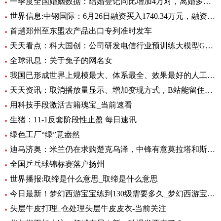
一季度全国婚姻数据：结婚登记同比增加4万对，离婚多了12万对
世界信息:中钢国际：6月26日融资买入1740.34万元，融资融券余额2.76亿元
首趟郑州至东盟农产品出口专列准时发车
天天看点：科大国创：公司研发电信行业预训练大模型GC-TeleGPT 现已在电信智能客服等领域实现落地应用
全球讯息：关于兔子的网名女
我国已形成世界上规模最大、体系最全、效果最好的人工影响天气作业力量
天天资讯：取消播放量显示、增加变现方式，B站能留住UP主吗？
用科技手段激活古籍瑰宝_当前速看
生猪：11-1反套阶段性止盈 每日速讯
绿色工厂“绿”意盎然
迪马济奥：米兰仍在求购楚克乌泽，中锋有意莫拉塔和斯卡马卡-全球新资讯
全国乒乓球锦标赛落户扬州
世界播报:取缔是什么意思_取缔是什么意思
今日最新！梦幻西游宝宝练到130级需要多久_梦幻西游宝宝练级地点
头层牛皮打理_仓处理头层牛皮皮衣-当前关注