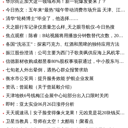
华尔街正加大这一领域布局！新一轮爆发要来了？
今日热文：五年来“最热”端午带动消费市场升温 天津、江苏、重庆等5省销售额超过2019年
清华“轮椅博士”毕业了，他选择……
天之眼行车记录仪质量怎么样_天之眼导航仪-今日热搜
焦点观察：陈睿：B站视频将用播放分钟数替代次数，2022 年 UP 主总收入同比增加 28%
各国“洗浴王”：探索巧克力、红酒和黑啤的独特应用方法
振江股份澄清：公司主要为西门子歌美飒供应海上风机零部件-环球精选
信德新材收购成都昱泰80%股权事项获通过，中小股东与大股东存分歧
七旬老人外出晕倒，遇热心群众报警求助
衡水市公安局：提升服务效能 护航企业发展
资讯：曾延毅（关于曾延毅介绍）
天津地铁6号线梅江会展中心站部分出入口限时关闭
即时：亚太实业06月26日涨停分析
天天观速讯丨女子脸变得像火龙果！元凶竟是花20块钱买的……
卫星当教具，导师在太空！太酷啦！|聚看点