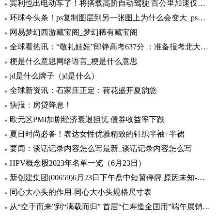
宾利也出电动车了！将搭载高阶自动驾驶 百公里加速仅需1.5秒 全球要闻
环球今头条！ps复制图层到另一张图上为什么会变大_ps复制图层到另一张图
网易梦幻西游藏宝阁_梦幻稀有藏宝阁
全球看热讯：“敬礼娃娃”郎铮高考637分 ：准备报考北大，未来做公务员为人民服务
梗是什么意思网络语言_梗是什么意思
jd是什么牌子（jd是什么）
全球新资讯：石家庄正定：荷花盛开夏韵悠
快报：房贷降息！
欧元区PMI加剧经济衰退担忧 债券收益率下跌
夏日时尚必备！表达女性优雅精致的针织半袖+半裙
要闻：谈话记录内容怎么写最新_谈话记录内容怎么写
HPV概念股2023年名单一览（6月23日）
新创建集团(00659)6月23日下午盘中短暂停牌 原因未知-环球热闻
同心大小头的作用-同心大小头规格尺寸表
从“空手而来”到“满载而归” 首届“仁寿造全国用”端午展销会开幕_全球观天下