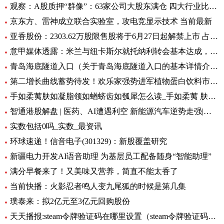
观察：A股质押“群像”：63家公司大股东满仓 四大行业比例大降
京东方、雷神成立联合实验室，攻电竞显示技术 当前最新
亚香股份：2303.62万股限售股将于6月27日起解禁上市 占公司总股本的28.51%
意甲媒体透露：米兰与纽卡斯尔就托纳利转会基本达成，球员已答应 环球新资讯
青岛海底隧道入口（关于青岛海底隧道入口的基本详情介绍）
第二增长曲线蓄势待发！欢乐家强势进军植物蛋白饮料市场 今日热讯
手如柔荑肤如凝脂领如蝤蛴齿如瓠犀怎么读_手如柔荑 肤如凝脂 领如蝤蛴 齿如瓠犀 螓首蛾眉 巧笑倩兮 美
智通港股解盘 | 医药、AI遭遇利空 新能源汽车逆势走强|环球播资讯
实数包括0吗_实数_最资讯
环球速递！信音电子(301329)：新股覆盖研究
新疆电力开发AI语音助理 为基层员工配备随身“智能助理”
满分早餐来了！又美味又营养，简直不能太香了
当前快播：火影忍者鸣人变九尾狐的时候是第几集
璞泰来：拟2亿元至3亿元回购股份
天天播报:steam令牌验证码在哪里设置（steam令牌验证码在哪）