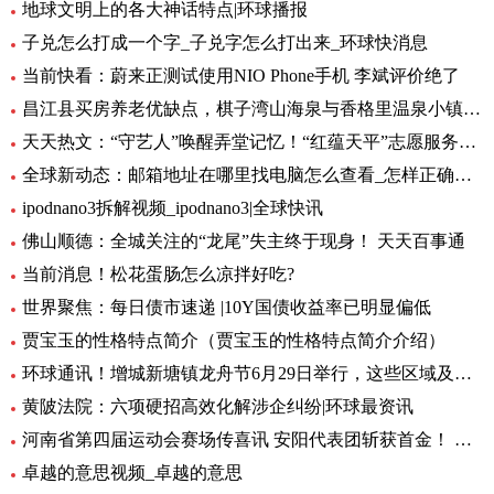
地球文明上的各大神话特点|环球播报
子兑怎么打成一个字_子兑字怎么打出来_环球快消息
当前快看：蔚来正测试使用NIO Phone手机 李斌评价绝了
昌江县买房养老优缺点，棋子湾山海泉与香格里温泉小镇养老生活成本对比！-全球今亮点
天天热文：“守艺人”唤醒弄堂记忆！“红蕴天平”志愿服务营造项目启动
全球新动态：邮箱地址在哪里找电脑怎么查看_怎样正确填写邮箱地址
ipodnano3拆解视频_ipodnano3|全球快讯
佛山顺德：全城关注的“龙尾”失主终于现身！ 天天百事通
当前消息！松花蛋肠怎么凉拌好吃?
世界聚焦：每日债市速递 |10Y国债收益率已明显偏低
贾宝玉的性格特点简介（贾宝玉的性格特点简介介绍）
环球通讯！增城新塘镇龙舟节6月29日举行，这些区域及路段将有交通管制
黄陂法院：六项硬招高效化解涉企纠纷|环球最资讯
河南省第四届运动会赛场传喜讯 安阳代表团斩获首金！ 环球新要闻
卓越的意思视频_卓越的意思