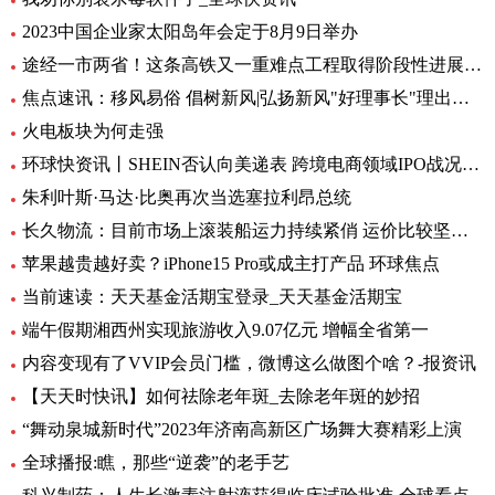
2023中国企业家太阳岛年会定于8月9日举办
途经一市两省！这条高铁又一重难点工程取得阶段性进展_前沿热点
焦点速讯：移风易俗 倡树新风|弘扬新风"好理事长"理出乡村新风尚
火电板块为何走强
环球快资讯丨SHEIN否认向美递表 跨境电商领域IPO战况如何？
朱利叶斯·马达·比奥再次当选塞拉利昂总统
长久物流：目前市场上滚装船运力持续紧俏 运价比较坚挺-当前速看
苹果越贵越好卖？iPhone15 Pro或成主打产品 环球焦点
当前速读：天天基金活期宝登录_天天基金活期宝
端午假期湘西州实现旅游收入9.07亿元 增幅全省第一
内容变现有了VVIP会员门槛，微博这么做图个啥？-报资讯
【天天时快讯】如何祛除老年斑_去除老年斑的妙招
“舞动泉城新时代”2023年济南高新区广场舞大赛精彩上演
全球播报:瞧，那些“逆袭”的老手艺