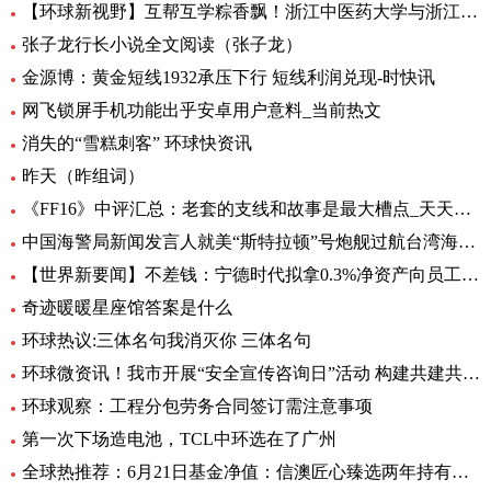
【环球新视野】互帮互学粽香飘！浙江中医药大学与浙江商职院国际学生共度端午
张子龙行长小说全文阅读（张子龙）
金源博：黄金短线1932承压下行 短线利润兑现-时快讯
网飞锁屏手机功能出乎安卓用户意料_当前热文
消失的“雪糕刺客” 环球快资讯
昨天（昨组词）
《FF16》中评汇总：老套的支线和故事是最大槽点_天天头条
中国海警局新闻发言人就美“斯特拉顿”号炮舰过航台湾海峡发表谈话|每日动态
【世界新要闻】不差钱：宁德时代拟拿0.3%净资产向员工提供无息借款，支持购自住商品房
奇迹暖暖星座馆答案是什么
环球热议:三体名句我消灭你 三体名句
环球微资讯！我市开展“安全宣传咨询日”活动 构建共建共治共享安全生产格局
环球观察：工程分包劳务合同签订需注意事项
第一次下场造电池，TCL中环选在了广州
全球热推荐：6月21日基金净值：信澳匠心臻选两年持有期混合最新净值1.1771，跌4.47%