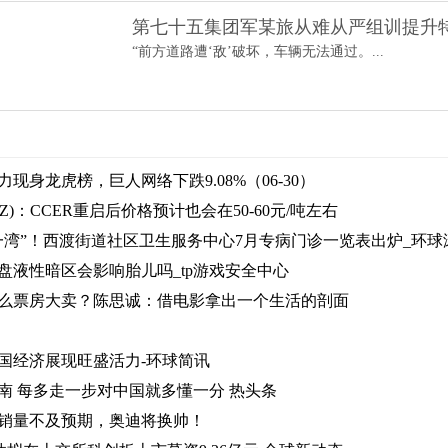
第七十五集团军某旅从难从严组训提升
“前方道路遭‘敌’破坏，车辆无法通过。...
现身龙虎榜，巨人网络下跌9.08%（06-30）
.SZ)：CCER重启后价格预计也会在50-60元/吨左右
一湾”！西渡街道社区卫生服务中心7月专病门诊一览表出炉_环球
盘液性暗区会影响胎儿吗_tp游戏安全中心
么票房大卖？陈思诚：借电影拿出一个生活的剖面
国经济展现旺盛活力-环球简讯
南 每多走一步对中国就多懂一分 热头条
销量不及预期，奥迪将换帅！