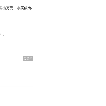
卖出万元，净买额为-
担。
X 关闭