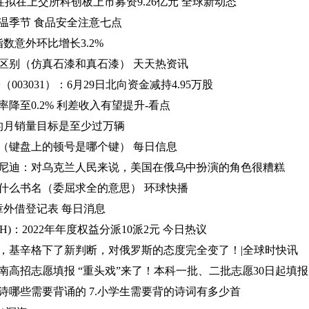
性拟在上交所科创板上市募资9.26亿元 全球新动态
温季节 食品安全注意七点
数意外环比增长3.2%
区别（仿真石漆和真石漆） 天天热资讯
003031）：6月29日北向资金减持4.95万股
降至0.2% 利差收入有望提升-看点
6的月销量目标是至少过万辆
（键盘上的顿号是哪个键） 每日信息
尼迪：对乌克兰人民来说，美国在俄乌中扮演的角色很糟糕
什么书名（委屈求全的意思） 环球快播
章外借登记表 每日消息
.SH)：2022年年度权益分派10派2元 今日热议
，基辛格下了新判断，对俄罗斯的态度完全变了！|全球时快讯
南高招志愿填报 “重头戏”来了！本科一批、二批志愿30日起填报
诗哪些需要背诵的 7.小学生需要背的诗词有多少首