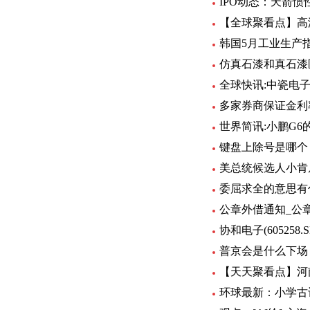
IPO动态：天箭惯
【全球聚看点】高
韩国5月工业生产指
仿真石漆和真石漆
全球快讯:中瓷电子（
多家券商保证金利率
世界简讯:小鹏G
键盘上除号是哪个
美总统候选人小肯
委屈求全的意思有
公章外借通知_公
协和电子(605258
普京会是什么下场
【天天聚看点】河
环球最新：小学古