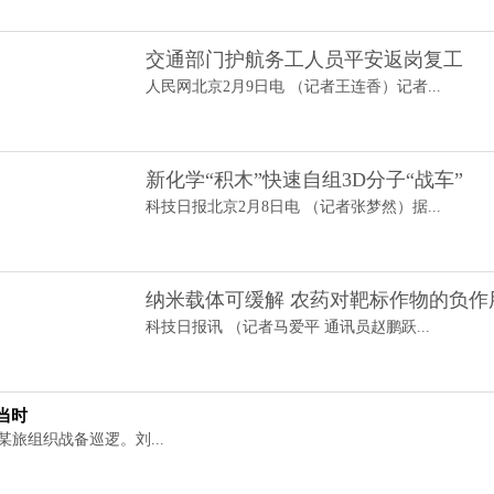
交通部门护航务工人员平安返岗复工
人民网北京2月9日电 （记者王连香）记者...
新化学“积木”快速自组3D分子“战车”
科技日报北京2月8日电 （记者张梦然）据...
纳米载体可缓解 农药对靶标作物的负作
科技日报讯 （记者马爱平 通讯员赵鹏跃...
当时
某旅组织战备巡逻。刘...