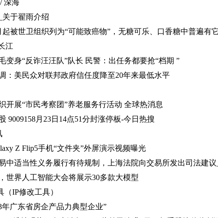
/ 深海
_关于翟雨介绍
月起被世卫组织列为“可能致癌物”，无糖可乐、口香糖中普遍有它
长江
变身“反诈汪汪队”队长 民警：出任务都要抢“档期 ”
调：美民众对联邦政府信任度降至20年来最低水平
织开展“市民考察团”养老服务行活动 全球热消息
9009158月23日14点51分封涨停板-今日热搜
讯
axy Z Flip5手机“文件夹”外屏演示视频曝光
易中适当性义务履行有待规制，上海法院向交易所发出司法建议
，世界人工智能大会将展示30多款大模型
具（IP修改工具）
23年广东省房企产品力典型企业”