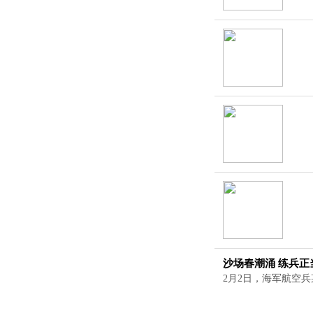
沙场春潮涌 练兵正
2月2日，海军航空兵