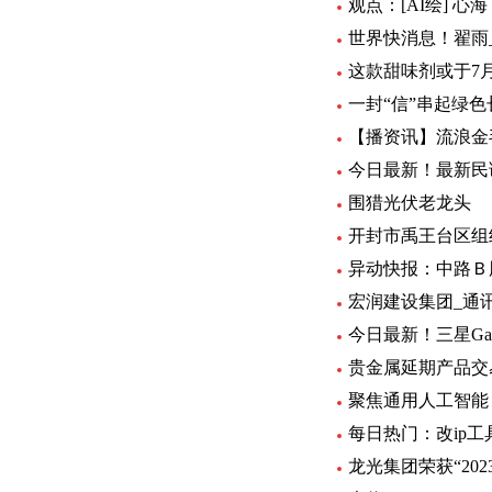
观点：[AI绘] 心海 
世界快消息！翟雨
这款甜味剂或于7
一封“信”串起绿色
【播资讯】流浪金毛
今日最新！最新民
围猎光伏老龙头
开封市禹王台区组
异动快报：中路Ｂ股 
宏润建设集团_通
今日最新！三星Gal
贵金属延期产品交
聚焦通用人工智能
每日热门：改ip工
龙光集团荣获“20