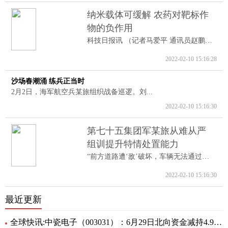
纳米载体可缓解 农药对靶标作
物的负作用
科技日报讯 （记者马爱平 通讯员赵鹏跃...
2022-02-10 15:16:28
沙场春潮涌 练兵正当时
2月2日，海军航空兵某旅组织战备巡逻。刘...
2022-02-10 15:16:30
第七十五集团军某旅从难从严
组训提升特情处置能力
“前方道路遭‘敌’破坏，车辆无法通过。...
2022-02-10 15:16:30
最近更新
全球快讯:中瓷电子（003031）：6月29日北向资金减持4.95万股