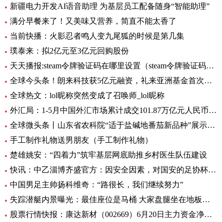
新疆电力开发AI语音助理 为基层员工配备随身“智能助理”
满分早餐来了！又美味又营养，简直不能太香了
当前快播：火影忍者鸣人变九尾狐的时候是第几集
璞泰来：拟2亿元至3亿元回购股份
天天播报:steam令牌验证码在哪里设置（steam令牌验证码在哪）
全球今头条！朗来科技获5亿元融资，礼来亚洲基金首次投资湖北
全球热文：lol昵称突然变成了召唤师_lol昵称
外汇局：1-5月中国外汇市场累计成交101.87万亿元人民币-讯息
全球微头条丨山东省农科院“适于盐碱地番茄新品种”展示会在利津县农业双创中心举行
手工制作礼物送男朋友（手工制作礼物）
楚雄姚安：“四着力”筑牢基层网底助推乡村医生队伍建设
快讯：中乙淄博齐盛官方：因安全因素，对国安的足协杯不对外开放
中国男足主帅扬科维奇：“路很长，我们继续努力”
失踪潜艇内景曝光：最佳座位是马桶 大家盘腿坐在地板上|世界观焦点
股票行情快报：康达新材（002669）6月20日主力资金净买入354.78万元