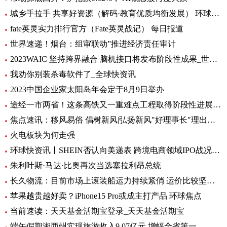
城乡手拉手 共享好资源（解码·教育优质均衡发展） 环球通讯
fate英灵实力排行官方（Fate英灵战记） 每日报道
世界速递！烟台：组审联动”推进经济责任审计
2023WAIC 坚持跨界融合 脑机接口将发布阶段性成果_世界热讯
我劝你别装杀毒软件了_全球快资讯
2023中国企业家太阳岛年会定于8月9日举办
途经一市两省！这条高铁又一重难点工程取得阶段性进展_前沿热点
焦点速讯：移风易俗 倡树新风|弘扬新风"好理事长"理出乡村新风尚
火电板块为何走强
环球快资讯丨SHEIN否认向美递表 跨境电商领域IPO战况如何？
朱利叶斯·马达·比奥再次当选塞拉利昂总统
长久物流：目前市场上滚装船运力持续紧俏 运价比较坚挺-当前速看
苹果越贵越好卖？iPhone15 Pro或成主打产品 环球焦点
当前速读：天天基金活期宝登录_天天基金活期宝
端午假期湘西州实现旅游收入9.07亿元 增幅全省第一