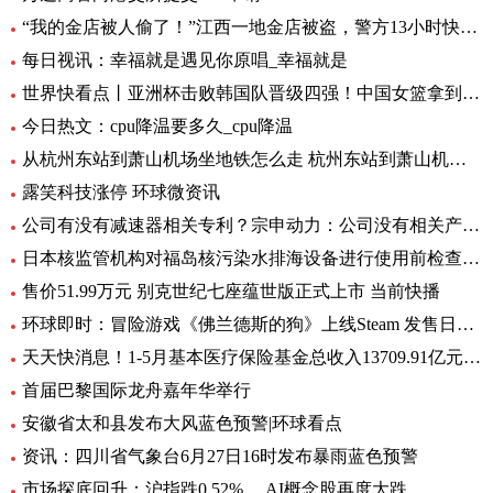
“我的金店被人偷了！”江西一地金店被盗，警方13小时快速侦破 每日看点
每日视讯：幸福就是遇见你原唱_幸福就是
世界快看点丨亚洲杯击败韩国队晋级四强！中国女篮拿到世界杯及奥运资格赛席位
今日热文：cpu降温要多久_cpu降温
从杭州东站到萧山机场坐地铁怎么走 杭州东站到萧山机场有地铁 环球要闻
露笑科技涨停 环球微资讯
公司有没有减速器相关专利？宗申动力：公司没有相关产品以及专利
日本核监管机构对福岛核污染水排海设备进行使用前检查_速递
售价51.99万元 别克世纪七座蕴世版正式上市 当前快播
环球即时：冒险游戏《佛兰德斯的狗》上线Steam 发售日期待定
天天快消息！1-5月基本医疗保险基金总收入13709.91亿元，同比增长8.2%
首届巴黎国际龙舟嘉年华举行
安徽省太和县发布大风蓝色预警|环球看点
资讯：四川省气象台6月27日16时发布暴雨蓝色预警
市场探底回升：沪指跌0.52%， AI概念股再度大跌