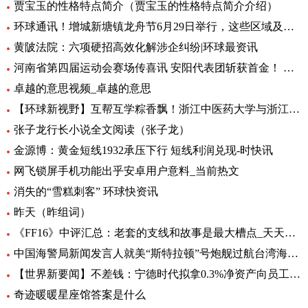
贾宝玉的性格特点简介（贾宝玉的性格特点简介介绍）
环球通讯！增城新塘镇龙舟节6月29日举行，这些区域及路段将有交通管制
黄陂法院：六项硬招高效化解涉企纠纷|环球最资讯
河南省第四届运动会赛场传喜讯 安阳代表团斩获首金！ 环球新要闻
卓越的意思视频_卓越的意思
【环球新视野】互帮互学粽香飘！浙江中医药大学与浙江商职院国际学生共度端午
张子龙行长小说全文阅读（张子龙）
金源博：黄金短线1932承压下行 短线利润兑现-时快讯
网飞锁屏手机功能出乎安卓用户意料_当前热文
消失的“雪糕刺客” 环球快资讯
昨天（昨组词）
《FF16》中评汇总：老套的支线和故事是最大槽点_天天头条
中国海警局新闻发言人就美“斯特拉顿”号炮舰过航台湾海峡发表谈话|每日动态
【世界新要闻】不差钱：宁德时代拟拿0.3%净资产向员工提供无息借款，支持购自住商品房
奇迹暖暖星座馆答案是什么