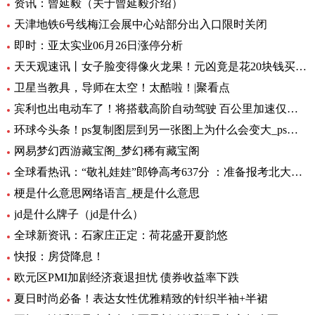
资讯：曾延毅（关于曾延毅介绍）
天津地铁6号线梅江会展中心站部分出入口限时关闭
即时：亚太实业06月26日涨停分析
天天观速讯丨女子脸变得像火龙果！元凶竟是花20块钱买的……
卫星当教具，导师在太空！太酷啦！|聚看点
宾利也出电动车了！将搭载高阶自动驾驶 百公里加速仅需1.5秒 全球要闻
环球今头条！ps复制图层到另一张图上为什么会变大_ps复制图层到另一张图
网易梦幻西游藏宝阁_梦幻稀有藏宝阁
全球看热讯：“敬礼娃娃”郎铮高考637分 ：准备报考北大，未来做公务员为人民服务
梗是什么意思网络语言_梗是什么意思
jd是什么牌子（jd是什么）
全球新资讯：石家庄正定：荷花盛开夏韵悠
快报：房贷降息！
欧元区PMI加剧经济衰退担忧 债券收益率下跌
夏日时尚必备！表达女性优雅精致的针织半袖+半裙