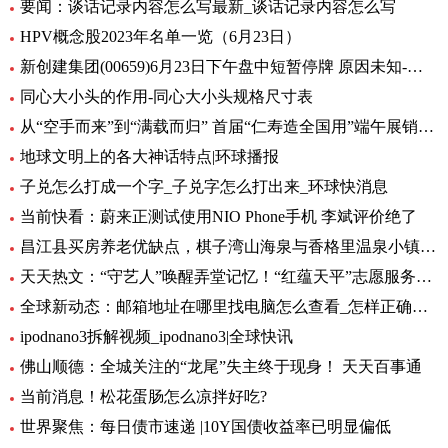
要闻：谈话记录内容怎么写最新_谈话记录内容怎么写
HPV概念股2023年名单一览（6月23日）
新创建集团(00659)6月23日下午盘中短暂停牌 原因未知-环球热闻
同心大小头的作用-同心大小头规格尺寸表
从“空手而来”到“满载而归” 首届“仁寿造全国用”端午展销会开幕_全球观天下
地球文明上的各大神话特点|环球播报
子兑怎么打成一个字_子兑字怎么打出来_环球快消息
当前快看：蔚来正测试使用NIO Phone手机 李斌评价绝了
昌江县买房养老优缺点，棋子湾山海泉与香格里温泉小镇养老生活成本对比！-全球今亮点
天天热文：“守艺人”唤醒弄堂记忆！“红蕴天平”志愿服务营造项目启动
全球新动态：邮箱地址在哪里找电脑怎么查看_怎样正确填写邮箱地址
ipodnano3拆解视频_ipodnano3|全球快讯
佛山顺德：全城关注的“龙尾”失主终于现身！ 天天百事通
当前消息！松花蛋肠怎么凉拌好吃?
世界聚焦：每日债市速递 |10Y国债收益率已明显偏低