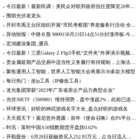
今日最新！最新民调：美民众对联邦政府信任度降至20年来最低水平
围猎光伏老龙头
开封市禹王台区组织开展“市民考察团”养老服务行活动 全球热消息
异动快报：中路Ｂ股 9009158月23日14点51分封涨停板-今日热搜
宏润建设集团_通讯
今日最新！三星Galaxy Z Flip5手机“文件夹”外屏演示视频曝光
贵金属延期产品交易中适当性义务履行有待规制，上海法院向交易所发出司法建议_每日观察
聚焦通用人工智能，世界人工智能大会将展示30多款大模型
每日热门：改ip工具（IP修改工具）
龙光集团荣获“2023年广东省房企产品力典型企业”
光伏30ETF（560980）维持强势，盘中涨超2%，此前已连升3日，权重股捷佳伟创涨超3%
环球资讯：好听的神武游戏名字大全_盘点好听的游戏名
天天观天下！索尼意外透露：前年《使命召唤》在PS平台创造超8亿美元收入
时讯：富时中国A50指数期货开盘跌0.02%
开勒股份：6月28日获融资买入252.95万元，占当日流入资金比例11.65%-世界即时