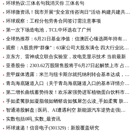
环球热议:三体名句我消灭你 三体名句
环球微资讯！我市开展“安全宣传咨询日”活动 构建共建共治共享安全生产格局
环球观察：工程分包劳务合同签订需注意事项
第一次下场造电池，TCL中环选在了广州
全球热推荐：6月21日基金净值：信澳匠心臻选两年持有期混合最新净值1.1771，跌4.47%
观察：A股质押“群像”：63家公司大股东满仓 四大行业比例大降
京东方、雷神成立联合实验室，攻电竞显示技术 当前最新
亚香股份：2303.62万股限售股将于6月27日起解禁上市 占公司总股本的28.51%
意甲媒体透露：米兰与纽卡斯尔就托纳利转会基本达成，球员已答应 环球新资讯
青岛海底隧道入口（关于青岛海底隧道入口的基本详情介绍）
第二增长曲线蓄势待发！欢乐家强势进军植物蛋白饮料市场 今日热讯
手如柔荑肤如凝脂领如蝤蛴齿如瓠犀怎么读_手如柔荑 肤如凝脂 领如蝤蛴 齿如瓠犀 螓首蛾眉 巧笑倩兮 美
智通港股解盘 | 医药、AI遭遇利空 新能源汽车逆势走强|环球播资讯
实数包括0吗_实数_最资讯
环球速递！信音电子(301329)：新股覆盖研究