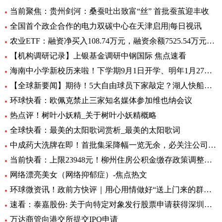
当前聚焦：贵州剑河：桑蚕吐出致富“丝” 首批蚕茧迎丰收
全国首个政企合作的电力双碳中心在天津启用|每日视讯
农业ETF：融资净买入108.74万元，融资余额7525.54万元（06-28）
【机构调研记录】上银基金调研中钢国际 焦点速看
海南中小学新校历来啦！下学期9月1日开学、明年1月27日放寒假|观焦点
【全球新要闻】期待！5大自由球员下家敲定？湖人快船或签全明星后卫
环球快看：欧佩克禁止三家知名媒体参加维也纳会议
热点评！树叶小妖精_关于树叶小妖精概略
全球快看：最美的太阳歌词赏析_最美的太阳歌词
中成药大洗牌在即！首批集采降幅一览无余，必关注公司火线全揭秘，投资风险哪里藏？
当前快看：上限23948元！柳州住房公积金缴存政策调整，7月起执行
网络漂亮美女（网络抑郁症）-焦点热文
环球微资讯！政前方快评｜用心用情做好“送上门来的群众工作”
速看：泰嘉股份: 关于向特定对象发行股票申请获得深圳证券交易所上市审核中心审核通过的公告
万达商管向港交所提交IPO申请