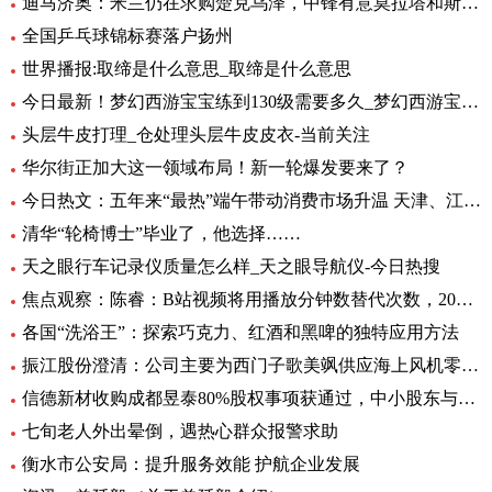
迪马济奥：米兰仍在求购楚克乌泽，中锋有意莫拉塔和斯卡马卡-全球新资讯
全国乒乓球锦标赛落户扬州
世界播报:取缔是什么意思_取缔是什么意思
今日最新！梦幻西游宝宝练到130级需要多久_梦幻西游宝宝练级地点
头层牛皮打理_仓处理头层牛皮皮衣-当前关注
华尔街正加大这一领域布局！新一轮爆发要来了？
今日热文：五年来“最热”端午带动消费市场升温 天津、江苏、重庆等5省销售额超过2019年
清华“轮椅博士”毕业了，他选择……
天之眼行车记录仪质量怎么样_天之眼导航仪-今日热搜
焦点观察：陈睿：B站视频将用播放分钟数替代次数，2022 年 UP 主总收入同比增加 28%
各国“洗浴王”：探索巧克力、红酒和黑啤的独特应用方法
振江股份澄清：公司主要为西门子歌美飒供应海上风机零部件-环球精选
信德新材收购成都昱泰80%股权事项获通过，中小股东与大股东存分歧
七旬老人外出晕倒，遇热心群众报警求助
衡水市公安局：提升服务效能 护航企业发展