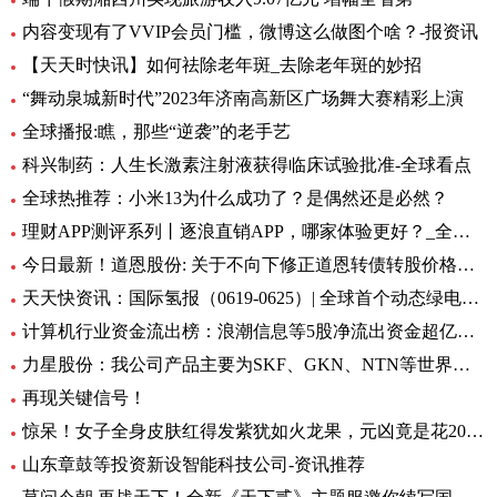
内容变现有了VVIP会员门槛，微博这么做图个啥？-报资讯
【天天时快讯】如何祛除老年斑_去除老年斑的妙招
“舞动泉城新时代”2023年济南高新区广场舞大赛精彩上演
全球播报:瞧，那些“逆袭”的老手艺
科兴制药：人生长激素注射液获得临床试验批准-全球看点
全球热推荐：小米13为什么成功了？是偶然还是必然？
理财APP测评系列丨逐浪直销APP，哪家体验更好？_全球今亮点
今日最新！道恩股份: 关于不向下修正道恩转债转股价格的公告
天天快资讯：国际氢报（0619-0625）| 全球首个动态绿电制氨工厂初具规模；MTU开发液氢航空燃料电池技术；道达尔致力于绿氢炼油……
计算机行业资金流出榜：浪潮信息等5股净流出资金超亿元_世界热文
力星股份：我公司产品主要为SKF、GKN、NTN等世界著名的轴承公司配套 全球热点评
再现关键信号！
惊呆！女子全身皮肤红得发紫犹如火龙果，元凶竟是花20块钱买的……_每日观点
山东章鼓等投资新设智能科技公司-资讯推荐