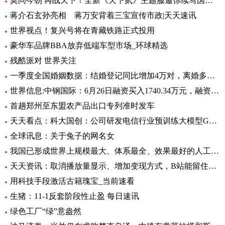
莫问今朝 再战天下！全新《天下贰》主题服邀你续写国韵风华！_当前播报
蒋介石玄孙亮相 蒋万安背着三宝宣传市政|天天速讯
世界视点！复兴号将在青藏铁路正式投用
豪华车品牌BBA放弃低端车型市场_环球精选
残酷派对 世界关注
一季度全国婚姻数据：结婚登记同比增加4万对，离婚多了12万对
世界信息:中钢国际：6月26日融资买入1740.34万元，融资融券余额2.76亿元
首趟郑州至东盟农产品出口专列准时发车
天天看点：科大国创：公司研发电信行业预训练大模型GC-TeleGPT 现已在电信智能客服等领域实现落地应用
全球讯息：关于兔子的网名女
我国已形成世界上规模最大、体系最全、效果最好的人工影响天气作业力量
天天资讯：取消播放量显示、增加变现方式，B站能留住UP主吗？
用科技手段激活古籍瑰宝_当前速看
生猪：11-1反套阶段性止盈 每日速讯
绿色工厂“绿”意盎然