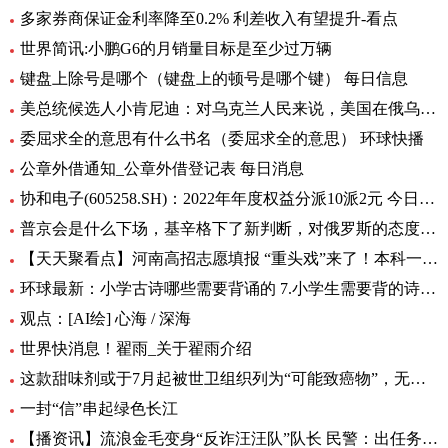
多家券商保证金利率降至0.2% 利差收入有望提升-看点
世界简讯:小鹏G6的月销量目标是至少过万辆
键盘上除号是哪个（键盘上的顿号是哪个键） 每日信息
美总统候选人小肯尼迪：对乌克兰人民来说，美国在俄乌中扮演的角色很糟糕
委屈求全的意思有什么书名（委屈求全的意思） 环球快播
公章外借通知_公章外借登记表 每日消息
协和电子(605258.SH)：2022年年度权益分派10派2元 今日热议
普京会是什么下场，基辛格下了新判断，对俄罗斯的态度完全变了！|全球时快讯
【天天聚看点】河南高招志愿填报 “重头戏”来了！本科一批、二批志愿30日起填报
环球最新：小学古诗哪些需要背诵的 7.小学生需要背的诗词有多少首
观点：[AI绘] 心海 / 深海
世界快消息！翟雨_关于翟雨介绍
这款甜味剂或于7月起被世卫组织列为“可能致癌物”，无糖可乐、口香糖中普遍有它|全球热头条
一封“信”串起绿色长江
【播资讯】流浪金毛变身“反诈汪汪队”队长 民警：出任务都要抢“档期 ”