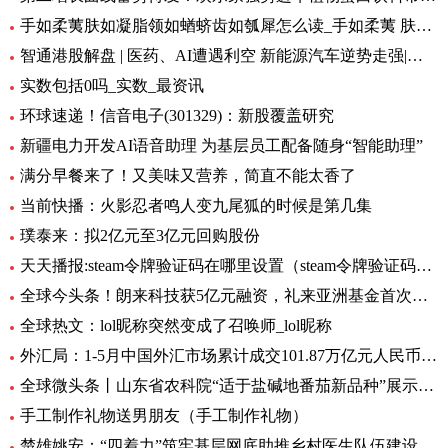
手如柔荑肤如凝脂领如蝤蛴齿如瓠犀怎么读_手如柔荑 肤如凝脂 领如蝤蛴 齿如瓠犀 螓首蛾眉 巧笑倩兮 美
智通港股解盘 | 医药、AI遭遇利空 新能源汽车逆势走强|环球播资讯
实数包括0吗_实数_最资讯
环球速递！信音电子(301329)：新股覆盖研究
新疆电力开发AI语音助理 为基层员工配备随身“智能助理”
满分早餐来了！又美味又营养，简直不能太香了
当前快播：火影忍者鸣人变九尾狐的时候是第几集
璞泰来：拟2亿元至3亿元回购股份
天天播报:steam令牌验证码在哪里设置（steam令牌验证码在哪）
全球今头条！朗来科技获5亿元融资，礼来亚洲基金首次投资湖北
全球热文：lol昵称突然变成了召唤师_lol昵称
外汇局：1-5月中国外汇市场累计成交101.87万亿元人民币-讯息
全球微头条丨山东省农科院“适于盐碱地番茄新品种”展示会在利津县农业双创中心举行
手工制作礼物送男朋友（手工制作礼物）
楚雄姚安：“四着力”筑牢基层网底助推乡村医生队伍建设