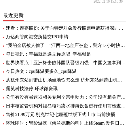
2022-02-10 15:16:30
最近更新
速看：泰嘉股份: 关于向特定对象发行股票申请获得深圳证券交易所上市审核中心审核通过的公告
万达商管向港交所提交IPO申请
“我的金店被人偷了！”江西一地金店被盗，警方13小时快速侦破 每日看点
每日视讯：幸福就是遇见你原唱_幸福就是
世界快看点丨亚洲杯击败韩国队晋级四强！中国女篮拿到世界杯及奥运资格赛席位
今日热文：cpu降温要多久_cpu降温
从杭州东站到萧山机场坐地铁怎么走 杭州东站到萧山机场有地铁 环球要闻
露笑科技涨停 环球微资讯
公司有没有减速器相关专利？宗申动力：公司没有相关产品以及专利
日本核监管机构对福岛核污染水排海设备进行使用前检查_速递
售价51.99万元 别克世纪七座蕴世版正式上市 当前快播
环球即时：冒险游戏《佛兰德斯的狗》上线Steam 发售日期待定