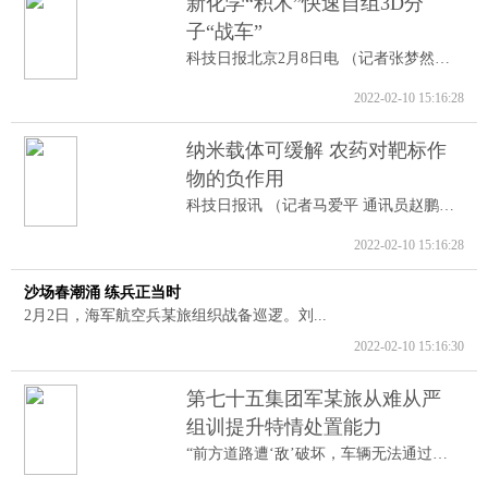
新化学“积木”快速自组3D分
子“战车”
科技日报北京2月8日电 （记者张梦然）据...
2022-02-10 15:16:28
纳米载体可缓解 农药对靶标作
物的负作用
科技日报讯 （记者马爱平 通讯员赵鹏跃...
2022-02-10 15:16:28
沙场春潮涌 练兵正当时
2月2日，海军航空兵某旅组织战备巡逻。刘...
2022-02-10 15:16:30
第七十五集团军某旅从难从严
组训提升特情处置能力
“前方道路遭‘敌’破坏，车辆无法通过。...