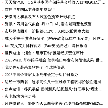
天天快消息！1-5月基本医疗保险基金总收入13709.91亿元，同比增长8.2%
首届巴黎国际龙舟嘉年华举行
安徽省太和县发布大风蓝色预警|环球看点
资讯：四川省气象台6月27日16时发布暴雨蓝色预警
市场探底回升：沪指跌0.52%， AI概念股再度大跌
城乡手拉手 共享好资源（解码·教育优质均衡发展） 环球通讯
fate英灵实力排行官方（Fate英灵战记） 每日报道
世界速递！烟台：组审联动”推进经济责任审计
2023WAIC 坚持跨界融合 脑机接口将发布阶段性成果_世界热讯
我劝你别装杀毒软件了_全球快资讯
2023中国企业家太阳岛年会定于8月9日举办
途经一市两省！这条高铁又一重难点工程取得阶段性进展_前沿热点
焦点速讯：移风易俗 倡树新风|弘扬新风"好理事长"理出乡村新风尚
火电板块为何走强
环球快资讯丨SHEIN否认向美递表 跨境电商领域IPO战况如何？