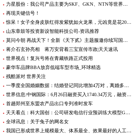
力星股份：我公司产品主要为SKF、GKN、NTN等世界著名的轴承公司配套 全球热点评
再现关键信号！
惊呆！女子全身皮肤红得发紫犹如火龙果，元凶竟是花20块钱买的……_每日观点
山东章鼓等投资新设智能科技公司-资讯推荐
莫问今朝 再战天下！全新《天下贰》主题服邀你续写国韵风华！_当前播报
蒋介石玄孙亮相 蒋万安背着三宝宣传市政|天天速讯
世界视点！复兴号将在青藏铁路正式投用
豪华车品牌BBA放弃低端车型市场_环球精选
残酷派对 世界关注
一季度全国婚姻数据：结婚登记同比增加4万对，离婚多了12万对
世界信息:中钢国际：6月26日融资买入1740.34万元，融资融券余额2.76亿元
首趟郑州至东盟农产品出口专列准时发车
天天看点：科大国创：公司研发电信行业预训练大模型GC-TeleGPT 现已在电信智能客服等领域实现落地应用
全球讯息：关于兔子的网名女
我国已形成世界上规模最大、体系最全、效果最好的人工影响天气作业力量