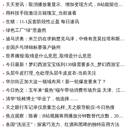
天天资讯：取消播放量显示、增加变现方式，B站能留住UP主吗？
用科技手段激活古籍瑰宝_当前速看
生猪：11-1反套阶段性止盈 每日速讯
绿色工厂“绿”意盎然
迪马济奥：米兰仍在求购楚克乌泽，中锋有意莫拉塔和斯卡马卡-全球新资讯
全国乒乓球锦标赛落户扬州
世界播报:取缔是什么意思_取缔是什么意思
今日最新！梦幻西游宝宝练到130级需要多久_梦幻西游宝宝练级地点
头层牛皮打理_仓处理头层牛皮皮衣-当前关注
华尔街正加大这一领域布局！新一轮爆发要来了？
今日热文：五年来“最热”端午带动消费市场升温 天津、江苏、重庆等5省销售额超过2019年
清华“轮椅博士”毕业了，他选择……
天之眼行车记录仪质量怎么样_天之眼导航仪-今日热搜
焦点观察：陈睿：B站视频将用播放分钟数替代次数，2022 年 UP 主总收入同比增加 28%
各国“洗浴王”：探索巧克力、红酒和黑啤的独特应用方法