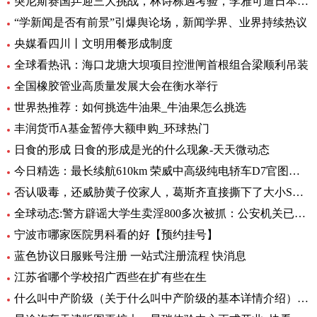
突尼斯赛国乒迎三大挑战，林诗栋遇考验，李雅可遭日本选手围堵
“学新闻是否有前景”引爆舆论场，新闻学界、业界持续热议
央媒看四川丨文明用餐形成制度
全球看热讯：海口龙塘大坝项目控泄闸首根组合梁顺利吊装
全国橡胶管业高质量发展大会在衡水举行
世界热推荐：如何挑选牛油果_牛油果怎么挑选
丰润货币A基金暂停大额申购_环球热门
日食的形成 日食的形成是光的什么现象-天天微动态
今日精选：最长续航610km 荣威中高级纯电轿车D7官图发布
否认吸毒，还威胁黄子佼家人，葛斯齐直接撕下了大小S的虚假面具_世界新动态
全球动态:警方辟谣大学生卖淫800多次被抓：公安机关已立案调查
宁波市哪家医院男科看的好【预约挂号】
蓝色协议日服账号注册 一站式注册流程 快消息
江苏省哪个学校招广西些在扩有些在生
什么叫中产阶级（关于什么叫中产阶级的基本详情介绍） 天天观天下