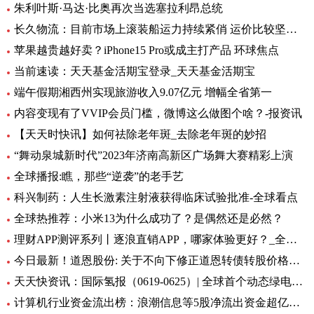
朱利叶斯·马达·比奥再次当选塞拉利昂总统
长久物流：目前市场上滚装船运力持续紧俏 运价比较坚挺-当前速看
苹果越贵越好卖？iPhone15 Pro或成主打产品 环球焦点
当前速读：天天基金活期宝登录_天天基金活期宝
端午假期湘西州实现旅游收入9.07亿元 增幅全省第一
内容变现有了VVIP会员门槛，微博这么做图个啥？-报资讯
【天天时快讯】如何祛除老年斑_去除老年斑的妙招
“舞动泉城新时代”2023年济南高新区广场舞大赛精彩上演
全球播报:瞧，那些“逆袭”的老手艺
科兴制药：人生长激素注射液获得临床试验批准-全球看点
全球热推荐：小米13为什么成功了？是偶然还是必然？
理财APP测评系列丨逐浪直销APP，哪家体验更好？_全球今亮点
今日最新！道恩股份: 关于不向下修正道恩转债转股价格的公告
天天快资讯：国际氢报（0619-0625）| 全球首个动态绿电制氨工厂初具规模；MTU开发液氢航空燃料电池技术；道达尔致力于绿氢炼油……
计算机行业资金流出榜：浪潮信息等5股净流出资金超亿元_世界热文