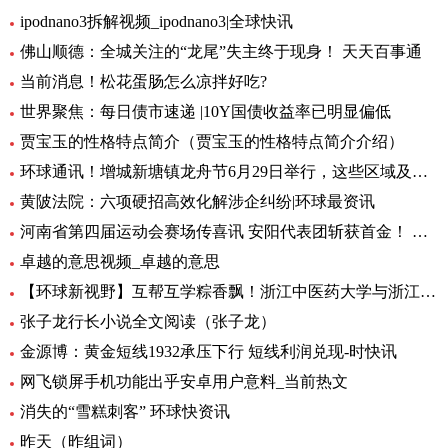
ipodnano3拆解视频_ipodnano3|全球快讯
佛山顺德：全城关注的“龙尾”失主终于现身！ 天天百事通
当前消息！松花蛋肠怎么凉拌好吃?
世界聚焦：每日债市速递 |10Y国债收益率已明显偏低
贾宝玉的性格特点简介（贾宝玉的性格特点简介介绍）
环球通讯！增城新塘镇龙舟节6月29日举行，这些区域及路段将有交通管制
黄陂法院：六项硬招高效化解涉企纠纷|环球最资讯
河南省第四届运动会赛场传喜讯 安阳代表团斩获首金！ 环球新要闻
卓越的意思视频_卓越的意思
【环球新视野】互帮互学粽香飘！浙江中医药大学与浙江商职院国际学生共度端午
张子龙行长小说全文阅读（张子龙）
金源博：黄金短线1932承压下行 短线利润兑现-时快讯
网飞锁屏手机功能出乎安卓用户意料_当前热文
消失的“雪糕刺客” 环球快资讯
昨天（昨组词）