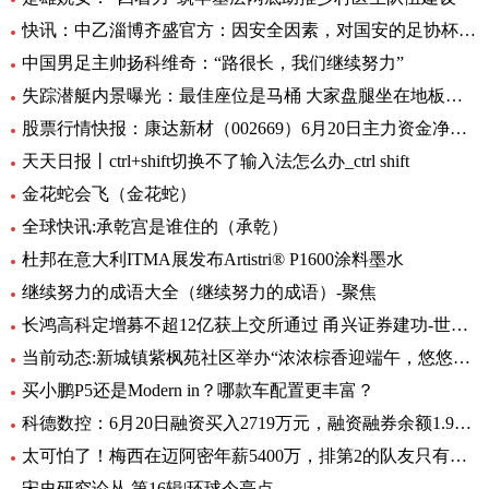
快讯：中乙淄博齐盛官方：因安全因素，对国安的足协杯不对外开放
中国男足主帅扬科维奇：“路很长，我们继续努力”
失踪潜艇内景曝光：最佳座位是马桶 大家盘腿坐在地板上|世界观焦点
股票行情快报：康达新材（002669）6月20日主力资金净买入354.78万元
天天日报丨ctrl+shift切换不了输入法怎么办_ctrl shift
金花蛇会飞（金花蛇）
全球快讯:承乾宫是谁住的（承乾）
杜邦在意大利ITMA展发布Artistri® P1600涂料墨水
继续努力的成语大全（继续努力的成语）-聚焦
长鸿高科定增募不超12亿获上交所通过 甬兴证券建功-世界动态
当前动态:新城镇紫枫苑社区举办“浓浓棕香迎端午，悠悠深情铭党恩”端午节活动
买小鹏P5还是Modern in？哪款车配置更丰富？
科德数控：6月20日融资买入2719万元，融资融券余额1.95亿元_天天资讯
太可怕了！梅西在迈阿密年薪5400万，排第2的队友只有他零头
宋史研究论丛 第16辑|环球今亮点