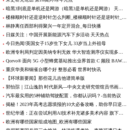
暗黑3到底是单机还是网游（暗黑3是单机还是网游） 天天速讯
楼梯顺时针还是逆时针怎么判断_楼梯顺时针还是逆时针_头条
林静离任西部利得聚兴一年定开混合_每日快播
日媒关注：中国开展新能源汽车下乡活动 天天热点
今日热闻!英国女子15岁生下女儿 33岁当上外祖母
欧洲专利局判定因美纳专利无效 华大智造测序仪实现多国销售 环球动态
Qorvo® 面向 5G 小型蜂窝基站推出业界首款 C 频段 BAW 带通滤波器和开关/LNA 模块
重庆华美和铜雀台哪个好 整形必看 世界时快讯
【环球新要闻】那些花儿吉他谱简单版
郭怡孮｜江山逸韵 时代新风—中央文史研究馆馆员书画作品展
汽车最实用的5种辅助驾驶配置，你都认识吗？-当前热议
揭秘！2023年高考志愿填报的10大必备攻略，助你早日逆袭上岸！
世纪华通：正在尝试利用AI技术补充诸多美术内容 旗下盛趣游戏不少产品都已开始小规模使用-热门看点
欧洲有哪些国家组成地图_欧洲有哪些国家