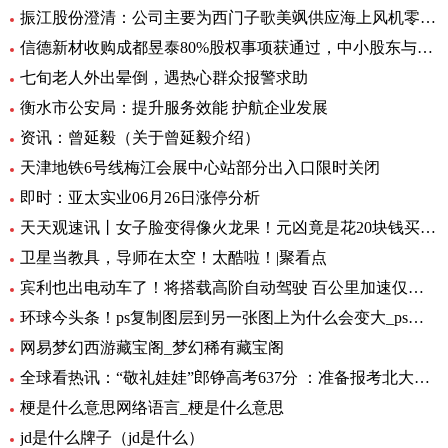
振江股份澄清：公司主要为西门子歌美飒供应海上风机零部件-环球精选
信德新材收购成都昱泰80%股权事项获通过，中小股东与大股东存分歧
七旬老人外出晕倒，遇热心群众报警求助
衡水市公安局：提升服务效能 护航企业发展
资讯：曾延毅（关于曾延毅介绍）
天津地铁6号线梅江会展中心站部分出入口限时关闭
即时：亚太实业06月26日涨停分析
天天观速讯丨女子脸变得像火龙果！元凶竟是花20块钱买的……
卫星当教具，导师在太空！太酷啦！|聚看点
宾利也出电动车了！将搭载高阶自动驾驶 百公里加速仅需1.5秒 全球要闻
环球今头条！ps复制图层到另一张图上为什么会变大_ps复制图层到另一张图
网易梦幻西游藏宝阁_梦幻稀有藏宝阁
全球看热讯：“敬礼娃娃”郎铮高考637分 ：准备报考北大，未来做公务员为人民服务
梗是什么意思网络语言_梗是什么意思
jd是什么牌子（jd是什么）