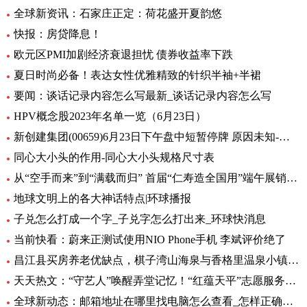
全球新资讯：石家庄正定：荷花盛开夏韵悠
快报：房贷降息！
欧元区PMI加剧经济衰退担忧 债券收益率下跌
夏日时尚必备！表达女性优雅精致的针织半袖+半裙
要闻：谈话记录内容怎么写最新_谈话记录内容怎么写
HPV概念股2023年名单一览（6月23日）
新创建集团(00659)6月23日下午盘中短暂停牌 原因未知-环球热闻
同心大小头的作用-同心大小头规格尺寸表
从“空手而来”到“满载而归” 首届“仁寿造全国用”端午展销会开幕_全球观天下
地球文明上的各大神话特点|环球播报
子兑怎么打成一个字_子兑字怎么打出来_环球快消息
当前快看：蔚来正测试使用NIO Phone手机 李斌评价绝了
昌江县买房养老优缺点，棋子湾山海泉与香格里温泉小镇养老生活成本对比！-全球今亮点
天天热文：“守艺人”唤醒弄堂记忆！“红蕴天平”志愿服务营造项目启动
全球新动态：邮箱地址在哪里找电脑怎么查看_怎样正确填写邮箱地址