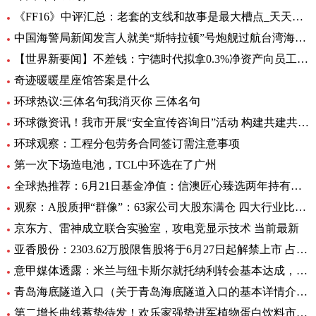
《FF16》中评汇总：老套的支线和故事是最大槽点_天天头条
中国海警局新闻发言人就美“斯特拉顿”号炮舰过航台湾海峡发表谈话|每日动态
【世界新要闻】不差钱：宁德时代拟拿0.3%净资产向员工提供无息借款，支持购自住商品房
奇迹暖暖星座馆答案是什么
环球热议:三体名句我消灭你 三体名句
环球微资讯！我市开展“安全宣传咨询日”活动 构建共建共治共享安全生产格局
环球观察：工程分包劳务合同签订需注意事项
第一次下场造电池，TCL中环选在了广州
全球热推荐：6月21日基金净值：信澳匠心臻选两年持有期混合最新净值1.1771，跌4.47%
观察：A股质押“群像”：63家公司大股东满仓 四大行业比例大降
京东方、雷神成立联合实验室，攻电竞显示技术 当前最新
亚香股份：2303.62万股限售股将于6月27日起解禁上市 占公司总股本的28.51%
意甲媒体透露：米兰与纽卡斯尔就托纳利转会基本达成，球员已答应 环球新资讯
青岛海底隧道入口（关于青岛海底隧道入口的基本详情介绍）
第二增长曲线蓄势待发！欢乐家强势进军植物蛋白饮料市场 今日热讯