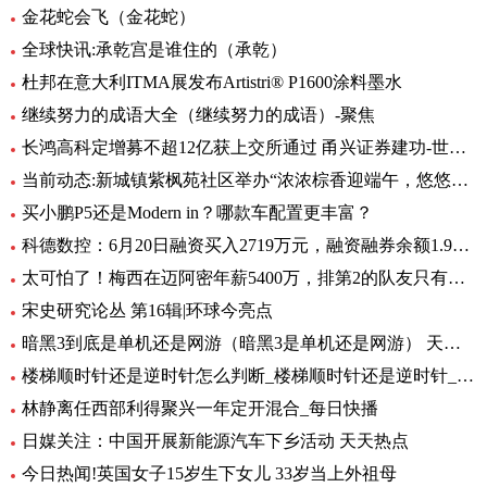
金花蛇会飞（金花蛇）
全球快讯:承乾宫是谁住的（承乾）
杜邦在意大利ITMA展发布Artistri® P1600涂料墨水
继续努力的成语大全（继续努力的成语）-聚焦
长鸿高科定增募不超12亿获上交所通过 甬兴证券建功-世界动态
当前动态:新城镇紫枫苑社区举办“浓浓棕香迎端午，悠悠深情铭党恩”端午节活动
买小鹏P5还是Modern in？哪款车配置更丰富？
科德数控：6月20日融资买入2719万元，融资融券余额1.95亿元_天天资讯
太可怕了！梅西在迈阿密年薪5400万，排第2的队友只有他零头
宋史研究论丛 第16辑|环球今亮点
暗黑3到底是单机还是网游（暗黑3是单机还是网游） 天天速讯
楼梯顺时针还是逆时针怎么判断_楼梯顺时针还是逆时针_头条
林静离任西部利得聚兴一年定开混合_每日快播
日媒关注：中国开展新能源汽车下乡活动 天天热点
今日热闻!英国女子15岁生下女儿 33岁当上外祖母