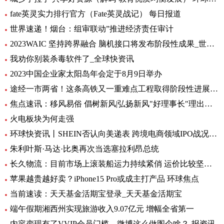
fate英灵实力排行官方（Fate英灵战记） 每日报道
世界速递！烟台：组审联动”推进经济责任审计
2023WAIC 坚持跨界融合 脑机接口将发布阶段性成果_世界热讯
我劝你别装杀毒软件了_全球快资讯
2023中国企业家太阳岛年会定于8月9日举办
途经一市两省！这条高铁又一重难点工程取得阶段性进展_前沿热点
焦点速讯：移风易俗 倡树新风|弘扬新风"好理事长"理出乡村新风尚
火电板块为何走强
环球快资讯丨SHEIN否认向美递表 跨境电商领域IPO战况如何？
朱利叶斯·马达·比奥再次当选塞拉利昂总统
长久物流：目前市场上滚装船运力持续紧俏 运价比较坚挺-当前速看
苹果越贵越好卖？iPhone15 Pro或成主打产品 环球焦点
当前速读：天天基金活期宝登录_天天基金活期宝
端午假期湘西州实现旅游收入9.07亿元 增幅全省第一
内容变现有了VVIP会员门槛，微博这么做图个啥？-报资讯