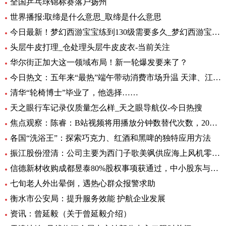
全国乒乓球锦标赛落户扬州
世界播报:取缔是什么意思_取缔是什么意思
今日最新！梦幻西游宝宝练到130级需要多久_梦幻西游宝宝练级地点
头层牛皮打理_仓处理头层牛皮皮衣-当前关注
华尔街正加大这一领域布局！新一轮爆发要来了？
今日热文：五年来“最热”端午带动消费市场升温 天津、江苏、重庆等5省销售额超过2019年
清华“轮椅博士”毕业了，他选择……
天之眼行车记录仪质量怎么样_天之眼导航仪-今日热搜
焦点观察：陈睿：B站视频将用播放分钟数替代次数，2022 年 UP 主总收入同比增加 28%
各国“洗浴王”：探索巧克力、红酒和黑啤的独特应用方法
振江股份澄清：公司主要为西门子歌美飒供应海上风机零部件-环球精选
信德新材收购成都昱泰80%股权事项获通过，中小股东与大股东存分歧
七旬老人外出晕倒，遇热心群众报警求助
衡水市公安局：提升服务效能 护航企业发展
资讯：曾延毅（关于曾延毅介绍）