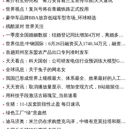
蒋介石玄孙亮相 蒋万安背着三宝宣传市政|天天速讯
世界视点！复兴号将在青藏铁路正式投用
豪华车品牌BBA放弃低端车型市场_环球精选
残酷派对 世界关注
一季度全国婚姻数据：结婚登记同比增加4万对，离婚多了12万对
世界信息:中钢国际：6月26日融资买入1740.34万元，融资融券余额2.76亿元
首趟郑州至东盟农产品出口专列准时发车
天天看点：科大国创：公司研发电信行业预训练大模型GC-TeleGPT 现已在电信智能客服等领域实现落地应用
全球讯息：关于兔子的网名女
我国已形成世界上规模最大、体系最全、效果最好的人工影响天气作业力量
天天资讯：取消播放量显示、增加变现方式，B站能留住UP主吗？
用科技手段激活古籍瑰宝_当前速看
生猪：11-1反套阶段性止盈 每日速讯
绿色工厂“绿”意盎然
迪马济奥：米兰仍在求购楚克乌泽，中锋有意莫拉塔和斯卡马卡-全球新资讯