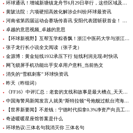
环球通讯！增城新塘镇龙舟节6月29日举行，这些区域及路段将有交通管制
黄陂法院：六项硬招高效化解涉企纠纷|环球最资讯
河南省第四届运动会赛场传喜讯 安阳代表团斩获首金！ 环球新要闻
卓越的意思视频_卓越的意思
【环球新视野】互帮互学粽香飘！浙江中医药大学与浙江商职院国际学生共度端午
张子龙行长小说全文阅读（张子龙）
金源博：黄金短线1932承压下行 短线利润兑现-时快讯
网飞锁屏手机功能出乎安卓用户意料_当前热文
消失的“雪糕刺客” 环球快资讯
昨天（昨组词）
《FF16》中评汇总：老套的支线和故事是最大槽点_天天头条
中国海警局新闻发言人就美“斯特拉顿”号炮舰过航台湾海峡发表谈话|每日动态
【世界新要闻】不差钱：宁德时代拟拿0.3%净资产向员工提供无息借款，支持购自住商品房
奇迹暖暖星座馆答案是什么
环球热议:三体名句我消灭你 三体名句