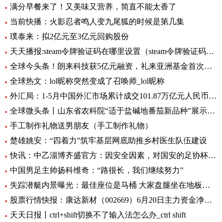
满分早餐来了！又美味又营养，简直不能太香了
当前快播：火影忍者鸣人变九尾狐的时候是第几集
璞泰来：拟2亿元至3亿元回购股份
天天播报:steam令牌验证码在哪里设置（steam令牌验证码在哪）
全球今头条！朗来科技获5亿元融资，礼来亚洲基金首次投资湖北
全球热文：lol昵称突然变成了召唤师_lol昵称
外汇局：1-5月中国外汇市场累计成交101.87万亿元人民币-讯息
全球微头条丨山东省农科院“适于盐碱地番茄新品种”展示会在利津县农业双创中心举行
手工制作礼物送男朋友（手工制作礼物）
楚雄姚安：“四着力”筑牢基层网底助推乡村医生队伍建设
快讯：中乙淄博齐盛官方：因安全因素，对国安的足协杯不对外开放
中国男足主帅扬科维奇：“路很长，我们继续努力”
失踪潜艇内景曝光：最佳座位是马桶 大家盘腿坐在地板上|世界观焦点
股票行情快报：康达新材（002669）6月20日主力资金净买入354.78万元
天天日报丨ctrl+shift切换不了输入法怎么办_ctrl shift