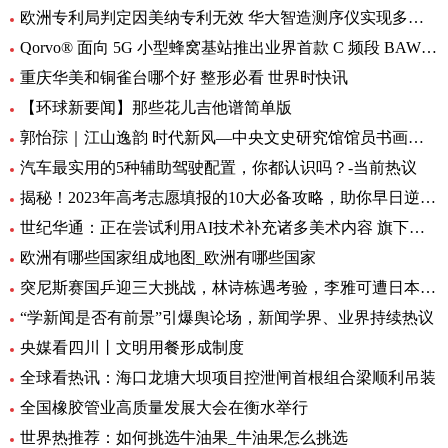
欧洲专利局判定因美纳专利无效 华大智造测序仪实现多国销售 环球动态
Qorvo® 面向 5G 小型蜂窝基站推出业界首款 C 频段 BAW 带通滤波器和开关/LNA 模块
重庆华美和铜雀台哪个好 整形必看 世界时快讯
【环球新要闻】那些花儿吉他谱简单版
郭怡孮｜江山逸韵 时代新风—中央文史研究馆馆员书画作品展
汽车最实用的5种辅助驾驶配置，你都认识吗？-当前热议
揭秘！2023年高考志愿填报的10大必备攻略，助你早日逆袭上岸！
世纪华通：正在尝试利用AI技术补充诸多美术内容 旗下盛趣游戏不少产品都已开始小规模使用-热门看点
欧洲有哪些国家组成地图_欧洲有哪些国家
突尼斯赛国乒迎三大挑战，林诗栋遇考验，李雅可遭日本选手围堵
“学新闻是否有前景”引爆舆论场，新闻学界、业界持续热议
央媒看四川丨文明用餐形成制度
全球看热讯：海口龙塘大坝项目控泄闸首根组合梁顺利吊装
全国橡胶管业高质量发展大会在衡水举行
世界热推荐：如何挑选牛油果_牛油果怎么挑选