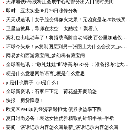
天津地铁6号线梅江会展中心站部分出入口限时关闭
即时：亚太实业06月26日涨停分析
天天观速讯丨女子脸变得像火龙果！元凶竟是花20块钱买的……
卫星当教具，导师在太空！太酷啦！|聚看点
宾利也出电动车了！将搭载高阶自动驾驶 百公里加速仅需1.5秒 全球要闻
环球今头条！ps复制图层到另一张图上为什么会变大_ps复制图层到另一张图
网易梦幻西游藏宝阁_梦幻稀有藏宝阁
全球看热讯：“敬礼娃娃”郎铮高考637分 ：准备报考北大，未来做公务员为人民服务
梗是什么意思网络语言_梗是什么意思
jd是什么牌子（jd是什么）
全球新资讯：石家庄正定：荷花盛开夏韵悠
快报：房贷降息！
欧元区PMI加剧经济衰退担忧 债券收益率下跌
夏日时尚必备！表达女性优雅精致的针织半袖+半裙
要闻：谈话记录内容怎么写最新_谈话记录内容怎么写