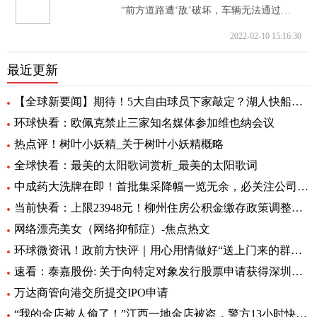
“前方道路遭‘敌’破坏，车辆无法通过。...
2022-02-10 15:16:30
最近更新
【全球新要闻】期待！5大自由球员下家敲定？湖人快船或签全明星后卫
环球快看：欧佩克禁止三家知名媒体参加维也纳会议
热点评！树叶小妖精_关于树叶小妖精概略
全球快看：最美的太阳歌词赏析_最美的太阳歌词
中成药大洗牌在即！首批集采降幅一览无余，必关注公司火线全揭秘，投资风险哪里藏？
当前快看：上限23948元！柳州住房公积金缴存政策调整，7月起执行
网络漂亮美女（网络抑郁症）-焦点热文
环球微资讯！政前方快评｜用心用情做好“送上门来的群众工作”
速看：泰嘉股份: 关于向特定对象发行股票申请获得深圳证券交易所上市审核中心审核通过的公告
万达商管向港交所提交IPO申请
“我的金店被人偷了！”江西一地金店被盗，警方13小时快速侦破 每日看点