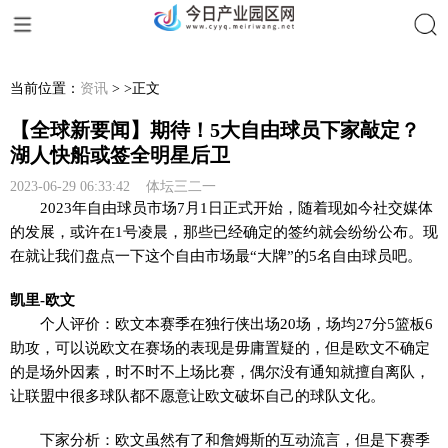
搜索
当前位置：
资讯
> >正文
【全球新要闻】期待！5大自由球员下家敲定？
湖人快船或签全明星后卫
2023-06-29 06:33:42 体坛三二一
2023年自由球员市场7月1日正式开始，随着现如今社交媒体
的发展，或许在1号凌晨，那些已经确定的签约就会纷纷公布。现
在就让我们盘点一下这个自由市场最“大牌”的5名自由球员吧。
凯里-欧文
个人评价：欧文本赛季在独行侠出场20场，场均27分5篮板6
助攻，可以说欧文在赛场的表现是毋庸置疑的，但是欧文不确定
的是场外因素，时不时不上场比赛，偶尔没有通知就擅自离队，
让联盟中很多球队都不愿意让欧文破坏自己的球队文化。
下家分析：欧文虽然有了和詹姆斯的互动流言，但是下赛季