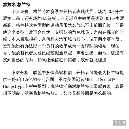
杰拉米-格兰特
个人评价：格兰特本赛季在开拓者表现优异，场均20.5分生
涯第二高，还有场均4.5篮板，三分球命中率更是达到40.1%生涯
新高。格兰特这种类型的运动员虽然名气比不上前面几位，但是
他这个类型非常适合作为一支强队的角色球员，之前在掘金的时
候，本来表现很好，奈何想去汽车城当核心，试了两个赛季后，
发现他没有办法以一个良好的效率成为一支球队的领袖。现如
今，他的替代者戈登已经随掘金夺冠，声名远扬，而他，还没有
找到自己的方向，如果继续留在开拓者，或许就此埋没。
下家分析：联盟中多位高管相信，开拓者可能会为格兰特提
供一份5年1.5亿的长期合同。不过美国记者Michael Scotto在
HoopsHype专栏中提到，底特律活塞对格兰特非常感兴趣，真是
想不明白，活塞将格兰特放走，如今又想签回是怎么想的。
X 关闭