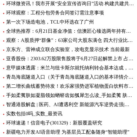
环球微资讯！我市开展“安全宣传咨询日”活动 构建共建共治共享安全生产格局
环球观察：工程分包劳务合同签订需注意事项
第一次下场造电池，TCL中环选在了广州
全球热推荐：6月21日基金净值：信澳匠心臻选两年持有期混合最新净值1.1771，跌4.47%
观察：A股质押“群像”：63家公司大股东满仓 四大行业比例大降
京东方、雷神成立联合实验室，攻电竞显示技术 当前最新
亚香股份：2303.62万股限售股将于6月27日起解禁上市 占公司总股本的28.51%
意甲媒体透露：米兰与纽卡斯尔就托纳利转会基本达成，球员已答应 环球新资讯
青岛海底隧道入口（关于青岛海底隧道入口的基本详情介绍）
第二增长曲线蓄势待发！欢乐家强势进军植物蛋白饮料市场 今日热讯
手如柔荑肤如凝脂领如蝤蛴齿如瓠犀怎么读_手如柔荑 肤如凝脂 领如蝤蛴 齿如瓠犀 螓首蛾眉 巧笑倩兮 美
智通港股解盘 | 医药、AI遭遇利空 新能源汽车逆势走强|环球播资讯
实数包括0吗_实数_最资讯
环球速递！信音电子(301329)：新股覆盖研究
新疆电力开发AI语音助理 为基层员工配备随身“智能助理”