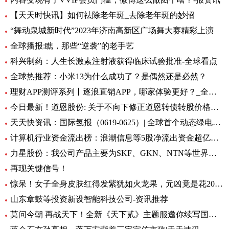
【天天时快讯】如何祛除老年斑_去除老年斑的妙招
“舞动泉城新时代”2023年济南高新区广场舞大赛精彩上演
全球播报:瞧，那些“逆袭”的老手艺
科兴制药：人生长激素注射液获得临床试验批准-全球看点
全球热推荐：小米13为什么成功了？是偶然还是必然？
理财APP测评系列丨逐浪直销APP，哪家体验更好？_全球今亮点
今日最新！道恩股份: 关于不向下修正道恩转债转股价格的公告
天天快资讯：国际氢报（0619-0625）| 全球首个动态绿电制氨工厂初具规模；MTU开发液氢航空燃料电池技术；道达尔致力于绿氢炼油……
计算机行业资金流出榜：浪潮信息等5股净流出资金超亿元_世界热文
力星股份：我公司产品主要为SKF、GKN、NTN等世界著名的轴承公司配套 全球热点评
再现关键信号！
惊呆！女子全身皮肤红得发紫犹如火龙果，元凶竟是花20块钱买的……_每日观点
山东章鼓等投资新设智能科技公司-资讯推荐
莫问今朝 再战天下！全新《天下贰》主题服邀你续写国韵风华！_当前播报