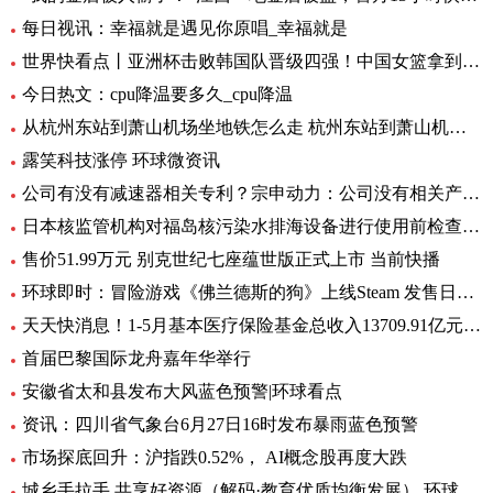
每日视讯：幸福就是遇见你原唱_幸福就是
世界快看点丨亚洲杯击败韩国队晋级四强！中国女篮拿到世界杯及奥运资格赛席位
今日热文：cpu降温要多久_cpu降温
从杭州东站到萧山机场坐地铁怎么走 杭州东站到萧山机场有地铁 环球要闻
露笑科技涨停 环球微资讯
公司有没有减速器相关专利？宗申动力：公司没有相关产品以及专利
日本核监管机构对福岛核污染水排海设备进行使用前检查_速递
售价51.99万元 别克世纪七座蕴世版正式上市 当前快播
环球即时：冒险游戏《佛兰德斯的狗》上线Steam 发售日期待定
天天快消息！1-5月基本医疗保险基金总收入13709.91亿元，同比增长8.2%
首届巴黎国际龙舟嘉年华举行
安徽省太和县发布大风蓝色预警|环球看点
资讯：四川省气象台6月27日16时发布暴雨蓝色预警
市场探底回升：沪指跌0.52%， AI概念股再度大跌
城乡手拉手 共享好资源（解码·教育优质均衡发展） 环球通讯