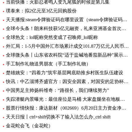
当前快播：火影忍者鸣人变九尾狐的时候是第几集
璞泰来：拟2亿元至3亿元回购股份
天天播报:steam令牌验证码在哪里设置（steam令牌验证码在哪）
全球今头条！朗来科技获5亿元融资，礼来亚洲基金首次投资湖北
全球热文：lol昵称突然变成了召唤师_lol昵称
外汇局：1-5月中国外汇市场累计成交101.87万亿元人民币-讯息
全球微头条丨山东省农科院“适于盐碱地番茄新品种”展示会在利津县农业双创中心举行
手工制作礼物送男朋友（手工制作礼物）
楚雄姚安：“四着力”筑牢基层网底助推乡村医生队伍建设
快讯：中乙淄博齐盛官方：因安全因素，对国安的足协杯不对外开放
中国男足主帅扬科维奇：“路很长，我们继续努力”
失踪潜艇内景曝光：最佳座位是马桶 大家盘腿坐在地板上|世界观焦点
股票行情快报：康达新材（002669）6月20日主力资金净买入354.78万元
天天日报丨ctrl+shift切换不了输入法怎么办_ctrl shift
金花蛇会飞（金花蛇）