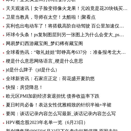
天天观速讯丨女子脸变得像火龙果！元凶竟是花20块钱买的……
卫星当教具，导师在太空！太酷啦！|聚看点
宾利也出电动车了！将搭载高阶自动驾驶 百公里加速仅需1.5秒 全球要闻
环球今头条！ps复制图层到另一张图上为什么会变大_ps复制图层到另一张图
网易梦幻西游藏宝阁_梦幻稀有藏宝阁
全球看热讯：“敬礼娃娃”郎铮高考637分 ：准备报考北大，未来做公务员为人民服务
梗是什么意思网络语言_梗是什么意思
jd是什么牌子（jd是什么）
全球新资讯：石家庄正定：荷花盛开夏韵悠
快报：房贷降息！
欧元区PMI加剧经济衰退担忧 债券收益率下跌
夏日时尚必备！表达女性优雅精致的针织半袖+半裙
要闻：谈话记录内容怎么写最新_谈话记录内容怎么写
HPV概念股2023年名单一览（6月23日）