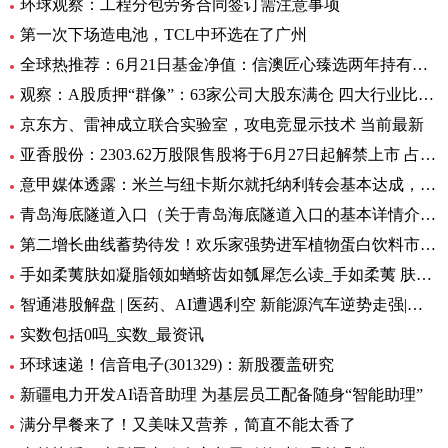
环球观察：工程分包劳务合同签订需注意事项
第一次下场造电池，TCL中环选在了广州
全球热推荐：6月21日基金净值：信澳匠心臻选两年持有期混合最新净值1.1771，跌4.47%
观察：A股质押“群像”：63家公司大股东满仓 四大行业比例大降
京东方、雷神成立联合实验室，攻电竞显示技术 当前最新
亚香股份：2303.62万股限售股将于6月27日起解禁上市 占公司总股本的28.51%
意甲媒体透露：米兰与纽卡斯尔就托纳利转会基本达成，球员已答应 环球新资讯
青岛海底隧道入口（关于青岛海底隧道入口的基本详情介绍）
第二增长曲线蓄势待发！欢乐家强势进军植物蛋白饮料市场 今日热讯
手如柔荑肤如凝脂领如蝤蛴齿如瓠犀怎么读_手如柔荑 肤如凝脂 领如蝤蛴 齿如瓠犀 螓首蛾眉 巧笑倩兮 美
智通港股解盘 | 医药、AI遭遇利空 新能源汽车逆势走强|环球播资讯
实数包括0吗_实数_最资讯
环球速递！信音电子(301329)：新股覆盖研究
新疆电力开发AI语音助理 为基层员工配备随身“智能助理”
满分早餐来了！又美味又营养，简直不能太香了