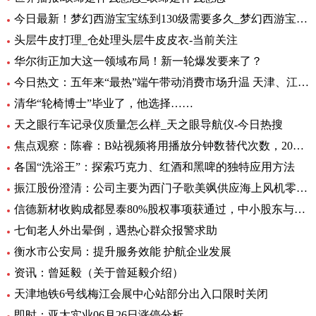
今日最新！梦幻西游宝宝练到130级需要多久_梦幻西游宝宝练级地点
头层牛皮打理_仓处理头层牛皮皮衣-当前关注
华尔街正加大这一领域布局！新一轮爆发要来了？
今日热文：五年来“最热”端午带动消费市场升温 天津、江苏、重庆等5省销售额超过2019年
清华“轮椅博士”毕业了，他选择……
天之眼行车记录仪质量怎么样_天之眼导航仪-今日热搜
焦点观察：陈睿：B站视频将用播放分钟数替代次数，2022 年 UP 主总收入同比增加 28%
各国“洗浴王”：探索巧克力、红酒和黑啤的独特应用方法
振江股份澄清：公司主要为西门子歌美飒供应海上风机零部件-环球精选
信德新材收购成都昱泰80%股权事项获通过，中小股东与大股东存分歧
七旬老人外出晕倒，遇热心群众报警求助
衡水市公安局：提升服务效能 护航企业发展
资讯：曾延毅（关于曾延毅介绍）
天津地铁6号线梅江会展中心站部分出入口限时关闭
即时：亚太实业06月26日涨停分析