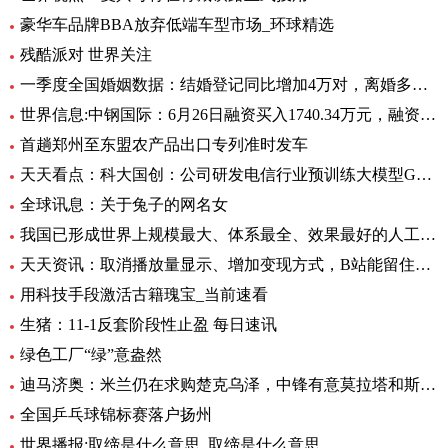
豪华车品牌BBA放弃低端车型市场_环球精选
残酷派对 世界关注
一季度全国婚姻数据：结婚登记同比增加4万对，离婚多了12万对
世界信息:中钢国际：6月26日融资买入1740.34万元，融资融券余额2.76亿元
首趟郑州至东盟农产品出口专列准时发车
天天看点：科大国创：公司研发电信行业预训练大模型GC-TeleGPT 现已在电信智能客服等领域实现落地应用
全球讯息：关于兔子的网名女
我国已形成世界上规模最大、体系最全、效果最好的人工影响天气作业力量
天天资讯：取消播放量显示、增加变现方式，B站能留住UP主吗？
用科技手段激活古籍瑰宝_当前速看
生猪：11-1反套阶段性止盈 每日速讯
绿色工厂“绿”意盎然
迪马济奥：米兰仍在求购楚克乌泽，中锋有意莫拉塔和斯卡马卡-全球新资讯
全国乒乓球锦标赛落户扬州
世界播报:取缔是什么意思_取缔是什么意思