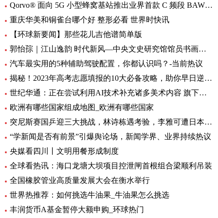
Qorvo® 面向 5G 小型蜂窝基站推出业界首款 C 频段 BAW 带通滤波器和开关/LNA 模块
重庆华美和铜雀台哪个好 整形必看 世界时快讯
【环球新要闻】那些花儿吉他谱简单版
郭怡孮｜江山逸韵 时代新风—中央文史研究馆馆员书画作品展
汽车最实用的5种辅助驾驶配置，你都认识吗？-当前热议
揭秘！2023年高考志愿填报的10大必备攻略，助你早日逆袭上岸！
世纪华通：正在尝试利用AI技术补充诸多美术内容 旗下盛趣游戏不少产品都已开始小规模使用-热门看点
欧洲有哪些国家组成地图_欧洲有哪些国家
突尼斯赛国乒迎三大挑战，林诗栋遇考验，李雅可遭日本选手围堵
“学新闻是否有前景”引爆舆论场，新闻学界、业界持续热议
央媒看四川丨文明用餐形成制度
全球看热讯：海口龙塘大坝项目控泄闸首根组合梁顺利吊装
全国橡胶管业高质量发展大会在衡水举行
世界热推荐：如何挑选牛油果_牛油果怎么挑选
丰润货币A基金暂停大额申购_环球热门