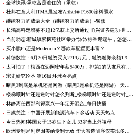
全球快讯:承乾宫是谁住的（承乾）
杜邦在意大利ITMA展发布Artistri® P1600涂料墨水
继续努力的成语大全（继续努力的成语）-聚焦
长鸿高科定增募不超12亿获上交所通过 甬兴证券建功-世界动态
当前动态:新城镇紫枫苑社区举办“浓浓棕香迎端午，悠悠深情铭党恩”端午节活动
买小鹏P5还是Modern in？哪款车配置更丰富？
科德数控：6月20日融资买入2719万元，融资融券余额1.95亿元_天天资讯
太可怕了！梅西在迈阿密年薪5400万，排第2的队友只有他零头
宋史研究论丛 第16辑|环球今亮点
暗黑3到底是单机还是网游（暗黑3是单机还是网游） 天天速讯
楼梯顺时针还是逆时针怎么判断_楼梯顺时针还是逆时针_头条
林静离任西部利得聚兴一年定开混合_每日快播
日媒关注：中国开展新能源汽车下乡活动 天天热点
今日热闻!英国女子15岁生下女儿 33岁当上外祖母
欧洲专利局判定因美纳专利无效 华大智造测序仪实现多国销售 环球动态