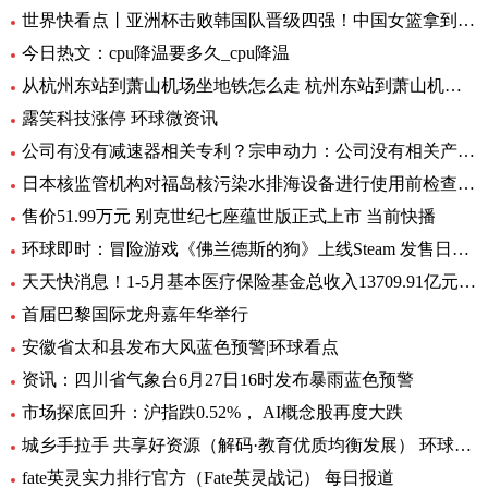
世界快看点丨亚洲杯击败韩国队晋级四强！中国女篮拿到世界杯及奥运资格赛席位
今日热文：cpu降温要多久_cpu降温
从杭州东站到萧山机场坐地铁怎么走 杭州东站到萧山机场有地铁 环球要闻
露笑科技涨停 环球微资讯
公司有没有减速器相关专利？宗申动力：公司没有相关产品以及专利
日本核监管机构对福岛核污染水排海设备进行使用前检查_速递
售价51.99万元 别克世纪七座蕴世版正式上市 当前快播
环球即时：冒险游戏《佛兰德斯的狗》上线Steam 发售日期待定
天天快消息！1-5月基本医疗保险基金总收入13709.91亿元，同比增长8.2%
首届巴黎国际龙舟嘉年华举行
安徽省太和县发布大风蓝色预警|环球看点
资讯：四川省气象台6月27日16时发布暴雨蓝色预警
市场探底回升：沪指跌0.52%， AI概念股再度大跌
城乡手拉手 共享好资源（解码·教育优质均衡发展） 环球通讯
fate英灵实力排行官方（Fate英灵战记） 每日报道