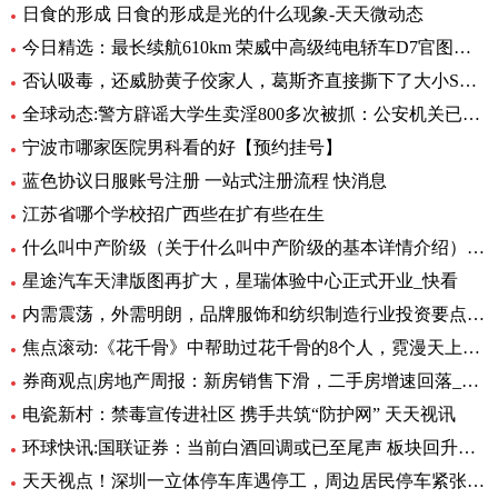
日食的形成 日食的形成是光的什么现象-天天微动态
今日精选：最长续航610km 荣威中高级纯电轿车D7官图发布
否认吸毒，还威胁黄子佼家人，葛斯齐直接撕下了大小S的虚假面具_世界新动态
全球动态:警方辟谣大学生卖淫800多次被抓：公安机关已立案调查
宁波市哪家医院男科看的好【预约挂号】
蓝色协议日服账号注册 一站式注册流程 快消息
江苏省哪个学校招广西些在扩有些在生
什么叫中产阶级（关于什么叫中产阶级的基本详情介绍） 天天观天下
星途汽车天津版图再扩大，星瑞体验中心正式开业_快看
内需震荡，外需明朗，品牌服饰和纺织制造行业投资要点汇总
焦点滚动:《花千骨》中帮助过花千骨的8个人，霓漫天上榜，第1为千骨而死
券商观点|房地产周报：新房销售下滑，二手房增速回落_当前播报
电瓷新村：禁毒宣传进社区 携手共筑“防护网” 天天视讯
环球快讯:国联证券：当前白酒回调或已至尾声 板块回升在即
天天视点！深圳一立体停车库遇停工，周边居民停车紧张，街道办回应