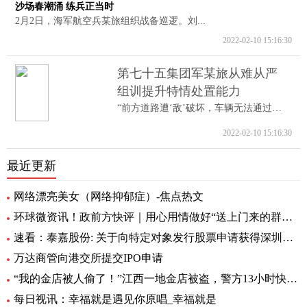
沙场春潮涌 练兵正当时
2月2日，海军航空兵某旅组织战备巡逻。刘...
2022-02-10 15:16:30
第七十五集团军某旅从难从严
组训提升特情处置能力
“前方道路遭‘敌’破坏，车辆无法通过。...
2022-02-10 15:16:30
最近更新
网络漂亮美女（网络抑郁症）-焦点热文
环球微资讯！政前方快评｜用心用情做好“送上门来的群众工作”
速看：泰嘉股份: 关于向特定对象发行股票申请获得深圳证券交易所上市审核中心审核通过的公告
万达商管向港交所提交IPO申请
“我的金店被人偷了！”江西一地金店被盗，警方13小时快速侦破 每日看点
每日视讯：幸福就是遇见你原唱_幸福就是