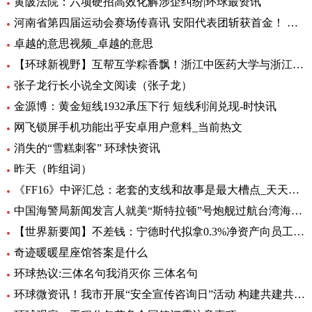
黄陂法院：六项硬招高效化解涉企纠纷|环球最资讯
河南省第四届运动会赛场传喜讯 安阳代表团斩获首金！ 环球新要闻
卓越的意思视频_卓越的意思
【环球新视野】互帮互学粽香飘！浙江中医药大学与浙江商职院国际学生共度端午
张子龙行长小说全文阅读（张子龙）
金源博：黄金短线1932承压下行 短线利润兑现-时快讯
网飞锁屏手机功能出乎安卓用户意料_当前热文
消失的“雪糕刺客” 环球快资讯
昨天（昨组词）
《FF16》中评汇总：老套的支线和故事是最大槽点_天天头条
中国海警局新闻发言人就美“斯特拉顿”号炮舰过航台湾海峡发表谈话|每日动态
【世界新要闻】不差钱：宁德时代拟拿0.3%净资产向员工提供无息借款，支持购自住商品房
奇迹暖暖星座馆答案是什么
环球热议:三体名句我消灭你 三体名句
环球微资讯！我市开展“安全宣传咨询日”活动 构建共建共治共享安全生产格局