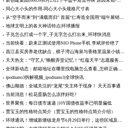
新创建集团(00659)6月23日下午盘中短暂停牌 原因未知-环球热闻
同心大小头的作用-同心大小头规格尺寸表
从“空手而来”到“满载而归” 首届“仁寿造全国用”端午展销会开幕_全球观天下
地球文明上的各大神话特点|环球播报
子兑怎么打成一个字_子兑字怎么打出来_环球快消息
当前快看：蔚来正测试使用NIO Phone手机 李斌评价绝了
昌江县买房养老优缺点，棋子湾山海泉与香格里温泉小镇养老生活成本对比！-全球今亮点
天天热文：“守艺人”唤醒弄堂记忆！“红蕴天平”志愿服务营造项目启动
全球新动态：邮箱地址在哪里找电脑怎么查看_怎样正确填写邮箱地址
ipodnano3拆解视频_ipodnano3|全球快讯
佛山顺德：全城关注的“龙尾”失主终于现身！ 天天百事通
当前消息！松花蛋肠怎么凉拌好吃?
世界聚焦：每日债市速递 |10Y国债收益率已明显偏低
贾宝玉的性格特点简介（贾宝玉的性格特点简介介绍）
环球通讯！增城新塘镇龙舟节6月29日举行，这些区域及路段将有交通管制