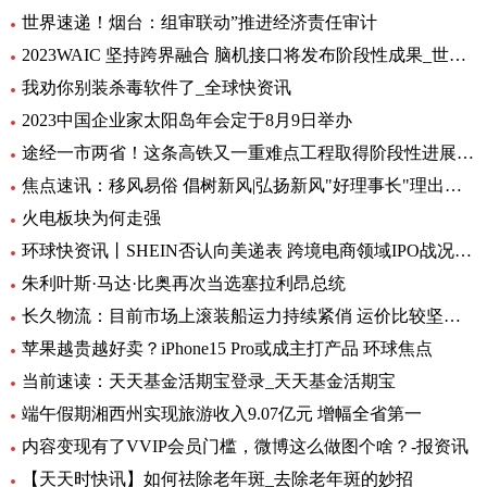
世界速递！烟台：组审联动”推进经济责任审计
2023WAIC 坚持跨界融合 脑机接口将发布阶段性成果_世界热讯
我劝你别装杀毒软件了_全球快资讯
2023中国企业家太阳岛年会定于8月9日举办
途经一市两省！这条高铁又一重难点工程取得阶段性进展_前沿热点
焦点速讯：移风易俗 倡树新风|弘扬新风"好理事长"理出乡村新风尚
火电板块为何走强
环球快资讯丨SHEIN否认向美递表 跨境电商领域IPO战况如何？
朱利叶斯·马达·比奥再次当选塞拉利昂总统
长久物流：目前市场上滚装船运力持续紧俏 运价比较坚挺-当前速看
苹果越贵越好卖？iPhone15 Pro或成主打产品 环球焦点
当前速读：天天基金活期宝登录_天天基金活期宝
端午假期湘西州实现旅游收入9.07亿元 增幅全省第一
内容变现有了VVIP会员门槛，微博这么做图个啥？-报资讯
【天天时快讯】如何祛除老年斑_去除老年斑的妙招