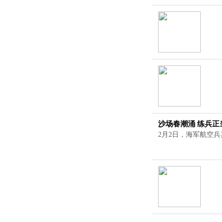
沙场春潮涌 练兵正
2月2日，海军航空兵