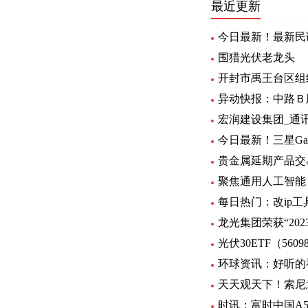
最近更新
今日最新！最新民
围猎光伏老龙头
开封市禹王台区组
异动快报：中路Ｂ股 
宏润建设集团_通
今日最新！三星Gal
贵金属延期产品交
聚焦通用人工智能
每日热门：改ip工
龙光集团荣获“20
光伏30ETF（5
环球资讯：好听的
天天观天下！索尼
时讯：富时中国A5