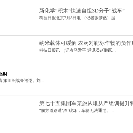
新化学“积木”快速自组3D分子“战车”
科技日报北京2月8日电 （记者张梦然）据...
纳米载体可缓解 农药对靶标作物的负作
科技日报讯 （记者马爱平 通讯员赵鹏跃...
当时
某旅组织战备巡逻。刘...
第七十五集团军某旅从难从严组训提升
“前方道路遭‘敌’破坏，车辆无法通过。...