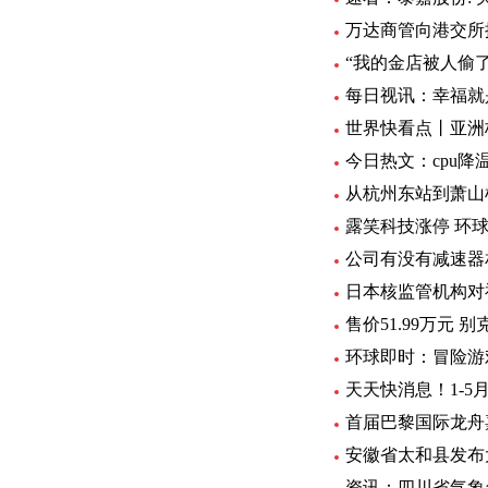
万达商管向港交所提
“我的金店被人偷
每日视讯：幸福就
世界快看点丨亚洲
今日热文：cpu降温
从杭州东站到萧山
露笑科技涨停 环
公司有没有减速器
日本核监管机构对
售价51.99万元
环球即时：冒险游戏
天天快消息！1-5月
首届巴黎国际龙舟
安徽省太和县发布
资讯：四川省气象台