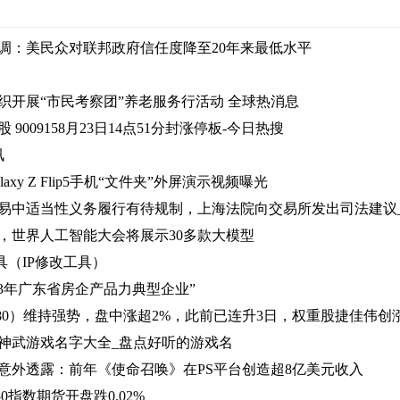
调：美民众对联邦政府信任度降至20年来最低水平
织开展“市民考察团”养老服务行活动 全球热消息
9009158月23日14点51分封涨停板-今日热搜
讯
axy Z Flip5手机“文件夹”外屏演示视频曝光
易中适当性义务履行有待规制，上海法院向交易所发出司法建议
，世界人工智能大会将展示30多款大模型
具（IP修改工具）
23年广东省房企产品力典型企业”
60980）维持强势，盘中涨超2%，此前已连升3日，权重股捷佳伟创
神武游戏名字大全_盘点好听的游戏名
意外透露：前年《使命召唤》在PS平台创造超8亿美元收入
0指数期货开盘跌0.02%