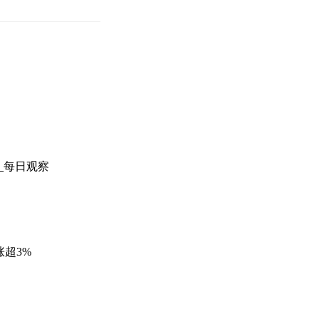
_每日观察
涨超3%