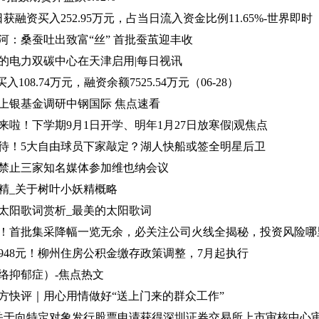
获融资买入252.95万元，占当日流入资金比例11.65%-世界即时
河：桑蚕吐出致富“丝” 首批蚕茧迎丰收
的电力双碳中心在天津启用|每日视讯
108.74万元，融资余额7525.54万元（06-28）
上银基金调研中钢国际 焦点速看
啦！下学期9月1日开学、明年1月27日放寒假|观焦点
待！5大自由球员下家敲定？湖人快船或签全明星后卫
禁止三家知名媒体参加维也纳会议
精_关于树叶小妖精概略
太阳歌词赏析_最美的太阳歌词
！首批集采降幅一览无余，必关注公司火线全揭秘，投资风险哪
948元！柳州住房公积金缴存政策调整，7月起执行
络抑郁症）-焦点热文
方快评｜用心用情做好“送上门来的群众工作”
 关于向特定对象发行股票申请获得深圳证券交易所上市审核中心