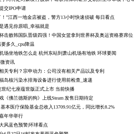
交IPO申请
了！”江西一地金店被盗，警方13小时快速侦破 每日看点
是遇见你原唱_幸福就是
杯击败韩国队晋级四强！中国女篮拿到世界杯及奥运资格赛席位
要多久_cpu降温
机场坐地铁怎么走 杭州东站到萧山机场有地铁 环球要闻
球微资讯
相关专利？宗申动力：公司没有相关产品以及专利
福岛核污染水排海设备进行使用前检查_速递
 别克世纪七座蕴世版正式上市 当前快播
《佛兰德斯的狗》上线Steam 发售日期待定
基本医疗保险基金总收入13709.91亿元，同比增长8.2%
嘉年华举行
大风蓝色预警|环球看点
6月27日16时发布暴雨蓝色预警