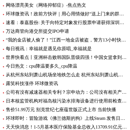
网络漂亮美女（网络抑郁症）-焦点热文
环球微资讯！政前方快评｜用心用情做好“送上门来的群众工作”
速看：泰嘉股份: 关于向特定对象发行股票申请获得深圳证券交易所上市审核中心审核通过的公告
万达商管向港交所提交IPO申请
“我的金店被人偷了！”江西一地金店被盗，警方13小时快速侦破 每日看点
每日视讯：幸福就是遇见你原唱_幸福就是
世界快看点丨亚洲杯击败韩国队晋级四强！中国女篮拿到世界杯及奥运资格赛席位
今日热文：cpu降温要多久_cpu降温
从杭州东站到萧山机场坐地铁怎么走 杭州东站到萧山机场有地铁 环球要闻
露笑科技涨停 环球微资讯
公司有没有减速器相关专利？宗申动力：公司没有相关产品以及专利
日本核监管机构对福岛核污染水排海设备进行使用前检查_速递
售价51.99万元 别克世纪七座蕴世版正式上市 当前快播
环球即时：冒险游戏《佛兰德斯的狗》上线Steam 发售日期待定
天天快消息！1-5月基本医疗保险基金总收入13709.91亿元，同比增长8.2%