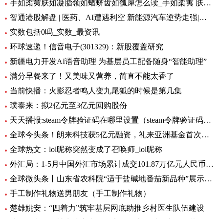
手如柔荑肤如凝脂领如蝤蛴齿如瓠犀怎么读_手如柔荑 肤如凝脂 领如蝤蛴 齿如瓠犀 螓首蛾眉 巧笑倩兮 美
智通港股解盘 | 医药、AI遭遇利空 新能源汽车逆势走强|环球播资讯
实数包括0吗_实数_最资讯
环球速递！信音电子(301329)：新股覆盖研究
新疆电力开发AI语音助理 为基层员工配备随身“智能助理”
满分早餐来了！又美味又营养，简直不能太香了
当前快播：火影忍者鸣人变九尾狐的时候是第几集
璞泰来：拟2亿元至3亿元回购股份
天天播报:steam令牌验证码在哪里设置（steam令牌验证码在哪）
全球今头条！朗来科技获5亿元融资，礼来亚洲基金首次投资湖北
全球热文：lol昵称突然变成了召唤师_lol昵称
外汇局：1-5月中国外汇市场累计成交101.87万亿元人民币-讯息
全球微头条丨山东省农科院“适于盐碱地番茄新品种”展示会在利津县农业双创中心举行
手工制作礼物送男朋友（手工制作礼物）
楚雄姚安：“四着力”筑牢基层网底助推乡村医生队伍建设