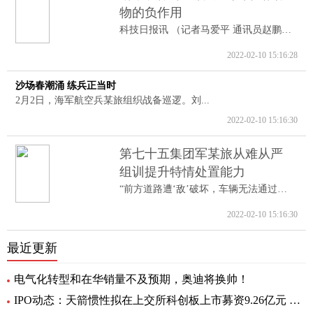
物的负作用
科技日报讯 （记者马爱平 通讯员赵鹏跃...
2022-02-10 15:16:28
沙场春潮涌 练兵正当时
2月2日，海军航空兵某旅组织战备巡逻。刘...
2022-02-10 15:16:30
第七十五集团军某旅从难从严
组训提升特情处置能力
“前方道路遭‘敌’破坏，车辆无法通过。...
2022-02-10 15:16:30
最近更新
电气化转型和在华销量不及预期，奥迪将换帅！
IPO动态：天箭惯性拟在上交所科创板上市募资9.26亿元 全球新动态