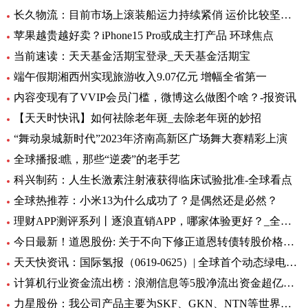
长久物流：目前市场上滚装船运力持续紧俏 运价比较坚挺-当前速看
苹果越贵越好卖？iPhone15 Pro或成主打产品 环球焦点
当前速读：天天基金活期宝登录_天天基金活期宝
端午假期湘西州实现旅游收入9.07亿元 增幅全省第一
内容变现有了VVIP会员门槛，微博这么做图个啥？-报资讯
【天天时快讯】如何祛除老年斑_去除老年斑的妙招
“舞动泉城新时代”2023年济南高新区广场舞大赛精彩上演
全球播报:瞧，那些“逆袭”的老手艺
科兴制药：人生长激素注射液获得临床试验批准-全球看点
全球热推荐：小米13为什么成功了？是偶然还是必然？
理财APP测评系列丨逐浪直销APP，哪家体验更好？_全球今亮点
今日最新！道恩股份: 关于不向下修正道恩转债转股价格的公告
天天快资讯：国际氢报（0619-0625）| 全球首个动态绿电制氨工厂初具规模；MTU开发液氢航空燃料电池技术；道达尔致力于绿氢炼油……
计算机行业资金流出榜：浪潮信息等5股净流出资金超亿元_世界热文
力星股份：我公司产品主要为SKF、GKN、NTN等世界著名的轴承公司配套 全球热点评