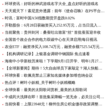
环球资讯：好听的神武游戏名字大全_盘点好听的游戏名
天天观天下！索尼意外透露：前年《使命召唤》在PS平台创造超8亿美元收入
时讯：富时中国A50指数期货开盘跌0.02%
开勒股份：6月28日获融资买入252.95万元，占当日流入资金比例11.65%-世界即时
当前聚焦：贵州剑河：桑蚕吐出致富“丝” 首批蚕茧迎丰收
全国首个政企合作的电力双碳中心在天津启用|每日视讯
农业ETF：融资净买入108.74万元，融资余额7525.54万元（06-28）
【机构调研记录】上银基金调研中钢国际 焦点速看
海南中小学新校历来啦！下学期9月1日开学、明年1月27日放寒假|观焦点
【全球新要闻】期待！5大自由球员下家敲定？湖人快船或签全明星后卫
环球快看：欧佩克禁止三家知名媒体参加维也纳会议
热点评！树叶小妖精_关于树叶小妖精概略
全球快看：最美的太阳歌词赏析_最美的太阳歌词
中成药大洗牌在即！首批集采降幅一览无余，必关注公司火线全揭秘，投资风险哪里藏？
当前快看：上限23948元！柳州住房公积金缴存政策调整，7月起执行