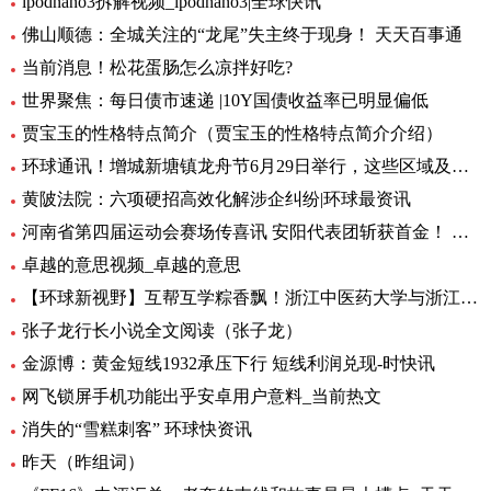
ipodnano3拆解视频_ipodnano3|全球快讯
佛山顺德：全城关注的“龙尾”失主终于现身！ 天天百事通
当前消息！松花蛋肠怎么凉拌好吃?
世界聚焦：每日债市速递 |10Y国债收益率已明显偏低
贾宝玉的性格特点简介（贾宝玉的性格特点简介介绍）
环球通讯！增城新塘镇龙舟节6月29日举行，这些区域及路段将有交通管制
黄陂法院：六项硬招高效化解涉企纠纷|环球最资讯
河南省第四届运动会赛场传喜讯 安阳代表团斩获首金！ 环球新要闻
卓越的意思视频_卓越的意思
【环球新视野】互帮互学粽香飘！浙江中医药大学与浙江商职院国际学生共度端午
张子龙行长小说全文阅读（张子龙）
金源博：黄金短线1932承压下行 短线利润兑现-时快讯
网飞锁屏手机功能出乎安卓用户意料_当前热文
消失的“雪糕刺客” 环球快资讯
昨天（昨组词）