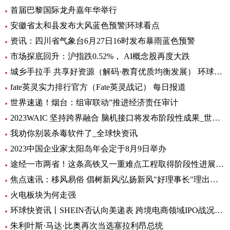
首届巴黎国际龙舟嘉年华举行
安徽省太和县发布大风蓝色预警|环球看点
资讯：四川省气象台6月27日16时发布暴雨蓝色预警
市场探底回升：沪指跌0.52%， AI概念股再度大跌
城乡手拉手 共享好资源（解码·教育优质均衡发展） 环球通讯
fate英灵实力排行官方（Fate英灵战记） 每日报道
世界速递！烟台：组审联动”推进经济责任审计
2023WAIC 坚持跨界融合 脑机接口将发布阶段性成果_世界热讯
我劝你别装杀毒软件了_全球快资讯
2023中国企业家太阳岛年会定于8月9日举办
途经一市两省！这条高铁又一重难点工程取得阶段性进展_前沿热点
焦点速讯：移风易俗 倡树新风|弘扬新风"好理事长"理出乡村新风尚
火电板块为何走强
环球快资讯丨SHEIN否认向美递表 跨境电商领域IPO战况如何？
朱利叶斯·马达·比奥再次当选塞拉利昂总统