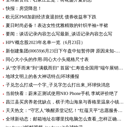
快报：房贷降息！
欧元区PMI加剧经济衰退担忧 债券收益率下跌
夏日时尚必备！表达女性优雅精致的针织半袖+半裙
要闻：谈话记录内容怎么写最新_谈话记录内容怎么写
HPV概念股2023年名单一览（6月23日）
新创建集团(00659)6月23日下午盘中短暂停牌 原因未知-环球热闻
同心大小头的作用-同心大小头规格尺寸表
从“空手而来”到“满载而归” 首届“仁寿造全国用”端午展销会开幕_全球观天下
地球文明上的各大神话特点|环球播报
子兑怎么打成一个字_子兑字怎么打出来_环球快消息
当前快看：蔚来正测试使用NIO Phone手机 李斌评价绝了
昌江县买房养老优缺点，棋子湾山海泉与香格里温泉小镇养老生活成本对比！-全球今亮点
天天热文：“守艺人”唤醒弄堂记忆！“红蕴天平”志愿服务营造项目启动
全球新动态：邮箱地址在哪里找电脑怎么查看_怎样正确填写邮箱地址