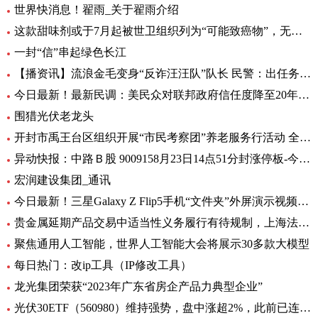
世界快消息！翟雨_关于翟雨介绍
这款甜味剂或于7月起被世卫组织列为“可能致癌物”，无糖可乐、口香糖中普遍有它|全球热头条
一封“信”串起绿色长江
【播资讯】流浪金毛变身“反诈汪汪队”队长 民警：出任务都要抢“档期 ”
今日最新！最新民调：美民众对联邦政府信任度降至20年来最低水平
围猎光伏老龙头
开封市禹王台区组织开展“市民考察团”养老服务行活动 全球热消息
异动快报：中路Ｂ股 9009158月23日14点51分封涨停板-今日热搜
宏润建设集团_通讯
今日最新！三星Galaxy Z Flip5手机“文件夹”外屏演示视频曝光
贵金属延期产品交易中适当性义务履行有待规制，上海法院向交易所发出司法建议_每日观察
聚焦通用人工智能，世界人工智能大会将展示30多款大模型
每日热门：改ip工具（IP修改工具）
龙光集团荣获“2023年广东省房企产品力典型企业”
光伏30ETF（560980）维持强势，盘中涨超2%，此前已连升3日，权重股捷佳伟创涨超3%