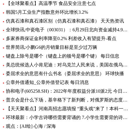
【全球聚看点】高温季节 食品安全注意七点
韩国5月工业生产指数意外环比增长3.2%
仿真石漆和真石漆区别（仿真石漆和真石漆） 天天热资讯
全球快讯:中瓷电子（003031）：6月29日北向资金减持4.95万股
多家券商保证金利率降至0.2% 利差收入有望提升-看点
世界简讯:小鹏G6的月销量目标是至少过万辆
键盘上除号是哪个（键盘上的顿号是哪个键） 每日信息
美总统候选人小肯尼迪：对乌克兰人民来说，美国在俄乌中扮演的角色很糟糕
委屈求全的意思有什么书名（委屈求全的意思） 环球快播
公章外借通知_公章外借登记表 每日消息
协和电子(605258.SH)：2022年年度权益分派10派2元 今日热议
普京会是什么下场，基辛格下了新判断，对俄罗斯的态度完全变了！|全球时快讯
【天天聚看点】河南高招志愿填报 “重头戏”来了！本科一批、二批志愿30日起填报
环球最新：小学古诗哪些需要背诵的 7.小学生需要背的诗词有多少首
观点：[AI绘] 心海 / 深海