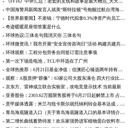
《FF16》中评汇总：老套的支线和故事是最大槽点_天天头条
中国海警局新闻发言人就美“斯特拉顿”号炮舰过航台湾海峡发表谈话|每日动态
【世界新要闻】不差钱：宁德时代拟拿0.3%净资产向员工提供无息借款，支持购自住商品房
奇迹暖暖星座馆答案是什么
环球热议:三体名句我消灭你 三体名句
环球微资讯！我市开展“安全宣传咨询日”活动 构建共建共治共享安全生产格局
环球观察：工程分包劳务合同签订需注意事项
第一次下场造电池，TCL中环选在了广州
全球热推荐：6月21日基金净值：信澳匠心臻选两年持有期混合最新净值1.1771，跌4.47%
观察：A股质押“群像”：63家公司大股东满仓 四大行业比例大降
京东方、雷神成立联合实验室，攻电竞显示技术 当前最新
亚香股份：2303.62万股限售股将于6月27日起解禁上市 占公司总股本的28.51%
意甲媒体透露：米兰与纽卡斯尔就托纳利转会基本达成，球员已答应 环球新资讯
青岛海底隧道入口（关于青岛海底隧道入口的基本详情介绍）
第二增长曲线蓄势待发！欢乐家强势进军植物蛋白饮料市场 今日热讯