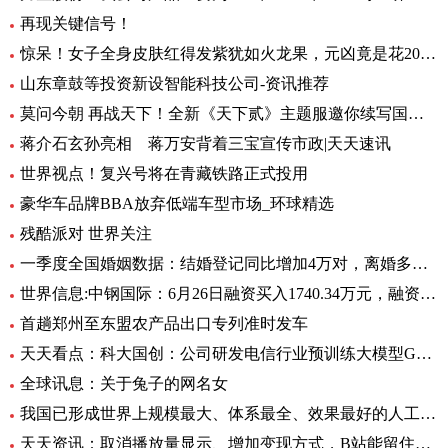
再现关键信号！
惊呆！女子全身皮肤红得发紫犹如火龙果，元凶竟是花20块钱买的……_每日观点
山东章鼓等投资新设智能科技公司-资讯推荐
莫问今朝 再战天下！全新《天下贰》主题服邀你续写国韵风华！_当前播报
蒋介石玄孙亮相 蒋万安背着三宝宣传市政|天天速讯
世界视点！复兴号将在青藏铁路正式投用
豪华车品牌BBA放弃低端车型市场_环球精选
残酷派对 世界关注
一季度全国婚姻数据：结婚登记同比增加4万对，离婚多了12万对
世界信息:中钢国际：6月26日融资买入1740.34万元，融资融券余额2.76亿元
首趟郑州至东盟农产品出口专列准时发车
天天看点：科大国创：公司研发电信行业预训练大模型GC-TeleGPT 现已在电信智能客服等领域实现落地应用
全球讯息：关于兔子的网名女
我国已形成世界上规模最大、体系最全、效果最好的人工影响天气作业力量
天天资讯：取消播放量显示、增加变现方式，B站能留住UP主吗？