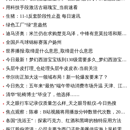
用科技手段激活古籍瑰宝_当前速看
生猪：11-1反套阶段性止盈 每日速讯
绿色工厂“绿”意盎然
迪马济奥：米兰仍在求购楚克乌泽，中锋有意莫拉塔和斯卡马卡-全球新资讯
全国乒乓球锦标赛落户扬州
世界播报:取缔是什么意思_取缔是什么意思
今日最新！梦幻西游宝宝练到130级需要多久_梦幻西游宝宝练级地点
头层牛皮打理_仓处理头层牛皮皮衣-当前关注
华尔街正加大这一领域布局！新一轮爆发要来了？
今日热文：五年来“最热”端午带动消费市场升温 天津、江苏、重庆等5省销售额超过2019年
清华“轮椅博士”毕业了，他选择……
天之眼行车记录仪质量怎么样_天之眼导航仪-今日热搜
焦点观察：陈睿：B站视频将用播放分钟数替代次数，2022 年 UP 主总收入同比增加 28%
各国“洗浴王”：探索巧克力、红酒和黑啤的独特应用方法
振江股份澄清：公司主要为西门子歌美飒供应海上风机零部件-环球精选