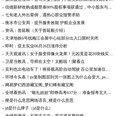
信德新材收购成都昱泰80%股权事项获通过，中小股东与大股东存分歧
七旬老人外出晕倒，遇热心群众报警求助
衡水市公安局：提升服务效能 护航企业发展
资讯：曾延毅（关于曾延毅介绍）
天津地铁6号线梅江会展中心站部分出入口限时关闭
即时：亚太实业06月26日涨停分析
天天观速讯丨女子脸变得像火龙果！元凶竟是花20块钱买的……
卫星当教具，导师在太空！太酷啦！|聚看点
宾利也出电动车了！将搭载高阶自动驾驶 百公里加速仅需1.5秒 全球要闻
环球今头条！ps复制图层到另一张图上为什么会变大_ps复制图层到另一张图
网易梦幻西游藏宝阁_梦幻稀有藏宝阁
全球看热讯：“敬礼娃娃”郎铮高考637分 ：准备报考北大，未来做公务员为人民服务
梗是什么意思网络语言_梗是什么意思
jd是什么牌子（jd是什么）
全球新资讯：石家庄正定：荷花盛开夏韵悠