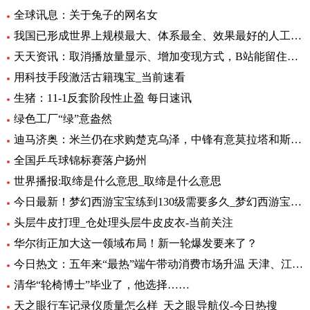
全球讯息：关于兔子的网名女
我国已形成世界上规模最大、体系最全、效果最好的人工影响天气作业力量
天天资讯：取消播放量显示、增加变现方式，B站能留住UP主吗？
用科技手段激活古籍瑰宝_当前速看
生猪：11-1反套阶段性止盈 每日速讯
绿色工厂“绿”意盎然
迪马济奥：米兰仍在求购楚克乌泽，中锋有意莫拉塔和斯卡马卡-全球新资讯
全国乒乓球锦标赛落户扬州
世界播报:取缔是什么意思_取缔是什么意思
今日最新！梦幻西游宝宝练到130级需要多久_梦幻西游宝宝练级地点
头层牛皮打理_仓处理头层牛皮皮衣-当前关注
华尔街正加大这一领域布局！新一轮爆发要来了？
今日热文：五年来“最热”端午带动消费市场升温 天津、江苏、重庆等5省销售额超过2019年
清华“轮椅博士”毕业了，他选择……
天之眼行车记录仪质量怎么样_天之眼导航仪-今日热搜