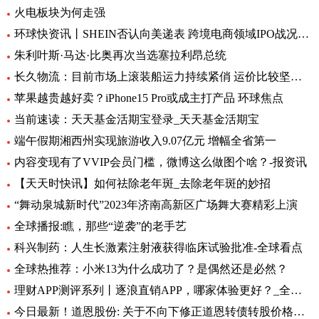
火电板块为何走强
环球快资讯丨SHEIN否认向美递表 跨境电商领域IPO战况如何？
朱利叶斯·马达·比奥再次当选塞拉利昂总统
长久物流：目前市场上滚装船运力持续紧俏 运价比较坚挺-当前速看
苹果越贵越好卖？iPhone15 Pro或成主打产品 环球焦点
当前速读：天天基金活期宝登录_天天基金活期宝
端午假期湘西州实现旅游收入9.07亿元 增幅全省第一
内容变现有了VVIP会员门槛，微博这么做图个啥？-报资讯
【天天时快讯】如何祛除老年斑_去除老年斑的妙招
“舞动泉城新时代”2023年济南高新区广场舞大赛精彩上演
全球播报:瞧，那些“逆袭”的老手艺
科兴制药：人生长激素注射液获得临床试验批准-全球看点
全球热推荐：小米13为什么成功了？是偶然还是必然？
理财APP测评系列丨逐浪直销APP，哪家体验更好？_全球今亮点
今日最新！道恩股份: 关于不向下修正道恩转债转股价格的公告