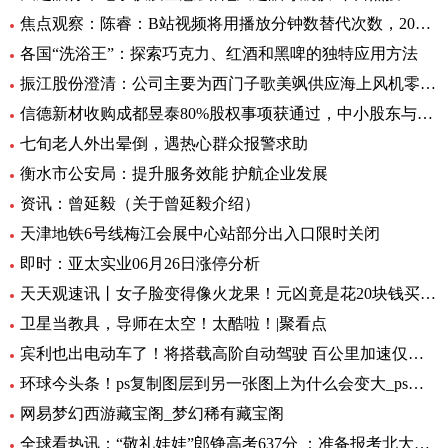
焦点观察：陈睿：B站视频将用播放分钟数替代次数，2022 年 UP 主总收入同比增加 28%
各国“洗浴王”：探索巧克力、红酒和黑啤的独特应用方法
振江股份澄清：公司主要为西门子歌美飒供应海上风机零部件-环球精选
信德新材收购成都昱泰80%股权事项获通过，中小股东与大股东存分歧
七旬老人外出晕倒，遇热心群众报警求助
衡水市公安局：提升服务效能 护航企业发展
资讯：曾延毅（关于曾延毅介绍）
天津地铁6号线梅江会展中心站部分出入口限时关闭
即时：亚太实业06月26日涨停分析
天天观速讯丨女子脸变得像火龙果！元凶竟是花20块钱买的……
卫星当教具，导师在太空！太酷啦！|聚看点
宾利也出电动车了！将搭载高阶自动驾驶 百公里加速仅需1.5秒 全球要闻
环球今头条！ps复制图层到另一张图上为什么会变大_ps复制图层到另一张图
网易梦幻西游藏宝阁_梦幻稀有藏宝阁
全球看热讯：“敬礼娃娃”郎铮高考637分 ：准备报考北大，未来做公务员为人民服务