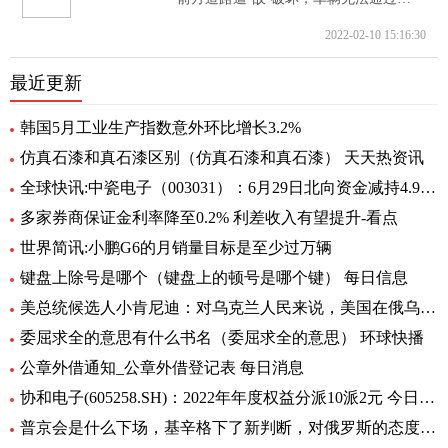
2022-02-10 15:16:30
最近更新
韩国5月工业生产指数意外环比增长3.2%
仿真石漆和真石漆区别（仿真石漆和真石漆） 天天热资讯
全球快讯:中瓷电子（003031）：6月29日北向资金减持4.95万股
多家券商保证金利率降至0.2% 利差收入有望提升-看点
世界简讯:小鹏G6的月销量目标是至少过万辆
键盘上除号是哪个（键盘上的顿号是哪个键） 每日信息
美总统候选人小肯尼迪：对乌克兰人民来说，美国在俄乌中扮演的角色很糟糕
委屈求全的意思有什么书名（委屈求全的意思） 环球快播
公章外借通知_公章外借登记表 每日消息
协和电子(605258.SH)：2022年年度权益分派10派2元 今日热议
普京会是什么下场，基辛格下了新判断，对俄罗斯的态度完全变了！|全球时快讯