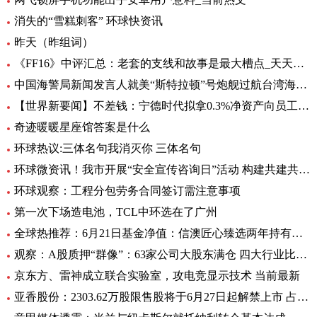
消失的“雪糕刺客” 环球快资讯
昨天（昨组词）
《FF16》中评汇总：老套的支线和故事是最大槽点_天天头条
中国海警局新闻发言人就美“斯特拉顿”号炮舰过航台湾海峡发表谈话|每日动态
【世界新要闻】不差钱：宁德时代拟拿0.3%净资产向员工提供无息借款，支持购自住商品房
奇迹暖暖星座馆答案是什么
环球热议:三体名句我消灭你 三体名句
环球微资讯！我市开展“安全宣传咨询日”活动 构建共建共治共享安全生产格局
环球观察：工程分包劳务合同签订需注意事项
第一次下场造电池，TCL中环选在了广州
全球热推荐：6月21日基金净值：信澳匠心臻选两年持有期混合最新净值1.1771，跌4.47%
观察：A股质押“群像”：63家公司大股东满仓 四大行业比例大降
京东方、雷神成立联合实验室，攻电竞显示技术 当前最新
亚香股份：2303.62万股限售股将于6月27日起解禁上市 占公司总股本的28.51%