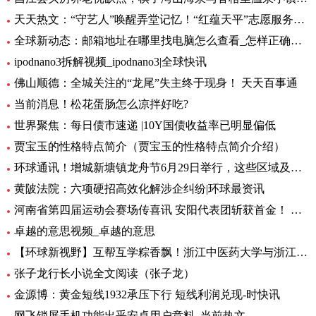
天天热文：“守艺人”唤醒弄堂记忆！“红蕴天平”志愿服务营造项目启动
全球新动态：邮箱地址在哪里找电脑怎么查看_怎样正确填写邮箱地址
ipodnano3拆解视频_ipodnano3|全球快讯
佛山顺德：全城关注的“龙尾”失主终于现身！ 天天百事通
当前消息！松花蛋肠怎么凉拌好吃?
世界聚焦：每日债市速递 |10Y国债收益率已明显偏低
贾宝玉的性格特点简介（贾宝玉的性格特点简介介绍）
环球通讯！增城新塘镇龙舟节6月29日举行，这些区域及路段将有交通管制
黄陂法院：六项硬招高效化解涉企纠纷|环球最资讯
河南省第四届运动会赛场传喜讯 安阳代表团斩获首金！ 环球新要闻
卓越的意思视频_卓越的意思
【环球新视野】互帮互学粽香飘！浙江中医药大学与浙江商职院国际学生共度端午
张子龙行长小说全文阅读（张子龙）
金源博：黄金短线1932承压下行 短线利润兑现-时快讯
网飞锁屏手机功能出乎安卓用户意料_当前热文