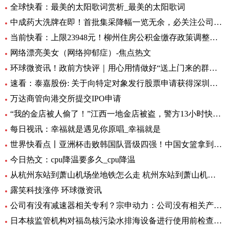
全球快看：最美的太阳歌词赏析_最美的太阳歌词
中成药大洗牌在即！首批集采降幅一览无余，必关注公司火线全揭秘，投资风险哪里藏？
当前快看：上限23948元！柳州住房公积金缴存政策调整，7月起执行
网络漂亮美女（网络抑郁症）-焦点热文
环球微资讯！政前方快评｜用心用情做好“送上门来的群众工作”
速看：泰嘉股份: 关于向特定对象发行股票申请获得深圳证券交易所上市审核中心审核通过的公告
万达商管向港交所提交IPO申请
“我的金店被人偷了！”江西一地金店被盗，警方13小时快速侦破 每日看点
每日视讯：幸福就是遇见你原唱_幸福就是
世界快看点丨亚洲杯击败韩国队晋级四强！中国女篮拿到世界杯及奥运资格赛席位
今日热文：cpu降温要多久_cpu降温
从杭州东站到萧山机场坐地铁怎么走 杭州东站到萧山机场有地铁 环球要闻
露笑科技涨停 环球微资讯
公司有没有减速器相关专利？宗申动力：公司没有相关产品以及专利
日本核监管机构对福岛核污染水排海设备进行使用前检查_速递