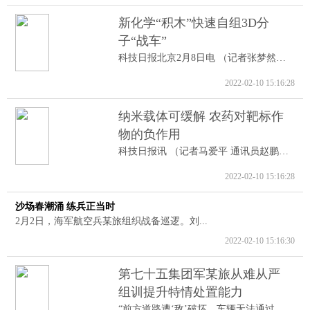
新化学“积木”快速自组3D分
子“战车”
科技日报北京2月8日电 （记者张梦然）据...
2022-02-10 15:16:28
纳米载体可缓解 农药对靶标作
物的负作用
科技日报讯 （记者马爱平 通讯员赵鹏跃...
2022-02-10 15:16:28
沙场春潮涌 练兵正当时
2月2日，海军航空兵某旅组织战备巡逻。刘...
2022-02-10 15:16:30
第七十五集团军某旅从难从严
组训提升特情处置能力
“前方道路遭‘敌’破坏，车辆无法通过。...