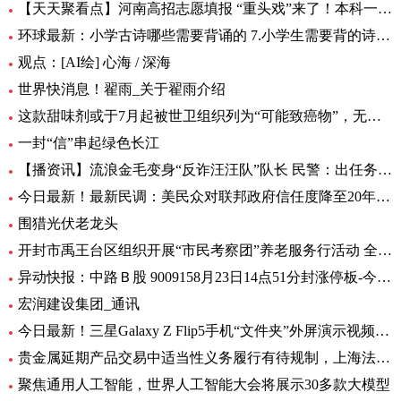
【天天聚看点】河南高招志愿填报 “重头戏”来了！本科一批、二批志愿30日起填报
环球最新：小学古诗哪些需要背诵的 7.小学生需要背的诗词有多少首
观点：[AI绘] 心海 / 深海
世界快消息！翟雨_关于翟雨介绍
这款甜味剂或于7月起被世卫组织列为“可能致癌物”，无糖可乐、口香糖中普遍有它|全球热头条
一封“信”串起绿色长江
【播资讯】流浪金毛变身“反诈汪汪队”队长 民警：出任务都要抢“档期 ”
今日最新！最新民调：美民众对联邦政府信任度降至20年来最低水平
围猎光伏老龙头
开封市禹王台区组织开展“市民考察团”养老服务行活动 全球热消息
异动快报：中路Ｂ股 9009158月23日14点51分封涨停板-今日热搜
宏润建设集团_通讯
今日最新！三星Galaxy Z Flip5手机“文件夹”外屏演示视频曝光
贵金属延期产品交易中适当性义务履行有待规制，上海法院向交易所发出司法建议_每日观察
聚焦通用人工智能，世界人工智能大会将展示30多款大模型