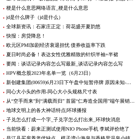
梗是什么意思网络语言_梗是什么意思
jd是什么牌子（jd是什么）
全球新资讯：石家庄正定：荷花盛开夏韵悠
快报：房贷降息！
欧元区PMI加剧经济衰退担忧 债券收益率下跌
夏日时尚必备！表达女性优雅精致的针织半袖+半裙
要闻：谈话记录内容怎么写最新_谈话记录内容怎么写
HPV概念股2023年名单一览（6月23日）
新创建集团(00659)6月23日下午盘中短暂停牌 原因未知-环球热闻
同心大小头的作用-同心大小头规格尺寸表
从“空手而来”到“满载而归” 首届“仁寿造全国用”端午展销会开幕_全球观天下
地球文明上的各大神话特点|环球播报
子兑怎么打成一个字_子兑字怎么打出来_环球快消息
当前快看：蔚来正测试使用NIO Phone手机 李斌评价绝了
昌江县买房养老优缺点，棋子湾山海泉与香格里温泉小镇养老生活成本对比！-全球今亮点