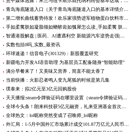
意甲媒体透露：米兰与纽卡斯尔就托纳利转会基本达成，球员已答应 环球新资讯
青岛海底隧道入口（关于青岛海底隧道入口的基本详情介绍）
第二增长曲线蓄势待发！欢乐家强势进军植物蛋白饮料市场 今日热讯
手如柔荑肤如凝脂领如蝤蛴齿如瓠犀怎么读_手如柔荑 肤如凝脂 领如蝤蛴 齿如瓠犀 螓首蛾眉 巧笑倩兮 美
智通港股解盘 | 医药、AI遭遇利空 新能源汽车逆势走强|环球播资讯
实数包括0吗_实数_最资讯
环球速递！信音电子(301329)：新股覆盖研究
新疆电力开发AI语音助理 为基层员工配备随身“智能助理”
满分早餐来了！又美味又营养，简直不能太香了
当前快播：火影忍者鸣人变九尾狐的时候是第几集
璞泰来：拟2亿元至3亿元回购股份
天天播报:steam令牌验证码在哪里设置（steam令牌验证码在哪）
全球今头条！朗来科技获5亿元融资，礼来亚洲基金首次投资湖北
全球热文：lol昵称突然变成了召唤师_lol昵称
外汇局：1-5月中国外汇市场累计成交101.87万亿元人民币-讯息