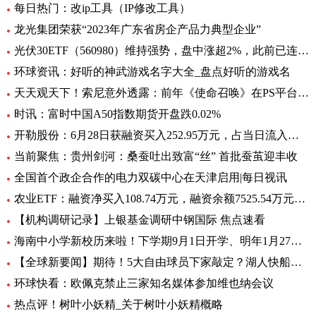
每日热门：改ip工具（IP修改工具）
龙光集团荣获“2023年广东省房企产品力典型企业”
光伏30ETF（560980）维持强势，盘中涨超2%，此前已连升3日，权重股捷佳伟创涨超3%
环球资讯：好听的神武游戏名字大全_盘点好听的游戏名
天天观天下！索尼意外透露：前年《使命召唤》在PS平台创造超8亿美元收入
时讯：富时中国A50指数期货开盘跌0.02%
开勒股份：6月28日获融资买入252.95万元，占当日流入资金比例11.65%-世界即时
当前聚焦：贵州剑河：桑蚕吐出致富“丝” 首批蚕茧迎丰收
全国首个政企合作的电力双碳中心在天津启用|每日视讯
农业ETF：融资净买入108.74万元，融资余额7525.54万元（06-28）
【机构调研记录】上银基金调研中钢国际 焦点速看
海南中小学新校历来啦！下学期9月1日开学、明年1月27日放寒假|观焦点
【全球新要闻】期待！5大自由球员下家敲定？湖人快船或签全明星后卫
环球快看：欧佩克禁止三家知名媒体参加维也纳会议
热点评！树叶小妖精_关于树叶小妖精概略