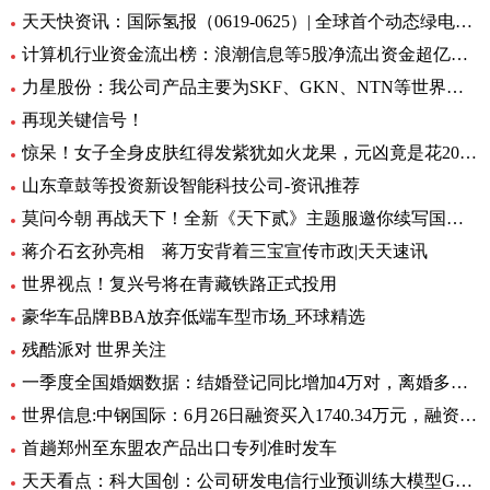
天天快资讯：国际氢报（0619-0625）| 全球首个动态绿电制氨工厂初具规模；MTU开发液氢航空燃料电池技术；道达尔致力于绿氢炼油……
计算机行业资金流出榜：浪潮信息等5股净流出资金超亿元_世界热文
力星股份：我公司产品主要为SKF、GKN、NTN等世界著名的轴承公司配套 全球热点评
再现关键信号！
惊呆！女子全身皮肤红得发紫犹如火龙果，元凶竟是花20块钱买的……_每日观点
山东章鼓等投资新设智能科技公司-资讯推荐
莫问今朝 再战天下！全新《天下贰》主题服邀你续写国韵风华！_当前播报
蒋介石玄孙亮相 蒋万安背着三宝宣传市政|天天速讯
世界视点！复兴号将在青藏铁路正式投用
豪华车品牌BBA放弃低端车型市场_环球精选
残酷派对 世界关注
一季度全国婚姻数据：结婚登记同比增加4万对，离婚多了12万对
世界信息:中钢国际：6月26日融资买入1740.34万元，融资融券余额2.76亿元
首趟郑州至东盟农产品出口专列准时发车
天天看点：科大国创：公司研发电信行业预训练大模型GC-TeleGPT 现已在电信智能客服等领域实现落地应用