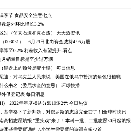
温季节 食品安全注意七点
数意外环比增长3.2%
区别（仿真石漆和真石漆） 天天热资讯
003031）：6月29日北向资金减持4.95万股
降至0.2% 利差收入有望提升-看点
6的月销量目标是至少过万辆
（键盘上的顿号是哪个键） 每日信息
尼迪：对乌克兰人民来说，美国在俄乌中扮演的角色很糟糕
什么书名（委屈求全的意思） 环球快播
章外借登记表 每日消息
.SH)：2022年年度权益分派10派2元 今日热议
，基辛格下了新判断，对俄罗斯的态度完全变了！|全球时快讯
南高招志愿填报 “重头戏”来了！本科一批、二批志愿30日起填报
诗哪些需要背诵的 7.小学生需要背的诗词有多少首