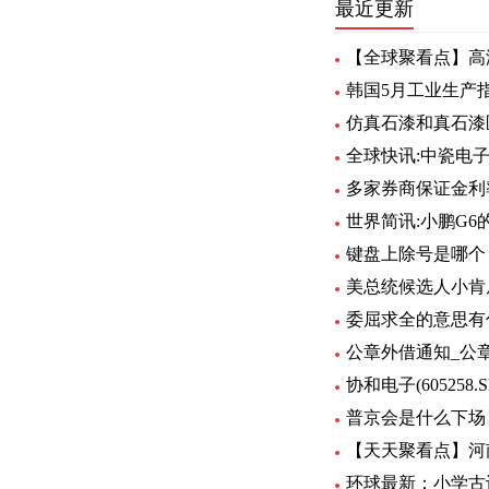
最近更新
【全球聚看点】高
韩国5月工业生产指
仿真石漆和真石漆
全球快讯:中瓷电子（
多家券商保证金利率
世界简讯:小鹏G
键盘上除号是哪个
美总统候选人小肯
委屈求全的意思有
公章外借通知_公
协和电子(605258
普京会是什么下场
【天天聚看点】河
环球最新：小学古