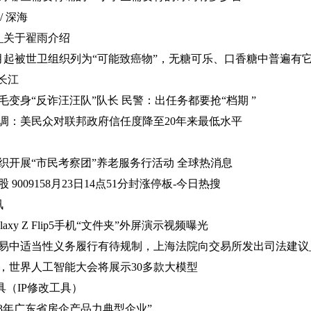
/ 深海
_关于翟雨介绍
月起被世卫组织列为“可能致癌物”，无糖可乐、口香糖中普遍有它
长江
变身“反诈汪汪队”队长 民警：出任务都要抢“档期 ”
调：美民众对联邦政府信任度降至20年来最低水平
织开展“市民考察团”养老服务行活动 全球热消息
9009158月23日14点51分封涨停板-今日热搜
讯
axy Z Flip5手机“文件夹”外屏演示视频曝光
易中适当性义务履行有待规制，上海法院向交易所发出司法建议
，世界人工智能大会将展示30多款大模型
具（IP修改工具）
23年广东省房企产品力典型企业”