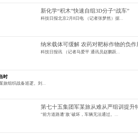
新化学“积木”快速自组3D分子“战车”
科技日报北京2月8日电 （记者张梦然）据...
纳米载体可缓解 农药对靶标作物的负作
科技日报讯 （记者马爱平 通讯员赵鹏跃...
当时
某旅组织战备巡逻。刘...
第七十五集团军某旅从难从严组训提升
“前方道路遭‘敌’破坏，车辆无法通过。...