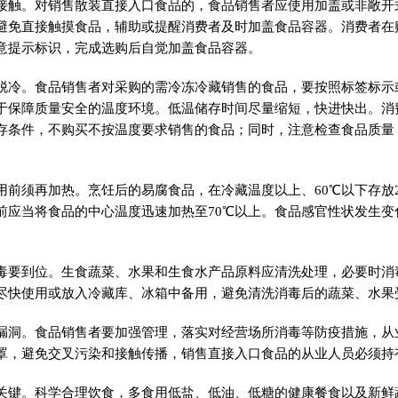
接触。对销售散装直接入口食品的，食品销售者应使用加盖或非敞开
避免直接触摸食品，辅助或提醒消费者及时加盖食品容器。消费者在
意提示标识，完成选购后自觉加盖食品容器。
脱冷。食品销售者对采购的需冷冻冷藏销售的食品，要按照标签标示
于保障质量安全的温度环境。低温储存时间尽量缩短，快进快出。消
存条件，不购买不按温度要求销售的食品；同时，注意检查食品质量
用前须再加热。烹饪后的易腐食品，在冷藏温度以上、60℃以下存放
前应当将食品的中心温度迅速加热至70℃以上。食品感官性状发生变
毒要到位。生食蔬菜、水果和生食水产品原料应清洗处理，必要时消
尽快使用或放入冷藏库、冰箱中备用，避免清洗消毒后的蔬菜、水果
漏洞。食品销售者要加强管理，落实对经营场所消毒等防疫措施，从
罩，避免交叉污染和接触传播，销售直接入口食品的从业人员必须持
关键。科学合理饮食，多食用低盐、低油、低糖的健康餐食以及新鲜