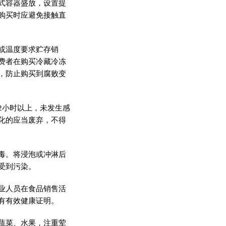
式容器盛放，设置提
购买时应避免接触直
或温度要求贮存销
费者在购买冷藏冷冻
，防止购买到腐败变
2小时以上，未发生感
化的应当废弃，不得
毒。将浸泡或冲淋后
受到污染。
业人员在食品销售活
有有效健康证明。
蔬菜、水果，注重荤