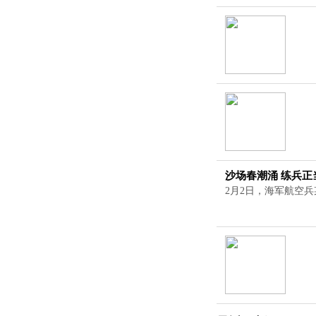
沙场春潮涌 练兵正
2月2日，海军航空兵