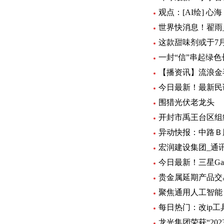
观点：[AI绘] 心海 
世界快消息！翟雨
这款甜味剂或于7
一封“信”串起绿色
【播资讯】流浪金毛
今日最新！最新民
围猎光伏老龙头
开封市禹王台区组
异动快报：中路Ｂ股 
宏润建设集团_通
今日最新！三星Gal
贵金属延期产品交
聚焦通用人工智能
每日热门：改ip工
龙光集团荣获“20