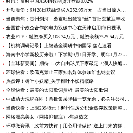
时讯：富时中国A50指数期货开盘跌0.02%
开勒股份：6月28日获融资买入252.95万元，占当日流入资金比例11.65%-世界即时
当前聚焦：贵州剑河：桑蚕吐出致富“丝” 首批蚕茧迎丰收
全国首个政企合作的电力双碳中心在天津启用|每日视讯
农业ETF：融资净买入108.74万元，融资余额7525.54万元（06-28）
【机构调研记录】上银基金调研中钢国际 焦点速看
海南中小学新校历来啦！下学期9月1日开学、明年1月27日放寒假|观焦点
【全球新要闻】期待！5大自由球员下家敲定？湖人快船或签全明星后卫
环球快看：欧佩克禁止三家知名媒体参加维也纳会议
热点评！树叶小妖精_关于树叶小妖精概略
全球快看：最美的太阳歌词赏析_最美的太阳歌词
中成药大洗牌在即！首批集采降幅一览无余，必关注公司火线全揭秘，投资风险哪里藏？
当前快看：上限23948元！柳州住房公积金缴存政策调整，7月起执行
网络漂亮美女（网络抑郁症）-焦点热文
环球微资讯！政前方快评｜用心用情做好“送上门来的群众工作”