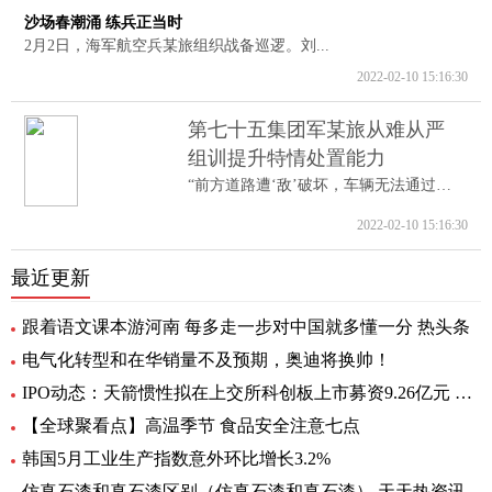
沙场春潮涌 练兵正当时
2月2日，海军航空兵某旅组织战备巡逻。刘...
2022-02-10 15:16:30
第七十五集团军某旅从难从严
组训提升特情处置能力
“前方道路遭‘敌’破坏，车辆无法通过。...
2022-02-10 15:16:30
最近更新
跟着语文课本游河南 每多走一步对中国就多懂一分 热头条
电气化转型和在华销量不及预期，奥迪将换帅！
IPO动态：天箭惯性拟在上交所科创板上市募资9.26亿元 全球新动态
【全球聚看点】高温季节 食品安全注意七点
韩国5月工业生产指数意外环比增长3.2%
仿真石漆和真石漆区别（仿真石漆和真石漆） 天天热资讯