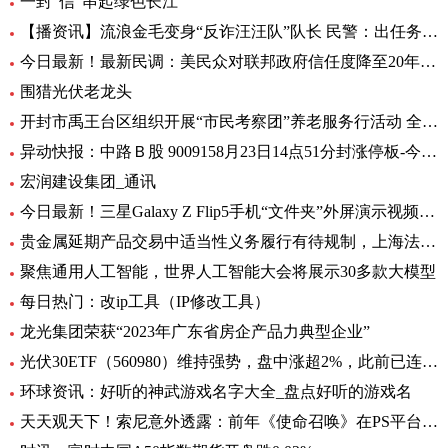
一封“信”串起绿色长江
【播资讯】流浪金毛变身“反诈汪汪队”队长 民警：出任务都要抢“档期 ”
今日最新！最新民调：美民众对联邦政府信任度降至20年来最低水平
围猎光伏老龙头
开封市禹王台区组织开展“市民考察团”养老服务行活动 全球热消息
异动快报：中路Ｂ股 9009158月23日14点51分封涨停板-今日热搜
宏润建设集团_通讯
今日最新！三星Galaxy Z Flip5手机“文件夹”外屏演示视频曝光
贵金属延期产品交易中适当性义务履行有待规制，上海法院向交易所发出司法建议_每日观察
聚焦通用人工智能，世界人工智能大会将展示30多款大模型
每日热门：改ip工具（IP修改工具）
龙光集团荣获“2023年广东省房企产品力典型企业”
光伏30ETF（560980）维持强势，盘中涨超2%，此前已连升3日，权重股捷佳伟创涨超3%
环球资讯：好听的神武游戏名字大全_盘点好听的游戏名
天天观天下！索尼意外透露：前年《使命召唤》在PS平台创造超8亿美元收入