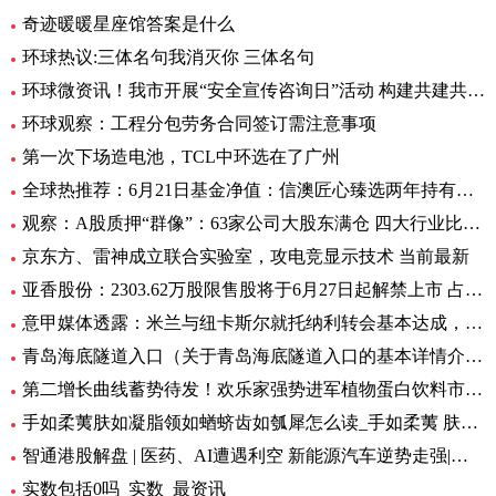
奇迹暖暖星座馆答案是什么
环球热议:三体名句我消灭你 三体名句
环球微资讯！我市开展“安全宣传咨询日”活动 构建共建共治共享安全生产格局
环球观察：工程分包劳务合同签订需注意事项
第一次下场造电池，TCL中环选在了广州
全球热推荐：6月21日基金净值：信澳匠心臻选两年持有期混合最新净值1.1771，跌4.47%
观察：A股质押“群像”：63家公司大股东满仓 四大行业比例大降
京东方、雷神成立联合实验室，攻电竞显示技术 当前最新
亚香股份：2303.62万股限售股将于6月27日起解禁上市 占公司总股本的28.51%
意甲媒体透露：米兰与纽卡斯尔就托纳利转会基本达成，球员已答应 环球新资讯
青岛海底隧道入口（关于青岛海底隧道入口的基本详情介绍）
第二增长曲线蓄势待发！欢乐家强势进军植物蛋白饮料市场 今日热讯
手如柔荑肤如凝脂领如蝤蛴齿如瓠犀怎么读_手如柔荑 肤如凝脂 领如蝤蛴 齿如瓠犀 螓首蛾眉 巧笑倩兮 美
智通港股解盘 | 医药、AI遭遇利空 新能源汽车逆势走强|环球播资讯
实数包括0吗_实数_最资讯