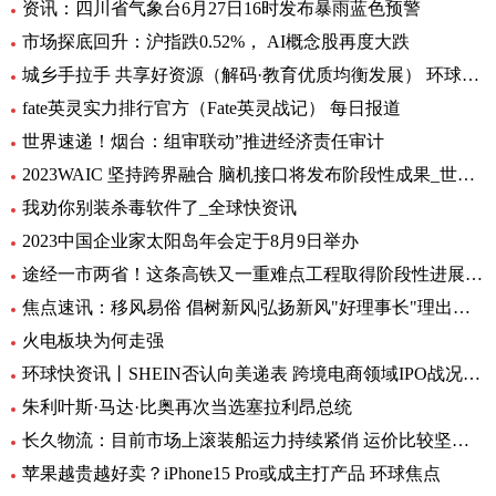
资讯：四川省气象台6月27日16时发布暴雨蓝色预警
市场探底回升：沪指跌0.52%， AI概念股再度大跌
城乡手拉手 共享好资源（解码·教育优质均衡发展） 环球通讯
fate英灵实力排行官方（Fate英灵战记） 每日报道
世界速递！烟台：组审联动”推进经济责任审计
2023WAIC 坚持跨界融合 脑机接口将发布阶段性成果_世界热讯
我劝你别装杀毒软件了_全球快资讯
2023中国企业家太阳岛年会定于8月9日举办
途经一市两省！这条高铁又一重难点工程取得阶段性进展_前沿热点
焦点速讯：移风易俗 倡树新风|弘扬新风"好理事长"理出乡村新风尚
火电板块为何走强
环球快资讯丨SHEIN否认向美递表 跨境电商领域IPO战况如何？
朱利叶斯·马达·比奥再次当选塞拉利昂总统
长久物流：目前市场上滚装船运力持续紧俏 运价比较坚挺-当前速看
苹果越贵越好卖？iPhone15 Pro或成主打产品 环球焦点