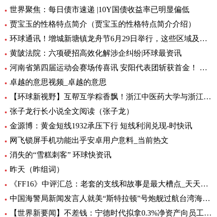
世界聚焦：每日债市速递 |10Y国债收益率已明显偏低
贾宝玉的性格特点简介（贾宝玉的性格特点简介介绍）
环球通讯！增城新塘镇龙舟节6月29日举行，这些区域及路段将有交通管制
黄陂法院：六项硬招高效化解涉企纠纷|环球最资讯
河南省第四届运动会赛场传喜讯 安阳代表团斩获首金！ 环球新要闻
卓越的意思视频_卓越的意思
【环球新视野】互帮互学粽香飘！浙江中医药大学与浙江商职院国际学生共度端午
张子龙行长小说全文阅读（张子龙）
金源博：黄金短线1932承压下行 短线利润兑现-时快讯
网飞锁屏手机功能出乎安卓用户意料_当前热文
消失的“雪糕刺客” 环球快资讯
昨天（昨组词）
《FF16》中评汇总：老套的支线和故事是最大槽点_天天头条
中国海警局新闻发言人就美“斯特拉顿”号炮舰过航台湾海峡发表谈话|每日动态
【世界新要闻】不差钱：宁德时代拟拿0.3%净资产向员工提供无息借款，支持购自住商品房