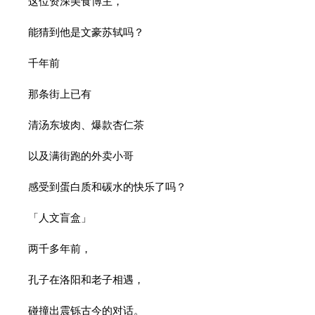
这位资深美食博主，
能猜到他是文豪苏轼吗？
千年前
那条街上已有
清汤东坡肉、爆款杏仁茶
以及满街跑的外卖小哥
感受到蛋白质和碳水的快乐了吗？
「人文盲盒」
两千多年前，
孔子在洛阳和老子相遇，
碰撞出震铄古今的对话。