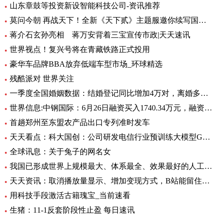
山东章鼓等投资新设智能科技公司-资讯推荐
莫问今朝 再战天下！全新《天下贰》主题服邀你续写国韵风华！_当前播报
蒋介石玄孙亮相 蒋万安背着三宝宣传市政|天天速讯
世界视点！复兴号将在青藏铁路正式投用
豪华车品牌BBA放弃低端车型市场_环球精选
残酷派对 世界关注
一季度全国婚姻数据：结婚登记同比增加4万对，离婚多了12万对
世界信息:中钢国际：6月26日融资买入1740.34万元，融资融券余额2.76亿元
首趟郑州至东盟农产品出口专列准时发车
天天看点：科大国创：公司研发电信行业预训练大模型GC-TeleGPT 现已在电信智能客服等领域实现落地应用
全球讯息：关于兔子的网名女
我国已形成世界上规模最大、体系最全、效果最好的人工影响天气作业力量
天天资讯：取消播放量显示、增加变现方式，B站能留住UP主吗？
用科技手段激活古籍瑰宝_当前速看
生猪：11-1反套阶段性止盈 每日速讯