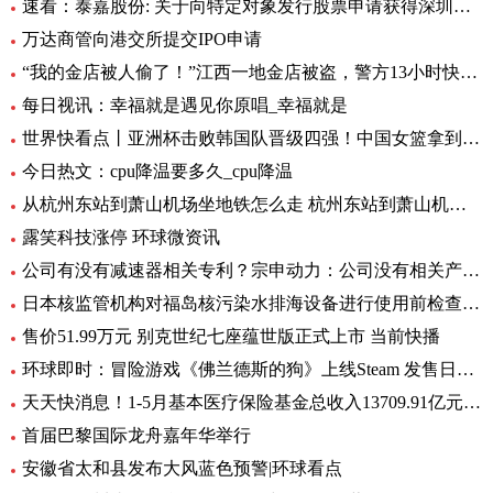
速看：泰嘉股份: 关于向特定对象发行股票申请获得深圳证券交易所上市审核中心审核通过的公告
万达商管向港交所提交IPO申请
“我的金店被人偷了！”江西一地金店被盗，警方13小时快速侦破 每日看点
每日视讯：幸福就是遇见你原唱_幸福就是
世界快看点丨亚洲杯击败韩国队晋级四强！中国女篮拿到世界杯及奥运资格赛席位
今日热文：cpu降温要多久_cpu降温
从杭州东站到萧山机场坐地铁怎么走 杭州东站到萧山机场有地铁 环球要闻
露笑科技涨停 环球微资讯
公司有没有减速器相关专利？宗申动力：公司没有相关产品以及专利
日本核监管机构对福岛核污染水排海设备进行使用前检查_速递
售价51.99万元 别克世纪七座蕴世版正式上市 当前快播
环球即时：冒险游戏《佛兰德斯的狗》上线Steam 发售日期待定
天天快消息！1-5月基本医疗保险基金总收入13709.91亿元，同比增长8.2%
首届巴黎国际龙舟嘉年华举行
安徽省太和县发布大风蓝色预警|环球看点