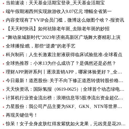
当前速读：天天基金活期宝登录_天天基金活期宝
端午假期湘西州实现旅游收入9.07亿元 增幅全省第一
内容变现有了VVIP会员门槛，微博这么做图个啥？-报资讯
【天天时快讯】如何祛除老年斑_去除老年斑的妙招
“舞动泉城新时代”2023年济南高新区广场舞大赛精彩上演
全球播报:瞧，那些“逆袭”的老手艺
科兴制药：人生长激素注射液获得临床试验批准-全球看点
全球热推荐：小米13为什么成功了？是偶然还是必然？
理财APP测评系列丨逐浪直销APP，哪家体验更好？_全球今亮点
今日最新！道恩股份: 关于不向下修正道恩转债转股价格的公告
天天快资讯：国际氢报（0619-0625）| 全球首个动态绿电制氨工厂初具规模；MTU开发液氢航空燃料电池技术；道达尔致力于绿氢炼油……
计算机行业资金流出榜：浪潮信息等5股净流出资金超亿元_世界热文
力星股份：我公司产品主要为SKF、GKN、NTN等世界著名的轴承公司配套 全球热点评
再现关键信号！
惊呆！女子全身皮肤红得发紫犹如火龙果，元凶竟是花20块钱买的……_每日观点