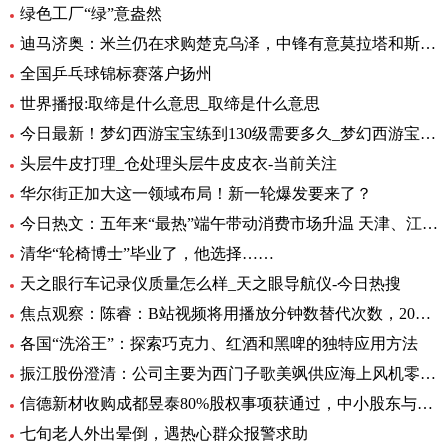
绿色工厂“绿”意盎然
迪马济奥：米兰仍在求购楚克乌泽，中锋有意莫拉塔和斯卡马卡-全球新资讯
全国乒乓球锦标赛落户扬州
世界播报:取缔是什么意思_取缔是什么意思
今日最新！梦幻西游宝宝练到130级需要多久_梦幻西游宝宝练级地点
头层牛皮打理_仓处理头层牛皮皮衣-当前关注
华尔街正加大这一领域布局！新一轮爆发要来了？
今日热文：五年来“最热”端午带动消费市场升温 天津、江苏、重庆等5省销售额超过2019年
清华“轮椅博士”毕业了，他选择……
天之眼行车记录仪质量怎么样_天之眼导航仪-今日热搜
焦点观察：陈睿：B站视频将用播放分钟数替代次数，2022 年 UP 主总收入同比增加 28%
各国“洗浴王”：探索巧克力、红酒和黑啤的独特应用方法
振江股份澄清：公司主要为西门子歌美飒供应海上风机零部件-环球精选
信德新材收购成都昱泰80%股权事项获通过，中小股东与大股东存分歧
七旬老人外出晕倒，遇热心群众报警求助