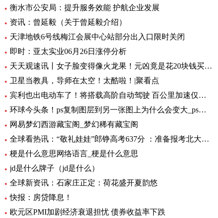
衡水市公安局：提升服务效能 护航企业发展
资讯：曾延毅（关于曾延毅介绍）
天津地铁6号线梅江会展中心站部分出入口限时关闭
即时：亚太实业06月26日涨停分析
天天观速讯丨女子脸变得像火龙果！元凶竟是花20块钱买的……
卫星当教具，导师在太空！太酷啦！|聚看点
宾利也出电动车了！将搭载高阶自动驾驶 百公里加速仅需1.5秒 全球要闻
环球今头条！ps复制图层到另一张图上为什么会变大_ps复制图层到另一张图
网易梦幻西游藏宝阁_梦幻稀有藏宝阁
全球看热讯：“敬礼娃娃”郎铮高考637分 ：准备报考北大，未来做公务员为人民服务
梗是什么意思网络语言_梗是什么意思
jd是什么牌子（jd是什么）
全球新资讯：石家庄正定：荷花盛开夏韵悠
快报：房贷降息！
欧元区PMI加剧经济衰退担忧 债券收益率下跌