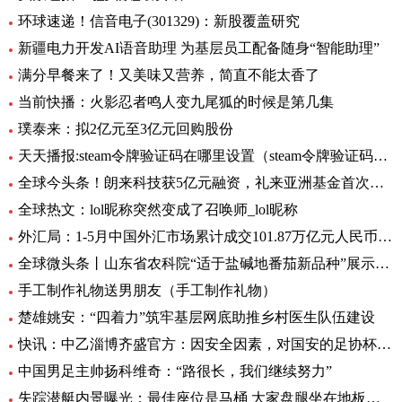
环球速递！信音电子(301329)：新股覆盖研究
新疆电力开发AI语音助理 为基层员工配备随身“智能助理”
满分早餐来了！又美味又营养，简直不能太香了
当前快播：火影忍者鸣人变九尾狐的时候是第几集
璞泰来：拟2亿元至3亿元回购股份
天天播报:steam令牌验证码在哪里设置（steam令牌验证码在哪）
全球今头条！朗来科技获5亿元融资，礼来亚洲基金首次投资湖北
全球热文：lol昵称突然变成了召唤师_lol昵称
外汇局：1-5月中国外汇市场累计成交101.87万亿元人民币-讯息
全球微头条丨山东省农科院“适于盐碱地番茄新品种”展示会在利津县农业双创中心举行
手工制作礼物送男朋友（手工制作礼物）
楚雄姚安：“四着力”筑牢基层网底助推乡村医生队伍建设
快讯：中乙淄博齐盛官方：因安全因素，对国安的足协杯不对外开放
中国男足主帅扬科维奇：“路很长，我们继续努力”
失踪潜艇内景曝光：最佳座位是马桶 大家盘腿坐在地板上|世界观焦点