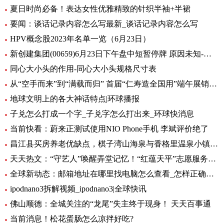
夏日时尚必备！表达女性优雅精致的针织半袖+半裙
要闻：谈话记录内容怎么写最新_谈话记录内容怎么写
HPV概念股2023年名单一览（6月23日）
新创建集团(00659)6月23日下午盘中短暂停牌 原因未知-环球热闻
同心大小头的作用-同心大小头规格尺寸表
从“空手而来”到“满载而归” 首届“仁寿造全国用”端午展销会开幕_全球观天下
地球文明上的各大神话特点|环球播报
子兑怎么打成一个字_子兑字怎么打出来_环球快消息
当前快看：蔚来正测试使用NIO Phone手机 李斌评价绝了
昌江县买房养老优缺点，棋子湾山海泉与香格里温泉小镇养老生活成本对比！-全球今亮点
天天热文：“守艺人”唤醒弄堂记忆！“红蕴天平”志愿服务营造项目启动
全球新动态：邮箱地址在哪里找电脑怎么查看_怎样正确填写邮箱地址
ipodnano3拆解视频_ipodnano3|全球快讯
佛山顺德：全城关注的“龙尾”失主终于现身！ 天天百事通
当前消息！松花蛋肠怎么凉拌好吃?