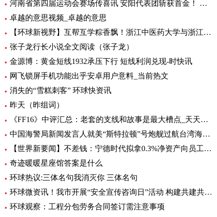
河南省第四届运动会赛场传喜讯 安阳代表团斩获首金！ 环球新要闻
卓越的意思视频_卓越的意思
【环球新视野】互帮互学粽香飘！浙江中医药大学与浙江商职院国际学生共度端午
张子龙行长小说全文阅读（张子龙）
金源博：黄金短线1932承压下行 短线利润兑现-时快讯
网飞锁屏手机功能出乎安卓用户意料_当前热文
消失的“雪糕刺客” 环球快资讯
昨天（昨组词）
《FF16》中评汇总：老套的支线和故事是最大槽点_天天头条
中国海警局新闻发言人就美“斯特拉顿”号炮舰过航台湾海峡发表谈话|每日动态
【世界新要闻】不差钱：宁德时代拟拿0.3%净资产向员工提供无息借款，支持购自住商品房
奇迹暖暖星座馆答案是什么
环球热议:三体名句我消灭你 三体名句
环球微资讯！我市开展“安全宣传咨询日”活动 构建共建共治共享安全生产格局
环球观察：工程分包劳务合同签订需注意事项