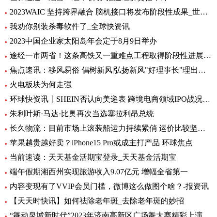
2023WAIC 坚持跨界融合 脑机接口将发布阶段性成果_世界热讯
我劝你别装杀毒软件了_全球快资讯
2023中国企业家太阳岛年会定于8月9日举办
途经一市两省！这条高铁又一重难点工程取得阶段性进展_前沿热点
焦点速讯：移风易俗 倡树新风|弘扬新风"好理事长"理出乡村新风尚
火电板块为何走强
环球快资讯丨SHEIN否认向美递表 跨境电商领域IPO战况如何？
朱利叶斯·马达·比奥再次当选塞拉利昂总统
长久物流：目前市场上滚装船运力持续紧俏 运价比较坚挺-当前速看
苹果越贵越好卖？iPhone15 Pro或成主打产品 环球焦点
当前速读：天天基金活期宝登录_天天基金活期宝
端午假期湘西州实现旅游收入9.07亿元 增幅全省第一
内容变现有了VVIP会员门槛，微博这么做图个啥？-报资讯
【天天时快讯】如何祛除老年斑_去除老年斑的妙招
“舞动泉城新时代”2023年济南高新区广场舞大赛精彩上演