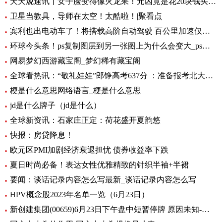
天天观速讯丨女子脸变得像火龙果！元凶竟是花20块钱买的……
卫星当教具，导师在太空！太酷啦！|聚看点
宾利也出电动车了！将搭载高阶自动驾驶 百公里加速仅需1.5秒 全球要闻
环球今头条！ps复制图层到另一张图上为什么会变大_ps复制图层到另一张图
网易梦幻西游藏宝阁_梦幻稀有藏宝阁
全球看热讯：“敬礼娃娃”郎铮高考637分 ：准备报考北大，未来做公务员为人民服务
梗是什么意思网络语言_梗是什么意思
jd是什么牌子（jd是什么）
全球新资讯：石家庄正定：荷花盛开夏韵悠
快报：房贷降息！
欧元区PMI加剧经济衰退担忧 债券收益率下跌
夏日时尚必备！表达女性优雅精致的针织半袖+半裙
要闻：谈话记录内容怎么写最新_谈话记录内容怎么写
HPV概念股2023年名单一览（6月23日）
新创建集团(00659)6月23日下午盘中短暂停牌 原因未知-环球热闻