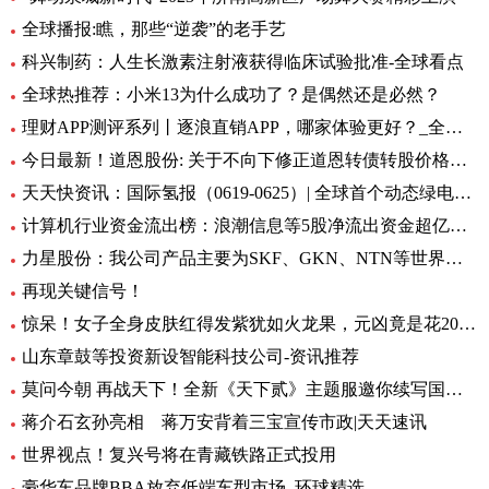
全球播报:瞧，那些“逆袭”的老手艺
科兴制药：人生长激素注射液获得临床试验批准-全球看点
全球热推荐：小米13为什么成功了？是偶然还是必然？
理财APP测评系列丨逐浪直销APP，哪家体验更好？_全球今亮点
今日最新！道恩股份: 关于不向下修正道恩转债转股价格的公告
天天快资讯：国际氢报（0619-0625）| 全球首个动态绿电制氨工厂初具规模；MTU开发液氢航空燃料电池技术；道达尔致力于绿氢炼油……
计算机行业资金流出榜：浪潮信息等5股净流出资金超亿元_世界热文
力星股份：我公司产品主要为SKF、GKN、NTN等世界著名的轴承公司配套 全球热点评
再现关键信号！
惊呆！女子全身皮肤红得发紫犹如火龙果，元凶竟是花20块钱买的……_每日观点
山东章鼓等投资新设智能科技公司-资讯推荐
莫问今朝 再战天下！全新《天下贰》主题服邀你续写国韵风华！_当前播报
蒋介石玄孙亮相 蒋万安背着三宝宣传市政|天天速讯
世界视点！复兴号将在青藏铁路正式投用
豪华车品牌BBA放弃低端车型市场_环球精选