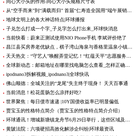
同心大小头的作用-同心大小头规格尺寸表
从“空手而来”到“满载而归” 首届“仁寿造全国用”端午展销会开幕_全球观天下
地球文明上的各大神话特点|环球播报
子兑怎么打成一个字_子兑字怎么打出来_环球快消息
当前快看：蔚来正测试使用NIO Phone手机 李斌评价绝了
昌江县买房养老优缺点，棋子湾山海泉与香格里温泉小镇养老生活成本对比！-全球今亮点
天天热文：“守艺人”唤醒弄堂记忆！“红蕴天平”志愿服务营造项目启动
全球新动态：邮箱地址在哪里找电脑怎么查看_怎样正确填写邮箱地址
ipodnano3拆解视频_ipodnano3|全球快讯
佛山顺德：全城关注的“龙尾”失主终于现身！ 天天百事通
当前消息！松花蛋肠怎么凉拌好吃?
世界聚焦：每日债市速递 |10Y国债收益率已明显偏低
贾宝玉的性格特点简介（贾宝玉的性格特点简介介绍）
环球通讯！增城新塘镇龙舟节6月29日举行，这些区域及路段将有交通管制
黄陂法院：六项硬招高效化解涉企纠纷|环球最资讯