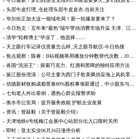
今日最新！梦幻西游宝宝练到130级需要多久_梦幻西游宝宝练级地点
头层牛皮打理_仓处理头层牛皮皮衣-当前关注
华尔街正加大这一领域布局！新一轮爆发要来了？
今日热文：五年来“最热”端午带动消费市场升温 天津、江苏、重庆等5省销售额超过2019年
清华“轮椅博士”毕业了，他选择……
天之眼行车记录仪质量怎么样_天之眼导航仪-今日热搜
焦点观察：陈睿：B站视频将用播放分钟数替代次数，2022 年 UP 主总收入同比增加 28%
各国“洗浴王”：探索巧克力、红酒和黑啤的独特应用方法
振江股份澄清：公司主要为西门子歌美飒供应海上风机零部件-环球精选
信德新材收购成都昱泰80%股权事项获通过，中小股东与大股东存分歧
七旬老人外出晕倒，遇热心群众报警求助
衡水市公安局：提升服务效能 护航企业发展
资讯：曾延毅（关于曾延毅介绍）
天津地铁6号线梅江会展中心站部分出入口限时关闭
即时：亚太实业06月26日涨停分析