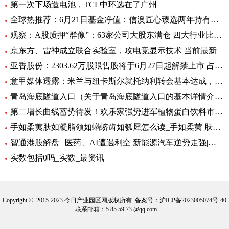
第一次下场造电池，TCL中环选在了广州
全球热推荐：6月21日基金净值：信澳匠心臻选两年持有期混合最新净值1.1771，跌4.47%
观察：A股质押“群像”：63家公司大股东满仓 四大行业比例大降
京东方、雷神成立联合实验室，攻电竞显示技术 当前最新
亚香股份：2303.62万股限售股将于6月27日起解禁上市 占公司总股本的28.51%
意甲媒体透露：米兰与纽卡斯尔就托纳利转会基本达成，球员已答应 环球新资讯
青岛海底隧道入口（关于青岛海底隧道入口的基本详情介绍）
第二增长曲线蓄势待发！欢乐家强势进军植物蛋白饮料市场 今日热讯
手如柔荑肤如凝脂领如蝤蛴齿如瓠犀怎么读_手如柔荑 肤如凝脂 领如蝤蛴 齿如瓠犀 螓首蛾眉 巧笑倩兮 美
智通港股解盘 | 医药、AI遭遇利空 新能源汽车逆势走强|环球播资讯
实数包括0吗_实数_最资讯
Copyright © 2015-2023 今日产业园区网版权所有 备案号：
沪ICP备2023005074号-40
联系邮箱：5 85 59 73 @qq.com