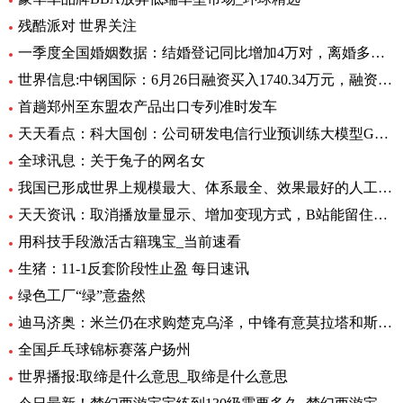
残酷派对 世界关注
一季度全国婚姻数据：结婚登记同比增加4万对，离婚多了12万对
世界信息:中钢国际：6月26日融资买入1740.34万元，融资融券余额2.76亿元
首趟郑州至东盟农产品出口专列准时发车
天天看点：科大国创：公司研发电信行业预训练大模型GC-TeleGPT 现已在电信智能客服等领域实现落地应用
全球讯息：关于兔子的网名女
我国已形成世界上规模最大、体系最全、效果最好的人工影响天气作业力量
天天资讯：取消播放量显示、增加变现方式，B站能留住UP主吗？
用科技手段激活古籍瑰宝_当前速看
生猪：11-1反套阶段性止盈 每日速讯
绿色工厂“绿”意盎然
迪马济奥：米兰仍在求购楚克乌泽，中锋有意莫拉塔和斯卡马卡-全球新资讯
全国乒乓球锦标赛落户扬州
世界播报:取缔是什么意思_取缔是什么意思