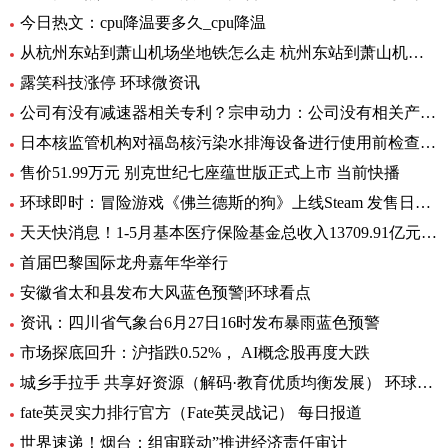
今日热文：cpu降温要多久_cpu降温
从杭州东站到萧山机场坐地铁怎么走 杭州东站到萧山机场有地铁 环球要闻
露笑科技涨停 环球微资讯
公司有没有减速器相关专利？宗申动力：公司没有相关产品以及专利
日本核监管机构对福岛核污染水排海设备进行使用前检查_速递
售价51.99万元 别克世纪七座蕴世版正式上市 当前快播
环球即时：冒险游戏《佛兰德斯的狗》上线Steam 发售日期待定
天天快消息！1-5月基本医疗保险基金总收入13709.91亿元，同比增长8.2%
首届巴黎国际龙舟嘉年华举行
安徽省太和县发布大风蓝色预警|环球看点
资讯：四川省气象台6月27日16时发布暴雨蓝色预警
市场探底回升：沪指跌0.52%， AI概念股再度大跌
城乡手拉手 共享好资源（解码·教育优质均衡发展） 环球通讯
fate英灵实力排行官方（Fate英灵战记） 每日报道
世界速递！烟台：组审联动”推进经济责任审计