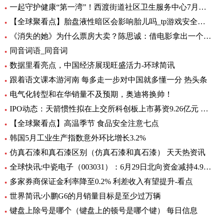
一起守护健康“第一湾”！西渡街道社区卫生服务中心7月专病门诊一览表出炉_环球滚动
【全球聚看点】胎盘液性暗区会影响胎儿吗_tp游戏安全中心
《消失的她》为什么票房大卖？陈思诚：借电影拿出一个生活的剖面
同音词语_同音词
数据里看亮点，中国经济展现旺盛活力-环球简讯
跟着语文课本游河南 每多走一步对中国就多懂一分 热头条
电气化转型和在华销量不及预期，奥迪将换帅！
IPO动态：天箭惯性拟在上交所科创板上市募资9.26亿元 全球新动态
【全球聚看点】高温季节 食品安全注意七点
韩国5月工业生产指数意外环比增长3.2%
仿真石漆和真石漆区别（仿真石漆和真石漆） 天天热资讯
全球快讯:中瓷电子（003031）：6月29日北向资金减持4.95万股
多家券商保证金利率降至0.2% 利差收入有望提升-看点
世界简讯:小鹏G6的月销量目标是至少过万辆
键盘上除号是哪个（键盘上的顿号是哪个键） 每日信息