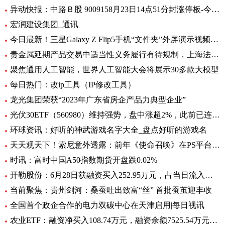
异动快报：中路Ｂ股 9009158月23日14点51分封涨停板-今日热搜
宏润建设集团_通讯
今日最新！三星Galaxy Z Flip5手机“文件夹”外屏演示视频曝光
贵金属延期产品交易中适当性义务履行有待规制，上海法院向交易所发出司法建议_每日观察
聚焦通用人工智能，世界人工智能大会将展示30多款大模型
每日热门：改ip工具（IP修改工具）
龙光集团荣获“2023年广东省房企产品力典型企业”
光伏30ETF（560980）维持强势，盘中涨超2%，此前已连升3日，权重股捷佳伟创涨超3%
环球资讯：好听的神武游戏名字大全_盘点好听的游戏名
天天观天下！索尼意外透露：前年《使命召唤》在PS平台创造超8亿美元收入
时讯：富时中国A50指数期货开盘跌0.02%
开勒股份：6月28日获融资买入252.95万元，占当日流入资金比例11.65%-世界即时
当前聚焦：贵州剑河：桑蚕吐出致富“丝” 首批蚕茧迎丰收
全国首个政企合作的电力双碳中心在天津启用|每日视讯
农业ETF：融资净买入108.74万元，融资余额7525.54万元（06-28）