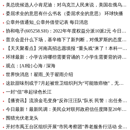
美总统候选人小肯尼迪：对乌克兰人民来说，美国在俄乌中扮演的角色很糟糕
委屈求全的意思有什么书名（委屈求全的意思） 环球快播
公章外借通知_公章外借登记表 每日消息
协和电子(605258.SH)：2022年年度权益分派10派2元 今日热议
普京会是什么下场，基辛格下了新判断，对俄罗斯的态度完全变了！|全球时快讯
【天天聚看点】河南高招志愿填报 “重头戏”来了！本科一批、二批志愿30日起填报
环球最新：小学古诗哪些需要背诵的 7.小学生需要背的诗词有多少首
观点：[AI绘] 心海 / 深海
世界快消息！翟雨_关于翟雨介绍
这款甜味剂或于7月起被世卫组织列为“可能致癌物”，无糖可乐、口香糖中普遍有它|全球热头条
一封“信”串起绿色长江
【播资讯】流浪金毛变身“反诈汪汪队”队长 民警：出任务都要抢“档期 ”
今日最新！最新民调：美民众对联邦政府信任度降至20年来最低水平
围猎光伏老龙头
开封市禹王台区组织开展“市民考察团”养老服务行活动 全球热消息