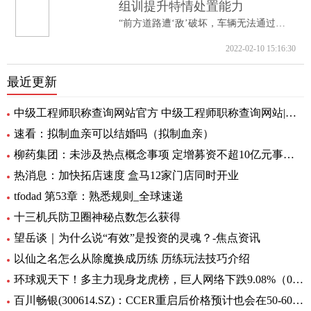
组训提升特情处置能力
“前方道路遭‘敌’破坏，车辆无法通过。...
2022-02-10 15:16:30
最近更新
中级工程师职称查询网站官方 中级工程师职称查询网站|世界今日讯
速看：拟制血亲可以结婚吗（拟制血亲）
柳药集团：未涉及热点概念事项 定增募资不超10亿元事项目前处于审核阶段 环球速看
热消息：加快拓店速度 盒马12家门店同时开业
tfodad 第53章：熟悉规则_全球速递
十三机兵防卫圈神秘点数怎么获得
望岳谈｜为什么说“有效”是投资的灵魂？-焦点资讯
以仙之名怎么从除魔换成历练 历练玩法技巧介绍
环球观天下！多主力现身龙虎榜，巨人网络下跌9.08%（06-30）
百川畅银(300614.SZ)：CCER重启后价格预计也会在50-60元/吨左右