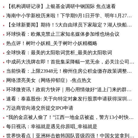
【机构调研记录】上银基金调研中钢国际 焦点速看
海南中小学新校历来啦！下学期9月1日开学、明年1月27日放寒假|观焦点
【全球新要闻】期待！5大自由球员下家敲定？湖人快船或签全明星后卫
环球快看：欧佩克禁止三家知名媒体参加维也纳会议
热点评！树叶小妖精_关于树叶小妖精概略
全球快看：最美的太阳歌词赏析_最美的太阳歌词
中成药大洗牌在即！首批集采降幅一览无余，必关注公司火线全揭秘，投资风险哪里藏？
当前快看：上限23948元！柳州住房公积金缴存政策调整，7月起执行
网络漂亮美女（网络抑郁症）-焦点热文
环球微资讯！政前方快评｜用心用情做好“送上门来的群众工作”
速看：泰嘉股份: 关于向特定对象发行股票申请获得深圳证券交易所上市审核中心审核通过的公告
万达商管向港交所提交IPO申请
“我的金店被人偷了！”江西一地金店被盗，警方13小时快速侦破 每日看点
每日视讯：幸福就是遇见你原唱_幸福就是
世界快看点丨亚洲杯击败韩国队晋级四强！中国女篮拿到世界杯及奥运资格赛席位