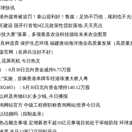
环球快讯
港外援将被追罚！泰山迎利好！鲁媒：足协不罚他，规则也不允
区建设 国开行首笔6亿元政策性贷款落地-天天亮点
科技大赛”落幕，多项垂直农业科技描绘未来农业图景
强良种选育 保护生态环境 福建推动海洋渔业高质量发展（高质量
版官网（名师兵法好不好）
_花屏死机 今日热文
3）：6月30日北向资金减持6.75万股
上”实施，首辆香港单牌车经港珠澳大桥入粤
2465）：6月30日北向资金增持140.12万股
S怎么样及奔驰EQC多少钱_今日播报
询网站官方 中级工程师职称查询网站|世界今日讯
以结婚吗（拟制血亲）
热点概念事项 定增募资不超10亿元事项目前处于审核阶段 环球
速度 盒马12家门店同时开业