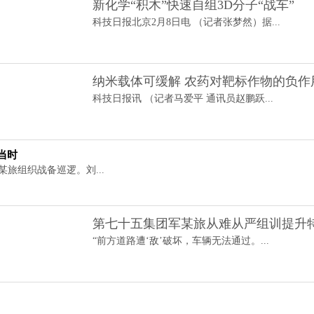
新化学“积木”快速自组3D分子“战车”
科技日报北京2月8日电 （记者张梦然）据...
纳米载体可缓解 农药对靶标作物的负作
科技日报讯 （记者马爱平 通讯员赵鹏跃...
当时
某旅组织战备巡逻。刘...
第七十五集团军某旅从难从严组训提升
“前方道路遭‘敌’破坏，车辆无法通过。...