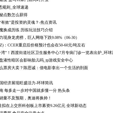
：熟悉规则_全球速递
秘点数怎么获得
“有效”是投资的灵魂？-焦点资讯
魔换成历练 历练玩法技巧介绍
现身龙虎榜，巨人网络下跌9.08%（06-30）
.SZ)：CCER重启后价格预计也会在50-60元/吨左右
一湾”！西渡街道社区卫生服务中心7月专病门诊一览表出炉_环球
盘液性暗区会影响胎儿吗_tp游戏安全中心
么票房大卖？陈思诚：借电影拿出一个生活的剖面
国经济展现旺盛活力-环球简讯
南 每多走一步对中国就多懂一分 热头条
销量不及预期，奥迪将换帅！
性拟在上交所科创板上市募资9.26亿元 全球新动态