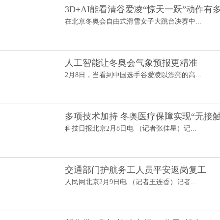
3D+AI能看清谷爱凌“惊天一跃”动作有
在北京冬奥会自由式滑雪女子大跳台决赛中...
人工智能让冬奥会气象预报更精准
2月8日，当看到中国选手谷爱凌以漂亮的高...
多项技术加持 冬奥医疗保障实现“无接触
科技日报北京2月8日电 （记者张佳星）记...
交通部门护航务工人员平安返岗复工
人民网北京2月9日电 （记者王连香）记者...