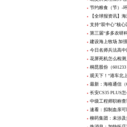
节约粮食（节）-
【全球报资讯】海
支持“双中心”核心
第三届“多多农研
建设海上牧场 加
今日名师兵法高中
花屏死机怎么检测
桐昆股份（60123
观天下！“港车北
最新：海格通信（00
长安CS35 PLU
中级工程师职称查
速看：拟制血亲可
柳药集团：未涉及
热消息：加快拓店