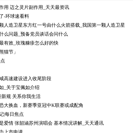
作用 迈之灵片副作用_天天最资讯
了-环球速看料
颗人造卫星东方红一号由什么火箭搭载_我国第一颗人造卫星
什么问题_预备党员谈话会问什么
最有效_玫瑰糠疹怎么好的快
熊猫节」
焦点
咸高速建设进入收尾阶段
如_关于宝佩如介绍
些新规 关系你我生活
恐大换血，新赛季亚冠中K联赛或成配角
记|每日焦点
是爱情 张韶涵苏州演唱会 基本情况讲解_天天通讯
力上市申请