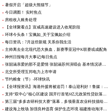
暑假开启「超级大熊猫节」
今日调图！ 实时焦点
房租收入账务处理
【全球聚看点】宣咸高速建设进入收尾阶段
环球今头条！宝佩如_关于宝佩如介绍
每日资讯：7月这些新规 关系你我生活
主帅离去全北现代恐大换血，新赛季亚冠中K联赛或成配角
神州日报每月大事记|每日焦点
张韶涵亲爱的那不是爱情 张韶涵苏州演唱会 基本情况讲解_天天通讯
北交所受理互邦电力上市申请
节约粮食（节）-环球快讯
【全球报资讯】海港外援将被追罚！泰山迎利好！鲁媒：足协不罚他，规则也不允许
支持“双中心”核心区建设 国开行首笔6亿元政策性贷款落地-天天亮点
第三届“多多农研科技大赛”落幕，多项垂直农业科技描绘未来农业图景
建设海上牧场 加强良种选育 保护生态环境 福建推动海洋渔业高质量发展（高质量发展调研行）