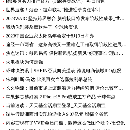
fate英灵实力排行官方（Fate英灵战记） 每日报道
世界速递！烟台：组审联动”推进经济责任审计
2023WAIC 坚持跨界融合 脑机接口将发布阶段性成果_世界热讯
我劝你别装杀毒软件了_全球快资讯
2023中国企业家太阳岛年会定于8月9日举办
途经一市两省！这条高铁又一重难点工程取得阶段性进展_前沿热点
焦点速讯：移风易俗 倡树新风|弘扬新风"好理事长"理出乡村新风尚
火电板块为何走强
环球快资讯丨SHEIN否认向美递表 跨境电商领域IPO战况如何？
朱利叶斯·马达·比奥再次当选塞拉利昂总统
长久物流：目前市场上滚装船运力持续紧俏 运价比较坚挺-当前速看
苹果越贵越好卖？iPhone15 Pro或成主打产品 环球焦点
当前速读：天天基金活期宝登录_天天基金活期宝
端午假期湘西州实现旅游收入9.07亿元 增幅全省第一
内容变现有了VVIP会员门槛，微博这么做图个啥？-报资讯