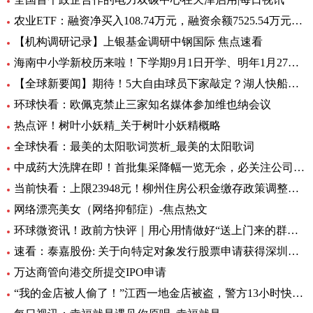
农业ETF：融资净买入108.74万元，融资余额7525.54万元（06-28）
【机构调研记录】上银基金调研中钢国际 焦点速看
海南中小学新校历来啦！下学期9月1日开学、明年1月27日放寒假|观焦点
【全球新要闻】期待！5大自由球员下家敲定？湖人快船或签全明星后卫
环球快看：欧佩克禁止三家知名媒体参加维也纳会议
热点评！树叶小妖精_关于树叶小妖精概略
全球快看：最美的太阳歌词赏析_最美的太阳歌词
中成药大洗牌在即！首批集采降幅一览无余，必关注公司火线全揭秘，投资风险哪里藏？
当前快看：上限23948元！柳州住房公积金缴存政策调整，7月起执行
网络漂亮美女（网络抑郁症）-焦点热文
环球微资讯！政前方快评｜用心用情做好“送上门来的群众工作”
速看：泰嘉股份: 关于向特定对象发行股票申请获得深圳证券交易所上市审核中心审核通过的公告
万达商管向港交所提交IPO申请
“我的金店被人偷了！”江西一地金店被盗，警方13小时快速侦破 每日看点