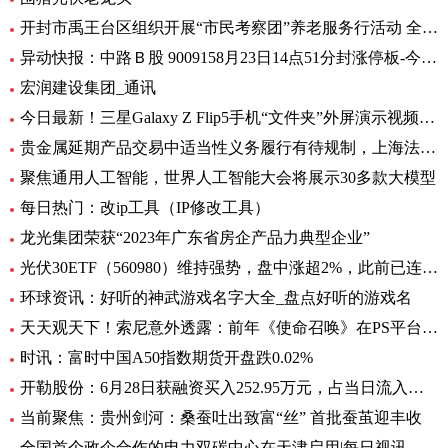
开封市禹王台区组织开展“市民考察团”养老服务行活动 全球热消息
异动快报：中路Ｂ股 9009158月23日14点51分封涨停板-今日热搜
宏润建设集团_通讯
今日最新！三星Galaxy Z Flip5手机“文件夹”外屏演示视频曝光
贵金属延期产品交易中适当性义务履行有待规制，上海法院向交易所发出司法建议_每日观察
聚焦通用人工智能，世界人工智能大会将展示30多款大模型
每日热门：改ip工具（IP修改工具）
龙光集团荣获“2023年广东省房企产品力典型企业”
光伏30ETF（560980）维持强势，盘中涨超2%，此前已连升3日，权重股捷佳伟创涨超3%
环球资讯：好听的神武游戏名字大全_盘点好听的游戏名
天天观天下！索尼意外透露：前年《使命召唤》在PS平台创造超8亿美元收入
时讯：富时中国A50指数期货开盘跌0.02%
开勒股份：6月28日获融资买入252.95万元，占当日流入资金比例11.65%-世界即时
当前聚焦：贵州剑河：桑蚕吐出致富“丝” 首批蚕茧迎丰收
全国首个政企合作的电力双碳中心在天津启用|每日视讯