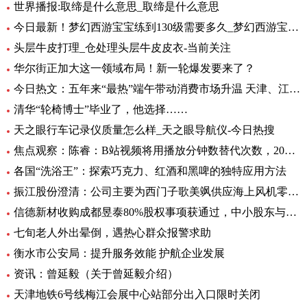
世界播报:取缔是什么意思_取缔是什么意思
今日最新！梦幻西游宝宝练到130级需要多久_梦幻西游宝宝练级地点
头层牛皮打理_仓处理头层牛皮皮衣-当前关注
华尔街正加大这一领域布局！新一轮爆发要来了？
今日热文：五年来“最热”端午带动消费市场升温 天津、江苏、重庆等5省销售额超过2019年
清华“轮椅博士”毕业了，他选择……
天之眼行车记录仪质量怎么样_天之眼导航仪-今日热搜
焦点观察：陈睿：B站视频将用播放分钟数替代次数，2022 年 UP 主总收入同比增加 28%
各国“洗浴王”：探索巧克力、红酒和黑啤的独特应用方法
振江股份澄清：公司主要为西门子歌美飒供应海上风机零部件-环球精选
信德新材收购成都昱泰80%股权事项获通过，中小股东与大股东存分歧
七旬老人外出晕倒，遇热心群众报警求助
衡水市公安局：提升服务效能 护航企业发展
资讯：曾延毅（关于曾延毅介绍）
天津地铁6号线梅江会展中心站部分出入口限时关闭