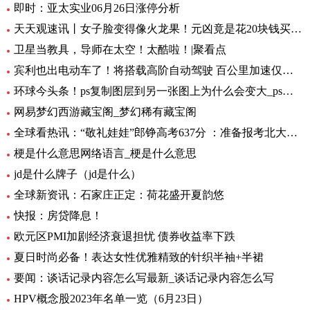
即时：亚太实业06月26日涨停分析
天天观速讯丨女子脸变得像火龙果！元凶竟是花20块钱买的……
卫星当教具，导师在太空！太酷啦！|聚看点
宾利也出电动车了！将搭载高阶自动驾驶 百公里加速仅需1.5秒 全球要闻
环球今头条！ps复制图层到另一张图上为什么会变大_ps复制图层到另一张图
网易梦幻西游藏宝阁_梦幻稀有藏宝阁
全球看热讯：“敬礼娃娃”郎铮高考637分 ：准备报考北大，未来做公务员为人民服务
梗是什么意思网络语言_梗是什么意思
jd是什么牌子（jd是什么）
全球新资讯：石家庄正定：荷花盛开夏韵悠
快报：房贷降息！
欧元区PMI加剧经济衰退担忧 债券收益率下跌
夏日时尚必备！表达女性优雅精致的针织半袖+半裙
要闻：谈话记录内容怎么写最新_谈话记录内容怎么写
HPV概念股2023年名单一览（6月23日）