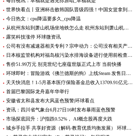
每日视讯：幸福就是遇见你原唱_幸福就是
世界快看点丨亚洲杯击败韩国队晋级四强！中国女篮拿到世界杯及奥运资格赛席位
今日热文：cpu降温要多久_cpu降温
从杭州东站到萧山机场坐地铁怎么走 杭州东站到萧山机场有地铁 环球要闻
露笑科技涨停 环球微资讯
公司有没有减速器相关专利？宗申动力：公司没有相关产品以及专利
日本核监管机构对福岛核污染水排海设备进行使用前检查_速递
售价51.99万元 别克世纪七座蕴世版正式上市 当前快播
环球即时：冒险游戏《佛兰德斯的狗》上线Steam 发售日期待定
天天快消息！1-5月基本医疗保险基金总收入13709.91亿元，同比增长8.2%
首届巴黎国际龙舟嘉年华举行
安徽省太和县发布大风蓝色预警|环球看点
资讯：四川省气象台6月27日16时发布暴雨蓝色预警
市场探底回升：沪指跌0.52%， AI概念股再度大跌
城乡手拉手 共享好资源（解码·教育优质均衡发展） 环球通讯