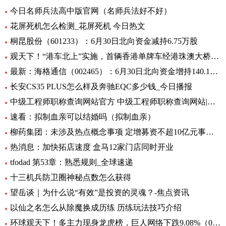
今日名师兵法高中版官网（名师兵法好不好）
花屏死机怎么检测_花屏死机 今日热文
桐昆股份（601233）：6月30日北向资金减持6.75万股
观天下！“港车北上”实施，首辆香港单牌车经港珠澳大桥入粤
最新：海格通信（002465）：6月30日北向资金增持140.12万股
长安CS35 PLUS怎么样及奔驰EQC多少钱_今日播报
中级工程师职称查询网站官方 中级工程师职称查询网站|世界今日讯
速看：拟制血亲可以结婚吗（拟制血亲）
柳药集团：未涉及热点概念事项 定增募资不超10亿元事项目前处于审核阶段 环球速看
热消息：加快拓店速度 盒马12家门店同时开业
tfodad 第53章：熟悉规则_全球速递
十三机兵防卫圈神秘点数怎么获得
望岳谈｜为什么说“有效”是投资的灵魂？-焦点资讯
以仙之名怎么从除魔换成历练 历练玩法技巧介绍
环球观天下！多主力现身龙虎榜，巨人网络下跌9.08%（06-30）