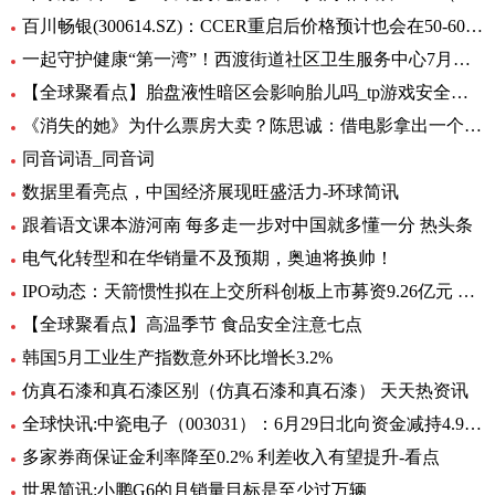
百川畅银(300614.SZ)：CCER重启后价格预计也会在50-60元/吨左右
一起守护健康“第一湾”！西渡街道社区卫生服务中心7月专病门诊一览表出炉_环球滚动
【全球聚看点】胎盘液性暗区会影响胎儿吗_tp游戏安全中心
《消失的她》为什么票房大卖？陈思诚：借电影拿出一个生活的剖面
同音词语_同音词
数据里看亮点，中国经济展现旺盛活力-环球简讯
跟着语文课本游河南 每多走一步对中国就多懂一分 热头条
电气化转型和在华销量不及预期，奥迪将换帅！
IPO动态：天箭惯性拟在上交所科创板上市募资9.26亿元 全球新动态
【全球聚看点】高温季节 食品安全注意七点
韩国5月工业生产指数意外环比增长3.2%
仿真石漆和真石漆区别（仿真石漆和真石漆） 天天热资讯
全球快讯:中瓷电子（003031）：6月29日北向资金减持4.95万股
多家券商保证金利率降至0.2% 利差收入有望提升-看点
世界简讯:小鹏G6的月销量目标是至少过万辆