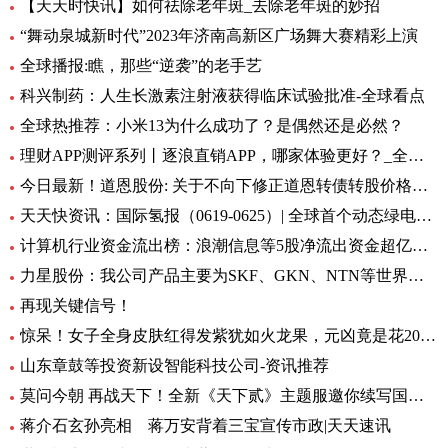
【天天时快讯】如何祛除老年斑_去除老年斑的妙招
“舞动泉城新时代”2023年济南高新区广场舞大赛精彩上演
全球播报:瞧，那些“逆袭”的老手艺
科兴制药：人生长激素注射液获得临床试验批准-全球看点
全球热推荐：小米13为什么成功了？是偶然还是必然？
理财APP测评系列丨逐浪直销APP，哪家体验更好？_全球今亮点
今日最新！道恩股份: 关于不向下修正道恩转债转股价格的公告
天天快资讯：国际氢报（0619-0625）| 全球首个动态绿电制氨工厂初具规模；MTU开发液氢航空燃料电池技术；道达尔致力于绿氢炼油……
计算机行业资金流出榜：浪潮信息等5股净流出资金超亿元_世界热文
力星股份：我公司产品主要为SKF、GKN、NTN等世界著名的轴承公司配套 全球热点评
再现关键信号！
惊呆！女子全身皮肤红得发紫犹如火龙果，元凶竟是花20块钱买的……_每日观点
山东章鼓等投资新设智能科技公司-资讯推荐
莫问今朝 再战天下！全新《天下贰》主题服邀你续写国韵风华！_当前播报
蒋介石玄孙亮相 蒋万安背着三宝宣传市政|天天速讯