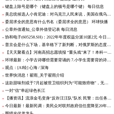
键盘上除号是哪个（键盘上的顿号是哪个键） 每日信息
美总统候选人小肯尼迪：对乌克兰人民来说，美国在俄乌中扮演的角色很糟糕
委屈求全的意思有什么书名（委屈求全的意思） 环球快播
公章外借通知_公章外借登记表 每日消息
协和电子(605258.SH)：2022年年度权益分派10派2元 今日热议
普京会是什么下场，基辛格下了新判断，对俄罗斯的态度完全变了！|全球时快讯
【天天聚看点】河南高招志愿填报 “重头戏”来了！本科一批、二批志愿30日起填报
环球最新：小学古诗哪些需要背诵的 7.小学生需要背的诗词有多少首
观点：[AI绘] 心海 / 深海
世界快消息！翟雨_关于翟雨介绍
这款甜味剂或于7月起被世卫组织列为“可能致癌物”，无糖可乐、口香糖中普遍有它|全球热头条
一封“信”串起绿色长江
【播资讯】流浪金毛变身“反诈汪汪队”队长 民警：出任务都要抢“档期 ”
今日最新！最新民调：美民众对联邦政府信任度降至20年来最低水平
围猎光伏老龙头