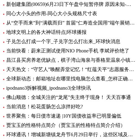
新创建集团(00659)6月23日下午盘中短暂停牌 原因未知-环球热闻
同心大小头的作用-同心大小头规格尺寸表
从“空手而来”到“满载而归” 首届“仁寿造全国用”端午展销会开幕_全球观天下
地球文明上的各大神话特点|环球播报
子兑怎么打成一个字_子兑字怎么打出来_环球快消息
当前快看：蔚来正测试使用NIO Phone手机 李斌评价绝了
昌江县买房养老优缺点，棋子湾山海泉与香格里温泉小镇养老生活成本对比！-全球今亮点
天天热文：“守艺人”唤醒弄堂记忆！“红蕴天平”志愿服务营造项目启动
全球新动态：邮箱地址在哪里找电脑怎么查看_怎样正确填写邮箱地址
ipodnano3拆解视频_ipodnano3|全球快讯
佛山顺德：全城关注的“龙尾”失主终于现身！ 天天百事通
当前消息！松花蛋肠怎么凉拌好吃?
世界聚焦：每日债市速递 |10Y国债收益率已明显偏低
贾宝玉的性格特点简介（贾宝玉的性格特点简介介绍）
环球通讯！增城新塘镇龙舟节6月29日举行，这些区域及路段将有交通管制