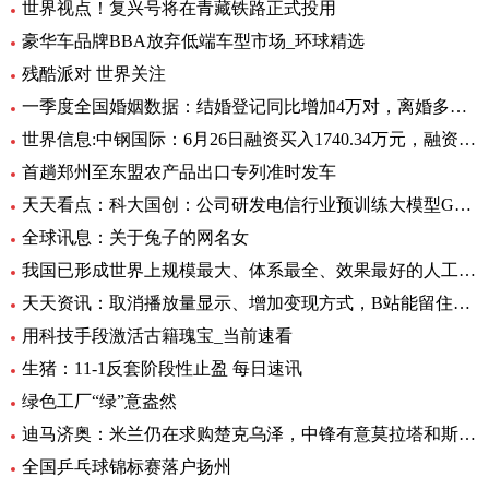
世界视点！复兴号将在青藏铁路正式投用
豪华车品牌BBA放弃低端车型市场_环球精选
残酷派对 世界关注
一季度全国婚姻数据：结婚登记同比增加4万对，离婚多了12万对
世界信息:中钢国际：6月26日融资买入1740.34万元，融资融券余额2.76亿元
首趟郑州至东盟农产品出口专列准时发车
天天看点：科大国创：公司研发电信行业预训练大模型GC-TeleGPT 现已在电信智能客服等领域实现落地应用
全球讯息：关于兔子的网名女
我国已形成世界上规模最大、体系最全、效果最好的人工影响天气作业力量
天天资讯：取消播放量显示、增加变现方式，B站能留住UP主吗？
用科技手段激活古籍瑰宝_当前速看
生猪：11-1反套阶段性止盈 每日速讯
绿色工厂“绿”意盎然
迪马济奥：米兰仍在求购楚克乌泽，中锋有意莫拉塔和斯卡马卡-全球新资讯
全国乒乓球锦标赛落户扬州