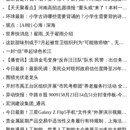
【天天聚看点】河南高招志愿填报 “重头戏”来了！本科一批、二批志愿30日起填报
环球最新：小学古诗哪些需要背诵的 7.小学生需要背的诗词有多少首
观点：[AI绘] 心海 / 深海
世界快消息！翟雨_关于翟雨介绍
这款甜味剂或于7月起被世卫组织列为“可能致癌物”，无糖可乐、口香糖中普遍有它|全球热头条
一封“信”串起绿色长江
【播资讯】流浪金毛变身“反诈汪汪队”队长 民警：出任务都要抢“档期 ”
今日最新！最新民调：美民众对联邦政府信任度降至20年来最低水平
围猎光伏老龙头
开封市禹王台区组织开展“市民考察团”养老服务行活动 全球热消息
异动快报：中路Ｂ股 9009158月23日14点51分封涨停板-今日热搜
宏润建设集团_通讯
今日最新！三星Galaxy Z Flip5手机“文件夹”外屏演示视频曝光
贵金属延期产品交易中适当性义务履行有待规制，上海法院向交易所发出司法建议_每日观察
聚焦通用人工智能，世界人工智能大会将展示30多款大模型