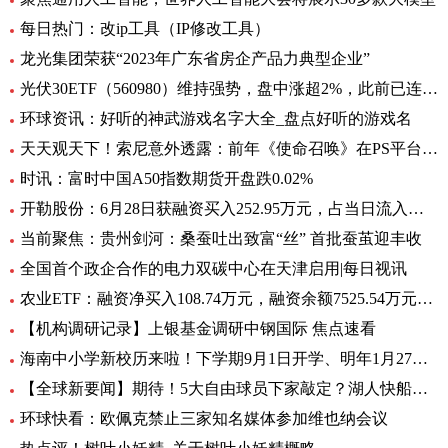
每日热门：改ip工具（IP修改工具）
龙光集团荣获“2023年广东省房企产品力典型企业”
光伏30ETF（560980）维持强势，盘中涨超2%，此前已连升3日，权重股捷佳伟创涨超3%
环球资讯：好听的神武游戏名字大全_盘点好听的游戏名
天天观天下！索尼意外透露：前年《使命召唤》在PS平台创造超8亿美元收入
时讯：富时中国A50指数期货开盘跌0.02%
开勒股份：6月28日获融资买入252.95万元，占当日流入资金比例11.65%-世界即时
当前聚焦：贵州剑河：桑蚕吐出致富“丝” 首批蚕茧迎丰收
全国首个政企合作的电力双碳中心在天津启用|每日视讯
农业ETF：融资净买入108.74万元，融资余额7525.54万元（06-28）
【机构调研记录】上银基金调研中钢国际 焦点速看
海南中小学新校历来啦！下学期9月1日开学、明年1月27日放寒假|观焦点
【全球新要闻】期待！5大自由球员下家敲定？湖人快船或签全明星后卫
环球快看：欧佩克禁止三家知名媒体参加维也纳会议