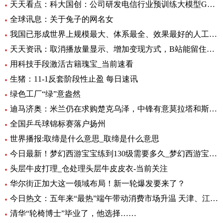
天天看点：科大国创：公司研发电信行业预训练大模型GC-TeleGPT 现已在电信智能客服等领域实现落地应用
全球讯息：关于兔子的网名女
我国已形成世界上规模最大、体系最全、效果最好的人工影响天气作业力量
天天资讯：取消播放量显示、增加变现方式，B站能留住UP主吗？
用科技手段激活古籍瑰宝_当前速看
生猪：11-1反套阶段性止盈 每日速讯
绿色工厂“绿”意盎然
迪马济奥：米兰仍在求购楚克乌泽，中锋有意莫拉塔和斯卡马卡-全球新资讯
全国乒乓球锦标赛落户扬州
世界播报:取缔是什么意思_取缔是什么意思
今日最新！梦幻西游宝宝练到130级需要多久_梦幻西游宝宝练级地点
头层牛皮打理_仓处理头层牛皮皮衣-当前关注
华尔街正加大这一领域布局！新一轮爆发要来了？
今日热文：五年来“最热”端午带动消费市场升温 天津、江苏、重庆等5省销售额超过2019年
清华“轮椅博士”毕业了，他选择……