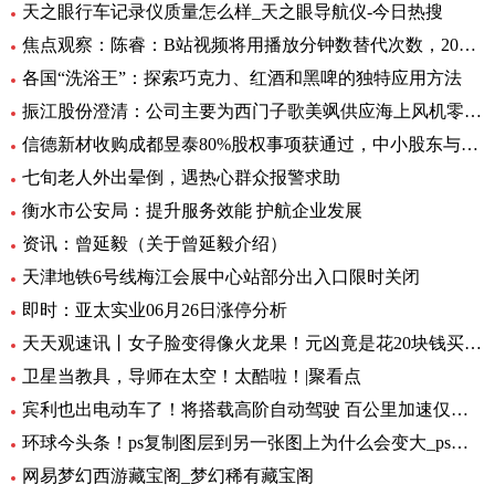
天之眼行车记录仪质量怎么样_天之眼导航仪-今日热搜
焦点观察：陈睿：B站视频将用播放分钟数替代次数，2022 年 UP 主总收入同比增加 28%
各国“洗浴王”：探索巧克力、红酒和黑啤的独特应用方法
振江股份澄清：公司主要为西门子歌美飒供应海上风机零部件-环球精选
信德新材收购成都昱泰80%股权事项获通过，中小股东与大股东存分歧
七旬老人外出晕倒，遇热心群众报警求助
衡水市公安局：提升服务效能 护航企业发展
资讯：曾延毅（关于曾延毅介绍）
天津地铁6号线梅江会展中心站部分出入口限时关闭
即时：亚太实业06月26日涨停分析
天天观速讯丨女子脸变得像火龙果！元凶竟是花20块钱买的……
卫星当教具，导师在太空！太酷啦！|聚看点
宾利也出电动车了！将搭载高阶自动驾驶 百公里加速仅需1.5秒 全球要闻
环球今头条！ps复制图层到另一张图上为什么会变大_ps复制图层到另一张图
网易梦幻西游藏宝阁_梦幻稀有藏宝阁