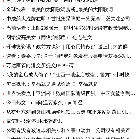
热点评！树叶小妖精_关于树叶小妖精概略
全球快看：最美的太阳歌词赏析_最美的太阳歌词
中成药大洗牌在即！首批集采降幅一览无余，必关注公司火线全揭秘，投资风险哪里藏？
当前快看：上限23948元！柳州住房公积金缴存政策调整，7月起执行
网络漂亮美女（网络抑郁症）-焦点热文
环球微资讯！政前方快评｜用心用情做好“送上门来的群众工作”
速看：泰嘉股份: 关于向特定对象发行股票申请获得深圳证券交易所上市审核中心审核通过的公告
万达商管向港交所提交IPO申请
“我的金店被人偷了！”江西一地金店被盗，警方13小时快速侦破 每日看点
每日视讯：幸福就是遇见你原唱_幸福就是
世界快看点丨亚洲杯击败韩国队晋级四强！中国女篮拿到世界杯及奥运资格赛席位
今日热文：cpu降温要多久_cpu降温
从杭州东站到萧山机场坐地铁怎么走 杭州东站到萧山机场有地铁 环球要闻
露笑科技涨停 环球微资讯
公司有没有减速器相关专利？宗申动力：公司没有相关产品以及专利