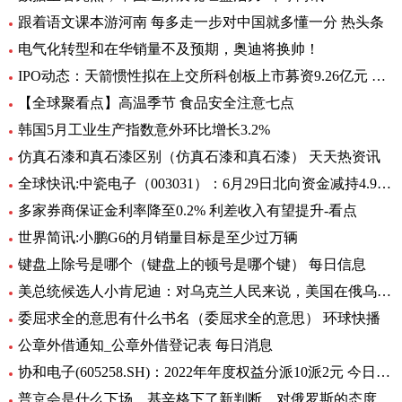
跟着语文课本游河南 每多走一步对中国就多懂一分 热头条
电气化转型和在华销量不及预期，奥迪将换帅！
IPO动态：天箭惯性拟在上交所科创板上市募资9.26亿元 全球新动态
【全球聚看点】高温季节 食品安全注意七点
韩国5月工业生产指数意外环比增长3.2%
仿真石漆和真石漆区别（仿真石漆和真石漆） 天天热资讯
全球快讯:中瓷电子（003031）：6月29日北向资金减持4.95万股
多家券商保证金利率降至0.2% 利差收入有望提升-看点
世界简讯:小鹏G6的月销量目标是至少过万辆
键盘上除号是哪个（键盘上的顿号是哪个键） 每日信息
美总统候选人小肯尼迪：对乌克兰人民来说，美国在俄乌中扮演的角色很糟糕
委屈求全的意思有什么书名（委屈求全的意思） 环球快播
公章外借通知_公章外借登记表 每日消息
协和电子(605258.SH)：2022年年度权益分派10派2元 今日热议
普京会是什么下场，基辛格下了新判断，对俄罗斯的态度完全变了！|全球时快讯