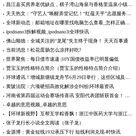
昌江县买房养老优缺点，棋子湾山海泉与香格里温泉小镇养老生活成本对比！-全球今亮点
天天热文：“守艺人”唤醒弄堂记忆！“红蕴天平”志愿服务营造项目启动
全球新动态：邮箱地址在哪里找电脑怎么查看_怎样正确填写邮箱地址
ipodnano3拆解视频_ipodnano3|全球快讯
佛山顺德：全城关注的“龙尾”失主终于现身！ 天天百事通
当前消息！松花蛋肠怎么凉拌好吃?
世界聚焦：每日债市速递 |10Y国债收益率已明显偏低
贾宝玉的性格特点简介（贾宝玉的性格特点简介介绍）
环球通讯！增城新塘镇龙舟节6月29日举行，这些区域及路段将有交通管制
黄陂法院：六项硬招高效化解涉企纠纷|环球最资讯
河南省第四届运动会赛场传喜讯 安阳代表团斩获首金！ 环球新要闻
卓越的意思视频_卓越的意思
【环球新视野】互帮互学粽香飘！浙江中医药大学与浙江商职院国际学生共度端午
张子龙行长小说全文阅读（张子龙）
金源博：黄金短线1932承压下行 短线利润兑现-时快讯