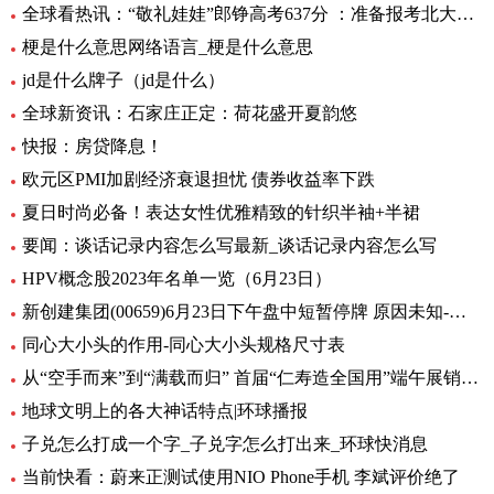
全球看热讯：“敬礼娃娃”郎铮高考637分 ：准备报考北大，未来做公务员为人民服务
梗是什么意思网络语言_梗是什么意思
jd是什么牌子（jd是什么）
全球新资讯：石家庄正定：荷花盛开夏韵悠
快报：房贷降息！
欧元区PMI加剧经济衰退担忧 债券收益率下跌
夏日时尚必备！表达女性优雅精致的针织半袖+半裙
要闻：谈话记录内容怎么写最新_谈话记录内容怎么写
HPV概念股2023年名单一览（6月23日）
新创建集团(00659)6月23日下午盘中短暂停牌 原因未知-环球热闻
同心大小头的作用-同心大小头规格尺寸表
从“空手而来”到“满载而归” 首届“仁寿造全国用”端午展销会开幕_全球观天下
地球文明上的各大神话特点|环球播报
子兑怎么打成一个字_子兑字怎么打出来_环球快消息
当前快看：蔚来正测试使用NIO Phone手机 李斌评价绝了