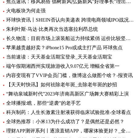
焦点速讯：移风易俗 倡树新风|弘扬新风"好理事长"理出乡村新风尚
火电板块为何走强
环球快资讯丨SHEIN否认向美递表 跨境电商领域IPO战况如何？
朱利叶斯·马达·比奥再次当选塞拉利昂总统
长久物流：目前市场上滚装船运力持续紧俏 运价比较坚挺-当前速看
苹果越贵越好卖？iPhone15 Pro或成主打产品 环球焦点
当前速读：天天基金活期宝登录_天天基金活期宝
端午假期湘西州实现旅游收入9.07亿元 增幅全省第一
内容变现有了VVIP会员门槛，微博这么做图个啥？-报资讯
【天天时快讯】如何祛除老年斑_去除老年斑的妙招
“舞动泉城新时代”2023年济南高新区广场舞大赛精彩上演
全球播报:瞧，那些“逆袭”的老手艺
科兴制药：人生长激素注射液获得临床试验批准-全球看点
全球热推荐：小米13为什么成功了？是偶然还是必然？
理财APP测评系列丨逐浪直销APP，哪家体验更好？_全球今亮点