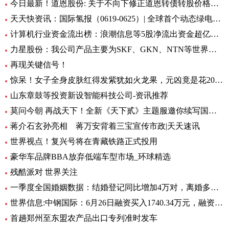
今日最新！道恩股份: 关于不向下修正道恩转债转股价格的公告
天天快资讯：国际氢报（0619-0625）| 全球首个动态绿电制氨工厂初具规模；MTU开发液氢航空燃料电池技术；道达尔致力于绿氢炼油……
计算机行业资金流出榜：浪潮信息等5股净流出资金超亿元_世界热文
力星股份：我公司产品主要为SKF、GKN、NTN等世界著名的轴承公司配套 全球热点评
再现关键信号！
惊呆！女子全身皮肤红得发紫犹如火龙果，元凶竟是花20块钱买的……_每日观点
山东章鼓等投资新设智能科技公司-资讯推荐
莫问今朝 再战天下！全新《天下贰》主题服邀你续写国韵风华！_当前播报
蒋介石玄孙亮相 蒋万安背着三宝宣传市政|天天速讯
世界视点！复兴号将在青藏铁路正式投用
豪华车品牌BBA放弃低端车型市场_环球精选
残酷派对 世界关注
一季度全国婚姻数据：结婚登记同比增加4万对，离婚多了12万对
世界信息:中钢国际：6月26日融资买入1740.34万元，融资融券余额2.76亿元
首趟郑州至东盟农产品出口专列准时发车