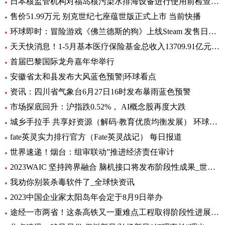
日本核监管机构对福岛核污染水排海设备进行使用前检查_速递
售价51.99万元 别克世纪七座蕴世版正式上市 当前快播
环球即时：冒险游戏《佛兰德斯的狗》上线Steam 发售日期待定
天天快消息！1-5月基本医疗保险基金总收入13709.91亿元，同比增长8.2%
首届巴黎国际龙舟嘉年华举行
安徽省太和县发布大风蓝色预警|环球看点
资讯：四川省气象台6月27日16时发布暴雨蓝色预警
市场探底回升：沪指跌0.52%， AI概念股再度大跌
城乡手拉手 共享好资源（解码·教育优质均衡发展） 环球通讯
fate英灵实力排行官方（Fate英灵战记） 每日报道
世界速递！烟台：组审联动”推进经济责任审计
2023WAIC 坚持跨界融合 脑机接口将发布阶段性成果_世界热讯
我劝你别装杀毒软件了_全球快资讯
2023中国企业家太阳岛年会定于8月9日举办
途经一市两省！这条高铁又一重难点工程取得阶段性进展_前沿热点