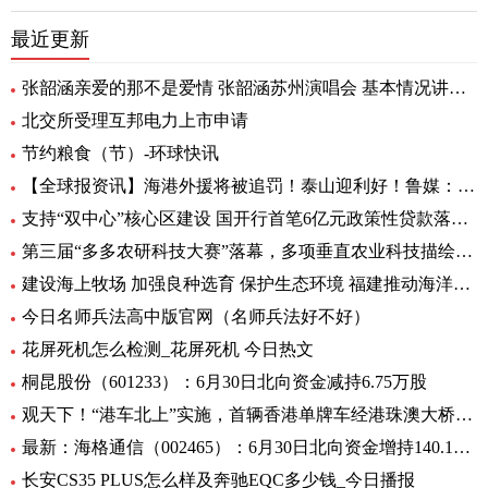
最近更新
张韶涵亲爱的那不是爱情 张韶涵苏州演唱会 基本情况讲解_天天通讯
北交所受理互邦电力上市申请
节约粮食（节）-环球快讯
【全球报资讯】海港外援将被追罚！泰山迎利好！鲁媒：足协不罚他，规则也不允许
支持“双中心”核心区建设 国开行首笔6亿元政策性贷款落地-天天亮点
第三届“多多农研科技大赛”落幕，多项垂直农业科技描绘未来农业图景
建设海上牧场 加强良种选育 保护生态环境 福建推动海洋渔业高质量发展（高质量发展调研行）
今日名师兵法高中版官网（名师兵法好不好）
花屏死机怎么检测_花屏死机 今日热文
桐昆股份（601233）：6月30日北向资金减持6.75万股
观天下！“港车北上”实施，首辆香港单牌车经港珠澳大桥入粤
最新：海格通信（002465）：6月30日北向资金增持140.12万股
长安CS35 PLUS怎么样及奔驰EQC多少钱_今日播报