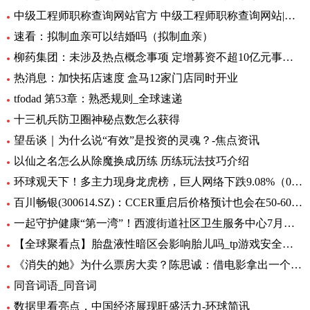
中级工程师职称查询网站官方 中级工程师职称查询网站|世界今日讯
速看：拟制血亲可以结婚吗（拟制血亲）
柳药集团：未涉及热点概念事项 定增募资不超10亿元事项目前处于审核阶段 环球速看
热消息：加快拓店速度 盒马12家门店同时开业
tfodad 第53章：熟悉规则_全球速递
十三机兵防卫圈神秘点数怎么获得
望岳谈｜为什么说“有效”是投资的灵魂？-焦点资讯
以仙之名怎么从除魔换成历练 历练玩法技巧介绍
环球观天下！多主力现身龙虎榜，巨人网络下跌9.08%（06-30）
百川畅银(300614.SZ)：CCER重启后价格预计也会在50-60元/吨左右
一起守护健康“第一湾”！西渡街道社区卫生服务中心7月专病门诊一览表出炉_环球滚动
【全球聚看点】胎盘液性暗区会影响胎儿吗_tp游戏安全中心
《消失的她》为什么票房大卖？陈思诚：借电影拿出一个生活的剖面
同音词语_同音词
数据里看亮点，中国经济展现旺盛活力-环球简讯