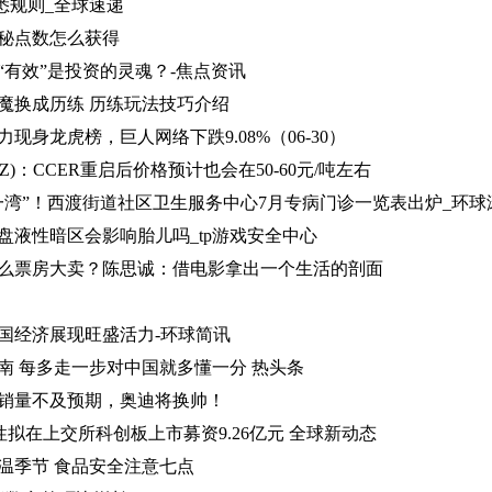
：熟悉规则_全球速递
秘点数怎么获得
“有效”是投资的灵魂？-焦点资讯
魔换成历练 历练玩法技巧介绍
现身龙虎榜，巨人网络下跌9.08%（06-30）
.SZ)：CCER重启后价格预计也会在50-60元/吨左右
一湾”！西渡街道社区卫生服务中心7月专病门诊一览表出炉_环球
盘液性暗区会影响胎儿吗_tp游戏安全中心
么票房大卖？陈思诚：借电影拿出一个生活的剖面
国经济展现旺盛活力-环球简讯
南 每多走一步对中国就多懂一分 热头条
销量不及预期，奥迪将换帅！
性拟在上交所科创板上市募资9.26亿元 全球新动态
温季节 食品安全注意七点