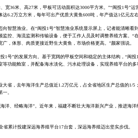
米、宽36米、高27米，甲板可活动面积达3000平方米。”“闽投1号”
达6.2万立方米，每年可出产优质大黄鱼600吨，年产值达1亿元左
迈向智慧渔业。在“闽投1号”智慧渔业系统显示屏上，记者能清晰看
频监控、海流监测和传输设备，便于工作人员及时调整养殖方案。“
宽广，体形、肉质更接近野生大黄鱼，市场价格更高。”颜家强说。
闽投1号”的发展方向。基于宽阔的甲板空间和稳定的主体结构，“闽投
室等功能舱室，并配备海水淡化、污水处理设备，实现养殖平台的多
业大省，去年海洋生产总值近1.2万亿元，占全省地区生产总值的1/5
第一。
识海洋、经略海洋”。近年来，福建不断壮大海洋新兴产业，推进海洋
。
底，全省累计投建深远海养殖平台17台套，深远海养殖迈出坚实步伐。