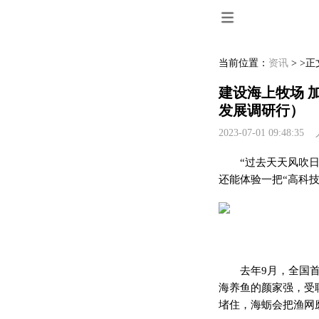
当前位置：
资讯
> >正
建设海上牧场 
发展调研行）
2023-07-01 09:48:
“过去天天风吹
还能体验一把“高科技
去年9月，全国
海养鱼的颜家强，受
堵住，海蛎会把渔网