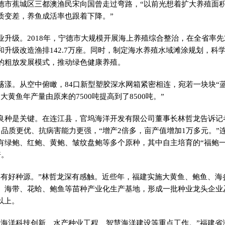
德市蕉城区三都澳渔民宋向国曾走过弯路，“以前光想着扩大养殖面
质变差，养鱼成活率也跟着下降。”
业升级。2018年，宁德市大规模开展海上养殖综合整治，在全省率
和升级改造渔排142.7万座。同时，制定海水养殖水域滩涂规划，科
的粗放发展模式，推动绿色健康养殖。
荡漾。从空中俯瞰，84口新型塑胶深水网箱紧密相连，宛若一块块“
大黄鱼年产量由原来的7500吨提高到了8500吨。”
良种是关键。在连江县，官坞海洋开发有限公司董事长林哲龙告诉记
，品质更优、抗病害能力更强，“增产2倍多，亩产值增加1万多元。”
有绿鲍、红鲍、黄鲍、皱纹盘鲍等多个原种，其中自主培育的“福鲍一
倍。
得有好种源。”林哲龙深有感触。近些年，福建实施大黄鱼、鲍鱼、海
、海带、花蛤、鲍鱼等苗种产业化生产基地，形成一批种业龙头企业
以上。
进海洋科技创新、水产种业工程、智慧海洋建设等重点工作。”福建省