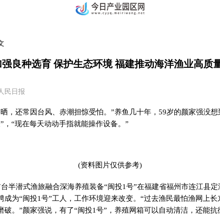
文
加强良种选育 保护生态环境 福建推动海洋渔业高质
35 人民日报
日晒，还常因台风、赤潮担惊受怕。”养鱼几十年，59岁的颜家强没
”，“现在每天动动手指就能操作设备。”
(资料图片仅供参考)
首台半潜式渔旅融合深海养殖装备“闽投1号”在福建省福州市连江县
聘成为“闽投1号”工人，工作环境迎来改变。“过去渔民最怕渔网上
磨破。”颜家强说，有了“闽投1号”，养殖网箱可以自动清洁，还能抗