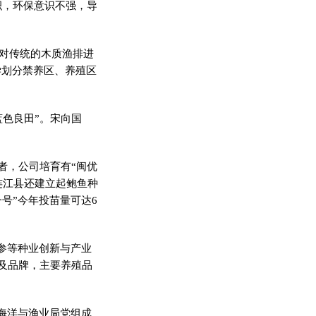
积，环保意识不强，导
先对传统的木质渔排进
学划分禁养区、养殖区
蓝色良田”。宋向国
者，公司培育有“闽优
连江县还建立起鲍鱼种
号”今年投苗量可达6
参等种业创新与产业
及品牌，主要养殖品
海洋与渔业局党组成