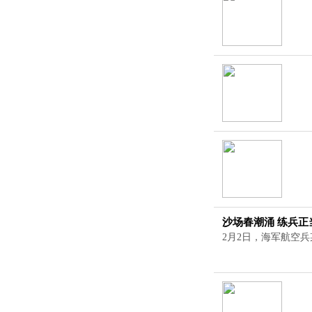
沙场春潮涌 练兵正
2月2日，海军航空兵