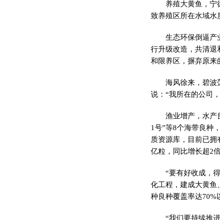
养殖大黄鱼，宁
致养殖区所在水域水
生态环保倒逼产
行升级改造，共清退
和限养区，摒弃原来
海风徐来，碧波
说：“我所在的公司，
渔业增产，水产
1号”等8个海带良种
质资源库，目前已拥
亿粒，同比增长超2
“要有好收成，
化工程，建成大黄鱼
种良种覆盖率达70%
“我们要持续推