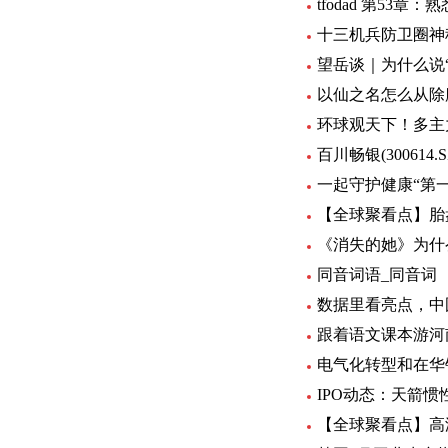
tfodad 第53章
十三机兵防卫圈神
望岳谈｜为什么说
以仙之名怎么从除
环球观天下！多主力
百川畅银(300614
一起守护健康“第
【全球聚看点】胎
《消失的她》为什
同音词语_同音词
数据里看亮点，中
跟着语文课本游河
电气化转型和在华
IPO动态：天箭惯
【全球聚看点】高