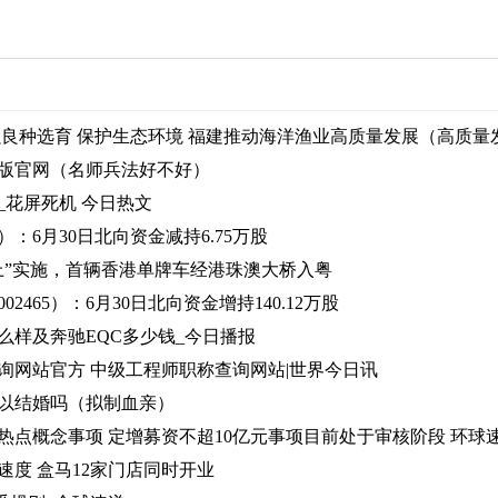
强良种选育 保护生态环境 福建推动海洋渔业高质量发展（高质量
版官网（名师兵法好不好）
_花屏死机 今日热文
3）：6月30日北向资金减持6.75万股
上”实施，首辆香港单牌车经港珠澳大桥入粤
2465）：6月30日北向资金增持140.12万股
S怎么样及奔驰EQC多少钱_今日播报
询网站官方 中级工程师职称查询网站|世界今日讯
以结婚吗（拟制血亲）
热点概念事项 定增募资不超10亿元事项目前处于审核阶段 环球
速度 盒马12家门店同时开业