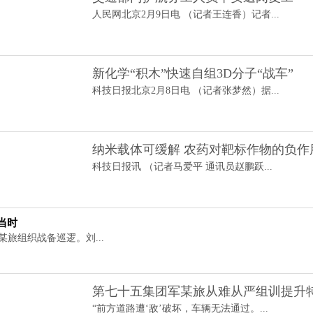
人民网北京2月9日电 （记者王连香）记者...
新化学“积木”快速自组3D分子“战车”
科技日报北京2月8日电 （记者张梦然）据...
纳米载体可缓解 农药对靶标作物的负作
科技日报讯 （记者马爱平 通讯员赵鹏跃...
当时
某旅组织战备巡逻。刘...
第七十五集团军某旅从难从严组训提升
“前方道路遭‘敌’破坏，车辆无法通过。...