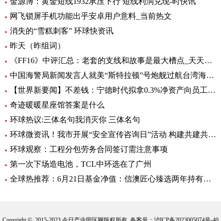
金源博：黄金短线1932承压下行 短线利润兑现-时快讯
网飞锁屏手机功能出乎安卓用户意料_当前热文
消失的“雪糕刺客” 环球快资讯
昨天（昨组词）
《FF16》中评汇总：老套的支线和故事是最大槽点_天天头条
中国海警局新闻发言人就美“斯特拉顿”号炮舰过航台湾海峡发表谈话|每日动态
【世界新要闻】不差钱：宁德时代拟拿0.3%净资产向员工提供无息借款，支持购自住商品房
奇迹暖暖星座馆答案是什么
环球热议:三体名句我消灭你 三体名句
环球微资讯！我市开展“安全宣传咨询日”活动 构建共建共治共享安全生产格局
环球观察：工程分包劳务合同签订需注意事项
第一次下场造电池，TCL中环选在了广州
全球热推荐：6月21日基金净值：信澳匠心臻选两年持有期混合最新净值1.1771，跌4.47%
Copyright © 2015-2023 今日产业园区网版权所有 备案号：
沪ICP备2023005074号-40