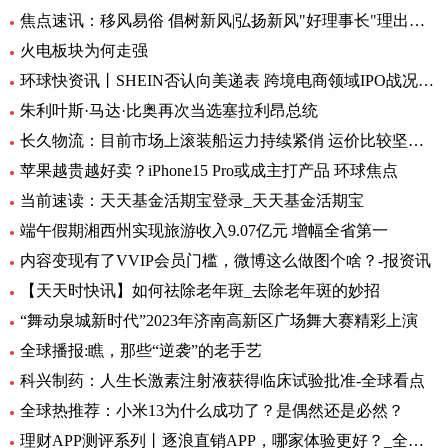
焦点速讯：移风易俗 倡树新风|弘扬新风"好理事长"理出乡村新风尚
火电板块为何走强
环球快资讯丨SHEIN否认向美递表 跨境电商领域IPO战况如何？
朱利叶斯·马达·比奥再次当选塞拉利昂总统
长久物流：目前市场上滚装船运力持续紧俏 运价比较坚挺-当前速看
苹果越贵越好卖？iPhone15 Pro或成主打产品 环球焦点
当前速读：天天基金活期宝登录_天天基金活期宝
端午假期湘西州实现旅游收入9.07亿元 增幅全省第一
内容变现有了VVIP会员门槛，微博这么做图个啥？-报资讯
【天天时快讯】如何祛除老年斑_去除老年斑的妙招
“舞动泉城新时代”2023年济南高新区广场舞大赛精彩上演
全球播报:瞧，那些“逆袭”的老手艺
科兴制药：人生长激素注射液获得临床试验批准-全球看点
全球热推荐：小米13为什么成功了？是偶然还是必然？
理财APP测评系列丨逐浪直销APP，哪家体验更好？_全球今亮点