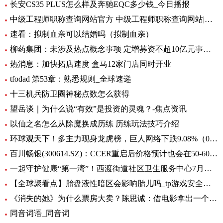
长安CS35 PLUS怎么样及奔驰EQC多少钱_今日播报
中级工程师职称查询网站官方 中级工程师职称查询网站|世界今日讯
速看：拟制血亲可以结婚吗（拟制血亲）
柳药集团：未涉及热点概念事项 定增募资不超10亿元事项目前处于审核阶段 环球速看
热消息：加快拓店速度 盒马12家门店同时开业
tfodad 第53章：熟悉规则_全球速递
十三机兵防卫圈神秘点数怎么获得
望岳谈｜为什么说“有效”是投资的灵魂？-焦点资讯
以仙之名怎么从除魔换成历练 历练玩法技巧介绍
环球观天下！多主力现身龙虎榜，巨人网络下跌9.08%（06-30）
百川畅银(300614.SZ)：CCER重启后价格预计也会在50-60元/吨左右
一起守护健康“第一湾”！西渡街道社区卫生服务中心7月专病门诊一览表出炉_环球滚动
【全球聚看点】胎盘液性暗区会影响胎儿吗_tp游戏安全中心
《消失的她》为什么票房大卖？陈思诚：借电影拿出一个生活的剖面
同音词语_同音词