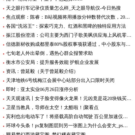
天之眼行车记录仪质量怎么样_天之眼导航仪-今日热搜
焦点观察：陈睿：B站视频将用播放分钟数替代次数，2022 年 UP 主总收入同比增加 28%
各国“洗浴王”：探索巧克力、红酒和黑啤的独特应用方法
振江股份澄清：公司主要为西门子歌美飒供应海上风机零部件-环球精选
信德新材收购成都昱泰80%股权事项获通过，中小股东与大股东存分歧
七旬老人外出晕倒，遇热心群众报警求助
衡水市公安局：提升服务效能 护航企业发展
资讯：曾延毅（关于曾延毅介绍）
天津地铁6号线梅江会展中心站部分出入口限时关闭
即时：亚太实业06月26日涨停分析
天天观速讯丨女子脸变得像火龙果！元凶竟是花20块钱买的……
卫星当教具，导师在太空！太酷啦！|聚看点
宾利也出电动车了！将搭载高阶自动驾驶 百公里加速仅需1.5秒 全球要闻
环球今头条！ps复制图层到另一张图上为什么会变大_ps复制图层到另一张图
网易梦幻西游藏宝阁_梦幻稀有藏宝阁