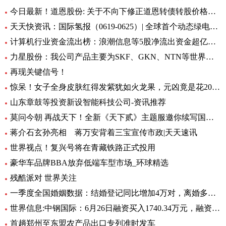
今日最新！道恩股份: 关于不向下修正道恩转债转股价格的公告
天天快资讯：国际氢报（0619-0625）| 全球首个动态绿电制氨工厂初具规模；MTU开发液氢航空燃料电池技术；道达尔致力于绿氢炼油……
计算机行业资金流出榜：浪潮信息等5股净流出资金超亿元_世界热文
力星股份：我公司产品主要为SKF、GKN、NTN等世界著名的轴承公司配套 全球热点评
再现关键信号！
惊呆！女子全身皮肤红得发紫犹如火龙果，元凶竟是花20块钱买的……_每日观点
山东章鼓等投资新设智能科技公司-资讯推荐
莫问今朝 再战天下！全新《天下贰》主题服邀你续写国韵风华！_当前播报
蒋介石玄孙亮相 蒋万安背着三宝宣传市政|天天速讯
世界视点！复兴号将在青藏铁路正式投用
豪华车品牌BBA放弃低端车型市场_环球精选
残酷派对 世界关注
一季度全国婚姻数据：结婚登记同比增加4万对，离婚多了12万对
世界信息:中钢国际：6月26日融资买入1740.34万元，融资融券余额2.76亿元
首趟郑州至东盟农产品出口专列准时发车