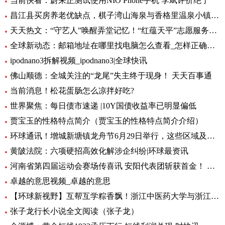
当前快看：蔚来正测试使用NIO Phone手机 李斌评价绝了
昌江县买房养老优缺点，棋子湾山海泉与香格里温泉小镇养老生活成本对比！-全球今亮点
天天热文：“守艺人”唤醒弄堂记忆！“红蕴天平”志愿服务营造项目启动
全球新动态：邮箱地址在哪里找电脑怎么查看_怎样正确填写邮箱地址
ipodnano3拆解视频_ipodnano3|全球快讯
佛山顺德：全城关注的“龙尾”失主终于现身！ 天天百事通
当前消息！松花蛋肠怎么凉拌好吃?
世界聚焦：每日债市速递 |10Y国债收益率已明显偏低
贾宝玉的性格特点简介（贾宝玉的性格特点简介介绍）
环球通讯！增城新塘镇龙舟节6月29日举行，这些区域及路段将有交通管制
黄陂法院：六项硬招高效化解涉企纠纷|环球最资讯
河南省第四届运动会赛场传喜讯 安阳代表团斩获首金！ 环球新要闻
卓越的意思视频_卓越的意思
【环球新视野】互帮互学粽香飘！浙江中医药大学与浙江商职院国际学生共度端午
张子龙行长小说全文阅读（张子龙）