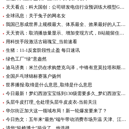
天天看点：科大国创：公司研发电信行业预训练大模型GC-TeleGPT 现已在电信智能客服等领域实现落地应用
全球讯息：关于兔子的网名女
我国已形成世界上规模最大、体系最全、效果最好的人工影响天气作业力量
天天资讯：取消播放量显示、增加变现方式，B站能留住UP主吗？
用科技手段激活古籍瑰宝_当前速看
生猪：11-1反套阶段性止盈 每日速讯
绿色工厂“绿”意盎然
迪马济奥：米兰仍在求购楚克乌泽，中锋有意莫拉塔和斯卡马卡-全球新资讯
全国乒乓球锦标赛落户扬州
世界播报:取缔是什么意思_取缔是什么意思
今日最新！梦幻西游宝宝练到130级需要多久_梦幻西游宝宝练级地点
头层牛皮打理_仓处理头层牛皮皮衣-当前关注
华尔街正加大这一领域布局！新一轮爆发要来了？
今日热文：五年来“最热”端午带动消费市场升温 天津、江苏、重庆等5省销售额超过2019年
清华“轮椅博士”毕业了，他选择……