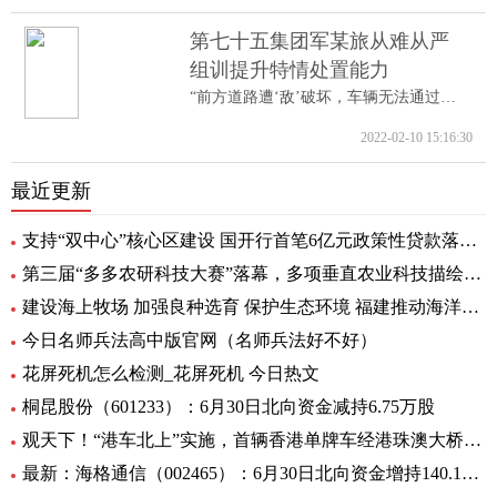
第七十五集团军某旅从难从严
组训提升特情处置能力
“前方道路遭‘敌’破坏，车辆无法通过。...
2022-02-10 15:16:30
最近更新
支持“双中心”核心区建设 国开行首笔6亿元政策性贷款落地-天天亮点
第三届“多多农研科技大赛”落幕，多项垂直农业科技描绘未来农业图景
建设海上牧场 加强良种选育 保护生态环境 福建推动海洋渔业高质量发展（高质量发展调研行）
今日名师兵法高中版官网（名师兵法好不好）
花屏死机怎么检测_花屏死机 今日热文
桐昆股份（601233）：6月30日北向资金减持6.75万股
观天下！“港车北上”实施，首辆香港单牌车经港珠澳大桥入粤
最新：海格通信（002465）：6月30日北向资金增持140.12万股