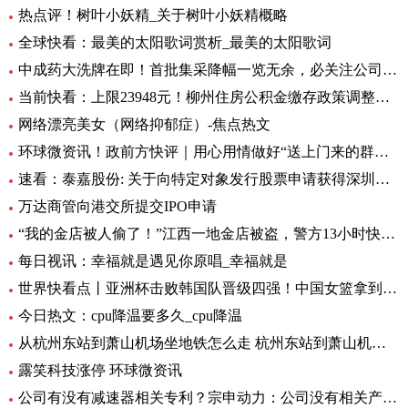
热点评！树叶小妖精_关于树叶小妖精概略
全球快看：最美的太阳歌词赏析_最美的太阳歌词
中成药大洗牌在即！首批集采降幅一览无余，必关注公司火线全揭秘，投资风险哪里藏？
当前快看：上限23948元！柳州住房公积金缴存政策调整，7月起执行
网络漂亮美女（网络抑郁症）-焦点热文
环球微资讯！政前方快评｜用心用情做好“送上门来的群众工作”
速看：泰嘉股份: 关于向特定对象发行股票申请获得深圳证券交易所上市审核中心审核通过的公告
万达商管向港交所提交IPO申请
“我的金店被人偷了！”江西一地金店被盗，警方13小时快速侦破 每日看点
每日视讯：幸福就是遇见你原唱_幸福就是
世界快看点丨亚洲杯击败韩国队晋级四强！中国女篮拿到世界杯及奥运资格赛席位
今日热文：cpu降温要多久_cpu降温
从杭州东站到萧山机场坐地铁怎么走 杭州东站到萧山机场有地铁 环球要闻
露笑科技涨停 环球微资讯
公司有没有减速器相关专利？宗申动力：公司没有相关产品以及专利