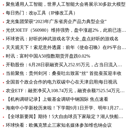
聚焦通用人工智能，世界人工智能大会将展示30多款大模型
每日热门：改ip工具（IP修改工具）
龙光集团荣获“2023年广东省房企产品力典型企业”
光伏30ETF（560980）维持强势，盘中涨超2%，此前已连升3日，权重股捷佳伟创涨超3%
环球资讯：好听的神武游戏名字大全_盘点好听的游戏名
天天观天下！索尼意外透露：前年《使命召唤》在PS平台创造超8亿美元收入
时讯：富时中国A50指数期货开盘跌0.02%
开勒股份：6月28日获融资买入252.95万元，占当日流入资金比例11.65%-世界即时
当前聚焦：贵州剑河：桑蚕吐出致富“丝” 首批蚕茧迎丰收
全国首个政企合作的电力双碳中心在天津启用|每日视讯
农业ETF：融资净买入108.74万元，融资余额7525.54万元（06-28）
【机构调研记录】上银基金调研中钢国际 焦点速看
海南中小学新校历来啦！下学期9月1日开学、明年1月27日放寒假|观焦点
【全球新要闻】期待！5大自由球员下家敲定？湖人快船或签全明星后卫
环球快看：欧佩克禁止三家知名媒体参加维也纳会议