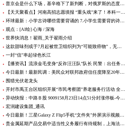
普京会是什么下场，基辛格下了新判断，对俄罗斯的态度完全变了！|全球时快讯
【天天聚看点】河南高招志愿填报 “重头戏”来了！本科一批、二批志愿30日起填报
环球最新：小学古诗哪些需要背诵的 7.小学生需要背的诗词有多少首
观点：[AI绘] 心海 / 深海
世界快消息！翟雨_关于翟雨介绍
这款甜味剂或于7月起被世卫组织列为“可能致癌物”，无糖可乐、口香糖中普遍有它|全球热头条
一封“信”串起绿色长江
【播资讯】流浪金毛变身“反诈汪汪队”队长 民警：出任务都要抢“档期 ”
今日最新！最新民调：美民众对联邦政府信任度降至20年来最低水平
围猎光伏老龙头
开封市禹王台区组织开展“市民考察团”养老服务行活动 全球热消息
异动快报：中路Ｂ股 9009158月23日14点51分封涨停板-今日热搜
宏润建设集团_通讯
今日最新！三星Galaxy Z Flip5手机“文件夹”外屏演示视频曝光
贵金属延期产品交易中适当性义务履行有待规制，上海法院向交易所发出司法建议_每日观察