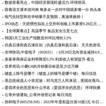
数据里看亮点，中国经济展现旺盛活力-环球简讯
跟着语文课本游河南 每多走一步对中国就多懂一分 热头条
电气化转型和在华销量不及预期，奥迪将换帅！
IPO动态：天箭惯性拟在上交所科创板上市募资9.26亿元 全球新动态
【全球聚看点】高温季节 食品安全注意七点
韩国5月工业生产指数意外环比增长3.2%
仿真石漆和真石漆区别（仿真石漆和真石漆） 天天热资讯
全球快讯:中瓷电子（003031）：6月29日北向资金减持4.95万股
多家券商保证金利率降至0.2% 利差收入有望提升-看点
世界简讯:小鹏G6的月销量目标是至少过万辆
键盘上除号是哪个（键盘上的顿号是哪个键） 每日信息
美总统候选人小肯尼迪：对乌克兰人民来说，美国在俄乌中扮演的角色很糟糕
委屈求全的意思有什么书名（委屈求全的意思） 环球快播
公章外借通知_公章外借登记表 每日消息
协和电子(605258.SH)：2022年年度权益分派10派2元 今日热议