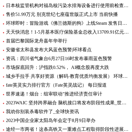
日本核监管机构对福岛核污染水排海设备进行使用前检查_速递
售价51.99万元 别克世纪七座蕴世版正式上市 当前快播
环球即时：冒险游戏《佛兰德斯的狗》上线Steam 发售日期待定
天天快消息！1-5月基本医疗保险基金总收入13709.91亿元，同比增长8.2%
首届巴黎国际龙舟嘉年华举行
安徽省太和县发布大风蓝色预警|环球看点
资讯：四川省气象台6月27日16时发布暴雨蓝色预警
市场探底回升：沪指跌0.52%， AI概念股再度大跌
城乡手拉手 共享好资源（解码·教育优质均衡发展） 环球通讯
fate英灵实力排行官方（Fate英灵战记） 每日报道
世界速递！烟台：组审联动”推进经济责任审计
2023WAIC 坚持跨界融合 脑机接口将发布阶段性成果_世界热讯
我劝你别装杀毒软件了_全球快资讯
2023中国企业家太阳岛年会定于8月9日举办
途经一市两省！这条高铁又一重难点工程取得阶段性进展_前沿热点