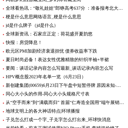
全球看热讯：“敬礼娃娃”郎铮高考637分 ：准备报考北大，未来做公务员为人民服务
梗是什么意思网络语言_梗是什么意思
jd是什么牌子（jd是什么）
全球新资讯：石家庄正定：荷花盛开夏韵悠
快报：房贷降息！
欧元区PMI加剧经济衰退担忧 债券收益率下跌
夏日时尚必备！表达女性优雅精致的针织半袖+半裙
要闻：谈话记录内容怎么写最新_谈话记录内容怎么写
HPV概念股2023年名单一览（6月23日）
新创建集团(00659)6月23日下午盘中短暂停牌 原因未知-环球热闻
同心大小头的作用-同心大小头规格尺寸表
从“空手而来”到“满载而归” 首届“仁寿造全国用”端午展销会开幕_全球观天下
地球文明上的各大神话特点|环球播报
子兑怎么打成一个字_子兑字怎么打出来_环球快消息