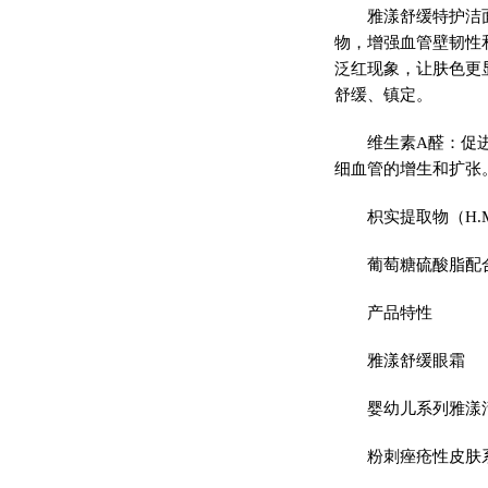
雅漾舒缓特护洁
物，增强血管壁韧性
泛红现象，让肤色更
舒缓、镇定。
维生素A醛：促
细血管的增生和扩张
枳实提取物（H.
葡萄糖硫酸脂配
产品特性
雅漾舒缓眼霜
婴幼儿系列雅漾
粉刺痤疮性皮肤