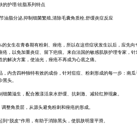
肤的护理/祛脂系列特点
节油脂分泌,抑制细菌繁殖,清除毛囊角质栓,舒缓炎症反应
83%的女生在青春期有粉刺、痤疮，所以在这些症状发生以后，应先
痤疮，以免加重炎症、留下疤痕。来自法国的敏感肌肤护理专家，针
性的解决方案，使油光，痤疮不再成为心底之痛。
品，内含四种独特有效的成份，针对痘痘、粉刺形成的每一步：南瓜
少黑头。
制细菌滋生，配合雅漾活泉水舒缓、抗刺激、减轻红肿现象。
：调整角质层，从源头避免粉刺和痤疮的形成。
起到“脱皮”作用，有助于消除黑头，使肌肤明显平滑。