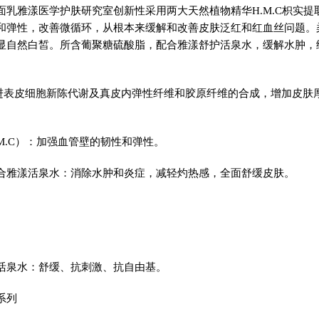
面乳雅漾医学护肤研究室创新性采用两大天然植物精华H.M.C枳实提
和弹性，改善微循环，从根本来缓解和改善皮肤泛红和红血丝问题。
显自然白皙。所含葡聚糖硫酸脂，配合雅漾舒护活泉水，缓解水肿，
进表皮细胞新陈代谢及真皮内弹性纤维和胶原纤维的合成，增加皮肤
。
M.C）：加强血管壁的韧性和弹性。
合雅漾活泉水：消除水肿和炎症，减轻灼热感，全面舒缓皮肤。
活泉水：舒缓、抗刺激、抗自由基。
系列