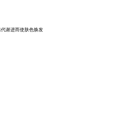
陈代谢进而使肤色焕发