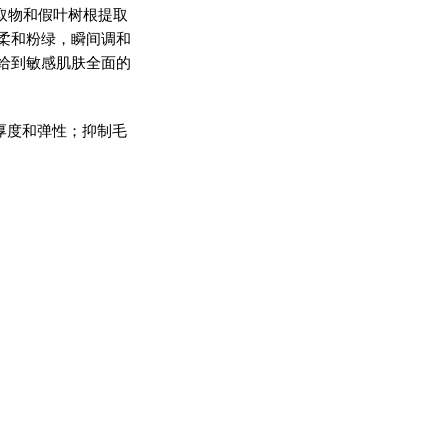
取物和假叶树根提取
柔和粉绿，瞬间调和
给到敏感肌肤全面的
厚度和弹性；抑制毛