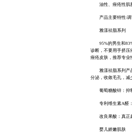
油性、痤疮性肌
产品主要特性:调
雅漾祛脂系列
95%的男生和
诊断，不要用手挤压
痤疮皮肤，推荐专业
雅漾祛脂系列产
分泌，收敛毛孔，减
葡萄糖酸锌：抑
专利维生素A醛
改良果酸：真正
婴儿娇嫩肌肤