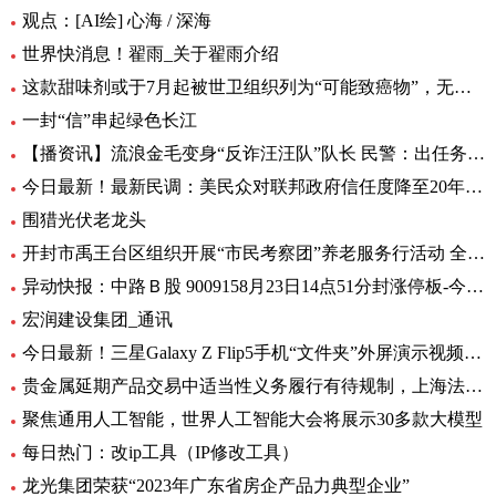
观点：[AI绘] 心海 / 深海
世界快消息！翟雨_关于翟雨介绍
这款甜味剂或于7月起被世卫组织列为“可能致癌物”，无糖可乐、口香糖中普遍有它|全球热头条
一封“信”串起绿色长江
【播资讯】流浪金毛变身“反诈汪汪队”队长 民警：出任务都要抢“档期 ”
今日最新！最新民调：美民众对联邦政府信任度降至20年来最低水平
围猎光伏老龙头
开封市禹王台区组织开展“市民考察团”养老服务行活动 全球热消息
异动快报：中路Ｂ股 9009158月23日14点51分封涨停板-今日热搜
宏润建设集团_通讯
今日最新！三星Galaxy Z Flip5手机“文件夹”外屏演示视频曝光
贵金属延期产品交易中适当性义务履行有待规制，上海法院向交易所发出司法建议_每日观察
聚焦通用人工智能，世界人工智能大会将展示30多款大模型
每日热门：改ip工具（IP修改工具）
龙光集团荣获“2023年广东省房企产品力典型企业”