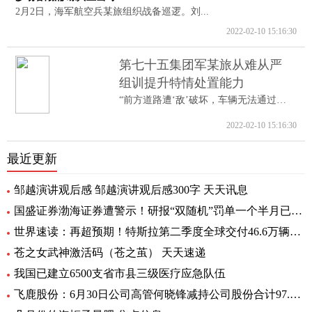
2月2日，海军航空兵某旅组织战备巡逻。刘...
2022-02-10 15:16:30
第七十五集团军某旅从难从严
组训提升特情处置能力
“前方道路遭‘敌’破坏，车辆无法通过。...
2022-02-10 15:16:30
最近更新
邹越演讲观后感 邹越演讲观后感300字 天天讯息
国盛证券渤海证券遭警示！研报“双随机”罚单一个半月已开39张
世界速读：再超预期！特斯拉第二季度全球交付46.6万辆，继续稳居全球纯电销冠
苍之女武神激活码（苍之茧） 天天速递
我国已建立6500支省市县三级医疗应急队伍
飞鹿股份：6月30日公司高管何晓锋减持公司股份合计97.6万股|百事通