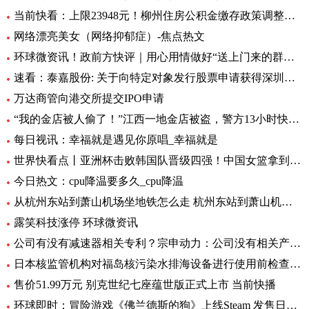
当前快看：上限23948元！柳州住房公积金缴存政策调整，7月起执行
网络漂亮美女（网络抑郁症）-焦点热文
环球微资讯！政前方快评｜用心用情做好“送上门来的群众工作”
速看：泰嘉股份: 关于向特定对象发行股票申请获得深圳证券交易所上市审核中心审核通过的公告
万达商管向港交所提交IPO申请
“我的金店被人偷了！”江西一地金店被盗，警方13小时快速侦破 每日看点
每日视讯：幸福就是遇见你原唱_幸福就是
世界快看点丨亚洲杯击败韩国队晋级四强！中国女篮拿到世界杯及奥运资格赛席位
今日热文：cpu降温要多久_cpu降温
从杭州东站到萧山机场坐地铁怎么走 杭州东站到萧山机场有地铁 环球要闻
露笑科技涨停 环球微资讯
公司有没有减速器相关专利？宗申动力：公司没有相关产品以及专利
日本核监管机构对福岛核污染水排海设备进行使用前检查_速递
售价51.99万元 别克世纪七座蕴世版正式上市 当前快播
环球即时：冒险游戏《佛兰德斯的狗》上线Steam 发售日期待定