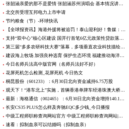
张韶涵亲爱的那不是爱情 张韶涵苏州演唱会 基本情况讲解_天天通讯
北交所受理互邦电力上市申请
节约粮食（节）-环球快讯
【全球报资讯】海港外援将被追罚！泰山迎利好！鲁媒：足协不罚他，规则也不允许
支持“双中心”核心区建设 国开行首笔6亿元政策性贷款落地-天天亮点
第三届“多多农研科技大赛”落幕，多项垂直农业科技描绘未来农业图景
建设海上牧场 加强良种选育 保护生态环境 福建推动海洋渔业高质量发展（高质量发展调研行）
今日名师兵法高中版官网（名师兵法好不好）
花屏死机怎么检测_花屏死机 今日热文
桐昆股份（601233）：6月30日北向资金减持6.75万股
观天下！“港车北上”实施，首辆香港单牌车经港珠澳大桥入粤
最新：海格通信（002465）：6月30日北向资金增持140.12万股
长安CS35 PLUS怎么样及奔驰EQC多少钱_今日播报
中级工程师职称查询网站官方 中级工程师职称查询网站|世界今日讯
速看：拟制血亲可以结婚吗（拟制血亲）