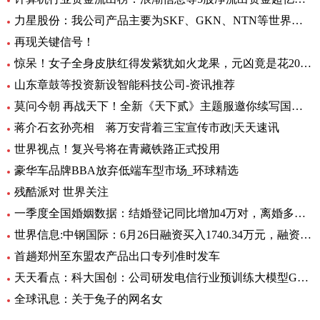
力星股份：我公司产品主要为SKF、GKN、NTN等世界著名的轴承公司配套 全球热点评
再现关键信号！
惊呆！女子全身皮肤红得发紫犹如火龙果，元凶竟是花20块钱买的……_每日观点
山东章鼓等投资新设智能科技公司-资讯推荐
莫问今朝 再战天下！全新《天下贰》主题服邀你续写国韵风华！_当前播报
蒋介石玄孙亮相 蒋万安背着三宝宣传市政|天天速讯
世界视点！复兴号将在青藏铁路正式投用
豪华车品牌BBA放弃低端车型市场_环球精选
残酷派对 世界关注
一季度全国婚姻数据：结婚登记同比增加4万对，离婚多了12万对
世界信息:中钢国际：6月26日融资买入1740.34万元，融资融券余额2.76亿元
首趟郑州至东盟农产品出口专列准时发车
天天看点：科大国创：公司研发电信行业预训练大模型GC-TeleGPT 现已在电信智能客服等领域实现落地应用
全球讯息：关于兔子的网名女