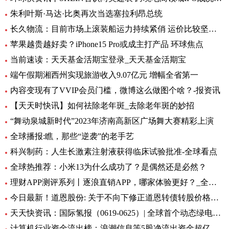
朱利叶斯·马达·比奥再次当选塞拉利昂总统
长久物流：目前市场上滚装船运力持续紧俏 运价比较坚挺-当前速看
苹果越贵越好卖？iPhone15 Pro或成主打产品 环球焦点
当前速读：天天基金活期宝登录_天天基金活期宝
端午假期湘西州实现旅游收入9.07亿元 增幅全省第一
内容变现有了VVIP会员门槛，微博这么做图个啥？-报资讯
【天天时快讯】如何祛除老年斑_去除老年斑的妙招
“舞动泉城新时代”2023年济南高新区广场舞大赛精彩上演
全球播报:瞧，那些“逆袭”的老手艺
科兴制药：人生长激素注射液获得临床试验批准-全球看点
全球热推荐：小米13为什么成功了？是偶然还是必然？
理财APP测评系列丨逐浪直销APP，哪家体验更好？_全球今亮点
今日最新！道恩股份: 关于不向下修正道恩转债转股价格的公告
天天快资讯：国际氢报（0619-0625）| 全球首个动态绿电制氨工厂初具规模；MTU开发液氢航空燃料电池技术；道达尔致力于绿氢炼油……
计算机行业资金流出榜：浪潮信息等5股净流出资金超亿元_世界热文