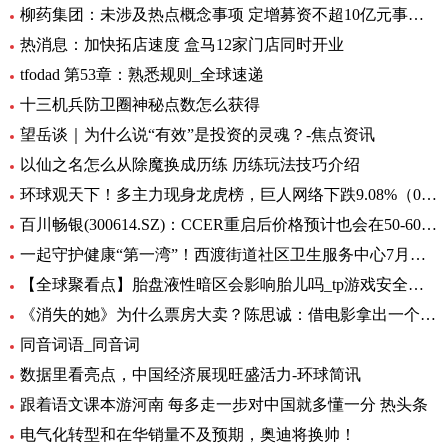
柳药集团：未涉及热点概念事项 定增募资不超10亿元事项目前处于审核阶段 环球速看
热消息：加快拓店速度 盒马12家门店同时开业
tfodad 第53章：熟悉规则_全球速递
十三机兵防卫圈神秘点数怎么获得
望岳谈｜为什么说“有效”是投资的灵魂？-焦点资讯
以仙之名怎么从除魔换成历练 历练玩法技巧介绍
环球观天下！多主力现身龙虎榜，巨人网络下跌9.08%（06-30）
百川畅银(300614.SZ)：CCER重启后价格预计也会在50-60元/吨左右
一起守护健康“第一湾”！西渡街道社区卫生服务中心7月专病门诊一览表出炉_环球滚动
【全球聚看点】胎盘液性暗区会影响胎儿吗_tp游戏安全中心
《消失的她》为什么票房大卖？陈思诚：借电影拿出一个生活的剖面
同音词语_同音词
数据里看亮点，中国经济展现旺盛活力-环球简讯
跟着语文课本游河南 每多走一步对中国就多懂一分 热头条
电气化转型和在华销量不及预期，奥迪将换帅！