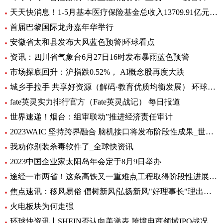
天天快消息！1-5月基本医疗保险基金总收入13709.91亿元，同比增长8.2%
首届巴黎国际龙舟嘉年华举行
安徽省太和县发布大风蓝色预警|环球看点
资讯：四川省气象台6月27日16时发布暴雨蓝色预警
市场探底回升：沪指跌0.52%， AI概念股再度大跌
城乡手拉手 共享好资源（解码·教育优质均衡发展） 环球通讯
fate英灵实力排行官方（Fate英灵战记） 每日报道
世界速递！烟台：组审联动”推进经济责任审计
2023WAIC 坚持跨界融合 脑机接口将发布阶段性成果_世界热讯
我劝你别装杀毒软件了_全球快资讯
2023中国企业家太阳岛年会定于8月9日举办
途经一市两省！这条高铁又一重难点工程取得阶段性进展_前沿热点
焦点速讯：移风易俗 倡树新风|弘扬新风"好理事长"理出乡村新风尚
火电板块为何走强
环球快资讯丨SHEIN否认向美递表 跨境电商领域IPO战况如何？