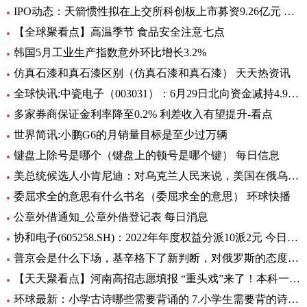
IPO动态：天箭惯性拟在上交所科创板上市募资9.26亿元 全球新动态
【全球聚看点】高温季节 食品安全注意七点
韩国5月工业生产指数意外环比增长3.2%
仿真石漆和真石漆区别（仿真石漆和真石漆） 天天热资讯
全球快讯:中瓷电子（003031）：6月29日北向资金减持4.95万股
多家券商保证金利率降至0.2% 利差收入有望提升-看点
世界简讯:小鹏G6的月销量目标是至少过万辆
键盘上除号是哪个（键盘上的顿号是哪个键） 每日信息
美总统候选人小肯尼迪：对乌克兰人民来说，美国在俄乌中扮演的角色很糟糕
委屈求全的意思有什么书名（委屈求全的意思） 环球快播
公章外借通知_公章外借登记表 每日消息
协和电子(605258.SH)：2022年年度权益分派10派2元 今日热议
普京会是什么下场，基辛格下了新判断，对俄罗斯的态度完全变了！|全球时快讯
【天天聚看点】河南高招志愿填报 “重头戏”来了！本科一批、二批志愿30日起填报
环球最新：小学古诗哪些需要背诵的 7.小学生需要背的诗词有多少首