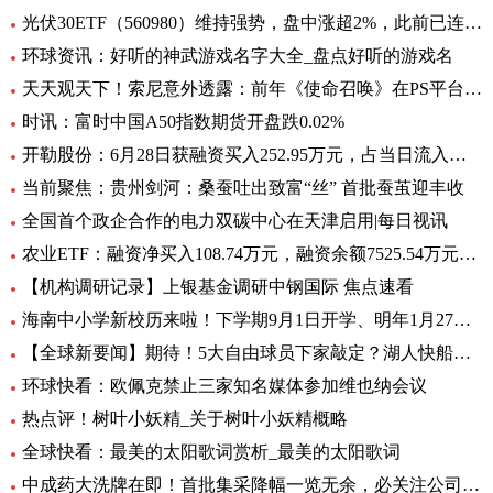
光伏30ETF（560980）维持强势，盘中涨超2%，此前已连升3日，权重股捷佳伟创涨超3%
环球资讯：好听的神武游戏名字大全_盘点好听的游戏名
天天观天下！索尼意外透露：前年《使命召唤》在PS平台创造超8亿美元收入
时讯：富时中国A50指数期货开盘跌0.02%
开勒股份：6月28日获融资买入252.95万元，占当日流入资金比例11.65%-世界即时
当前聚焦：贵州剑河：桑蚕吐出致富“丝” 首批蚕茧迎丰收
全国首个政企合作的电力双碳中心在天津启用|每日视讯
农业ETF：融资净买入108.74万元，融资余额7525.54万元（06-28）
【机构调研记录】上银基金调研中钢国际 焦点速看
海南中小学新校历来啦！下学期9月1日开学、明年1月27日放寒假|观焦点
【全球新要闻】期待！5大自由球员下家敲定？湖人快船或签全明星后卫
环球快看：欧佩克禁止三家知名媒体参加维也纳会议
热点评！树叶小妖精_关于树叶小妖精概略
全球快看：最美的太阳歌词赏析_最美的太阳歌词
中成药大洗牌在即！首批集采降幅一览无余，必关注公司火线全揭秘，投资风险哪里藏？