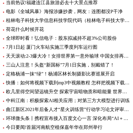
当前热议!福建连江县旅游必去十大景点推荐
电影《全城风暴》海报涉嫌抄袭，网友：连图都没P干净
桂林电子科技大学信息科技学院代码（桂林电子科技大学信息科技学院）
荷花什么时候开花
全球即时看！弘信电子：股东拟减持不超3%公司股份
7月1日起 厦门火车站实施三季度列车运行图
天天滚动:2-3爆大冷！女排世界第一意外输球 中国女排再获好消息
三山人注意！头盔“新国标”7月1日实施，别戴错了！
定格杨浦一抹“绿”！杨浦区林长制摄影比赛巡展开启
快播：如何将视频下载到mp3中视频教程 怎样把视频下载到MP3里呢
欧几里得空间望远镜升空 探索宇宙暗物质和暗能量 世界资讯
中科江南：积极探索AI相关应用；对第三方大模型进行训练
曲江新区2021年后备人才“星火训练营”行动学习论文评审会暨结训仪式圆满举办|全球要闻
环球微头条丨携程宣布接入百度文心一言 深化布局“AI＋旅行”应用
今日要闻!首届河南航空植保嘉年华在郑州举行