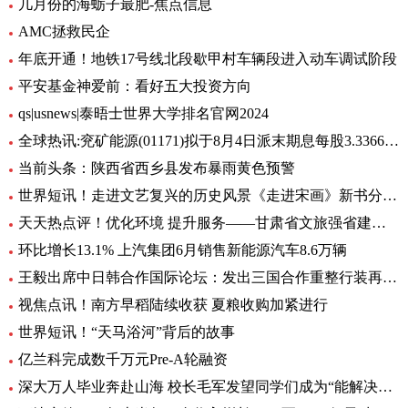
几月份的海蛎子最肥-焦点信息
AMC拯救民企
年底开通！地铁17号线北段歇甲村车辆段进入动车调试阶段
平安基金神爱前：看好五大投资方向
qs|usnews|泰晤士世界大学排名官网2024
全球热讯:兖矿能源(01171)拟于8月4日派末期息每股3.3366港元
当前头条：陕西省西乡县发布暴雨黄色预警
世界短讯！走进文艺复兴的历史风景《走进宋画》新书分享会在苏州举行
天天热点评！优化环境 提升服务——甘肃省文旅强省建设系列深度报道之保障篇
环比增长13.1% 上汽集团6月销售新能源汽车8.6万辆
王毅出席中日韩合作国际论坛：发出三国合作重整行装再出发的明确信号
视焦点讯！南方早稻陆续收获 夏粮收购加紧进行
世界短讯！“天马浴河”背后的故事
亿兰科完成数千万元Pre-A轮融资
深大万人毕业奔赴山海 校长毛军发望同学们成为“能解决问题的人”