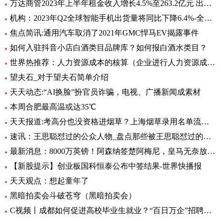
万达商管2023年上半年租金收入增长4.5%至263.2亿元 出租率98.2%-当前头条
机构：2023年Q2全球智能手机出货量将同比下降6.4%-全球即时
焦点简讯:通用汽车取消了2021年GMC悍马EV揭露事件
如何入驻抖音小店白酒类目品牌库？如何报白酒水类目？
世界热推荐：人力资源成本的核算（企业进行人力资源成本核算有什么意义）
望夫石_对于望夫石简单介绍
天天动态:“AI换脸”扮官员诈骗，电视、广播新闻成素材
本周合肥最高温或达35℃
天天报道:考高分也没资格进烟草？上海烟草录用名单流出，印证了张雪峰的话
速讯：王思聪怼过的公众人物_盘点那些被王思聪怼过的名人
最新消息：8000万英镑！阿森纳签楚阿梅尼，皇马无奈放弃，英超4大豪门竞争
【新股提示】创业板国科恒泰公布中签结果-世界快播报
天天观点：想起童年了
黑暗拍卖会斗破苍穹（黑暗拍卖会）
C视频丨成都如何促进高校毕业生就业？“百日万企”招聘活动将提供约30万个岗位