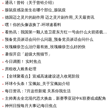
通讯！曾铃（关于曾铃介绍）
腺鼠疫感染发生在哪个部位_腺鼠疫
德国迈之灵片的副作用 迈之灵片副作用_天天最资讯
嘿！你的头像该换了-环球速看料
看热讯：我国第一颗人造卫星东方红一号由什么火箭搭载_我国第一颗人造卫星
预备党员谈话会问什么问题_预备党员谈话会问什么
玫瑰糠疹怎么治疗最有效_玫瑰糠疹怎么好的快
暑假开启「超级大熊猫节」
今日调图！ 实时焦点
房租收入账务处理
【全球聚看点】宣咸高速建设进入收尾阶段
环球今头条！宝佩如_关于宝佩如介绍
每日资讯：7月这些新规 关系你我生活
主帅离去全北现代恐大换血，新赛季亚冠中K联赛或成配角
神州日报每月大事记|每日焦点