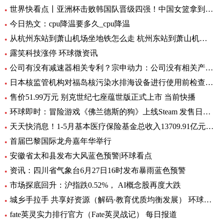
世界快看点丨亚洲杯击败韩国队晋级四强！中国女篮拿到世界杯及奥运资格赛席位
今日热文：cpu降温要多久_cpu降温
从杭州东站到萧山机场坐地铁怎么走 杭州东站到萧山机场有地铁 环球要闻
露笑科技涨停 环球微资讯
公司有没有减速器相关专利？宗申动力：公司没有相关产品以及专利
日本核监管机构对福岛核污染水排海设备进行使用前检查_速递
售价51.99万元 别克世纪七座蕴世版正式上市 当前快播
环球即时：冒险游戏《佛兰德斯的狗》上线Steam 发售日期待定
天天快消息！1-5月基本医疗保险基金总收入13709.91亿元，同比增长8.2%
首届巴黎国际龙舟嘉年华举行
安徽省太和县发布大风蓝色预警|环球看点
资讯：四川省气象台6月27日16时发布暴雨蓝色预警
市场探底回升：沪指跌0.52%， AI概念股再度大跌
城乡手拉手 共享好资源（解码·教育优质均衡发展） 环球通讯
fate英灵实力排行官方（Fate英灵战记） 每日报道