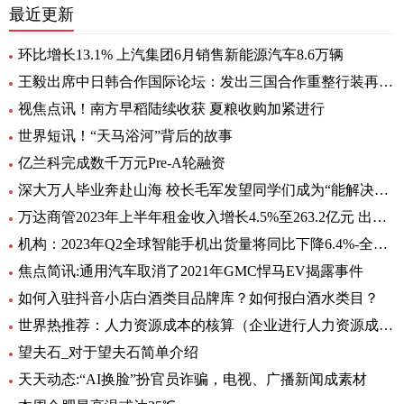
最近更新
环比增长13.1% 上汽集团6月销售新能源汽车8.6万辆
王毅出席中日韩合作国际论坛：发出三国合作重整行装再出发的明确信号
视焦点讯！南方早稻陆续收获 夏粮收购加紧进行
世界短讯！“天马浴河”背后的故事
亿兰科完成数千万元Pre-A轮融资
深大万人毕业奔赴山海 校长毛军发望同学们成为“能解决问题的人”
万达商管2023年上半年租金收入增长4.5%至263.2亿元 出租率98.2%-当前头条
机构：2023年Q2全球智能手机出货量将同比下降6.4%-全球即时
焦点简讯:通用汽车取消了2021年GMC悍马EV揭露事件
如何入驻抖音小店白酒类目品牌库？如何报白酒水类目？
世界热推荐：人力资源成本的核算（企业进行人力资源成本核算有什么意义）
望夫石_对于望夫石简单介绍
天天动态:“AI换脸”扮官员诈骗，电视、广播新闻成素材