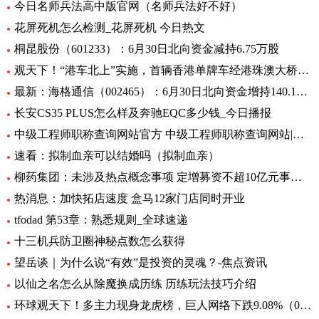
今日名师兵法高中版官网（名师兵法好不好）
花屏死机怎么检测_花屏死机 今日热文
桐昆股份（601233）：6月30日北向资金减持6.75万股
观天下！“港车北上”实施，首辆香港单牌车经港珠澳大桥入粤
最新：海格通信（002465）：6月30日北向资金增持140.12万股
长安CS35 PLUS怎么样及奔驰EQC多少钱_今日播报
中级工程师职称查询网站官方 中级工程师职称查询网站|世界今日讯
速看：拟制血亲可以结婚吗（拟制血亲）
柳药集团：未涉及热点概念事项 定增募资不超10亿元事项目前处于审核阶段 环球速看
热消息：加快拓店速度 盒马12家门店同时开业
tfodad 第53章：熟悉规则_全球速递
十三机兵防卫圈神秘点数怎么获得
望岳谈｜为什么说“有效”是投资的灵魂？-焦点资讯
以仙之名怎么从除魔换成历练 历练玩法技巧介绍
环球观天下！多主力现身龙虎榜，巨人网络下跌9.08%（06-30）