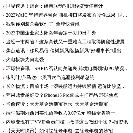
世界速递！烟台：组审联动”推进经济责任审计
2023WAIC 坚持跨界融合 脑机接口将发布阶段性成果_世界热讯
我劝你别装杀毒软件了_全球快资讯
2023中国企业家太阳岛年会定于8月9日举办
途经一市两省！这条高铁又一重难点工程取得阶段性进展_前沿热点
焦点速讯：移风易俗 倡树新风|弘扬新风"好理事长"理出乡村新风尚
火电板块为何走强
环球快资讯丨SHEIN否认向美递表 跨境电商领域IPO战况如何？
朱利叶斯·马达·比奥再次当选塞拉利昂总统
长久物流：目前市场上滚装船运力持续紧俏 运价比较坚挺-当前速看
苹果越贵越好卖？iPhone15 Pro或成主打产品 环球焦点
当前速读：天天基金活期宝登录_天天基金活期宝
端午假期湘西州实现旅游收入9.07亿元 增幅全省第一
内容变现有了VVIP会员门槛，微博这么做图个啥？-报资讯
【天天时快讯】如何祛除老年斑_去除老年斑的妙招