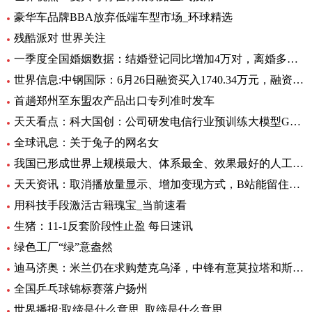
豪华车品牌BBA放弃低端车型市场_环球精选
残酷派对 世界关注
一季度全国婚姻数据：结婚登记同比增加4万对，离婚多了12万对
世界信息:中钢国际：6月26日融资买入1740.34万元，融资融券余额2.76亿元
首趟郑州至东盟农产品出口专列准时发车
天天看点：科大国创：公司研发电信行业预训练大模型GC-TeleGPT 现已在电信智能客服等领域实现落地应用
全球讯息：关于兔子的网名女
我国已形成世界上规模最大、体系最全、效果最好的人工影响天气作业力量
天天资讯：取消播放量显示、增加变现方式，B站能留住UP主吗？
用科技手段激活古籍瑰宝_当前速看
生猪：11-1反套阶段性止盈 每日速讯
绿色工厂“绿”意盎然
迪马济奥：米兰仍在求购楚克乌泽，中锋有意莫拉塔和斯卡马卡-全球新资讯
全国乒乓球锦标赛落户扬州
世界播报:取缔是什么意思_取缔是什么意思