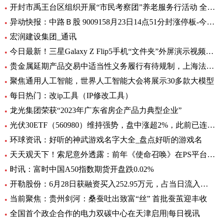
开封市禹王台区组织开展“市民考察团”养老服务行活动 全球热消息
异动快报：中路Ｂ股 9009158月23日14点51分封涨停板-今日热搜
宏润建设集团_通讯
今日最新！三星Galaxy Z Flip5手机“文件夹”外屏演示视频曝光
贵金属延期产品交易中适当性义务履行有待规制，上海法院向交易所发出司法建议_每日观察
聚焦通用人工智能，世界人工智能大会将展示30多款大模型
每日热门：改ip工具（IP修改工具）
龙光集团荣获“2023年广东省房企产品力典型企业”
光伏30ETF（560980）维持强势，盘中涨超2%，此前已连升3日，权重股捷佳伟创涨超3%
环球资讯：好听的神武游戏名字大全_盘点好听的游戏名
天天观天下！索尼意外透露：前年《使命召唤》在PS平台创造超8亿美元收入
时讯：富时中国A50指数期货开盘跌0.02%
开勒股份：6月28日获融资买入252.95万元，占当日流入资金比例11.65%-世界即时
当前聚焦：贵州剑河：桑蚕吐出致富“丝” 首批蚕茧迎丰收
全国首个政企合作的电力双碳中心在天津启用|每日视讯