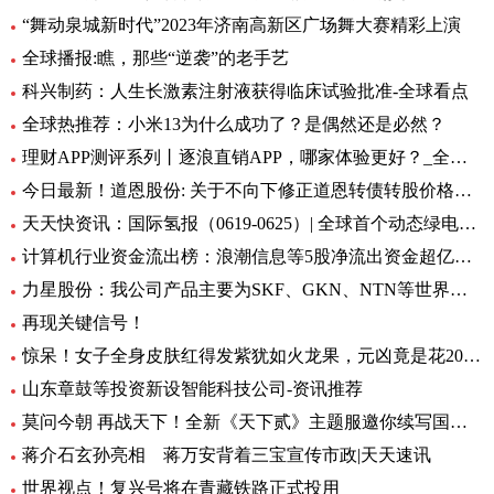
“舞动泉城新时代”2023年济南高新区广场舞大赛精彩上演
全球播报:瞧，那些“逆袭”的老手艺
科兴制药：人生长激素注射液获得临床试验批准-全球看点
全球热推荐：小米13为什么成功了？是偶然还是必然？
理财APP测评系列丨逐浪直销APP，哪家体验更好？_全球今亮点
今日最新！道恩股份: 关于不向下修正道恩转债转股价格的公告
天天快资讯：国际氢报（0619-0625）| 全球首个动态绿电制氨工厂初具规模；MTU开发液氢航空燃料电池技术；道达尔致力于绿氢炼油……
计算机行业资金流出榜：浪潮信息等5股净流出资金超亿元_世界热文
力星股份：我公司产品主要为SKF、GKN、NTN等世界著名的轴承公司配套 全球热点评
再现关键信号！
惊呆！女子全身皮肤红得发紫犹如火龙果，元凶竟是花20块钱买的……_每日观点
山东章鼓等投资新设智能科技公司-资讯推荐
莫问今朝 再战天下！全新《天下贰》主题服邀你续写国韵风华！_当前播报
蒋介石玄孙亮相 蒋万安背着三宝宣传市政|天天速讯
世界视点！复兴号将在青藏铁路正式投用