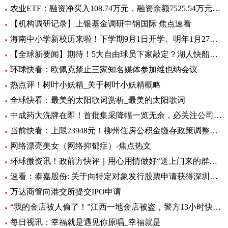
农业ETF：融资净买入108.74万元，融资余额7525.54万元（06-28）
【机构调研记录】上银基金调研中钢国际 焦点速看
海南中小学新校历来啦！下学期9月1日开学、明年1月27日放寒假|观焦点
【全球新要闻】期待！5大自由球员下家敲定？湖人快船或签全明星后卫
环球快看：欧佩克禁止三家知名媒体参加维也纳会议
热点评！树叶小妖精_关于树叶小妖精概略
全球快看：最美的太阳歌词赏析_最美的太阳歌词
中成药大洗牌在即！首批集采降幅一览无余，必关注公司火线全揭秘，投资风险哪里藏？
当前快看：上限23948元！柳州住房公积金缴存政策调整，7月起执行
网络漂亮美女（网络抑郁症）-焦点热文
环球微资讯！政前方快评｜用心用情做好“送上门来的群众工作”
速看：泰嘉股份: 关于向特定对象发行股票申请获得深圳证券交易所上市审核中心审核通过的公告
万达商管向港交所提交IPO申请
“我的金店被人偷了！”江西一地金店被盗，警方13小时快速侦破 每日看点
每日视讯：幸福就是遇见你原唱_幸福就是