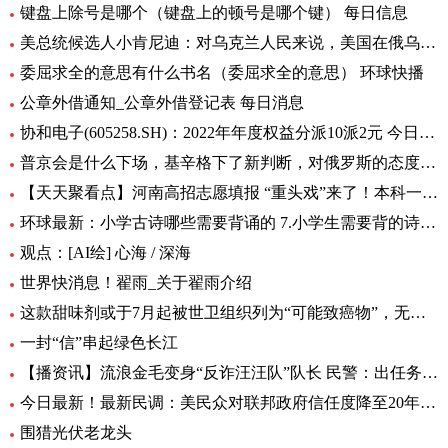
键盘上除号是哪个（键盘上的顿号是哪个键） 每日信息
美总统候选人小肯尼迪：对乌克兰人民来说，美国在俄乌中扮演的角色很糟糕
委屈求全的意思有什么书名（委屈求全的意思） 环球快播
公章外借通知_公章外借登记表 每日消息
协和电子(605258.SH)：2022年年度权益分派10派2元 今日热议
普京会是什么下场，基辛格下了新判断，对俄罗斯的态度完全变了！|全球时快讯
【天天聚看点】河南高招志愿填报 “重头戏”来了！本科一批、二批志愿30日起填报
环球最新：小学古诗哪些需要背诵的 7.小学生需要背的诗词有多少首
观点：[AI绘] 心海 / 深海
世界快消息！翟雨_关于翟雨介绍
这款甜味剂或于7月起被世卫组织列为“可能致癌物”，无糖可乐、口香糖中普遍有它|全球热头条
一封“信”串起绿色长江
【播资讯】流浪金毛变身“反诈汪汪队”队长 民警：出任务都要抢“档期 ”
今日最新！最新民调：美民众对联邦政府信任度降至20年来最低水平
围猎光伏老龙头