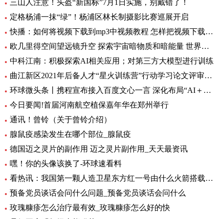
三山人注意！头盔“新国标”7月1日实施，别戴错了！
定格杨浦一抹“绿”！杨浦区林长制摄影比赛巡展开启
快播：如何将视频下载到mp3中视频教程 怎样把视频下载到MP3里呢
欧几里得空间望远镜升空 探索宇宙暗物质和暗能量 世界资讯
中科江南：积极探索AI相关应用；对第三方大模型进行训练
曲江新区2021年后备人才“星火训练营”行动学习论文评审会暨结训仪式圆满举办|全球要闻
环球微头条丨携程宣布接入百度文心一言 深化布局“AI＋旅行”应用
今日要闻!首届河南航空植保嘉年华在郑州举行
通讯！曾铃（关于曾铃介绍）
腺鼠疫感染发生在哪个部位_腺鼠疫
德国迈之灵片的副作用 迈之灵片副作用_天天最资讯
嘿！你的头像该换了-环球速看料
看热讯：我国第一颗人造卫星东方红一号由什么火箭搭载_我国第一颗人造卫星
预备党员谈话会问什么问题_预备党员谈话会问什么
玫瑰糠疹怎么治疗最有效_玫瑰糠疹怎么好的快