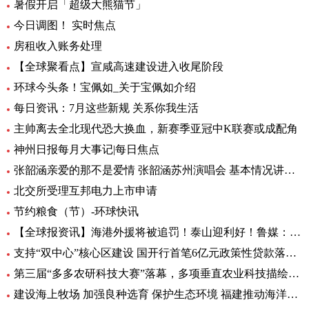
暑假开启「超级大熊猫节」
今日调图！ 实时焦点
房租收入账务处理
【全球聚看点】宣咸高速建设进入收尾阶段
环球今头条！宝佩如_关于宝佩如介绍
每日资讯：7月这些新规 关系你我生活
主帅离去全北现代恐大换血，新赛季亚冠中K联赛或成配角
神州日报每月大事记|每日焦点
张韶涵亲爱的那不是爱情 张韶涵苏州演唱会 基本情况讲解_天天通讯
北交所受理互邦电力上市申请
节约粮食（节）-环球快讯
【全球报资讯】海港外援将被追罚！泰山迎利好！鲁媒：足协不罚他，规则也不允许
支持“双中心”核心区建设 国开行首笔6亿元政策性贷款落地-天天亮点
第三届“多多农研科技大赛”落幕，多项垂直农业科技描绘未来农业图景
建设海上牧场 加强良种选育 保护生态环境 福建推动海洋渔业高质量发展（高质量发展调研行）