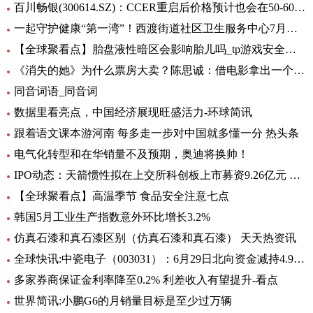
百川畅银(300614.SZ)：CCER重启后价格预计也会在50-60元/吨左右
一起守护健康“第一湾”！西渡街道社区卫生服务中心7月专病门诊一览表出炉_环球滚动
【全球聚看点】胎盘液性暗区会影响胎儿吗_tp游戏安全中心
《消失的她》为什么票房大卖？陈思诚：借电影拿出一个生活的剖面
同音词语_同音词
数据里看亮点，中国经济展现旺盛活力-环球简讯
跟着语文课本游河南 每多走一步对中国就多懂一分 热头条
电气化转型和在华销量不及预期，奥迪将换帅！
IPO动态：天箭惯性拟在上交所科创板上市募资9.26亿元 全球新动态
【全球聚看点】高温季节 食品安全注意七点
韩国5月工业生产指数意外环比增长3.2%
仿真石漆和真石漆区别（仿真石漆和真石漆） 天天热资讯
全球快讯:中瓷电子（003031）：6月29日北向资金减持4.95万股
多家券商保证金利率降至0.2% 利差收入有望提升-看点
世界简讯:小鹏G6的月销量目标是至少过万辆