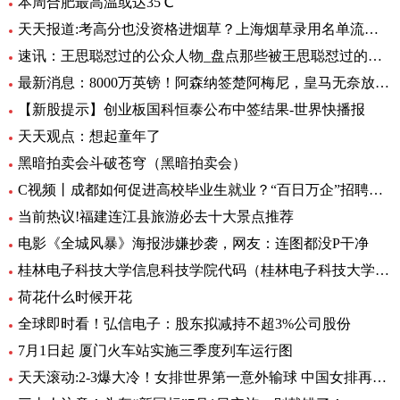
本周合肥最高温或达35℃
天天报道:考高分也没资格进烟草？上海烟草录用名单流出，印证了张雪峰的话
速讯：王思聪怼过的公众人物_盘点那些被王思聪怼过的名人
最新消息：8000万英镑！阿森纳签楚阿梅尼，皇马无奈放弃，英超4大豪门竞争
【新股提示】创业板国科恒泰公布中签结果-世界快播报
天天观点：想起童年了
黑暗拍卖会斗破苍穹（黑暗拍卖会）
C视频丨成都如何促进高校毕业生就业？“百日万企”招聘活动将提供约30万个岗位
当前热议!福建连江县旅游必去十大景点推荐
电影《全城风暴》海报涉嫌抄袭，网友：连图都没P干净
桂林电子科技大学信息科技学院代码（桂林电子科技大学信息科技学院）
荷花什么时候开花
全球即时看！弘信电子：股东拟减持不超3%公司股份
7月1日起 厦门火车站实施三季度列车运行图
天天滚动:2-3爆大冷！女排世界第一意外输球 中国女排再获好消息