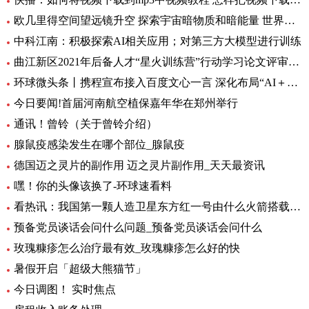
欧几里得空间望远镜升空 探索宇宙暗物质和暗能量 世界资讯
中科江南：积极探索AI相关应用；对第三方大模型进行训练
曲江新区2021年后备人才“星火训练营”行动学习论文评审会暨结训仪式圆满举办|全球要闻
环球微头条丨携程宣布接入百度文心一言 深化布局“AI＋旅行”应用
今日要闻!首届河南航空植保嘉年华在郑州举行
通讯！曾铃（关于曾铃介绍）
腺鼠疫感染发生在哪个部位_腺鼠疫
德国迈之灵片的副作用 迈之灵片副作用_天天最资讯
嘿！你的头像该换了-环球速看料
看热讯：我国第一颗人造卫星东方红一号由什么火箭搭载_我国第一颗人造卫星
预备党员谈话会问什么问题_预备党员谈话会问什么
玫瑰糠疹怎么治疗最有效_玫瑰糠疹怎么好的快
暑假开启「超级大熊猫节」
今日调图！ 实时焦点