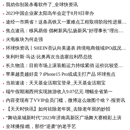
我劝你别装杀毒软件了_全球快资讯
2023中国企业家太阳岛年会定于8月9日举办
途经一市两省！这条高铁又一重难点工程取得阶段性进展_前沿热点
焦点速讯：移风易俗 倡树新风|弘扬新风"好理事长"理出乡村新风尚
火电板块为何走强
环球快资讯丨SHEIN否认向美递表 跨境电商领域IPO战况如何？
朱利叶斯·马达·比奥再次当选塞拉利昂总统
长久物流：目前市场上滚装船运力持续紧俏 运价比较坚挺-当前速看
苹果越贵越好卖？iPhone15 Pro或成主打产品 环球焦点
当前速读：天天基金活期宝登录_天天基金活期宝
端午假期湘西州实现旅游收入9.07亿元 增幅全省第一
内容变现有了VVIP会员门槛，微博这么做图个啥？-报资讯
【天天时快讯】如何祛除老年斑_去除老年斑的妙招
“舞动泉城新时代”2023年济南高新区广场舞大赛精彩上演
全球播报:瞧，那些“逆袭”的老手艺