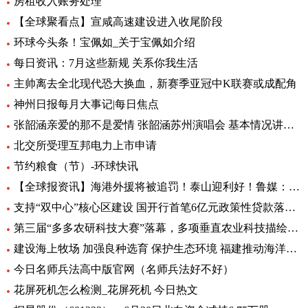
房租收入账务处理
【全球聚看点】宣咸高速建设进入收尾阶段
环球今头条！宝佩如_关于宝佩如介绍
每日资讯：7月这些新规 关系你我生活
主帅离去全北现代恐大换血，新赛季亚冠中K联赛或成配角
神州日报每月大事记|每日焦点
张韶涵亲爱的那不是爱情 张韶涵苏州演唱会 基本情况讲解_天天通讯
北交所受理互邦电力上市申请
节约粮食（节）-环球快讯
【全球报资讯】海港外援将被追罚！泰山迎利好！鲁媒：足协不罚他，规则也不允许
支持“双中心”核心区建设 国开行首笔6亿元政策性贷款落地-天天亮点
第三届“多多农研科技大赛”落幕，多项垂直农业科技描绘未来农业图景
建设海上牧场 加强良种选育 保护生态环境 福建推动海洋渔业高质量发展（高质量发展调研行）
今日名师兵法高中版官网（名师兵法好不好）
花屏死机怎么检测_花屏死机 今日热文