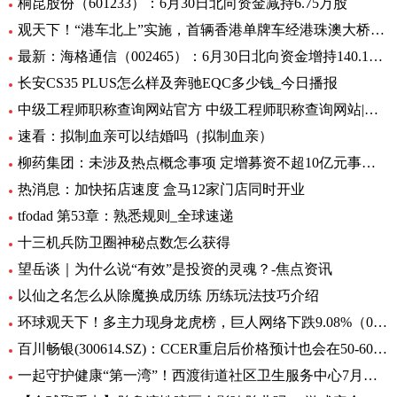
桐昆股份（601233）：6月30日北向资金减持6.75万股
观天下！“港车北上”实施，首辆香港单牌车经港珠澳大桥入粤
最新：海格通信（002465）：6月30日北向资金增持140.12万股
长安CS35 PLUS怎么样及奔驰EQC多少钱_今日播报
中级工程师职称查询网站官方 中级工程师职称查询网站|世界今日讯
速看：拟制血亲可以结婚吗（拟制血亲）
柳药集团：未涉及热点概念事项 定增募资不超10亿元事项目前处于审核阶段 环球速看
热消息：加快拓店速度 盒马12家门店同时开业
tfodad 第53章：熟悉规则_全球速递
十三机兵防卫圈神秘点数怎么获得
望岳谈｜为什么说“有效”是投资的灵魂？-焦点资讯
以仙之名怎么从除魔换成历练 历练玩法技巧介绍
环球观天下！多主力现身龙虎榜，巨人网络下跌9.08%（06-30）
百川畅银(300614.SZ)：CCER重启后价格预计也会在50-60元/吨左右
一起守护健康“第一湾”！西渡街道社区卫生服务中心7月专病门诊一览表出炉_环球滚动