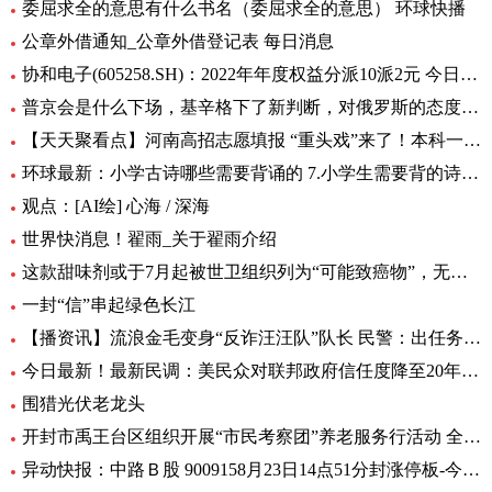
委屈求全的意思有什么书名（委屈求全的意思） 环球快播
公章外借通知_公章外借登记表 每日消息
协和电子(605258.SH)：2022年年度权益分派10派2元 今日热议
普京会是什么下场，基辛格下了新判断，对俄罗斯的态度完全变了！|全球时快讯
【天天聚看点】河南高招志愿填报 “重头戏”来了！本科一批、二批志愿30日起填报
环球最新：小学古诗哪些需要背诵的 7.小学生需要背的诗词有多少首
观点：[AI绘] 心海 / 深海
世界快消息！翟雨_关于翟雨介绍
这款甜味剂或于7月起被世卫组织列为“可能致癌物”，无糖可乐、口香糖中普遍有它|全球热头条
一封“信”串起绿色长江
【播资讯】流浪金毛变身“反诈汪汪队”队长 民警：出任务都要抢“档期 ”
今日最新！最新民调：美民众对联邦政府信任度降至20年来最低水平
围猎光伏老龙头
开封市禹王台区组织开展“市民考察团”养老服务行活动 全球热消息
异动快报：中路Ｂ股 9009158月23日14点51分封涨停板-今日热搜