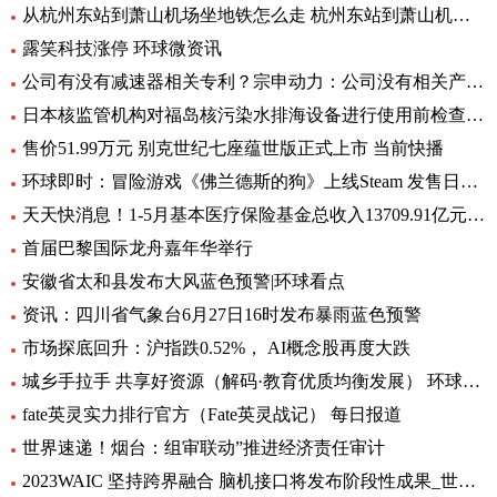
从杭州东站到萧山机场坐地铁怎么走 杭州东站到萧山机场有地铁 环球要闻
露笑科技涨停 环球微资讯
公司有没有减速器相关专利？宗申动力：公司没有相关产品以及专利
日本核监管机构对福岛核污染水排海设备进行使用前检查_速递
售价51.99万元 别克世纪七座蕴世版正式上市 当前快播
环球即时：冒险游戏《佛兰德斯的狗》上线Steam 发售日期待定
天天快消息！1-5月基本医疗保险基金总收入13709.91亿元，同比增长8.2%
首届巴黎国际龙舟嘉年华举行
安徽省太和县发布大风蓝色预警|环球看点
资讯：四川省气象台6月27日16时发布暴雨蓝色预警
市场探底回升：沪指跌0.52%， AI概念股再度大跌
城乡手拉手 共享好资源（解码·教育优质均衡发展） 环球通讯
fate英灵实力排行官方（Fate英灵战记） 每日报道
世界速递！烟台：组审联动”推进经济责任审计
2023WAIC 坚持跨界融合 脑机接口将发布阶段性成果_世界热讯