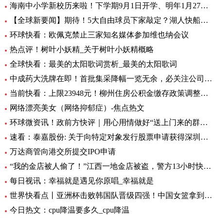
海南中小学新校历来啦！下学期9月1日开学、明年1月27日放寒假|观焦点
【全球新要闻】期待！5大自由球员下家敲定？湖人快船或签全明星后卫
环球快看：欧佩克禁止三家知名媒体参加维也纳会议
热点评！树叶小妖精_关于树叶小妖精概略
全球快看：最美的太阳歌词赏析_最美的太阳歌词
中成药大洗牌在即！首批集采降幅一览无余，必关注公司火线全揭秘，投资风险哪里藏？
当前快看：上限23948元！柳州住房公积金缴存政策调整，7月起执行
网络漂亮美女（网络抑郁症）-焦点热文
环球微资讯！政前方快评｜用心用情做好“送上门来的群众工作”
速看：泰嘉股份: 关于向特定对象发行股票申请获得深圳证券交易所上市审核中心审核通过的公告
万达商管向港交所提交IPO申请
“我的金店被人偷了！”江西一地金店被盗，警方13小时快速侦破 每日看点
每日视讯：幸福就是遇见你原唱_幸福就是
世界快看点丨亚洲杯击败韩国队晋级四强！中国女篮拿到世界杯及奥运资格赛席位
今日热文：cpu降温要多久_cpu降温