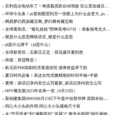
宾利也出电动车了！将搭载高阶自动驾驶 百公里加速仅需1.5秒 全球要闻
环球今头条！ps复制图层到另一张图上为什么会变大_ps复制图层到另一张图
网易梦幻西游藏宝阁_梦幻稀有藏宝阁
全球看热讯：“敬礼娃娃”郎铮高考637分 ：准备报考北大，未来做公务员为人民服务
梗是什么意思网络语言_梗是什么意思
jd是什么牌子（jd是什么）
全球新资讯：石家庄正定：荷花盛开夏韵悠
快报：房贷降息！
欧元区PMI加剧经济衰退担忧 债券收益率下跌
夏日时尚必备！表达女性优雅精致的针织半袖+半裙
要闻：谈话记录内容怎么写最新_谈话记录内容怎么写
HPV概念股2023年名单一览（6月23日）
新创建集团(00659)6月23日下午盘中短暂停牌 原因未知-环球热闻
同心大小头的作用-同心大小头规格尺寸表
从“空手而来”到“满载而归” 首届“仁寿造全国用”端午展销会开幕_全球观天下