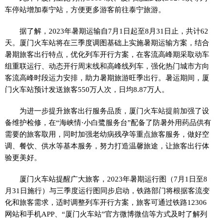
车停站增加泰宁站，方便更多游客前往泰宁旅游。
据了解，2023年暑期运输自7月1日起至8月31日止，共计62
天。厦门火车站将在三季度调图基础上实施暑期运输方案，结合
暑期旅客出行特点，优化列车开行方案，在客流高峰期采取动车
组重联运行、动态开行周末线和高峰线列车，强化热门城市方向
客流高峰时段运力安排，助力暑期旅游旺季出行。暑运期间，厦
门火车站预计发送旅客550万人次，日均8.87万人。
为进一步提升旅客出行服务品质，厦门火车站提前加强了设
备维护检修，在“海峡情·小白鹭服务台”配备了防暑外用药品供有
需要的旅客取用，同时加强老幼病残孕等重点旅客服务，做好空
调、餐饮、供水等基本服务，努力打造温馨旅途，让旅客出行体
验更美好。
厦门火车站提醒广大旅客，2023年暑期运行图（7月1日至8
月31日施行）与三季度运行图同步启动，铁路部门将根据客流变
化和旅客需求，适时调整列车开行方案，旅客可通过铁路12306
网站和手机APP、“厦门火车站”官方微博微信等方式及时了解列