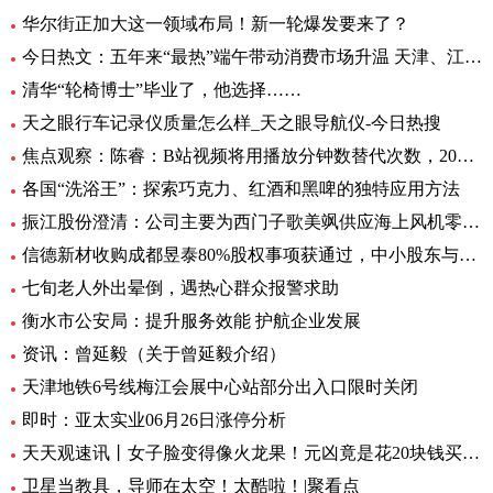
华尔街正加大这一领域布局！新一轮爆发要来了？
今日热文：五年来“最热”端午带动消费市场升温 天津、江苏、重庆等5省销售额超过2019年
清华“轮椅博士”毕业了，他选择……
天之眼行车记录仪质量怎么样_天之眼导航仪-今日热搜
焦点观察：陈睿：B站视频将用播放分钟数替代次数，2022 年 UP 主总收入同比增加 28%
各国“洗浴王”：探索巧克力、红酒和黑啤的独特应用方法
振江股份澄清：公司主要为西门子歌美飒供应海上风机零部件-环球精选
信德新材收购成都昱泰80%股权事项获通过，中小股东与大股东存分歧
七旬老人外出晕倒，遇热心群众报警求助
衡水市公安局：提升服务效能 护航企业发展
资讯：曾延毅（关于曾延毅介绍）
天津地铁6号线梅江会展中心站部分出入口限时关闭
即时：亚太实业06月26日涨停分析
天天观速讯丨女子脸变得像火龙果！元凶竟是花20块钱买的……
卫星当教具，导师在太空！太酷啦！|聚看点