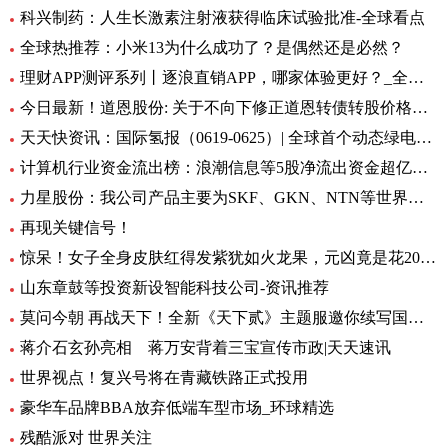
科兴制药：人生长激素注射液获得临床试验批准-全球看点
全球热推荐：小米13为什么成功了？是偶然还是必然？
理财APP测评系列丨逐浪直销APP，哪家体验更好？_全球今亮点
今日最新！道恩股份: 关于不向下修正道恩转债转股价格的公告
天天快资讯：国际氢报（0619-0625）| 全球首个动态绿电制氨工厂初具规模；MTU开发液氢航空燃料电池技术；道达尔致力于绿氢炼油……
计算机行业资金流出榜：浪潮信息等5股净流出资金超亿元_世界热文
力星股份：我公司产品主要为SKF、GKN、NTN等世界著名的轴承公司配套 全球热点评
再现关键信号！
惊呆！女子全身皮肤红得发紫犹如火龙果，元凶竟是花20块钱买的……_每日观点
山东章鼓等投资新设智能科技公司-资讯推荐
莫问今朝 再战天下！全新《天下贰》主题服邀你续写国韵风华！_当前播报
蒋介石玄孙亮相 蒋万安背着三宝宣传市政|天天速讯
世界视点！复兴号将在青藏铁路正式投用
豪华车品牌BBA放弃低端车型市场_环球精选
残酷派对 世界关注