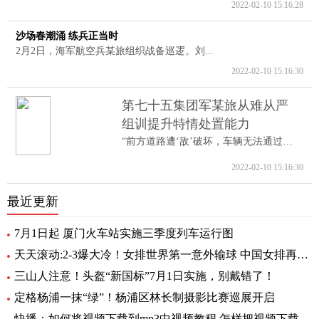
2022-02-10 15:16:28
沙场春潮涌 练兵正当时
2月2日，海军航空兵某旅组织战备巡逻。刘...
2022-02-10 15:16:30
第七十五集团军某旅从难从严
组训提升特情处置能力
“前方道路遭‘敌’破坏，车辆无法通过。...
2022-02-10 15:16:30
最近更新
7月1日起 厦门火车站实施三季度列车运行图
天天滚动:2-3爆大冷！女排世界第一意外输球 中国女排再获好消息
三山人注意！头盔“新国标”7月1日实施，别戴错了！
定格杨浦一抹“绿”！杨浦区林长制摄影比赛巡展开启
快播：如何将视频下载到mp3中视频教程 怎样把视频下载到MP3里呢