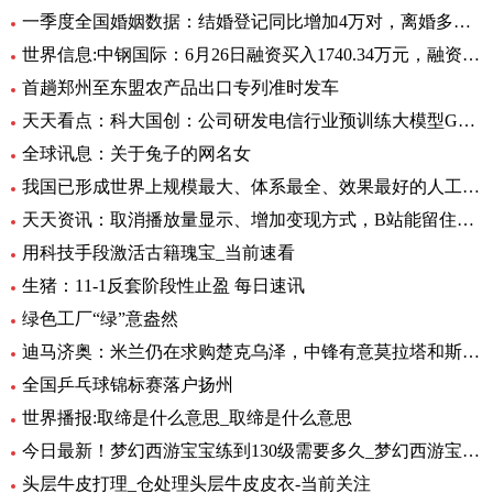
一季度全国婚姻数据：结婚登记同比增加4万对，离婚多了12万对
世界信息:中钢国际：6月26日融资买入1740.34万元，融资融券余额2.76亿元
首趟郑州至东盟农产品出口专列准时发车
天天看点：科大国创：公司研发电信行业预训练大模型GC-TeleGPT 现已在电信智能客服等领域实现落地应用
全球讯息：关于兔子的网名女
我国已形成世界上规模最大、体系最全、效果最好的人工影响天气作业力量
天天资讯：取消播放量显示、增加变现方式，B站能留住UP主吗？
用科技手段激活古籍瑰宝_当前速看
生猪：11-1反套阶段性止盈 每日速讯
绿色工厂“绿”意盎然
迪马济奥：米兰仍在求购楚克乌泽，中锋有意莫拉塔和斯卡马卡-全球新资讯
全国乒乓球锦标赛落户扬州
世界播报:取缔是什么意思_取缔是什么意思
今日最新！梦幻西游宝宝练到130级需要多久_梦幻西游宝宝练级地点
头层牛皮打理_仓处理头层牛皮皮衣-当前关注