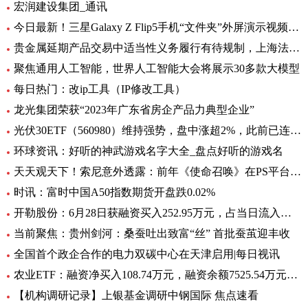
宏润建设集团_通讯
今日最新！三星Galaxy Z Flip5手机“文件夹”外屏演示视频曝光
贵金属延期产品交易中适当性义务履行有待规制，上海法院向交易所发出司法建议_每日观察
聚焦通用人工智能，世界人工智能大会将展示30多款大模型
每日热门：改ip工具（IP修改工具）
龙光集团荣获“2023年广东省房企产品力典型企业”
光伏30ETF（560980）维持强势，盘中涨超2%，此前已连升3日，权重股捷佳伟创涨超3%
环球资讯：好听的神武游戏名字大全_盘点好听的游戏名
天天观天下！索尼意外透露：前年《使命召唤》在PS平台创造超8亿美元收入
时讯：富时中国A50指数期货开盘跌0.02%
开勒股份：6月28日获融资买入252.95万元，占当日流入资金比例11.65%-世界即时
当前聚焦：贵州剑河：桑蚕吐出致富“丝” 首批蚕茧迎丰收
全国首个政企合作的电力双碳中心在天津启用|每日视讯
农业ETF：融资净买入108.74万元，融资余额7525.54万元（06-28）
【机构调研记录】上银基金调研中钢国际 焦点速看