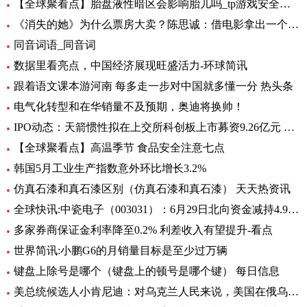
【全球聚看点】胎盘液性暗区会影响胎儿吗_tp游戏安全中心
《消失的她》为什么票房大卖？陈思诚：借电影拿出一个生活的剖面
同音词语_同音词
数据里看亮点，中国经济展现旺盛活力-环球简讯
跟着语文课本游河南 每多走一步对中国就多懂一分 热头条
电气化转型和在华销量不及预期，奥迪将换帅！
IPO动态：天箭惯性拟在上交所科创板上市募资9.26亿元 全球新动态
【全球聚看点】高温季节 食品安全注意七点
韩国5月工业生产指数意外环比增长3.2%
仿真石漆和真石漆区别（仿真石漆和真石漆） 天天热资讯
全球快讯:中瓷电子（003031）：6月29日北向资金减持4.95万股
多家券商保证金利率降至0.2% 利差收入有望提升-看点
世界简讯:小鹏G6的月销量目标是至少过万辆
键盘上除号是哪个（键盘上的顿号是哪个键） 每日信息
美总统候选人小肯尼迪：对乌克兰人民来说，美国在俄乌中扮演的角色很糟糕