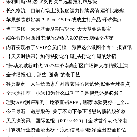
朱利叶斯·马达·比奥再次当选塞拉利昂总统
长久物流：目前市场上滚装船运力持续紧俏 运价比较坚挺-当前速看
苹果越贵越好卖？iPhone15 Pro或成主打产品 环球焦点
当前速读：天天基金活期宝登录_天天基金活期宝
端午假期湘西州实现旅游收入9.07亿元 增幅全省第一
内容变现有了VVIP会员门槛，微博这么做图个啥？-报资讯
【天天时快讯】如何祛除老年斑_去除老年斑的妙招
“舞动泉城新时代”2023年济南高新区广场舞大赛精彩上演
全球播报:瞧，那些“逆袭”的老手艺
科兴制药：人生长激素注射液获得临床试验批准-全球看点
全球热推荐：小米13为什么成功了？是偶然还是必然？
理财APP测评系列丨逐浪直销APP，哪家体验更好？_全球今亮点
今日最新！道恩股份: 关于不向下修正道恩转债转股价格的公告
天天快资讯：国际氢报（0619-0625）| 全球首个动态绿电制氨工厂初具规模；MTU开发液氢航空燃料电池技术；道达尔致力于绿氢炼油……
计算机行业资金流出榜：浪潮信息等5股净流出资金超亿元_世界热文