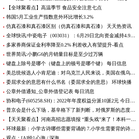
【全球聚看点】高温季节 食品安全注意七点
韩国5月工业生产指数意外环比增长3.2%
仿真石漆和真石漆区别（仿真石漆和真石漆） 天天热资讯
全球快讯:中瓷电子（003031）：6月29日北向资金减持4.95万股
多家券商保证金利率降至0.2% 利差收入有望提升-看点
世界简讯:小鹏G6的月销量目标是至少过万辆
键盘上除号是哪个（键盘上的顿号是哪个键） 每日信息
美总统候选人小肯尼迪：对乌克兰人民来说，美国在俄乌中扮演的角色很糟糕
委屈求全的意思有什么书名（委屈求全的意思） 环球快播
公章外借通知_公章外借登记表 每日消息
协和电子(605258.SH)：2022年年度权益分派10派2元 今日热议
普京会是什么下场，基辛格下了新判断，对俄罗斯的态度完全变了！|全球时快讯
【天天聚看点】河南高招志愿填报 “重头戏”来了！本科一批、二批志愿30日起填报
环球最新：小学古诗哪些需要背诵的 7.小学生需要背的诗词有多少首
观点：[AI绘] 心海 / 深海