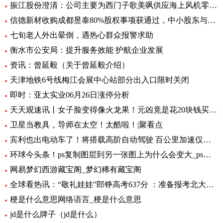
振江股份澄清：公司主要为西门子歌美飒供应海上风机零部件-环球精选
信德新材收购成都昱泰80%股权事项获通过，中小股东与大股东存分歧
七旬老人外出晕倒，遇热心群众报警求助
衡水市公安局：提升服务效能 护航企业发展
资讯：曾延毅（关于曾延毅介绍）
天津地铁6号线梅江会展中心站部分出入口限时关闭
即时：亚太实业06月26日涨停分析
天天观速讯丨女子脸变得像火龙果！元凶竟是花20块钱买的……
卫星当教具，导师在太空！太酷啦！|聚看点
宾利也出电动车了！将搭载高阶自动驾驶 百公里加速仅需1.5秒 全球要闻
环球今头条！ps复制图层到另一张图上为什么会变大_ps复制图层到另一张图
网易梦幻西游藏宝阁_梦幻稀有藏宝阁
全球看热讯：“敬礼娃娃”郎铮高考637分 ：准备报考北大，未来做公务员为人民服务
梗是什么意思网络语言_梗是什么意思
jd是什么牌子（jd是什么）