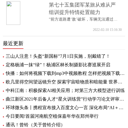
第七十五集团军某旅从难从严
组训提升特情处置能力
“前方道路遭‘敌’破坏，车辆无法通过。...
2022-02-10 15:16:30
最近更新
三山人注意！头盔“新国标”7月1日实施，别戴错了！
定格杨浦一抹“绿”！杨浦区林长制摄影比赛巡展开启
快播：如何将视频下载到mp3中视频教程 怎样把视频下载到MP3里呢
欧几里得空间望远镜升空 探索宇宙暗物质和暗能量 世界资讯
中科江南：积极探索AI相关应用；对第三方大模型进行训练
曲江新区2021年后备人才“星火训练营”行动学习论文评审会暨结训仪式圆满举办|全球要闻
环球微头条丨携程宣布接入百度文心一言 深化布局“AI＋旅行”应用
今日要闻!首届河南航空植保嘉年华在郑州举行
通讯！曾铃（关于曾铃介绍）