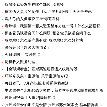
腺鼠疫感染发生在哪个部位_腺鼠疫
德国迈之灵片的副作用 迈之灵片副作用_天天最资讯
嘿！你的头像该换了-环球速看料
看热讯：我国第一颗人造卫星东方红一号由什么火箭搭载_我国第一颗人造卫星
预备党员谈话会问什么问题_预备党员谈话会问什么
玫瑰糠疹怎么治疗最有效_玫瑰糠疹怎么好的快
暑假开启「超级大熊猫节」
今日调图！ 实时焦点
房租收入账务处理
【全球聚看点】宣咸高速建设进入收尾阶段
环球今头条！宝佩如_关于宝佩如介绍
每日资讯：7月这些新规 关系你我生活
主帅离去全北现代恐大换血，新赛季亚冠中K联赛或成配角
神州日报每月大事记|每日焦点
张韶涵亲爱的那不是爱情 张韶涵苏州演唱会 基本情况讲解_天天通讯