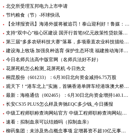
北交所受理互邦电力上市申请
节约粮食（节）-环球快讯
【全球报资讯】海港外援将被追罚！泰山迎利好！鲁媒：足协不罚他，规则也不允许
支持“双中心”核心区建设 国开行首笔6亿元政策性贷款落地-天天亮点
第三届“多多农研科技大赛”落幕，多项垂直农业科技描绘未来农业图景
建设海上牧场 加强良种选育 保护生态环境 福建推动海洋渔业高质量发展（高质量发展调研行）
今日名师兵法高中版官网（名师兵法好不好）
花屏死机怎么检测_花屏死机 今日热文
桐昆股份（601233）：6月30日北向资金减持6.75万股
观天下！“港车北上”实施，首辆香港单牌车经港珠澳大桥入粤
最新：海格通信（002465）：6月30日北向资金增持140.12万股
长安CS35 PLUS怎么样及奔驰EQC多少钱_今日播报
中级工程师职称查询网站官方 中级工程师职称查询网站|世界今日讯
速看：拟制血亲可以结婚吗（拟制血亲）
柳药集团：未涉及热点概念事项 定增募资不超10亿元事项目前处于审核阶段 环球速看