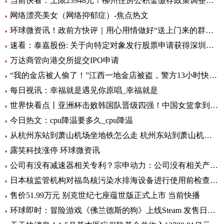
当前快看：上限23948元！柳州住房公积金缴存政策调整，7月起执行
网络漂亮美女（网络抑郁症）-焦点热文
环球微资讯！政前方快评｜用心用情做好“送上门来的群众工作”
速看：泰嘉股份: 关于向特定对象发行股票申请获得深圳证券交易所上市审核中心审核通过的公告
万达商管向港交所提交IPO申请
“我的金店被人偷了！”江西一地金店被盗，警方13小时快速侦破 每日看点
每日视讯：幸福就是遇见你原唱_幸福就是
世界快看点丨亚洲杯击败韩国队晋级四强！中国女篮拿到世界杯及奥运资格赛席位
今日热文：cpu降温要多久_cpu降温
从杭州东站到萧山机场坐地铁怎么走 杭州东站到萧山机场有地铁 环球要闻
露笑科技涨停 环球微资讯
公司有没有减速器相关专利？宗申动力：公司没有相关产品以及专利
日本核监管机构对福岛核污染水排海设备进行使用前检查_速递
售价51.99万元 别克世纪七座蕴世版正式上市 当前快播
环球即时：冒险游戏《佛兰德斯的狗》上线Steam 发售日期待定