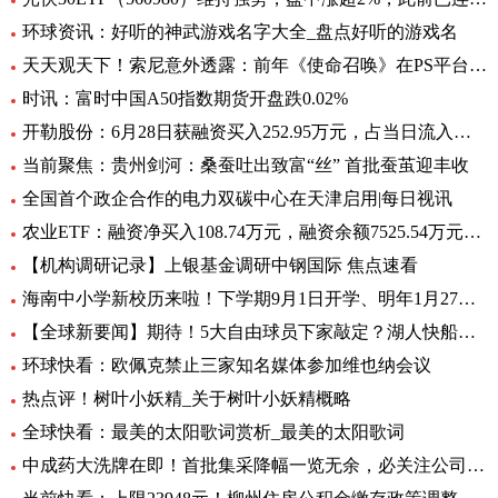
环球资讯：好听的神武游戏名字大全_盘点好听的游戏名
天天观天下！索尼意外透露：前年《使命召唤》在PS平台创造超8亿美元收入
时讯：富时中国A50指数期货开盘跌0.02%
开勒股份：6月28日获融资买入252.95万元，占当日流入资金比例11.65%-世界即时
当前聚焦：贵州剑河：桑蚕吐出致富“丝” 首批蚕茧迎丰收
全国首个政企合作的电力双碳中心在天津启用|每日视讯
农业ETF：融资净买入108.74万元，融资余额7525.54万元（06-28）
【机构调研记录】上银基金调研中钢国际 焦点速看
海南中小学新校历来啦！下学期9月1日开学、明年1月27日放寒假|观焦点
【全球新要闻】期待！5大自由球员下家敲定？湖人快船或签全明星后卫
环球快看：欧佩克禁止三家知名媒体参加维也纳会议
热点评！树叶小妖精_关于树叶小妖精概略
全球快看：最美的太阳歌词赏析_最美的太阳歌词
中成药大洗牌在即！首批集采降幅一览无余，必关注公司火线全揭秘，投资风险哪里藏？