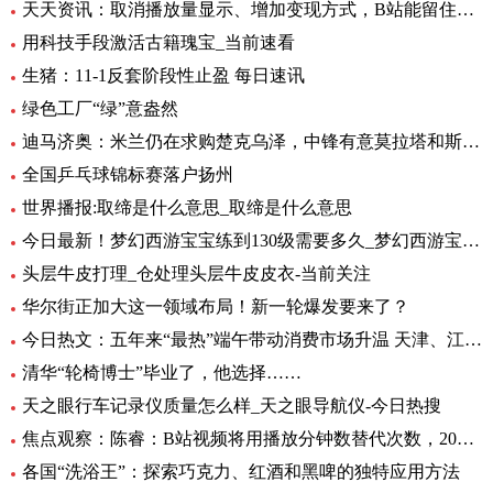
天天资讯：取消播放量显示、增加变现方式，B站能留住UP主吗？
用科技手段激活古籍瑰宝_当前速看
生猪：11-1反套阶段性止盈 每日速讯
绿色工厂“绿”意盎然
迪马济奥：米兰仍在求购楚克乌泽，中锋有意莫拉塔和斯卡马卡-全球新资讯
全国乒乓球锦标赛落户扬州
世界播报:取缔是什么意思_取缔是什么意思
今日最新！梦幻西游宝宝练到130级需要多久_梦幻西游宝宝练级地点
头层牛皮打理_仓处理头层牛皮皮衣-当前关注
华尔街正加大这一领域布局！新一轮爆发要来了？
今日热文：五年来“最热”端午带动消费市场升温 天津、江苏、重庆等5省销售额超过2019年
清华“轮椅博士”毕业了，他选择……
天之眼行车记录仪质量怎么样_天之眼导航仪-今日热搜
焦点观察：陈睿：B站视频将用播放分钟数替代次数，2022 年 UP 主总收入同比增加 28%
各国“洗浴王”：探索巧克力、红酒和黑啤的独特应用方法