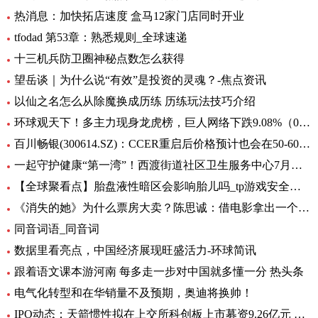
热消息：加快拓店速度 盒马12家门店同时开业
tfodad 第53章：熟悉规则_全球速递
十三机兵防卫圈神秘点数怎么获得
望岳谈｜为什么说“有效”是投资的灵魂？-焦点资讯
以仙之名怎么从除魔换成历练 历练玩法技巧介绍
环球观天下！多主力现身龙虎榜，巨人网络下跌9.08%（06-30）
百川畅银(300614.SZ)：CCER重启后价格预计也会在50-60元/吨左右
一起守护健康“第一湾”！西渡街道社区卫生服务中心7月专病门诊一览表出炉_环球滚动
【全球聚看点】胎盘液性暗区会影响胎儿吗_tp游戏安全中心
《消失的她》为什么票房大卖？陈思诚：借电影拿出一个生活的剖面
同音词语_同音词
数据里看亮点，中国经济展现旺盛活力-环球简讯
跟着语文课本游河南 每多走一步对中国就多懂一分 热头条
电气化转型和在华销量不及预期，奥迪将换帅！
IPO动态：天箭惯性拟在上交所科创板上市募资9.26亿元 全球新动态