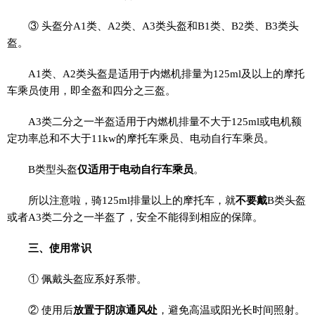
③ 头盔分A1类、A2类、A3类头盔和B1类、B2类、B3类头
盔。
A1类、A2类头盔是适用于内燃机排量为125ml及以上的摩托
车乘员使用，即全盔和四分之三盔。
A3类二分之一半盔适用于内燃机排量不大于125ml或电机额
定功率总和不大于11kw的摩托车乘员、电动自行车乘员。
B类型头盔
仅适用于电动自行车乘员
。
所以注意啦，骑125ml排量以上的摩托车，就
不要戴
B类头盔
或者A3类二分之一半盔了，安全不能得到相应的保障。
三、使用常识
① 佩戴头盔应系好系带。
② 使用后
放置于阴凉通风处
，避免高温或阳光长时间照射。