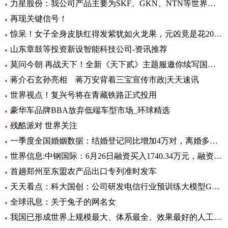
力星股份：我公司产品主要为SKF、GKN、NTN等世界著名的轴承公司配套 全球热点评
再现关键信号！
惊呆！女子全身皮肤红得发紫犹如火龙果，元凶竟是花20块钱买的……_每日观点
山东章鼓等投资新设智能科技公司-资讯推荐
莫问今朝 再战天下！全新《天下贰》主题服邀你续写国韵风华！_当前播报
蒋介石玄孙亮相 蒋万安背着三宝宣传市政|天天速讯
世界视点！复兴号将在青藏铁路正式投用
豪华车品牌BBA放弃低端车型市场_环球精选
残酷派对 世界关注
一季度全国婚姻数据：结婚登记同比增加4万对，离婚多了12万对
世界信息:中钢国际：6月26日融资买入1740.34万元，融资融券余额2.76亿元
首趟郑州至东盟农产品出口专列准时发车
天天看点：科大国创：公司研发电信行业预训练大模型GC-TeleGPT 现已在电信智能客服等领域实现落地应用
全球讯息：关于兔子的网名女
我国已形成世界上规模最大、体系最全、效果最好的人工影响天气作业力量