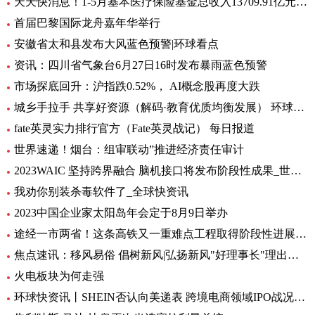
天天快消息！1-5月基本医疗保险基金总收入13709.91亿元，同比增长8.2%
首届巴黎国际龙舟嘉年华举行
安徽省太和县发布大风蓝色预警|环球看点
资讯：四川省气象台6月27日16时发布暴雨蓝色预警
市场探底回升：沪指跌0.52%， AI概念股再度大跌
城乡手拉手 共享好资源（解码·教育优质均衡发展） 环球通讯
fate英灵实力排行官方（Fate英灵战记） 每日报道
世界速递！烟台：组审联动”推进经济责任审计
2023WAIC 坚持跨界融合 脑机接口将发布阶段性成果_世界热讯
我劝你别装杀毒软件了_全球快资讯
2023中国企业家太阳岛年会定于8月9日举办
途经一市两省！这条高铁又一重难点工程取得阶段性进展_前沿热点
焦点速讯：移风易俗 倡树新风|弘扬新风"好理事长"理出乡村新风尚
火电板块为何走强
环球快资讯丨SHEIN否认向美递表 跨境电商领域IPO战况如何？