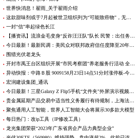
世界快消息！翟雨_关于翟雨介绍
这款甜味剂或于7月起被世卫组织列为“可能致癌物”，无糖可乐、口香糖中普遍有它|全球热头条
一封“信”串起绿色长江
【播资讯】流浪金毛变身“反诈汪汪队”队长 民警：出任务都要抢“档期 ”
今日最新！最新民调：美民众对联邦政府信任度降至20年来最低水平
围猎光伏老龙头
开封市禹王台区组织开展“市民考察团”养老服务行活动 全球热消息
异动快报：中路Ｂ股 9009158月23日14点51分封涨停板-今日热搜
宏润建设集团_通讯
今日最新！三星Galaxy Z Flip5手机“文件夹”外屏演示视频曝光
贵金属延期产品交易中适当性义务履行有待规制，上海法院向交易所发出司法建议_每日观察
聚焦通用人工智能，世界人工智能大会将展示30多款大模型
每日热门：改ip工具（IP修改工具）
龙光集团荣获“2023年广东省房企产品力典型企业”
光伏30ETF（560980）维持强势，盘中涨超2%，此前已连升3日，权重股捷佳伟创涨超3%