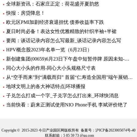
全球新资讯：石家庄正定：荷花盛开夏韵悠
快报：房贷降息！
欧元区PMI加剧经济衰退担忧 债券收益率下跌
夏日时尚必备！表达女性优雅精致的针织半袖+半裙
要闻：谈话记录内容怎么写最新_谈话记录内容怎么写
HPV概念股2023年名单一览（6月23日）
新创建集团(00659)6月23日下午盘中短暂停牌 原因未知-环球热闻
同心大小头的作用-同心大小头规格尺寸表
从“空手而来”到“满载而归” 首届“仁寿造全国用”端午展销会开幕_全球观天下
地球文明上的各大神话特点|环球播报
子兑怎么打成一个字_子兑字怎么打出来_环球快消息
当前快看：蔚来正测试使用NIO Phone手机 李斌评价绝了
Copyright © 2015-2023 今日产业园区网版权所有 备案号：
沪ICP备2023005074号-40
联系邮箱：5 85 59 73 @qq.com