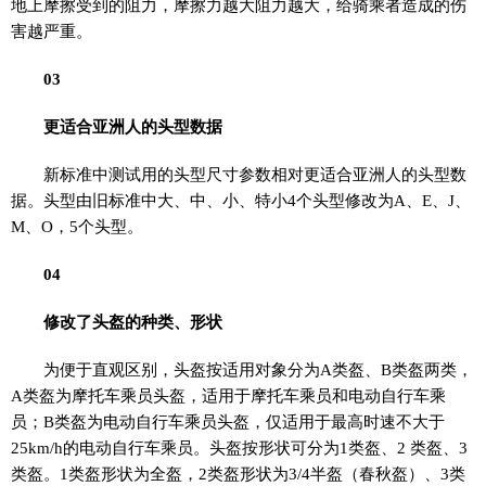
地上摩擦受到的阻力，摩擦力越大阻力越大，给骑乘者造成的伤
害越严重。
0
3
更适合亚洲人的头型数据
新标准中测试用的头型尺寸参数相对更适合亚洲人的头型数
据。头型由旧标准中大、中、小、特小4个头型修改为A、E、J、
M、O，5个头型。
0
4
修改了头盔的种类、形状
为便于直观区别，头盔按适用对象分为A类盔、B类盔两类，
A类盔为摩托车乘员头盔，适用于摩托车乘员和电动自行车乘
员；B类盔为电动自行车乘员头盔，仅适用于最高时速不大于
25km/h的电动自行车乘员。头盔按形状可分为1类盔、2 类盔、3
类盔。1类盔形状为全盔，2类盔形状为3/4半盔（春秋盔）、3类