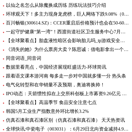
以仙之名怎么从除魔换成历练 历练玩法技巧介绍
环球观天下！多主力现身龙虎榜，巨人网络下跌9.08%（06-30）
百川畅银(300614.SZ)：CCER重启后价格预计也会在50-60元/吨左右
一起守护健康“第一湾”！西渡街道社区卫生服务中心7月专病门诊一览表出炉_环球滚动
【全球聚看点】胎盘液性暗区会影响胎儿吗_tp游戏安全中心
《消失的她》为什么票房大卖？陈思诚：借电影拿出一个生活的剖面
同音词语_同音词
数据里看亮点，中国经济展现旺盛活力-环球简讯
跟着语文课本游河南 每多走一步对中国就多懂一分 热头条
电气化转型和在华销量不及预期，奥迪将换帅！
IPO动态：天箭惯性拟在上交所科创板上市募资9.26亿元 全球新动态
【全球聚看点】高温季节 食品安全注意七点
韩国5月工业生产指数意外环比增长3.2%
仿真石漆和真石漆区别（仿真石漆和真石漆） 天天热资讯
全球快讯:中瓷电子（003031）：6月29日北向资金减持4.95万股