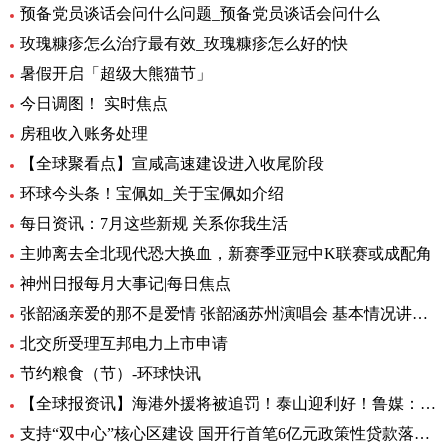
预备党员谈话会问什么问题_预备党员谈话会问什么
玫瑰糠疹怎么治疗最有效_玫瑰糠疹怎么好的快
暑假开启「超级大熊猫节」
今日调图！ 实时焦点
房租收入账务处理
【全球聚看点】宣咸高速建设进入收尾阶段
环球今头条！宝佩如_关于宝佩如介绍
每日资讯：7月这些新规 关系你我生活
主帅离去全北现代恐大换血，新赛季亚冠中K联赛或成配角
神州日报每月大事记|每日焦点
张韶涵亲爱的那不是爱情 张韶涵苏州演唱会 基本情况讲解_天天通讯
北交所受理互邦电力上市申请
节约粮食（节）-环球快讯
【全球报资讯】海港外援将被追罚！泰山迎利好！鲁媒：足协不罚他，规则也不允许
支持“双中心”核心区建设 国开行首笔6亿元政策性贷款落地-天天亮点