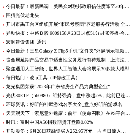
今日最新！最新民调：美民众对联邦政府信任度降至20年来最低水平
围猎光伏老龙头
开封市禹王台区组织开展“市民考察团”养老服务行活动 全球热消息
异动快报：中路Ｂ股 9009158月23日14点51分封涨停板-今日热搜
宏润建设集团_通讯
今日最新！三星Galaxy Z Flip5手机“文件夹”外屏演示视频曝光
贵金属延期产品交易中适当性义务履行有待规制，上海法院向交易所发出司法建议_每日观察
聚焦通用人工智能，世界人工智能大会将展示30多款大模型
每日热门：改ip工具（IP修改工具）
龙光集团荣获“2023年广东省房企产品力典型企业”
光伏30ETF（560980）维持强势，盘中涨超2%，此前已连升3日，权重股捷佳伟创涨超3%
环球资讯：好听的神武游戏名字大全_盘点好听的游戏名
天天观天下！索尼意外透露：前年《使命召唤》在PS平台创造超8亿美元收入
时讯：富时中国A50指数期货开盘跌0.02%
开勒股份：6月28日获融资买入252.95万元，占当日流入资金比例11.65%-世界即时