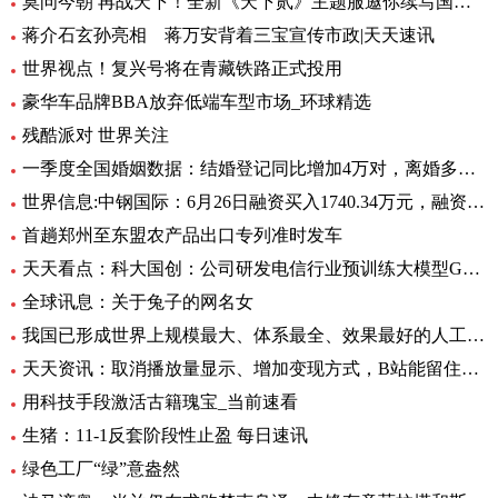
莫问今朝 再战天下！全新《天下贰》主题服邀你续写国韵风华！_当前播报
蒋介石玄孙亮相 蒋万安背着三宝宣传市政|天天速讯
世界视点！复兴号将在青藏铁路正式投用
豪华车品牌BBA放弃低端车型市场_环球精选
残酷派对 世界关注
一季度全国婚姻数据：结婚登记同比增加4万对，离婚多了12万对
世界信息:中钢国际：6月26日融资买入1740.34万元，融资融券余额2.76亿元
首趟郑州至东盟农产品出口专列准时发车
天天看点：科大国创：公司研发电信行业预训练大模型GC-TeleGPT 现已在电信智能客服等领域实现落地应用
全球讯息：关于兔子的网名女
我国已形成世界上规模最大、体系最全、效果最好的人工影响天气作业力量
天天资讯：取消播放量显示、增加变现方式，B站能留住UP主吗？
用科技手段激活古籍瑰宝_当前速看
生猪：11-1反套阶段性止盈 每日速讯
绿色工厂“绿”意盎然