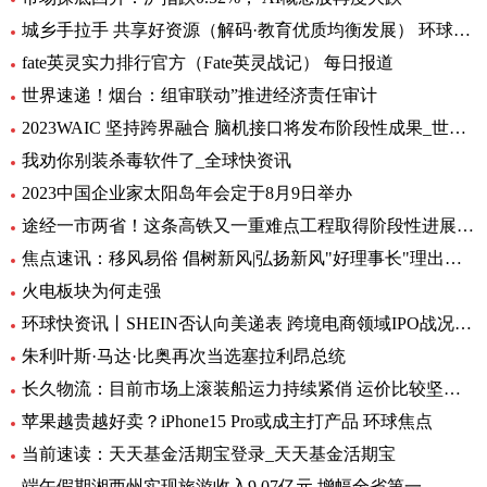
城乡手拉手 共享好资源（解码·教育优质均衡发展） 环球通讯
fate英灵实力排行官方（Fate英灵战记） 每日报道
世界速递！烟台：组审联动”推进经济责任审计
2023WAIC 坚持跨界融合 脑机接口将发布阶段性成果_世界热讯
我劝你别装杀毒软件了_全球快资讯
2023中国企业家太阳岛年会定于8月9日举办
途经一市两省！这条高铁又一重难点工程取得阶段性进展_前沿热点
焦点速讯：移风易俗 倡树新风|弘扬新风"好理事长"理出乡村新风尚
火电板块为何走强
环球快资讯丨SHEIN否认向美递表 跨境电商领域IPO战况如何？
朱利叶斯·马达·比奥再次当选塞拉利昂总统
长久物流：目前市场上滚装船运力持续紧俏 运价比较坚挺-当前速看
苹果越贵越好卖？iPhone15 Pro或成主打产品 环球焦点
当前速读：天天基金活期宝登录_天天基金活期宝
端午假期湘西州实现旅游收入9.07亿元 增幅全省第一