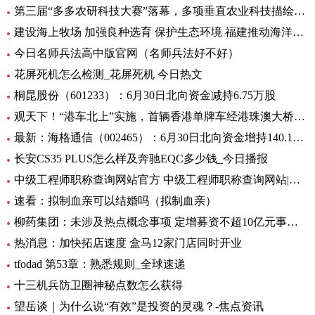
第三届“多多农研科技大赛”落幕，多项垂直农业科技描绘未来农业图景
建设海上牧场 加强良种选育 保护生态环境 福建推动海洋渔业高质量发展（高质量发展调研行）
今日名师兵法高中版官网（名师兵法好不好）
花屏死机怎么检测_花屏死机 今日热文
桐昆股份（601233）：6月30日北向资金减持6.75万股
观天下！“港车北上”实施，首辆香港单牌车经港珠澳大桥入粤
最新：海格通信（002465）：6月30日北向资金增持140.12万股
长安CS35 PLUS怎么样及奔驰EQC多少钱_今日播报
中级工程师职称查询网站官方 中级工程师职称查询网站|世界今日讯
速看：拟制血亲可以结婚吗（拟制血亲）
柳药集团：未涉及热点概念事项 定增募资不超10亿元事项目前处于审核阶段 环球速看
热消息：加快拓店速度 盒马12家门店同时开业
tfodad 第53章：熟悉规则_全球速递
十三机兵防卫圈神秘点数怎么获得
望岳谈｜为什么说“有效”是投资的灵魂？-焦点资讯