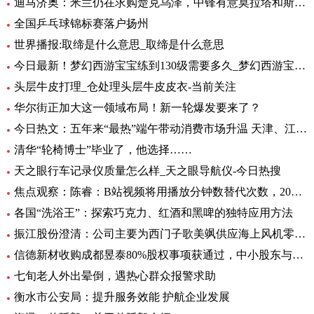
迪马济奥：米兰仍在求购楚克乌泽，中锋有意莫拉塔和斯卡马卡-全球新资讯
全国乒乓球锦标赛落户扬州
世界播报:取缔是什么意思_取缔是什么意思
今日最新！梦幻西游宝宝练到130级需要多久_梦幻西游宝宝练级地点
头层牛皮打理_仓处理头层牛皮皮衣-当前关注
华尔街正加大这一领域布局！新一轮爆发要来了？
今日热文：五年来“最热”端午带动消费市场升温 天津、江苏、重庆等5省销售额超过2019年
清华“轮椅博士”毕业了，他选择……
天之眼行车记录仪质量怎么样_天之眼导航仪-今日热搜
焦点观察：陈睿：B站视频将用播放分钟数替代次数，2022 年 UP 主总收入同比增加 28%
各国“洗浴王”：探索巧克力、红酒和黑啤的独特应用方法
振江股份澄清：公司主要为西门子歌美飒供应海上风机零部件-环球精选
信德新材收购成都昱泰80%股权事项获通过，中小股东与大股东存分歧
七旬老人外出晕倒，遇热心群众报警求助
衡水市公安局：提升服务效能 护航企业发展