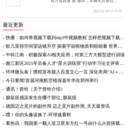
“前方道路遭‘敌’破坏，车辆无法通过。...
2022-02-10 15:16:30
最近更新
快播：如何将视频下载到mp3中视频教程 怎样把视频下载到MP3里呢
欧几里得空间望远镜升空 探索宇宙暗物质和暗能量 世界资讯
中科江南：积极探索AI相关应用；对第三方大模型进行训练
曲江新区2021年后备人才“星火训练营”行动学习论文评审会暨结训仪式圆满举办|全球要闻
环球微头条丨携程宣布接入百度文心一言 深化布局“AI＋旅行”应用
今日要闻!首届河南航空植保嘉年华在郑州举行
通讯！曾铃（关于曾铃介绍）
腺鼠疫感染发生在哪个部位_腺鼠疫
德国迈之灵片的副作用 迈之灵片副作用_天天最资讯
嘿！你的头像该换了-环球速看料
看热讯：我国第一颗人造卫星东方红一号由什么火箭搭载_我国第一颗人造卫星