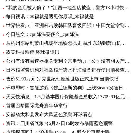
“我的金店被人偷了！”江西一地金店被盗，警方13小时快速侦破 每日看点
每日视讯：幸福就是遇见你原唱_幸福就是
世界快看点丨亚洲杯击败韩国队晋级四强！中国女篮拿到世界杯及奥运资格赛席位
今日热文：cpu降温要多久_cpu降温
从杭州东站到萧山机场坐地铁怎么走 杭州东站到萧山机场有地铁 环球要闻
露笑科技涨停 环球微资讯
公司有没有减速器相关专利？宗申动力：公司没有相关产品以及专利
日本核监管机构对福岛核污染水排海设备进行使用前检查_速递
售价51.99万元 别克世纪七座蕴世版正式上市 当前快播
环球即时：冒险游戏《佛兰德斯的狗》上线Steam 发售日期待定
天天快消息！1-5月基本医疗保险基金总收入13709.91亿元，同比增长8.2%
首届巴黎国际龙舟嘉年华举行
安徽省太和县发布大风蓝色预警|环球看点
资讯：四川省气象台6月27日16时发布暴雨蓝色预警
市场探底回升：沪指跌0.52%， AI概念股再度大跌