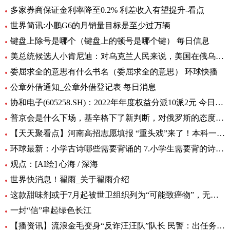
多家券商保证金利率降至0.2% 利差收入有望提升-看点
世界简讯:小鹏G6的月销量目标是至少过万辆
键盘上除号是哪个（键盘上的顿号是哪个键） 每日信息
美总统候选人小肯尼迪：对乌克兰人民来说，美国在俄乌中扮演的角色很糟糕
委屈求全的意思有什么书名（委屈求全的意思） 环球快播
公章外借通知_公章外借登记表 每日消息
协和电子(605258.SH)：2022年年度权益分派10派2元 今日热议
普京会是什么下场，基辛格下了新判断，对俄罗斯的态度完全变了！|全球时快讯
【天天聚看点】河南高招志愿填报 “重头戏”来了！本科一批、二批志愿30日起填报
环球最新：小学古诗哪些需要背诵的 7.小学生需要背的诗词有多少首
观点：[AI绘] 心海 / 深海
世界快消息！翟雨_关于翟雨介绍
这款甜味剂或于7月起被世卫组织列为“可能致癌物”，无糖可乐、口香糖中普遍有它|全球热头条
一封“信”串起绿色长江
【播资讯】流浪金毛变身“反诈汪汪队”队长 民警：出任务都要抢“档期 ”