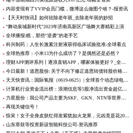
内容变现有了VVIP会员门槛，微博这么做图个啥？-报资讯
【天天时快讯】如何祛除老年斑_去除老年斑的妙招
“舞动泉城新时代”2023年济南高新区广场舞大赛精彩上演
全球播报:瞧，那些“逆袭”的老手艺
科兴制药：人生长激素注射液获得临床试验批准-全球看点
全球热推荐：小米13为什么成功了？是偶然还是必然？
理财APP测评系列丨逐浪直销APP，哪家体验更好？_全球今亮点
今日最新！道恩股份: 关于不向下修正道恩转债转股价格的公告
天天快资讯：国际氢报（0619-0625）| 全球首个动态绿电制氨工厂初具规模；MTU开发液氢航空燃料电池技术；道达尔致力于绿氢炼油……
计算机行业资金流出榜：浪潮信息等5股净流出资金超亿元_世界热文
力星股份：我公司产品主要为SKF、GKN、NTN等世界著名的轴承公司配套 全球热点评
再现关键信号！
惊呆！女子全身皮肤红得发紫犹如火龙果，元凶竟是花20块钱买的……_每日观点
山东章鼓等投资新设智能科技公司-资讯推荐