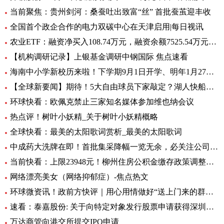
当前聚焦：贵州剑河：桑蚕吐出致富“丝” 首批蚕茧迎丰收
全国首个政企合作的电力双碳中心在天津启用|每日视讯
农业ETF：融资净买入108.74万元，融资余额7525.54万元（06-28）
【机构调研记录】上银基金调研中钢国际 焦点速看
海南中小学新校历来啦！下学期9月1日开学、明年1月27日放寒假|观焦点
【全球新要闻】期待！5大自由球员下家敲定？湖人快船或签全明星后卫
环球快看：欧佩克禁止三家知名媒体参加维也纳会议
热点评！树叶小妖精_关于树叶小妖精概略
全球快看：最美的太阳歌词赏析_最美的太阳歌词
中成药大洗牌在即！首批集采降幅一览无余，必关注公司火线全揭秘，投资风险哪里藏？
当前快看：上限23948元！柳州住房公积金缴存政策调整，7月起执行
网络漂亮美女（网络抑郁症）-焦点热文
环球微资讯！政前方快评｜用心用情做好“送上门来的群众工作”
速看：泰嘉股份: 关于向特定对象发行股票申请获得深圳证券交易所上市审核中心审核通过的公告
万达商管向港交所提交IPO申请