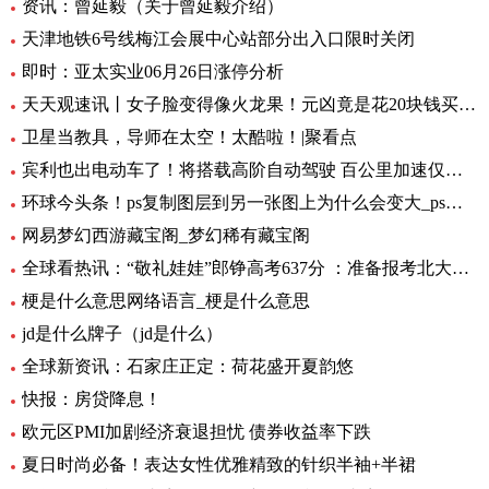
资讯：曾延毅（关于曾延毅介绍）
天津地铁6号线梅江会展中心站部分出入口限时关闭
即时：亚太实业06月26日涨停分析
天天观速讯丨女子脸变得像火龙果！元凶竟是花20块钱买的……
卫星当教具，导师在太空！太酷啦！|聚看点
宾利也出电动车了！将搭载高阶自动驾驶 百公里加速仅需1.5秒 全球要闻
环球今头条！ps复制图层到另一张图上为什么会变大_ps复制图层到另一张图
网易梦幻西游藏宝阁_梦幻稀有藏宝阁
全球看热讯：“敬礼娃娃”郎铮高考637分 ：准备报考北大，未来做公务员为人民服务
梗是什么意思网络语言_梗是什么意思
jd是什么牌子（jd是什么）
全球新资讯：石家庄正定：荷花盛开夏韵悠
快报：房贷降息！
欧元区PMI加剧经济衰退担忧 债券收益率下跌
夏日时尚必备！表达女性优雅精致的针织半袖+半裙