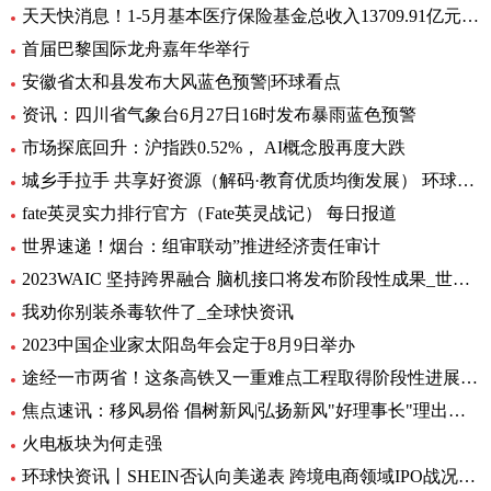
天天快消息！1-5月基本医疗保险基金总收入13709.91亿元，同比增长8.2%
首届巴黎国际龙舟嘉年华举行
安徽省太和县发布大风蓝色预警|环球看点
资讯：四川省气象台6月27日16时发布暴雨蓝色预警
市场探底回升：沪指跌0.52%， AI概念股再度大跌
城乡手拉手 共享好资源（解码·教育优质均衡发展） 环球通讯
fate英灵实力排行官方（Fate英灵战记） 每日报道
世界速递！烟台：组审联动”推进经济责任审计
2023WAIC 坚持跨界融合 脑机接口将发布阶段性成果_世界热讯
我劝你别装杀毒软件了_全球快资讯
2023中国企业家太阳岛年会定于8月9日举办
途经一市两省！这条高铁又一重难点工程取得阶段性进展_前沿热点
焦点速讯：移风易俗 倡树新风|弘扬新风"好理事长"理出乡村新风尚
火电板块为何走强
环球快资讯丨SHEIN否认向美递表 跨境电商领域IPO战况如何？