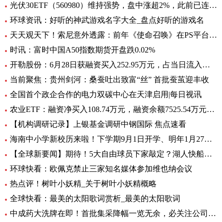
光伏30ETF（560980）维持强势，盘中涨超2%，此前已连升3日，权重股捷佳伟创涨超3%
环球资讯：好听的神武游戏名字大全_盘点好听的游戏名
天天观天下！索尼意外透露：前年《使命召唤》在PS平台创造超8亿美元收入
时讯：富时中国A50指数期货开盘跌0.02%
开勒股份：6月28日获融资买入252.95万元，占当日流入资金比例11.65%-世界即时
当前聚焦：贵州剑河：桑蚕吐出致富“丝” 首批蚕茧迎丰收
全国首个政企合作的电力双碳中心在天津启用|每日视讯
农业ETF：融资净买入108.74万元，融资余额7525.54万元（06-28）
【机构调研记录】上银基金调研中钢国际 焦点速看
海南中小学新校历来啦！下学期9月1日开学、明年1月27日放寒假|观焦点
【全球新要闻】期待！5大自由球员下家敲定？湖人快船或签全明星后卫
环球快看：欧佩克禁止三家知名媒体参加维也纳会议
热点评！树叶小妖精_关于树叶小妖精概略
全球快看：最美的太阳歌词赏析_最美的太阳歌词
中成药大洗牌在即！首批集采降幅一览无余，必关注公司火线全揭秘，投资风险哪里藏？