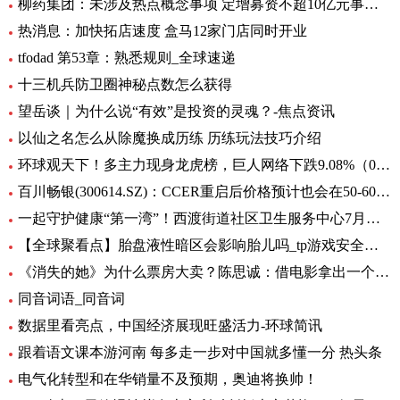
柳药集团：未涉及热点概念事项 定增募资不超10亿元事项目前处于审核阶段 环球速看
热消息：加快拓店速度 盒马12家门店同时开业
tfodad 第53章：熟悉规则_全球速递
十三机兵防卫圈神秘点数怎么获得
望岳谈｜为什么说“有效”是投资的灵魂？-焦点资讯
以仙之名怎么从除魔换成历练 历练玩法技巧介绍
环球观天下！多主力现身龙虎榜，巨人网络下跌9.08%（06-30）
百川畅银(300614.SZ)：CCER重启后价格预计也会在50-60元/吨左右
一起守护健康“第一湾”！西渡街道社区卫生服务中心7月专病门诊一览表出炉_环球滚动
【全球聚看点】胎盘液性暗区会影响胎儿吗_tp游戏安全中心
《消失的她》为什么票房大卖？陈思诚：借电影拿出一个生活的剖面
同音词语_同音词
数据里看亮点，中国经济展现旺盛活力-环球简讯
跟着语文课本游河南 每多走一步对中国就多懂一分 热头条
电气化转型和在华销量不及预期，奥迪将换帅！