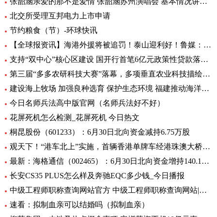
张韶涵亲爱的那不是爱情 张韶涵苏州演唱会 基本情况讲解_天天通讯
北交所受理互邦电力上市申请
节约粮食（节）-环球快讯
【全球报资讯】海港外援将被追罚！泰山迎利好！鲁媒：足协不罚他，规则也不允许
支持“双中心”核心区建设 国开行首笔6亿元政策性贷款落地-天天亮点
第三届“多多农研科技大赛”落幕，多项垂直农业科技描绘未来农业图景
建设海上牧场 加强良种选育 保护生态环境 福建推动海洋渔业高质量发展（高质量发展调研行）
今日名师兵法高中版官网（名师兵法好不好）
花屏死机怎么检测_花屏死机 今日热文
桐昆股份（601233）：6月30日北向资金减持6.75万股
观天下！“港车北上”实施，首辆香港单牌车经港珠澳大桥入粤
最新：海格通信（002465）：6月30日北向资金增持140.12万股
长安CS35 PLUS怎么样及奔驰EQC多少钱_今日播报
中级工程师职称查询网站官方 中级工程师职称查询网站|世界今日讯
速看：拟制血亲可以结婚吗（拟制血亲）