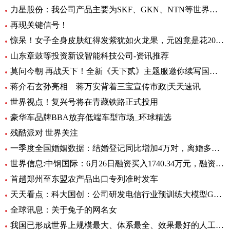
力星股份：我公司产品主要为SKF、GKN、NTN等世界著名的轴承公司配套 全球热点评
再现关键信号！
惊呆！女子全身皮肤红得发紫犹如火龙果，元凶竟是花20块钱买的……_每日观点
山东章鼓等投资新设智能科技公司-资讯推荐
莫问今朝 再战天下！全新《天下贰》主题服邀你续写国韵风华！_当前播报
蒋介石玄孙亮相 蒋万安背着三宝宣传市政|天天速讯
世界视点！复兴号将在青藏铁路正式投用
豪华车品牌BBA放弃低端车型市场_环球精选
残酷派对 世界关注
一季度全国婚姻数据：结婚登记同比增加4万对，离婚多了12万对
世界信息:中钢国际：6月26日融资买入1740.34万元，融资融券余额2.76亿元
首趟郑州至东盟农产品出口专列准时发车
天天看点：科大国创：公司研发电信行业预训练大模型GC-TeleGPT 现已在电信智能客服等领域实现落地应用
全球讯息：关于兔子的网名女
我国已形成世界上规模最大、体系最全、效果最好的人工影响天气作业力量