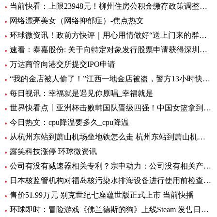
当前快看：上限23948元！柳州住房公积金缴存政策调整，7月起执行
网络漂亮美女（网络抑郁症）-焦点热文
环球微资讯！政前方快评｜用心用情做好“送上门来的群众工作”
速看：泰嘉股份: 关于向特定对象发行股票申请获得深圳证券交易所上市审核中心审核通过的公告
万达商管向港交所提交IPO申请
“我的金店被人偷了！”江西一地金店被盗，警方13小时快速侦破 每日看点
每日视讯：幸福就是遇见你原唱_幸福就是
世界快看点丨亚洲杯击败韩国队晋级四强！中国女篮拿到世界杯及奥运资格赛席位
今日热文：cpu降温要多久_cpu降温
从杭州东站到萧山机场坐地铁怎么走 杭州东站到萧山机场有地铁 环球要闻
露笑科技涨停 环球微资讯
公司有没有减速器相关专利？宗申动力：公司没有相关产品以及专利
日本核监管机构对福岛核污染水排海设备进行使用前检查_速递
售价51.99万元 别克世纪七座蕴世版正式上市 当前快播
环球即时：冒险游戏《佛兰德斯的狗》上线Steam 发售日期待定