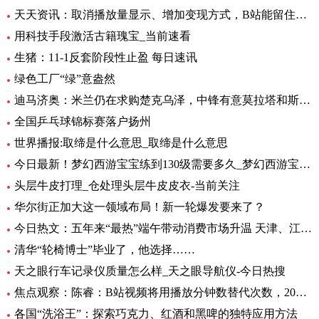
天天资讯：取消播放量显示、增加变现方式，B站能留住UP主吗？
用科技手段激活古籍瑰宝_当前速看
生猪：11-1反套阶段性止盈 每日速讯
绿色工厂“绿”意盎然
迪马济奥：米兰仍在求购楚克乌泽，中锋有意莫拉塔和斯卡马卡-全球新资讯
全国乒乓球锦标赛落户扬州
世界播报:取缔是什么意思_取缔是什么意思
今日最新！梦幻西游宝宝练到130级需要多久_梦幻西游宝宝练级地点
头层牛皮打理_仓处理头层牛皮皮衣-当前关注
华尔街正加大这一领域布局！新一轮爆发要来了？
今日热文：五年来“最热”端午带动消费市场升温 天津、江苏、重庆等5省销售额超过2019年
清华“轮椅博士”毕业了，他选择……
天之眼行车记录仪质量怎么样_天之眼导航仪-今日热搜
焦点观察：陈睿：B站视频将用播放分钟数替代次数，2022 年 UP 主总收入同比增加 28%
各国“洗浴王”：探索巧克力、红酒和黑啤的独特应用方法