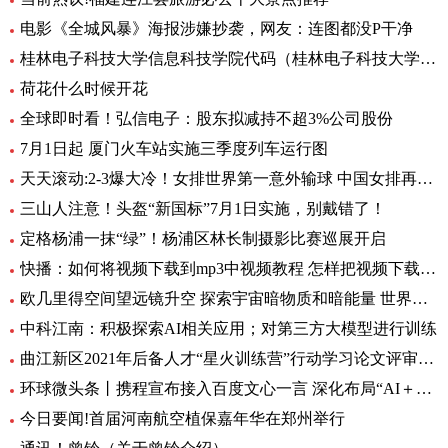
电影《全城风暴》海报涉嫌抄袭，网友：连图都没P干净
桂林电子科技大学信息科技学院代码（桂林电子科技大学信息科技学院）
荷花什么时候开花
全球即时看！弘信电子：股东拟减持不超3%公司股份
7月1日起 厦门火车站实施三季度列车运行图
天天滚动:2-3爆大冷！女排世界第一意外输球 中国女排再获好消息
三山人注意！头盔“新国标”7月1日实施，别戴错了！
定格杨浦一抹“绿”！杨浦区林长制摄影比赛巡展开启
快播：如何将视频下载到mp3中视频教程 怎样把视频下载到MP3里呢
欧几里得空间望远镜升空 探索宇宙暗物质和暗能量 世界资讯
中科江南：积极探索AI相关应用；对第三方大模型进行训练
曲江新区2021年后备人才“星火训练营”行动学习论文评审会暨结训仪式圆满举办|全球要闻
环球微头条丨携程宣布接入百度文心一言 深化布局“AI＋旅行”应用
今日要闻!首届河南航空植保嘉年华在郑州举行