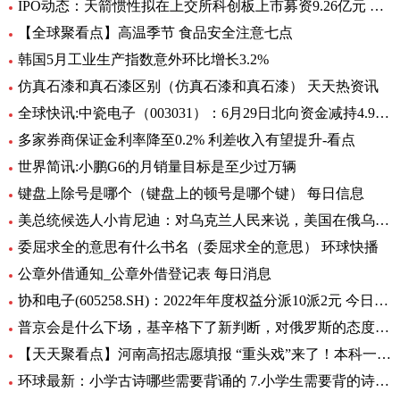
IPO动态：天箭惯性拟在上交所科创板上市募资9.26亿元 全球新动态
【全球聚看点】高温季节 食品安全注意七点
韩国5月工业生产指数意外环比增长3.2%
仿真石漆和真石漆区别（仿真石漆和真石漆） 天天热资讯
全球快讯:中瓷电子（003031）：6月29日北向资金减持4.95万股
多家券商保证金利率降至0.2% 利差收入有望提升-看点
世界简讯:小鹏G6的月销量目标是至少过万辆
键盘上除号是哪个（键盘上的顿号是哪个键） 每日信息
美总统候选人小肯尼迪：对乌克兰人民来说，美国在俄乌中扮演的角色很糟糕
委屈求全的意思有什么书名（委屈求全的意思） 环球快播
公章外借通知_公章外借登记表 每日消息
协和电子(605258.SH)：2022年年度权益分派10派2元 今日热议
普京会是什么下场，基辛格下了新判断，对俄罗斯的态度完全变了！|全球时快讯
【天天聚看点】河南高招志愿填报 “重头戏”来了！本科一批、二批志愿30日起填报
环球最新：小学古诗哪些需要背诵的 7.小学生需要背的诗词有多少首