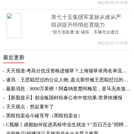
2022-02-10 15:16:30
第七十五集团军某旅从难从严
组训提升特情处置能力
“前方道路遭‘敌’破坏，车辆无法通过。...
2022-02-10 15:16:30
最近更新
天天报道:考高分也没资格进烟草？上海烟草录用名单流出，印证了张雪峰的话
速讯：王思聪怼过的公众人物_盘点那些被王思聪怼过的名人
最新消息：8000万英镑！阿森纳签楚阿梅尼，皇马无奈放弃，英超4大豪门竞争
【新股提示】创业板国科恒泰公布中签结果-世界快播报
天天观点：想起童年了
黑暗拍卖会斗破苍穹（黑暗拍卖会）
C视频丨成都如何促进高校毕业生就业？“百日万企”招聘活动将提供约30万个岗位
当前热议!福建连江县旅游必去十大景点推荐