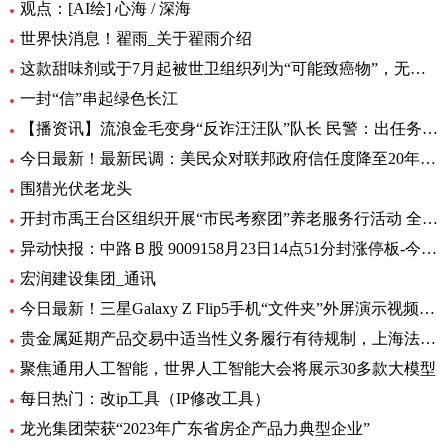
观点：[AI绘] 心海 / 深海
世界快消息！翟雨_关于翟雨介绍
这款甜味剂或于7月起被世卫组织列为“可能致癌物”，无糖可乐、口香糖中普遍有它|全球热头条
一封“信”串起绿色长江
【播资讯】流浪金毛变身“反诈汪汪队”队长 民警：出任务都要抢“档期 ”
今日最新！最新民调：美民众对联邦政府信任度降至20年来最低水平
围猎光伏老龙头
开封市禹王台区组织开展“市民考察团”养老服务行活动 全球热消息
异动快报：中路Ｂ股 9009158月23日14点51分封涨停板-今日热搜
宏润建设集团_通讯
今日最新！三星Galaxy Z Flip5手机“文件夹”外屏演示视频曝光
贵金属延期产品交易中适当性义务履行有待规制，上海法院向交易所发出司法建议_每日观察
聚焦通用人工智能，世界人工智能大会将展示30多款大模型
每日热门：改ip工具（IP修改工具）
龙光集团荣获“2023年广东省房企产品力典型企业”