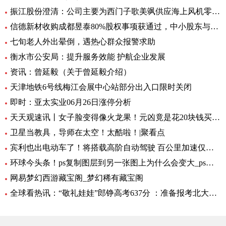
振江股份澄清：公司主要为西门子歌美飒供应海上风机零部件-环球精选
信德新材收购成都昱泰80%股权事项获通过，中小股东与大股东存分歧
七旬老人外出晕倒，遇热心群众报警求助
衡水市公安局：提升服务效能 护航企业发展
资讯：曾延毅（关于曾延毅介绍）
天津地铁6号线梅江会展中心站部分出入口限时关闭
即时：亚太实业06月26日涨停分析
天天观速讯丨女子脸变得像火龙果！元凶竟是花20块钱买的……
卫星当教具，导师在太空！太酷啦！|聚看点
宾利也出电动车了！将搭载高阶自动驾驶 百公里加速仅需1.5秒 全球要闻
环球今头条！ps复制图层到另一张图上为什么会变大_ps复制图层到另一张图
网易梦幻西游藏宝阁_梦幻稀有藏宝阁
全球看热讯：“敬礼娃娃”郎铮高考637分 ：准备报考北大，未来做公务员为人民服务