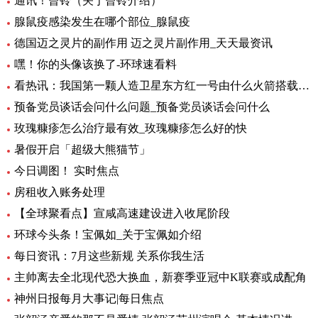
通讯！曾铃（关于曾铃介绍）
腺鼠疫感染发生在哪个部位_腺鼠疫
德国迈之灵片的副作用 迈之灵片副作用_天天最资讯
嘿！你的头像该换了-环球速看料
看热讯：我国第一颗人造卫星东方红一号由什么火箭搭载_我国第一颗人造卫星
预备党员谈话会问什么问题_预备党员谈话会问什么
玫瑰糠疹怎么治疗最有效_玫瑰糠疹怎么好的快
暑假开启「超级大熊猫节」
今日调图！ 实时焦点
房租收入账务处理
【全球聚看点】宣咸高速建设进入收尾阶段
环球今头条！宝佩如_关于宝佩如介绍
每日资讯：7月这些新规 关系你我生活
主帅离去全北现代恐大换血，新赛季亚冠中K联赛或成配角
神州日报每月大事记|每日焦点