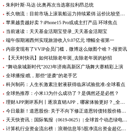
朱利叶斯·马达·比奥再次当选塞拉利昂总统
长久物流：目前市场上滚装船运力持续紧俏 运价比较坚挺-当前速看
苹果越贵越好卖？iPhone15 Pro或成主打产品 环球焦点
当前速读：天天基金活期宝登录_天天基金活期宝
端午假期湘西州实现旅游收入9.07亿元 增幅全省第一
内容变现有了VVIP会员门槛，微博这么做图个啥？-报资讯
【天天时快讯】如何祛除老年斑_去除老年斑的妙招
“舞动泉城新时代”2023年济南高新区广场舞大赛精彩上演
全球播报:瞧，那些“逆袭”的老手艺
科兴制药：人生长激素注射液获得临床试验批准-全球看点
全球热推荐：小米13为什么成功了？是偶然还是必然？
理财APP测评系列丨逐浪直销APP，哪家体验更好？_全球今亮点
今日最新！道恩股份: 关于不向下修正道恩转债转股价格的公告
天天快资讯：国际氢报（0619-0625）| 全球首个动态绿电制氨工厂初具规模；MTU开发液氢航空燃料电池技术；道达尔致力于绿氢炼油……
计算机行业资金流出榜：浪潮信息等5股净流出资金超亿元_世界热文