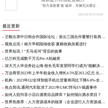
“前方道路遭‘敌’破坏，车辆无法通过。...
2022-02-10 15:16:30
最近更新
王毅出席中日韩合作国际论坛：发出三国合作重整行装再出发的明确信号
视焦点讯！南方早稻陆续收获 夏粮收购加紧进行
世界短讯！“天马浴河”背后的故事
亿兰科完成数千万元Pre-A轮融资
深大万人毕业奔赴山海 校长毛军发望同学们成为“能解决问题的人”
万达商管2023年上半年租金收入增长4.5%至263.2亿元 出租率98.2%-当前头条
机构：2023年Q2全球智能手机出货量将同比下降6.4%-全球即时
焦点简讯:通用汽车取消了2021年GMC悍马EV揭露事件
如何入驻抖音小店白酒类目品牌库？如何报白酒水类目？
世界热推荐：人力资源成本的核算（企业进行人力资源成本核算有什么意义）