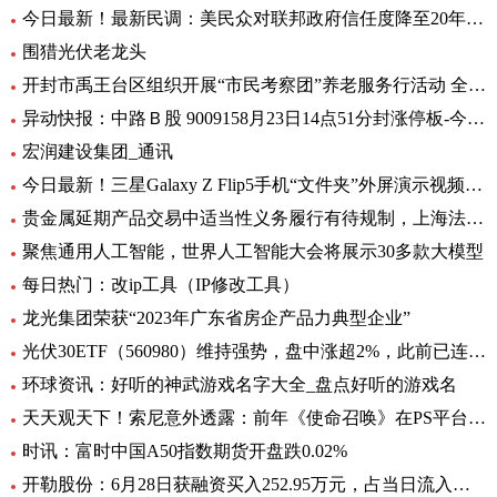
今日最新！最新民调：美民众对联邦政府信任度降至20年来最低水平
围猎光伏老龙头
开封市禹王台区组织开展“市民考察团”养老服务行活动 全球热消息
异动快报：中路Ｂ股 9009158月23日14点51分封涨停板-今日热搜
宏润建设集团_通讯
今日最新！三星Galaxy Z Flip5手机“文件夹”外屏演示视频曝光
贵金属延期产品交易中适当性义务履行有待规制，上海法院向交易所发出司法建议_每日观察
聚焦通用人工智能，世界人工智能大会将展示30多款大模型
每日热门：改ip工具（IP修改工具）
龙光集团荣获“2023年广东省房企产品力典型企业”
光伏30ETF（560980）维持强势，盘中涨超2%，此前已连升3日，权重股捷佳伟创涨超3%
环球资讯：好听的神武游戏名字大全_盘点好听的游戏名
天天观天下！索尼意外透露：前年《使命召唤》在PS平台创造超8亿美元收入
时讯：富时中国A50指数期货开盘跌0.02%
开勒股份：6月28日获融资买入252.95万元，占当日流入资金比例11.65%-世界即时