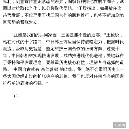
私利，刻意宣传意识形态的差异，编织各种排他性的小圈子，试
图以对抗取代合作，以分裂取代团结。”王毅指出，如果放任这一
趋势发展，不仅严重干扰三国合作的顺利推行，也将不断加剧地
区形势的紧张对立。
“亚洲是我们的共同家园，三国是搬不走的近邻。”王毅说，
站在时代的十字路口，中日韩三方应当保持战略定力，把握时代
潮流，汲取历史智慧，坚定维护三国合作的正确方向。过去十
年，中日韩相继实现快速发展，成功推进现代化进程，关键就在
于秉持和平发展理念，要尊重历史核心利益，理解各自选择的道
路。“中国自古就有‘亲仁善邻’的传统，我们绝不会重蹈历史上一
些大国曾经走过的扩张掠夺的老路。我们也反对任何当今的国家
推行单边霸凌的行径。”
（）
X 关闭