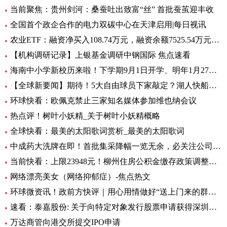
当前聚焦：贵州剑河：桑蚕吐出致富“丝” 首批蚕茧迎丰收
全国首个政企合作的电力双碳中心在天津启用|每日视讯
农业ETF：融资净买入108.74万元，融资余额7525.54万元（06-28）
【机构调研记录】上银基金调研中钢国际 焦点速看
海南中小学新校历来啦！下学期9月1日开学、明年1月27日放寒假|观焦点
【全球新要闻】期待！5大自由球员下家敲定？湖人快船或签全明星后卫
环球快看：欧佩克禁止三家知名媒体参加维也纳会议
热点评！树叶小妖精_关于树叶小妖精概略
全球快看：最美的太阳歌词赏析_最美的太阳歌词
中成药大洗牌在即！首批集采降幅一览无余，必关注公司火线全揭秘，投资风险哪里藏？
当前快看：上限23948元！柳州住房公积金缴存政策调整，7月起执行
网络漂亮美女（网络抑郁症）-焦点热文
环球微资讯！政前方快评｜用心用情做好“送上门来的群众工作”
速看：泰嘉股份: 关于向特定对象发行股票申请获得深圳证券交易所上市审核中心审核通过的公告
万达商管向港交所提交IPO申请