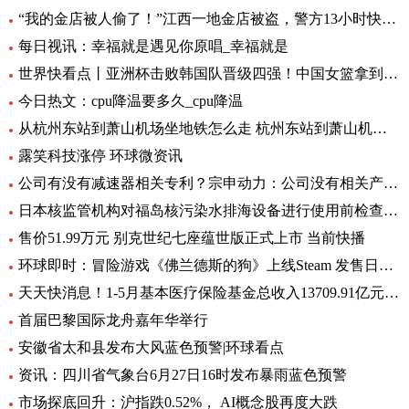
“我的金店被人偷了！”江西一地金店被盗，警方13小时快速侦破 每日看点
每日视讯：幸福就是遇见你原唱_幸福就是
世界快看点丨亚洲杯击败韩国队晋级四强！中国女篮拿到世界杯及奥运资格赛席位
今日热文：cpu降温要多久_cpu降温
从杭州东站到萧山机场坐地铁怎么走 杭州东站到萧山机场有地铁 环球要闻
露笑科技涨停 环球微资讯
公司有没有减速器相关专利？宗申动力：公司没有相关产品以及专利
日本核监管机构对福岛核污染水排海设备进行使用前检查_速递
售价51.99万元 别克世纪七座蕴世版正式上市 当前快播
环球即时：冒险游戏《佛兰德斯的狗》上线Steam 发售日期待定
天天快消息！1-5月基本医疗保险基金总收入13709.91亿元，同比增长8.2%
首届巴黎国际龙舟嘉年华举行
安徽省太和县发布大风蓝色预警|环球看点
资讯：四川省气象台6月27日16时发布暴雨蓝色预警
市场探底回升：沪指跌0.52%， AI概念股再度大跌