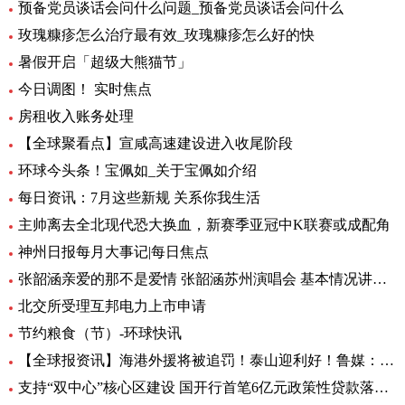
预备党员谈话会问什么问题_预备党员谈话会问什么
玫瑰糠疹怎么治疗最有效_玫瑰糠疹怎么好的快
暑假开启「超级大熊猫节」
今日调图！ 实时焦点
房租收入账务处理
【全球聚看点】宣咸高速建设进入收尾阶段
环球今头条！宝佩如_关于宝佩如介绍
每日资讯：7月这些新规 关系你我生活
主帅离去全北现代恐大换血，新赛季亚冠中K联赛或成配角
神州日报每月大事记|每日焦点
张韶涵亲爱的那不是爱情 张韶涵苏州演唱会 基本情况讲解_天天通讯
北交所受理互邦电力上市申请
节约粮食（节）-环球快讯
【全球报资讯】海港外援将被追罚！泰山迎利好！鲁媒：足协不罚他，规则也不允许
支持“双中心”核心区建设 国开行首笔6亿元政策性贷款落地-天天亮点