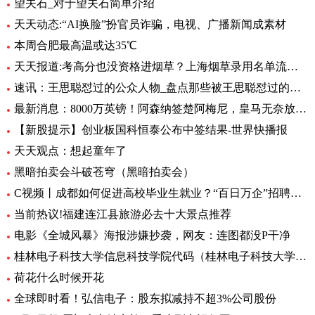
望夫石_对于望夫石简单介绍
天天动态:“AI换脸”扮官员诈骗，电视、广播新闻成素材
本周合肥最高温或达35℃
天天报道:考高分也没资格进烟草？上海烟草录用名单流出，印证了张雪峰的话
速讯：王思聪怼过的公众人物_盘点那些被王思聪怼过的名人
最新消息：8000万英镑！阿森纳签楚阿梅尼，皇马无奈放弃，英超4大豪门竞争
【新股提示】创业板国科恒泰公布中签结果-世界快播报
天天观点：想起童年了
黑暗拍卖会斗破苍穹（黑暗拍卖会）
C视频丨成都如何促进高校毕业生就业？“百日万企”招聘活动将提供约30万个岗位
当前热议!福建连江县旅游必去十大景点推荐
电影《全城风暴》海报涉嫌抄袭，网友：连图都没P干净
桂林电子科技大学信息科技学院代码（桂林电子科技大学信息科技学院）
荷花什么时候开花
全球即时看！弘信电子：股东拟减持不超3%公司股份