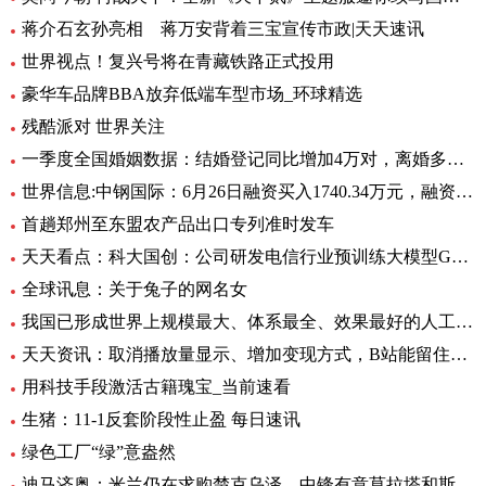
蒋介石玄孙亮相 蒋万安背着三宝宣传市政|天天速讯
世界视点！复兴号将在青藏铁路正式投用
豪华车品牌BBA放弃低端车型市场_环球精选
残酷派对 世界关注
一季度全国婚姻数据：结婚登记同比增加4万对，离婚多了12万对
世界信息:中钢国际：6月26日融资买入1740.34万元，融资融券余额2.76亿元
首趟郑州至东盟农产品出口专列准时发车
天天看点：科大国创：公司研发电信行业预训练大模型GC-TeleGPT 现已在电信智能客服等领域实现落地应用
全球讯息：关于兔子的网名女
我国已形成世界上规模最大、体系最全、效果最好的人工影响天气作业力量
天天资讯：取消播放量显示、增加变现方式，B站能留住UP主吗？
用科技手段激活古籍瑰宝_当前速看
生猪：11-1反套阶段性止盈 每日速讯
绿色工厂“绿”意盎然
迪马济奥：米兰仍在求购楚克乌泽，中锋有意莫拉塔和斯卡马卡-全球新资讯