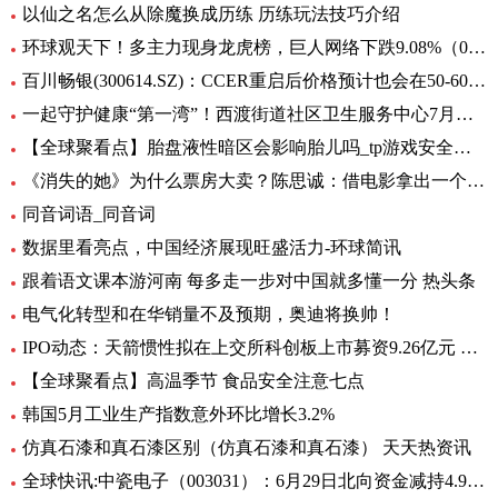
以仙之名怎么从除魔换成历练 历练玩法技巧介绍
环球观天下！多主力现身龙虎榜，巨人网络下跌9.08%（06-30）
百川畅银(300614.SZ)：CCER重启后价格预计也会在50-60元/吨左右
一起守护健康“第一湾”！西渡街道社区卫生服务中心7月专病门诊一览表出炉_环球滚动
【全球聚看点】胎盘液性暗区会影响胎儿吗_tp游戏安全中心
《消失的她》为什么票房大卖？陈思诚：借电影拿出一个生活的剖面
同音词语_同音词
数据里看亮点，中国经济展现旺盛活力-环球简讯
跟着语文课本游河南 每多走一步对中国就多懂一分 热头条
电气化转型和在华销量不及预期，奥迪将换帅！
IPO动态：天箭惯性拟在上交所科创板上市募资9.26亿元 全球新动态
【全球聚看点】高温季节 食品安全注意七点
韩国5月工业生产指数意外环比增长3.2%
仿真石漆和真石漆区别（仿真石漆和真石漆） 天天热资讯
全球快讯:中瓷电子（003031）：6月29日北向资金减持4.95万股