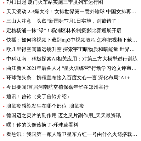
7月1日起 厦门火车站实施三季度列车运行图
天天滚动:2-3爆大冷！女排世界第一意外输球 中国女排再获好消息
三山人注意！头盔“新国标”7月1日实施，别戴错了！
定格杨浦一抹“绿”！杨浦区林长制摄影比赛巡展开启
快播：如何将视频下载到mp3中视频教程 怎样把视频下载到MP3里呢
欧几里得空间望远镜升空 探索宇宙暗物质和暗能量 世界资讯
中科江南：积极探索AI相关应用；对第三方大模型进行训练
曲江新区2021年后备人才“星火训练营”行动学习论文评审会暨结训仪式圆满举办|全球要闻
环球微头条丨携程宣布接入百度文心一言 深化布局“AI＋旅行”应用
今日要闻!首届河南航空植保嘉年华在郑州举行
通讯！曾铃（关于曾铃介绍）
腺鼠疫感染发生在哪个部位_腺鼠疫
德国迈之灵片的副作用 迈之灵片副作用_天天最资讯
嘿！你的头像该换了-环球速看料
看热讯：我国第一颗人造卫星东方红一号由什么火箭搭载_我国第一颗人造卫星