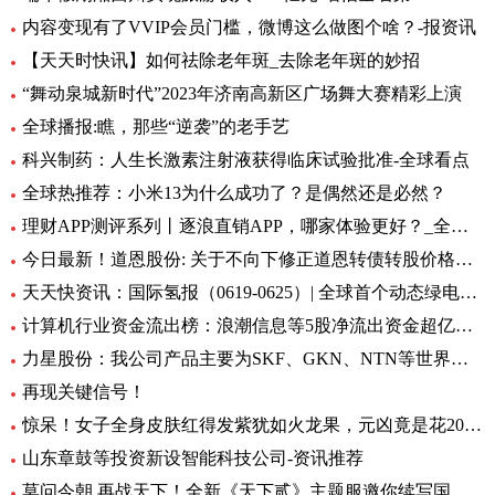
内容变现有了VVIP会员门槛，微博这么做图个啥？-报资讯
【天天时快讯】如何祛除老年斑_去除老年斑的妙招
“舞动泉城新时代”2023年济南高新区广场舞大赛精彩上演
全球播报:瞧，那些“逆袭”的老手艺
科兴制药：人生长激素注射液获得临床试验批准-全球看点
全球热推荐：小米13为什么成功了？是偶然还是必然？
理财APP测评系列丨逐浪直销APP，哪家体验更好？_全球今亮点
今日最新！道恩股份: 关于不向下修正道恩转债转股价格的公告
天天快资讯：国际氢报（0619-0625）| 全球首个动态绿电制氨工厂初具规模；MTU开发液氢航空燃料电池技术；道达尔致力于绿氢炼油……
计算机行业资金流出榜：浪潮信息等5股净流出资金超亿元_世界热文
力星股份：我公司产品主要为SKF、GKN、NTN等世界著名的轴承公司配套 全球热点评
再现关键信号！
惊呆！女子全身皮肤红得发紫犹如火龙果，元凶竟是花20块钱买的……_每日观点
山东章鼓等投资新设智能科技公司-资讯推荐
莫问今朝 再战天下！全新《天下贰》主题服邀你续写国韵风华！_当前播报