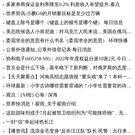
多家券商保证金利率降至0.2% 利差收入有望提升-看点
世界简讯:小鹏G6的月销量目标是至少过万辆
键盘上除号是哪个（键盘上的顿号是哪个键） 每日信息
美总统候选人小肯尼迪：对乌克兰人民来说，美国在俄乌中扮演的角色很糟糕
委屈求全的意思有什么书名（委屈求全的意思） 环球快播
公章外借通知_公章外借登记表 每日消息
协和电子(605258.SH)：2022年年度权益分派10派2元 今日热议
普京会是什么下场，基辛格下了新判断，对俄罗斯的态度完全变了！|全球时快讯
【天天聚看点】河南高招志愿填报 “重头戏”来了！本科一批、二批志愿30日起填报
环球最新：小学古诗哪些需要背诵的 7.小学生需要背的诗词有多少首
观点：[AI绘] 心海 / 深海
世界快消息！翟雨_关于翟雨介绍
这款甜味剂或于7月起被世卫组织列为“可能致癌物”，无糖可乐、口香糖中普遍有它|全球热头条
一封“信”串起绿色长江
【播资讯】流浪金毛变身“反诈汪汪队”队长 民警：出任务都要抢“档期 ”