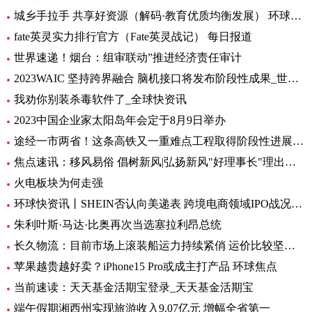
城乡手拉手 共享好资源（解码·教育优质均衡发展） 环球通讯
fate英灵实力排行官方（Fate英灵战记） 每日报道
世界速递！烟台：组审联动”推进经济责任审计
2023WAIC 坚持跨界融合 脑机接口将发布阶段性成果_世界热讯
我劝你别装杀毒软件了_全球快资讯
2023中国企业家太阳岛年会定于8月9日举办
途经一市两省！这条高铁又一重难点工程取得阶段性进展_前沿热点
焦点速讯：移风易俗 倡树新风|弘扬新风"好理事长"理出乡村新风尚
火电板块为何走强
环球快资讯丨SHEIN否认向美递表 跨境电商领域IPO战况如何？
朱利叶斯·马达·比奥再次当选塞拉利昂总统
长久物流：目前市场上滚装船运力持续紧俏 运价比较坚挺-当前速看
苹果越贵越好卖？iPhone15 Pro或成主打产品 环球焦点
当前速读：天天基金活期宝登录_天天基金活期宝
端午假期湘西州实现旅游收入9.07亿元 增幅全省第一