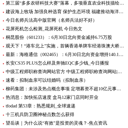
第三届“多多农研科技大赛”落幕，多项垂直农业科技描绘未来农业图景
建设海上牧场 加强良种选育 保护生态环境 福建推动海洋渔业高质量发展（高质量发展调研行）
今日名师兵法高中版官网（名师兵法好不好）
花屏死机怎么检测_花屏死机 今日热文
桐昆股份（601233）：6月30日北向资金减持6.75万股
观天下！“港车北上”实施，首辆香港单牌车经港珠澳大桥入粤
最新：海格通信（002465）：6月30日北向资金增持140.12万股
长安CS35 PLUS怎么样及奔驰EQC多少钱_今日播报
中级工程师职称查询网站官方 中级工程师职称查询网站|世界今日讯
速看：拟制血亲可以结婚吗（拟制血亲）
柳药集团：未涉及热点概念事项 定增募资不超10亿元事项目前处于审核阶段 环球速看
热消息：加快拓店速度 盒马12家门店同时开业
tfodad 第53章：熟悉规则_全球速递
十三机兵防卫圈神秘点数怎么获得
望岳谈｜为什么说“有效”是投资的灵魂？-焦点资讯