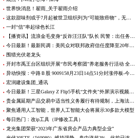
世界快消息！翟雨_关于翟雨介绍
这款甜味剂或于7月起被世卫组织列为“可能致癌物”，无糖可乐、口香糖中普遍有它|全球热头条
一封“信”串起绿色长江
【播资讯】流浪金毛变身“反诈汪汪队”队长 民警：出任务都要抢“档期 ”
今日最新！最新民调：美民众对联邦政府信任度降至20年来最低水平
围猎光伏老龙头
开封市禹王台区组织开展“市民考察团”养老服务行活动 全球热消息
异动快报：中路Ｂ股 9009158月23日14点51分封涨停板-今日热搜
宏润建设集团_通讯
今日最新！三星Galaxy Z Flip5手机“文件夹”外屏演示视频曝光
贵金属延期产品交易中适当性义务履行有待规制，上海法院向交易所发出司法建议_每日观察
聚焦通用人工智能，世界人工智能大会将展示30多款大模型
每日热门：改ip工具（IP修改工具）
龙光集团荣获“2023年广东省房企产品力典型企业”
光伏30ETF（560980）维持强势，盘中涨超2%，此前已连升3日，权重股捷佳伟创涨超3%