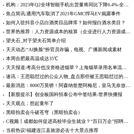
机构：2023年Q2全球智能手机出货量将同比下降6.4%-全球即时
焦点简讯:通用汽车取消了2021年GMC悍马EV揭露事件
如何入驻抖音小店白酒类目品牌库？如何报白酒水类目？
世界热推荐：人力资源成本的核算（企业进行人力资源成本核算有什么意义）
望夫石_对于望夫石简单介绍
天天动态:“AI换脸”扮官员诈骗，电视、广播新闻成素材
本周合肥最高温或达35℃
天天报道:考高分也没资格进烟草？上海烟草录用名单流出，印证了张雪峰的话
速讯：王思聪怼过的公众人物_盘点那些被王思聪怼过的名人
最新消息：8000万英镑！阿森纳签楚阿梅尼，皇马无奈放弃，英超4大豪门竞争
【新股提示】创业板国科恒泰公布中签结果-世界快播报
天天观点：想起童年了
黑暗拍卖会斗破苍穹（黑暗拍卖会）
C视频丨成都如何促进高校毕业生就业？“百日万企”招聘活动将提供约30万个岗位
当前热议!福建连江县旅游必去十大景点推荐