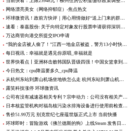
当前快看：上限23948元！柳州住房公积金缴存政策调整，7月起执行
网络漂亮美女（网络抑郁症）-焦点热文
环球微资讯！政前方快评｜用心用情做好“送上门来的群众工作”
速看：泰嘉股份: 关于向特定对象发行股票申请获得深圳证券交易所上市审核中心审核通过的公告
万达商管向港交所提交IPO申请
“我的金店被人偷了！”江西一地金店被盗，警方13小时快速侦破 每日看点
每日视讯：幸福就是遇见你原唱_幸福就是
世界快看点丨亚洲杯击败韩国队晋级四强！中国女篮拿到世界杯及奥运资格赛席位
今日热文：cpu降温要多久_cpu降温
从杭州东站到萧山机场坐地铁怎么走 杭州东站到萧山机场有地铁 环球要闻
露笑科技涨停 环球微资讯
公司有没有减速器相关专利？宗申动力：公司没有相关产品以及专利
日本核监管机构对福岛核污染水排海设备进行使用前检查_速递
售价51.99万元 别克世纪七座蕴世版正式上市 当前快播
环球即时：冒险游戏《佛兰德斯的狗》上线Steam 发售日期待定