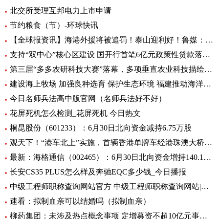
北交所受理互邦电力上市申请
节约粮食（节）-环球快讯
【全球报资讯】海港外援将被追罚！泰山迎利好！鲁媒：足协不罚他，规则也不允许
支持“双中心”核心区建设 国开行首笔6亿元政策性贷款落地-天天亮点
第三届“多多农研科技大赛”落幕，多项垂直农业科技描绘未来农业图景
建设海上牧场 加强良种选育 保护生态环境 福建推动海洋渔业高质量发展（高质量发展调研行）
今日名师兵法高中版官网（名师兵法好不好）
花屏死机怎么检测_花屏死机 今日热文
桐昆股份（601233）：6月30日北向资金减持6.75万股
观天下！“港车北上”实施，首辆香港单牌车经港珠澳大桥入粤
最新：海格通信（002465）：6月30日北向资金增持140.12万股
长安CS35 PLUS怎么样及奔驰EQC多少钱_今日播报
中级工程师职称查询网站官方 中级工程师职称查询网站|世界今日讯
速看：拟制血亲可以结婚吗（拟制血亲）
柳药集团：未涉及热点概念事项 定增募资不超10亿元事项目前处于审核阶段 环球速看