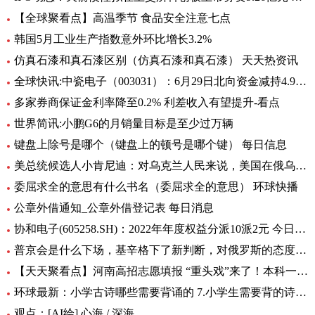
【全球聚看点】高温季节 食品安全注意七点
韩国5月工业生产指数意外环比增长3.2%
仿真石漆和真石漆区别（仿真石漆和真石漆） 天天热资讯
全球快讯:中瓷电子（003031）：6月29日北向资金减持4.95万股
多家券商保证金利率降至0.2% 利差收入有望提升-看点
世界简讯:小鹏G6的月销量目标是至少过万辆
键盘上除号是哪个（键盘上的顿号是哪个键） 每日信息
美总统候选人小肯尼迪：对乌克兰人民来说，美国在俄乌中扮演的角色很糟糕
委屈求全的意思有什么书名（委屈求全的意思） 环球快播
公章外借通知_公章外借登记表 每日消息
协和电子(605258.SH)：2022年年度权益分派10派2元 今日热议
普京会是什么下场，基辛格下了新判断，对俄罗斯的态度完全变了！|全球时快讯
【天天聚看点】河南高招志愿填报 “重头戏”来了！本科一批、二批志愿30日起填报
环球最新：小学古诗哪些需要背诵的 7.小学生需要背的诗词有多少首
观点：[AI绘] 心海 / 深海