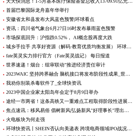
天天快消息！1-5月基本医疗保险基金总收入13709.91亿元，同比增长8.2%
首届巴黎国际龙舟嘉年华举行
安徽省太和县发布大风蓝色预警|环球看点
资讯：四川省气象台6月27日16时发布暴雨蓝色预警
市场探底回升：沪指跌0.52%， AI概念股再度大跌
城乡手拉手 共享好资源（解码·教育优质均衡发展） 环球通讯
fate英灵实力排行官方（Fate英灵战记） 每日报道
世界速递！烟台：组审联动”推进经济责任审计
2023WAIC 坚持跨界融合 脑机接口将发布阶段性成果_世界热讯
我劝你别装杀毒软件了_全球快资讯
2023中国企业家太阳岛年会定于8月9日举办
途经一市两省！这条高铁又一重难点工程取得阶段性进展_前沿热点
焦点速讯：移风易俗 倡树新风|弘扬新风"好理事长"理出乡村新风尚
火电板块为何走强
环球快资讯丨SHEIN否认向美递表 跨境电商领域IPO战况如何？