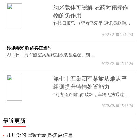
纳米载体可缓解 农药对靶标作
物的负作用
科技日报讯 （记者马爱平 通讯员赵鹏跃...
2022-02-10 15:16:28
沙场春潮涌 练兵正当时
2月2日，海军航空兵某旅组织战备巡逻。刘...
2022-02-10 15:16:30
第七十五集团军某旅从难从严
组训提升特情处置能力
“前方道路遭‘敌’破坏，车辆无法通过。...
2022-02-10 15:16:30
最近更新
几月份的海蛎子最肥-焦点信息