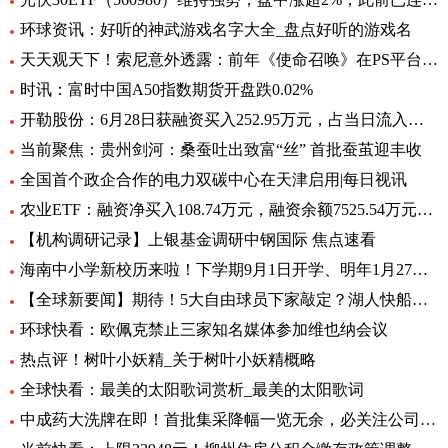
环球资讯：好听的神武游戏名字大全_盘点好听的游戏名
天天观天下！索尼意外透露：前年《使命召唤》在PS平台创造超8亿美元收入
时讯：富时中国A50指数期货开盘跌0.02%
开勒股份：6月28日获融资买入252.95万元，占当日流入资金比例11.65%-世界即时
当前聚焦：贵州剑河：桑蚕吐出致富“丝” 首批蚕茧迎丰收
全国首个政企合作的电力双碳中心在天津启用|每日视讯
农业ETF：融资净买入108.74万元，融资余额7525.54万元（06-28）
【机构调研记录】上银基金调研中钢国际 焦点速看
海南中小学新校历来啦！下学期9月1日开学、明年1月27日放寒假|观焦点
【全球新要闻】期待！5大自由球员下家敲定？湖人快船或签全明星后卫
环球快看：欧佩克禁止三家知名媒体参加维也纳会议
热点评！树叶小妖精_关于树叶小妖精概略
全球快看：最美的太阳歌词赏析_最美的太阳歌词
中成药大洗牌在即！首批集采降幅一览无余，必关注公司火线全揭秘，投资风险哪里藏？