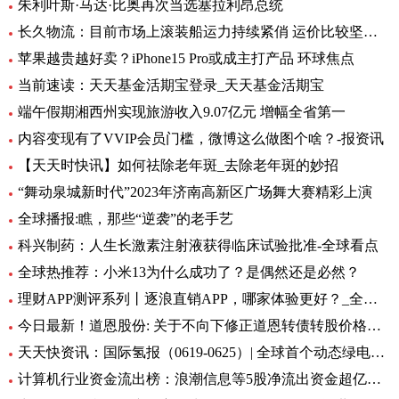
朱利叶斯·马达·比奥再次当选塞拉利昂总统
长久物流：目前市场上滚装船运力持续紧俏 运价比较坚挺-当前速看
苹果越贵越好卖？iPhone15 Pro或成主打产品 环球焦点
当前速读：天天基金活期宝登录_天天基金活期宝
端午假期湘西州实现旅游收入9.07亿元 增幅全省第一
内容变现有了VVIP会员门槛，微博这么做图个啥？-报资讯
【天天时快讯】如何祛除老年斑_去除老年斑的妙招
“舞动泉城新时代”2023年济南高新区广场舞大赛精彩上演
全球播报:瞧，那些“逆袭”的老手艺
科兴制药：人生长激素注射液获得临床试验批准-全球看点
全球热推荐：小米13为什么成功了？是偶然还是必然？
理财APP测评系列丨逐浪直销APP，哪家体验更好？_全球今亮点
今日最新！道恩股份: 关于不向下修正道恩转债转股价格的公告
天天快资讯：国际氢报（0619-0625）| 全球首个动态绿电制氨工厂初具规模；MTU开发液氢航空燃料电池技术；道达尔致力于绿氢炼油……
计算机行业资金流出榜：浪潮信息等5股净流出资金超亿元_世界热文