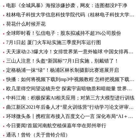
电影《全城风暴》海报涉嫌抄袭，网友：连图都没P干净
桂林电子科技大学信息科技学院代码（桂林电子科技大学信息科技学院）
荷花什么时候开花
全球即时看！弘信电子：股东拟减持不超3%公司股份
7月1日起 厦门火车站实施三季度列车运行图
天天滚动:2-3爆大冷！女排世界第一意外输球 中国女排再获好消息
三山人注意！头盔“新国标”7月1日实施，别戴错了！
定格杨浦一抹“绿”！杨浦区林长制摄影比赛巡展开启
快播：如何将视频下载到mp3中视频教程 怎样把视频下载到MP3里呢
欧几里得空间望远镜升空 探索宇宙暗物质和暗能量 世界资讯
中科江南：积极探索AI相关应用；对第三方大模型进行训练
曲江新区2021年后备人才“星火训练营”行动学习论文评审会暨结训仪式圆满举办|全球要闻
环球微头条丨携程宣布接入百度文心一言 深化布局“AI＋旅行”应用
今日要闻!首届河南航空植保嘉年华在郑州举行
通讯！曾铃（关于曾铃介绍）