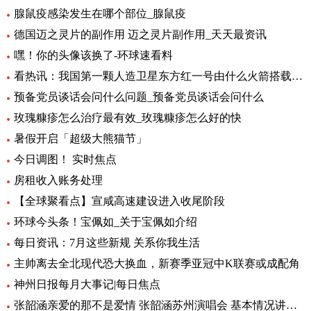
腺鼠疫感染发生在哪个部位_腺鼠疫
德国迈之灵片的副作用 迈之灵片副作用_天天最资讯
嘿！你的头像该换了-环球速看料
看热讯：我国第一颗人造卫星东方红一号由什么火箭搭载_我国第一颗人造卫星
预备党员谈话会问什么问题_预备党员谈话会问什么
玫瑰糠疹怎么治疗最有效_玫瑰糠疹怎么好的快
暑假开启「超级大熊猫节」
今日调图！ 实时焦点
房租收入账务处理
【全球聚看点】宣咸高速建设进入收尾阶段
环球今头条！宝佩如_关于宝佩如介绍
每日资讯：7月这些新规 关系你我生活
主帅离去全北现代恐大换血，新赛季亚冠中K联赛或成配角
神州日报每月大事记|每日焦点
张韶涵亲爱的那不是爱情 张韶涵苏州演唱会 基本情况讲解_天天通讯