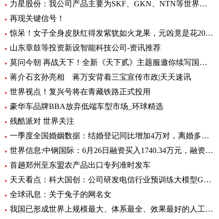
力星股份：我公司产品主要为SKF、GKN、NTN等世界著名的轴承公司配套 全球热点评
再现关键信号！
惊呆！女子全身皮肤红得发紫犹如火龙果，元凶竟是花20块钱买的……_每日观点
山东章鼓等投资新设智能科技公司-资讯推荐
莫问今朝 再战天下！全新《天下贰》主题服邀你续写国韵风华！_当前播报
蒋介石玄孙亮相 蒋万安背着三宝宣传市政|天天速讯
世界视点！复兴号将在青藏铁路正式投用
豪华车品牌BBA放弃低端车型市场_环球精选
残酷派对 世界关注
一季度全国婚姻数据：结婚登记同比增加4万对，离婚多了12万对
世界信息:中钢国际：6月26日融资买入1740.34万元，融资融券余额2.76亿元
首趟郑州至东盟农产品出口专列准时发车
天天看点：科大国创：公司研发电信行业预训练大模型GC-TeleGPT 现已在电信智能客服等领域实现落地应用
全球讯息：关于兔子的网名女
我国已形成世界上规模最大、体系最全、效果最好的人工影响天气作业力量