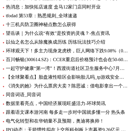
热消息：加快拓店速度 盒马12家门店同时开业
tfodad 第53章：熟悉规则_全球速递
十三机兵防卫圈神秘点数怎么获得
望岳谈｜为什么说“有效”是投资的灵魂？-焦点资讯
以仙之名怎么从除魔换成历练 历练玩法技巧介绍
环球观天下！多主力现身龙虎榜，巨人网络下跌9.08%（06-30）
百川畅银(300614.SZ)：CCER重启后价格预计也会在50-60元/吨左右
一起守护健康“第一湾”！西渡街道社区卫生服务中心7月专病门诊一览表出炉_环球滚动
【全球聚看点】胎盘液性暗区会影响胎儿吗_tp游戏安全中心
《消失的她》为什么票房大卖？陈思诚：借电影拿出一个生活的剖面
同音词语_同音词
数据里看亮点，中国经济展现旺盛活力-环球简讯
跟着语文课本游河南 每多走一步对中国就多懂一分 热头条
电气化转型和在华销量不及预期，奥迪将换帅！
IPO动态：天箭惯性拟在上交所科创板上市募资9.26亿元 全球新动态