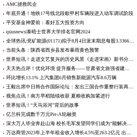
AMC拯救民企
年底开通！地铁17号线北段歇甲村车辆段进入动车调试阶段
平安基金神爱前：看好五大投资方向
qs|usnews|泰晤士世界大学排名官网2024
全球热讯:兖矿能源(01171)拟于8月4日派末期息每股3.3366港元
当前头条：陕西省西乡县发布暴雨黄色预警
世界短讯！走进文艺复兴的历史风景《走进宋画》新书分享会在苏州举行
天天热点评！优化环境 提升服务——甘肃省文旅强省建设系列深度报道之保障篇
环比增长13.1% 上汽集团6月销售新能源汽车8.6万辆
王毅出席中日韩合作国际论坛：发出三国合作重整行装再出发的明确信号
视焦点讯！南方早稻陆续收获 夏粮收购加紧进行
世界短讯！“天马浴河”背后的故事
亿兰科完成数千万元Pre-A轮融资
深大万人毕业奔赴山海 校长毛军发望同学们成为“能解决问题的人”
万达商管2023年上半年租金收入增长4.5%至263.2亿元 出租率98.2%-当前头条