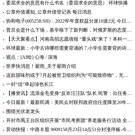
委屈求全的意思有什么书名（委屈求全的意思） 环球快播
公章外借通知_公章外借登记表 每日消息
协和电子(605258.SH)：2022年年度权益分派10派2元 今日热议
普京会是什么下场，基辛格下了新判断，对俄罗斯的态度完全变了！|全球时快讯
【天天聚看点】河南高招志愿填报 “重头戏”来了！本科一批、二批志愿30日起填报
环球最新：小学古诗哪些需要背诵的 7.小学生需要背的诗词有多少首
观点：[AI绘] 心海 / 深海
世界快消息！翟雨_关于翟雨介绍
这款甜味剂或于7月起被世卫组织列为“可能致癌物”，无糖可乐、口香糖中普遍有它|全球热头条
一封“信”串起绿色长江
【播资讯】流浪金毛变身“反诈汪汪队”队长 民警：出任务都要抢“档期 ”
今日最新！最新民调：美民众对联邦政府信任度降至20年来最低水平
围猎光伏老龙头
开封市禹王台区组织开展“市民考察团”养老服务行活动 全球热消息
异动快报：中路Ｂ股 9009158月23日14点51分封涨停板-今日热搜