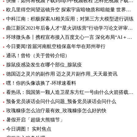
快播：如何将视频下载到mp3中视频教程 怎样把视频下载到MP3里呢
欧几里得空间望远镜升空 探索宇宙暗物质和暗能量 世界资讯
中科江南：积极探索AI相关应用；对第三方大模型进行训练
曲江新区2021年后备人才“星火训练营”行动学习论文评审会暨结训仪式圆满举办|全球要闻
环球微头条丨携程宣布接入百度文心一言 深化布局“AI＋旅行”应用
今日要闻!首届河南航空植保嘉年华在郑州举行
通讯！曾铃（关于曾铃介绍）
腺鼠疫感染发生在哪个部位_腺鼠疫
德国迈之灵片的副作用 迈之灵片副作用_天天最资讯
嘿！你的头像该换了-环球速看料
看热讯：我国第一颗人造卫星东方红一号由什么火箭搭载_我国第一颗人造卫星
预备党员谈话会问什么问题_预备党员谈话会问什么
玫瑰糠疹怎么治疗最有效_玫瑰糠疹怎么好的快
暑假开启「超级大熊猫节」
今日调图！ 实时焦点