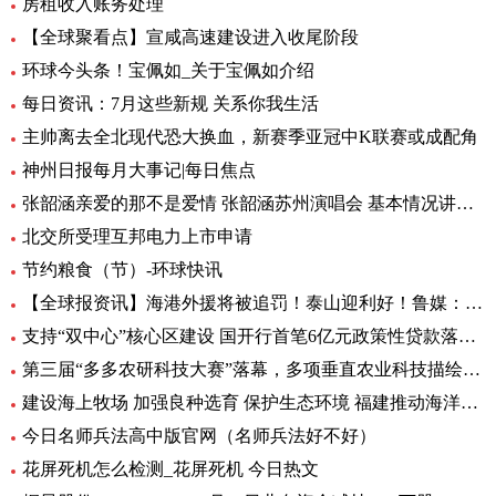
房租收入账务处理
【全球聚看点】宣咸高速建设进入收尾阶段
环球今头条！宝佩如_关于宝佩如介绍
每日资讯：7月这些新规 关系你我生活
主帅离去全北现代恐大换血，新赛季亚冠中K联赛或成配角
神州日报每月大事记|每日焦点
张韶涵亲爱的那不是爱情 张韶涵苏州演唱会 基本情况讲解_天天通讯
北交所受理互邦电力上市申请
节约粮食（节）-环球快讯
【全球报资讯】海港外援将被追罚！泰山迎利好！鲁媒：足协不罚他，规则也不允许
支持“双中心”核心区建设 国开行首笔6亿元政策性贷款落地-天天亮点
第三届“多多农研科技大赛”落幕，多项垂直农业科技描绘未来农业图景
建设海上牧场 加强良种选育 保护生态环境 福建推动海洋渔业高质量发展（高质量发展调研行）
今日名师兵法高中版官网（名师兵法好不好）
花屏死机怎么检测_花屏死机 今日热文