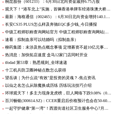
桐昆股份（601233）：6月30日北向资金减持6.75万股
观天下！“港车北上”实施，首辆香港单牌车经港珠澳大桥入粤
最新：海格通信（002465）：6月30日北向资金增持140.12万股
长安CS35 PLUS怎么样及奔驰EQC多少钱_今日播报
中级工程师职称查询网站官方 中级工程师职称查询网站|世界今日讯
速看：拟制血亲可以结婚吗（拟制血亲）
柳药集团：未涉及热点概念事项 定增募资不超10亿元事项目前处于审核阶段 环球速看
热消息：加快拓店速度 盒马12家门店同时开业
tfodad 第53章：熟悉规则_全球速递
十三机兵防卫圈神秘点数怎么获得
望岳谈｜为什么说“有效”是投资的灵魂？-焦点资讯
以仙之名怎么从除魔换成历练 历练玩法技巧介绍
环球观天下！多主力现身龙虎榜，巨人网络下跌9.08%（06-30）
百川畅银(300614.SZ)：CCER重启后价格预计也会在50-60元/吨左右
一起守护健康“第一湾”！西渡街道社区卫生服务中心7月专病门诊一览表出炉_环球滚动