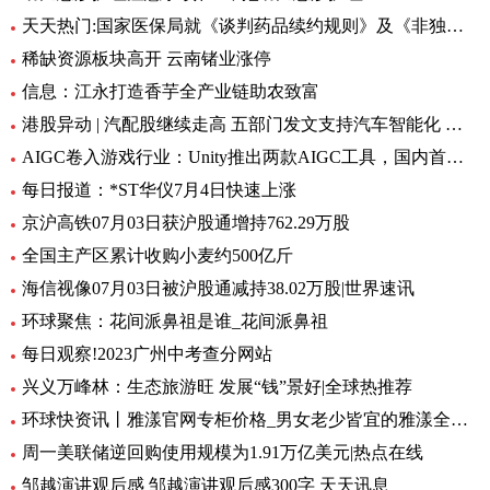
天天热门:国家医保局就《谈判药品续约规则》及《非独家药品竞价规则》公开征求意见
稀缺资源板块高开 云南锗业涨停
信息：江永打造香芋全产业链助农致富
港股异动 | 汽配股继续走高 五部门发文支持汽车智能化 人形机器人或重塑汽车供应链 头条
AIGC卷入游戏行业：Unity推出两款AIGC工具，国内首个“游戏GPT”也来了 环球观天下
每日报道：*ST华仪7月4日快速上涨
京沪高铁07月03日获沪股通增持762.29万股
全国主产区累计收购小麦约500亿斤
海信视像07月03日被沪股通减持38.02万股|世界速讯
环球聚焦：花间派鼻祖是谁_花间派鼻祖
每日观察!2023广州中考查分网站
兴义万峰林：生态旅游旺 发展“钱”景好|全球热推荐
环球快资讯丨雅漾官网专柜价格_男女老少皆宜的雅漾全系列
周一美联储逆回购使用规模为1.91万亿美元|热点在线
邹越演讲观后感 邹越演讲观后感300字 天天讯息