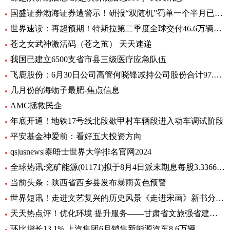
国盛证券渤海证券遭警示！研报“双随机”罚单一个半月已开39张
世界速读：再超预期！特斯拉第二季度全球交付46.6万辆，继续稳居全球纯电销冠
苍之女武神激活码（苍之茧） 天天速递
我国已建立6500支省市县三级医疗应急队伍
飞鹿股份：6月30日公司高管何晓锋减持公司股份合计97.6万股|百事通
几月份的海蛎子最肥-焦点信息
AMC拯救民企
年底开通！地铁17号线北段歇甲村车辆段进入动车调试阶段
平安基金神爱前：看好五大投资方向
qs|usnews|泰晤士世界大学排名官网2024
全球热讯:兖矿能源(01171)拟于8月4日派末期息每股3.3366港元
当前头条：陕西省西乡县发布暴雨黄色预警
世界短讯！走进文艺复兴的历史风景《走进宋画》新书分享会在苏州举行
天天热点评！优化环境 提升服务——甘肃省文旅强省建设系列深度报道之保障篇
环比增长13.1% 上汽集团6月销售新能源汽车8.6万辆