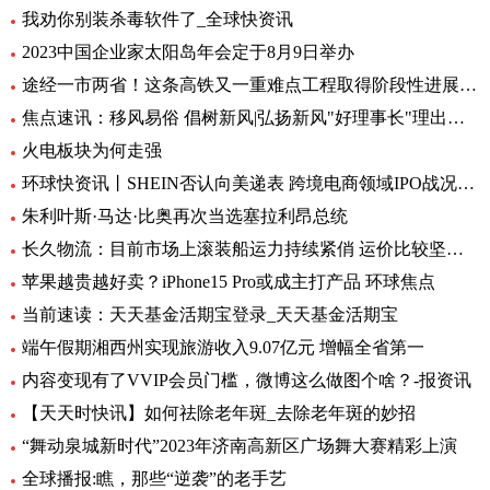
我劝你别装杀毒软件了_全球快资讯
2023中国企业家太阳岛年会定于8月9日举办
途经一市两省！这条高铁又一重难点工程取得阶段性进展_前沿热点
焦点速讯：移风易俗 倡树新风|弘扬新风"好理事长"理出乡村新风尚
火电板块为何走强
环球快资讯丨SHEIN否认向美递表 跨境电商领域IPO战况如何？
朱利叶斯·马达·比奥再次当选塞拉利昂总统
长久物流：目前市场上滚装船运力持续紧俏 运价比较坚挺-当前速看
苹果越贵越好卖？iPhone15 Pro或成主打产品 环球焦点
当前速读：天天基金活期宝登录_天天基金活期宝
端午假期湘西州实现旅游收入9.07亿元 增幅全省第一
内容变现有了VVIP会员门槛，微博这么做图个啥？-报资讯
【天天时快讯】如何祛除老年斑_去除老年斑的妙招
“舞动泉城新时代”2023年济南高新区广场舞大赛精彩上演
全球播报:瞧，那些“逆袭”的老手艺