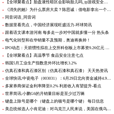
【全球聚看点】胎盘液性暗区会影响胎儿吗_tp游戏安全中心
《消失的她》为什么票房大卖？陈思诚：借电影拿出一个生活的剖面
同音词语_同音词
数据里看亮点，中国经济展现旺盛活力-环球简讯
跟着语文课本游河南 每多走一步对中国就多懂一分 热头条
电气化转型和在华销量不及预期，奥迪将换帅！
IPO动态：天箭惯性拟在上交所科创板上市募资9.26亿元 全球新动态
【全球聚看点】高温季节 食品安全注意七点
韩国5月工业生产指数意外环比增长3.2%
仿真石漆和真石漆区别（仿真石漆和真石漆） 天天热资讯
全球快讯:中瓷电子（003031）：6月29日北向资金减持4.95万股
多家券商保证金利率降至0.2% 利差收入有望提升-看点
世界简讯:小鹏G6的月销量目标是至少过万辆
键盘上除号是哪个（键盘上的顿号是哪个键） 每日信息
美总统候选人小肯尼迪：对乌克兰人民来说，美国在俄乌中扮演的角色很糟糕