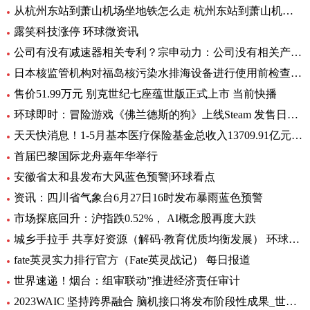
从杭州东站到萧山机场坐地铁怎么走 杭州东站到萧山机场有地铁 环球要闻
露笑科技涨停 环球微资讯
公司有没有减速器相关专利？宗申动力：公司没有相关产品以及专利
日本核监管机构对福岛核污染水排海设备进行使用前检查_速递
售价51.99万元 别克世纪七座蕴世版正式上市 当前快播
环球即时：冒险游戏《佛兰德斯的狗》上线Steam 发售日期待定
天天快消息！1-5月基本医疗保险基金总收入13709.91亿元，同比增长8.2%
首届巴黎国际龙舟嘉年华举行
安徽省太和县发布大风蓝色预警|环球看点
资讯：四川省气象台6月27日16时发布暴雨蓝色预警
市场探底回升：沪指跌0.52%， AI概念股再度大跌
城乡手拉手 共享好资源（解码·教育优质均衡发展） 环球通讯
fate英灵实力排行官方（Fate英灵战记） 每日报道
世界速递！烟台：组审联动”推进经济责任审计
2023WAIC 坚持跨界融合 脑机接口将发布阶段性成果_世界热讯