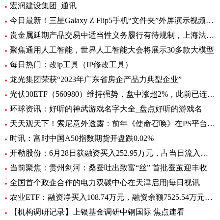
宏润建设集团_通讯
今日最新！三星Galaxy Z Flip5手机“文件夹”外屏演示视频曝光
贵金属延期产品交易中适当性义务履行有待规制，上海法院向交易所发出司法建议_每日观察
聚焦通用人工智能，世界人工智能大会将展示30多款大模型
每日热门：改ip工具（IP修改工具）
龙光集团荣获“2023年广东省房企产品力典型企业”
光伏30ETF（560980）维持强势，盘中涨超2%，此前已连升3日，权重股捷佳伟创涨超3%
环球资讯：好听的神武游戏名字大全_盘点好听的游戏名
天天观天下！索尼意外透露：前年《使命召唤》在PS平台创造超8亿美元收入
时讯：富时中国A50指数期货开盘跌0.02%
开勒股份：6月28日获融资买入252.95万元，占当日流入资金比例11.65%-世界即时
当前聚焦：贵州剑河：桑蚕吐出致富“丝” 首批蚕茧迎丰收
全国首个政企合作的电力双碳中心在天津启用|每日视讯
农业ETF：融资净买入108.74万元，融资余额7525.54万元（06-28）
【机构调研记录】上银基金调研中钢国际 焦点速看