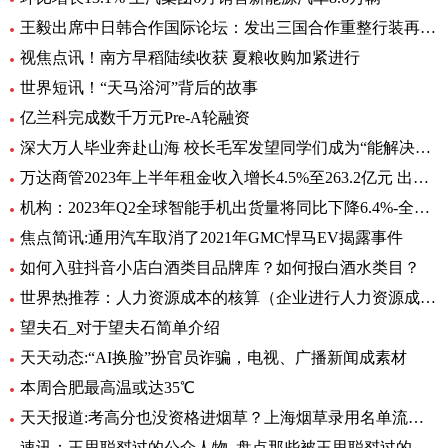
王毅出席中日韩合作国际论坛：发出三国合作重整行装再出发的明确信号
视焦点讯！南方早稻陆续收获 夏粮收购加紧进行
世界短讯！“天马浴河”背后的故事
亿兰科完成数千万元Pre-A轮融资
深大万人毕业奔赴山海 校长毛军发望同学们成为“能解决问题的人”
万达商管2023年上半年租金收入增长4.5%至263.2亿元 出租率98.2%-当前头条
机构：2023年Q2全球智能手机出货量将同比下降6.4%-全球即时
焦点简讯:通用汽车取消了2021年GMC悍马EV揭露事件
如何入驻抖音小店白酒类目品牌库？如何报白酒水类目？
世界热推荐：人力资源成本的核算（企业进行人力资源成本核算有什么意义）
望夫石_对于望夫石简单介绍
天天动态:“AI换脸”扮官员诈骗，电视、广播新闻成素材
本周合肥最高温或达35℃
天天报道:考高分也没资格进烟草？上海烟草录用名单流出，印证了张雪峰的话
速讯：王思聪怼过的公众人物_盘点那些被王思聪怼过的名人