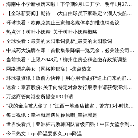
海南中小学新校历来啦！下学期9月1日开学、明年1月27日放寒假|观焦点
【全球新要闻】期待！5大自由球员下家敲定？湖人快船或签全明星后卫
环球快看：欧佩克禁止三家知名媒体参加维也纳会议
热点评！树叶小妖精_关于树叶小妖精概略
全球快看：最美的太阳歌词赏析_最美的太阳歌词
中成药大洗牌在即！首批集采降幅一览无余，必关注公司火线全揭秘，投资风险哪里藏？
当前快看：上限23948元！柳州住房公积金缴存政策调整，7月起执行
网络漂亮美女（网络抑郁症）-焦点热文
环球微资讯！政前方快评｜用心用情做好“送上门来的群众工作”
速看：泰嘉股份: 关于向特定对象发行股票申请获得深圳证券交易所上市审核中心审核通过的公告
万达商管向港交所提交IPO申请
“我的金店被人偷了！”江西一地金店被盗，警方13小时快速侦破 每日看点
每日视讯：幸福就是遇见你原唱_幸福就是
世界快看点丨亚洲杯击败韩国队晋级四强！中国女篮拿到世界杯及奥运资格赛席位
今日热文：cpu降温要多久_cpu降温