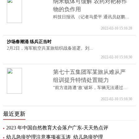
纳米载体可缓解 农药对靶标作
物的负作用
科技日报讯 （记者马爱平 通讯员赵鹏跃...
2022-02-10 15:16:28
沙场春潮涌 练兵正当时
2月2日，海军航空兵某旅组织战备巡逻。刘...
2022-02-10 15:16:30
第七十五集团军某旅从难从严
组训提升特情处置能力
“前方道路遭‘敌’破坏，车辆无法通过。...
2022-02-10 15:16:30
最近更新
2023 年中国自然教育大会落户广东-天天热点评
幼儿急疹护理注意事项崔玉涛_幼儿急疹护理