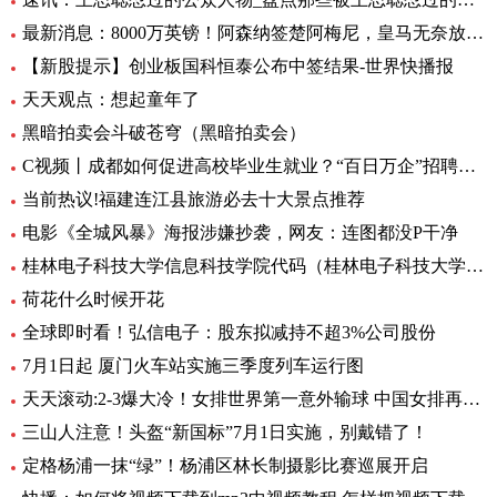
最新消息：8000万英镑！阿森纳签楚阿梅尼，皇马无奈放弃，英超4大豪门竞争
【新股提示】创业板国科恒泰公布中签结果-世界快播报
天天观点：想起童年了
黑暗拍卖会斗破苍穹（黑暗拍卖会）
C视频丨成都如何促进高校毕业生就业？“百日万企”招聘活动将提供约30万个岗位
当前热议!福建连江县旅游必去十大景点推荐
电影《全城风暴》海报涉嫌抄袭，网友：连图都没P干净
桂林电子科技大学信息科技学院代码（桂林电子科技大学信息科技学院）
荷花什么时候开花
全球即时看！弘信电子：股东拟减持不超3%公司股份
7月1日起 厦门火车站实施三季度列车运行图
天天滚动:2-3爆大冷！女排世界第一意外输球 中国女排再获好消息
三山人注意！头盔“新国标”7月1日实施，别戴错了！
定格杨浦一抹“绿”！杨浦区林长制摄影比赛巡展开启