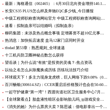
最新：海格通信（002465）：6月30日北向资金增持140.12万股
长安CS35 PLUS怎么样及奔驰EQC多少钱_今日播报
中级工程师职称查询网站官方 中级工程师职称查询网站|世界今日讯
速看：拟制血亲可以结婚吗（拟制血亲）
柳药集团：未涉及热点概念事项 定增募资不超10亿元事项目前处于审核阶段 环球速看
热消息：加快拓店速度 盒马12家门店同时开业
tfodad 第53章：熟悉规则_全球速递
十三机兵防卫圈神秘点数怎么获得
望岳谈｜为什么说“有效”是投资的灵魂？-焦点资讯
以仙之名怎么从除魔换成历练 历练玩法技巧介绍
环球观天下！多主力现身龙虎榜，巨人网络下跌9.08%（06-30）
百川畅银(300614.SZ)：CCER重启后价格预计也会在50-60元/吨左右
一起守护健康“第一湾”！西渡街道社区卫生服务中心7月专病门诊一览表出炉_环球滚动
【全球聚看点】胎盘液性暗区会影响胎儿吗_tp游戏安全中心
《消失的她》为什么票房大卖？陈思诚：借电影拿出一个生活的剖面