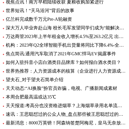
视焦点讯！南方早稻陆续收获 夏粮收购加紧进行
世界短讯！“天马浴河”背后的故事
亿兰科完成数千万元Pre-A轮融资
深大万人毕业奔赴山海 校长毛军发望同学们成为“能解决问题的人”
万达商管2023年上半年租金收入增长4.5%至263.2亿元 出租率98.2%-当前头条
机构：2023年Q2全球智能手机出货量将同比下降6.4%-全球即时
焦点简讯:通用汽车取消了2021年GMC悍马EV揭露事件
如何入驻抖音小店白酒类目品牌库？如何报白酒水类目？
世界热推荐：人力资源成本的核算（企业进行人力资源成本核算有什么意义）
望夫石_对于望夫石简单介绍
天天动态:“AI换脸”扮官员诈骗，电视、广播新闻成素材
本周合肥最高温或达35℃
天天报道:考高分也没资格进烟草？上海烟草录用名单流出，印证了张雪峰的话
速讯：王思聪怼过的公众人物_盘点那些被王思聪怼过的名人
最新消息：8000万英镑！阿森纳签楚阿梅尼，皇马无奈放弃，英超4大豪门竞争