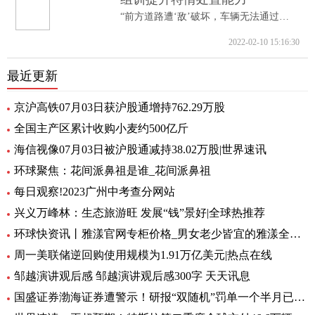
“前方道路遭‘敌’破坏，车辆无法通过。...
2022-02-10 15:16:30
最近更新
京沪高铁07月03日获沪股通增持762.29万股
全国主产区累计收购小麦约500亿斤
海信视像07月03日被沪股通减持38.02万股|世界速讯
环球聚焦：花间派鼻祖是谁_花间派鼻祖
每日观察!2023广州中考查分网站
兴义万峰林：生态旅游旺 发展“钱”景好|全球热推荐
环球快资讯丨雅漾官网专柜价格_男女老少皆宜的雅漾全系列
周一美联储逆回购使用规模为1.91万亿美元|热点在线
邹越演讲观后感 邹越演讲观后感300字 天天讯息
国盛证券渤海证券遭警示！研报“双随机”罚单一个半月已开39张