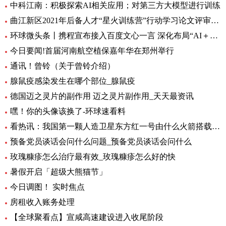
中科江南：积极探索AI相关应用；对第三方大模型进行训练
曲江新区2021年后备人才“星火训练营”行动学习论文评审会暨结训仪式圆满举办|全球要闻
环球微头条丨携程宣布接入百度文心一言 深化布局“AI＋旅行”应用
今日要闻!首届河南航空植保嘉年华在郑州举行
通讯！曾铃（关于曾铃介绍）
腺鼠疫感染发生在哪个部位_腺鼠疫
德国迈之灵片的副作用 迈之灵片副作用_天天最资讯
嘿！你的头像该换了-环球速看料
看热讯：我国第一颗人造卫星东方红一号由什么火箭搭载_我国第一颗人造卫星
预备党员谈话会问什么问题_预备党员谈话会问什么
玫瑰糠疹怎么治疗最有效_玫瑰糠疹怎么好的快
暑假开启「超级大熊猫节」
今日调图！ 实时焦点
房租收入账务处理
【全球聚看点】宣咸高速建设进入收尾阶段