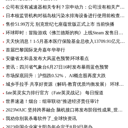
公司有没有减速器相关专利？宗申动力：公司没有相关产品以及专利
日本核监管机构对福岛核污染水排海设备进行使用前检查_速递
售价51.99万元 别克世纪七座蕴世版正式上市 当前快播
环球即时：冒险游戏《佛兰德斯的狗》上线Steam 发售日期待定
天天快消息！1-5月基本医疗保险基金总收入13709.91亿元，同比增长8.2%
首届巴黎国际龙舟嘉年华举行
安徽省太和县发布大风蓝色预警|环球看点
资讯：四川省气象台6月27日16时发布暴雨蓝色预警
市场探底回升：沪指跌0.52%， AI概念股再度大跌
城乡手拉手 共享好资源（解码·教育优质均衡发展） 环球通讯
fate英灵实力排行官方（Fate英灵战记） 每日报道
世界速递！烟台：组审联动”推进经济责任审计
2023WAIC 坚持跨界融合 脑机接口将发布阶段性成果_世界热讯
我劝你别装杀毒软件了_全球快资讯
2023中国企业家太阳岛年会定于8月9日举办