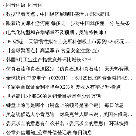
同音词语_同音词
数据里看亮点，中国经济展现旺盛活力-环球简讯
跟着语文课本游河南 每多走一步对中国就多懂一分 热头条
电气化转型和在华销量不及预期，奥迪将换帅！
IPO动态：天箭惯性拟在上交所科创板上市募资9.26亿元 全球新动态
【全球聚看点】高温季节 食品安全注意七点
韩国5月工业生产指数意外环比增长3.2%
仿真石漆和真石漆区别（仿真石漆和真石漆） 天天热资讯
全球快讯:中瓷电子（003031）：6月29日北向资金减持4.95万股
多家券商保证金利率降至0.2% 利差收入有望提升-看点
世界简讯:小鹏G6的月销量目标是至少过万辆
键盘上除号是哪个（键盘上的顿号是哪个键） 每日信息
美总统候选人小肯尼迪：对乌克兰人民来说，美国在俄乌中扮演的角色很糟糕
委屈求全的意思有什么书名（委屈求全的意思） 环球快播
公章外借通知_公章外借登记表 每日消息