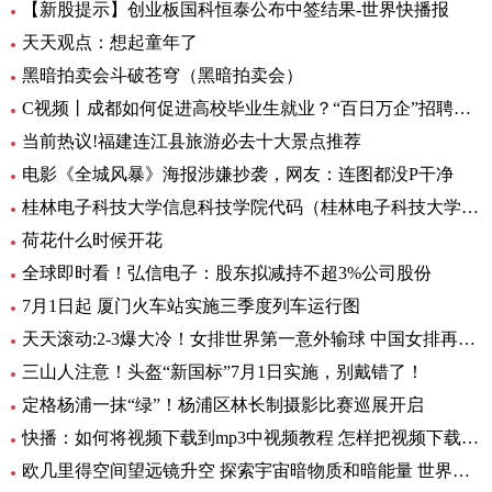
【新股提示】创业板国科恒泰公布中签结果-世界快播报
天天观点：想起童年了
黑暗拍卖会斗破苍穹（黑暗拍卖会）
C视频丨成都如何促进高校毕业生就业？“百日万企”招聘活动将提供约30万个岗位
当前热议!福建连江县旅游必去十大景点推荐
电影《全城风暴》海报涉嫌抄袭，网友：连图都没P干净
桂林电子科技大学信息科技学院代码（桂林电子科技大学信息科技学院）
荷花什么时候开花
全球即时看！弘信电子：股东拟减持不超3%公司股份
7月1日起 厦门火车站实施三季度列车运行图
天天滚动:2-3爆大冷！女排世界第一意外输球 中国女排再获好消息
三山人注意！头盔“新国标”7月1日实施，别戴错了！
定格杨浦一抹“绿”！杨浦区林长制摄影比赛巡展开启
快播：如何将视频下载到mp3中视频教程 怎样把视频下载到MP3里呢
欧几里得空间望远镜升空 探索宇宙暗物质和暗能量 世界资讯