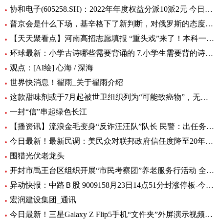
协和电子(605258.SH)：2022年年度权益分派10派2元 今日热议
普京会是什么下场，基辛格下了新判断，对俄罗斯的态度完全变了！|全球时快讯
【天天聚看点】河南高招志愿填报 “重头戏”来了！本科一批、二批志愿30日起填报
环球最新：小学古诗哪些需要背诵的 7.小学生需要背的诗词有多少首
观点：[AI绘] 心海 / 深海
世界快消息！翟雨_关于翟雨介绍
这款甜味剂或于7月起被世卫组织列为“可能致癌物”，无糖可乐、口香糖中普遍有它|全球热头条
一封“信”串起绿色长江
【播资讯】流浪金毛变身“反诈汪汪队”队长 民警：出任务都要抢“档期 ”
今日最新！最新民调：美民众对联邦政府信任度降至20年来最低水平
围猎光伏老龙头
开封市禹王台区组织开展“市民考察团”养老服务行活动 全球热消息
异动快报：中路Ｂ股 9009158月23日14点51分封涨停板-今日热搜
宏润建设集团_通讯
今日最新！三星Galaxy Z Flip5手机“文件夹”外屏演示视频曝光