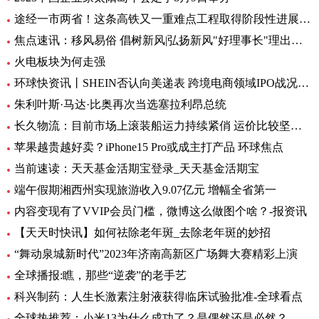
途经一市两省！这条高铁又一重难点工程取得阶段性进展_前沿热点
焦点速讯：移风易俗 倡树新风|弘扬新风"好理事长"理出乡村新风尚
火电板块为何走强
环球快资讯丨SHEIN否认向美递表 跨境电商领域IPO战况如何？
朱利叶斯·马达·比奥再次当选塞拉利昂总统
长久物流：目前市场上滚装船运力持续紧俏 运价比较坚挺-当前速看
苹果越贵越好卖？iPhone15 Pro或成主打产品 环球焦点
当前速读：天天基金活期宝登录_天天基金活期宝
端午假期湘西州实现旅游收入9.07亿元 增幅全省第一
内容变现有了VVIP会员门槛，微博这么做图个啥？-报资讯
【天天时快讯】如何祛除老年斑_去除老年斑的妙招
“舞动泉城新时代”2023年济南高新区广场舞大赛精彩上演
全球播报:瞧，那些“逆袭”的老手艺
科兴制药：人生长激素注射液获得临床试验批准-全球看点
全球热推荐：小米13为什么成功了？是偶然还是必然？