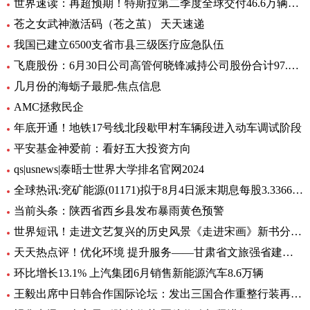
世界速读：再超预期！特斯拉第二季度全球交付46.6万辆，继续稳居全球纯电销冠
苍之女武神激活码（苍之茧） 天天速递
我国已建立6500支省市县三级医疗应急队伍
飞鹿股份：6月30日公司高管何晓锋减持公司股份合计97.6万股|百事通
几月份的海蛎子最肥-焦点信息
AMC拯救民企
年底开通！地铁17号线北段歇甲村车辆段进入动车调试阶段
平安基金神爱前：看好五大投资方向
qs|usnews|泰晤士世界大学排名官网2024
全球热讯:兖矿能源(01171)拟于8月4日派末期息每股3.3366港元
当前头条：陕西省西乡县发布暴雨黄色预警
世界短讯！走进文艺复兴的历史风景《走进宋画》新书分享会在苏州举行
天天热点评！优化环境 提升服务——甘肃省文旅强省建设系列深度报道之保障篇
环比增长13.1% 上汽集团6月销售新能源汽车8.6万辆
王毅出席中日韩合作国际论坛：发出三国合作重整行装再出发的明确信号