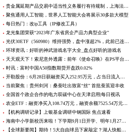
贵金属延期产品交易中适当性义务履行有待规制，上海法院向交易所发出司法建议_每日观察
聚焦通用人工智能，世界人工智能大会将展示30多款大模型
每日热门：改ip工具（IP修改工具）
龙光集团荣获“2023年广东省房企产品力典型企业”
光伏30ETF（560980）维持强势，盘中涨超2%，此前已连升3日，权重股捷佳伟创涨超3%
环球资讯：好听的神武游戏名字大全_盘点好听的游戏名
天天观天下！索尼意外透露：前年《使命召唤》在PS平台创造超8亿美元收入
时讯：富时中国A50指数期货开盘跌0.02%
开勒股份：6月28日获融资买入252.95万元，占当日流入资金比例11.65%-世界即时
当前聚焦：贵州剑河：桑蚕吐出致富“丝” 首批蚕茧迎丰收
全国首个政企合作的电力双碳中心在天津启用|每日视讯
农业ETF：融资净买入108.74万元，融资余额7525.54万元（06-28）
【机构调研记录】上银基金调研中钢国际 焦点速看
海南中小学新校历来啦！下学期9月1日开学、明年1月27日放寒假|观焦点
【全球新要闻】期待！5大自由球员下家敲定？湖人快船或签全明星后卫