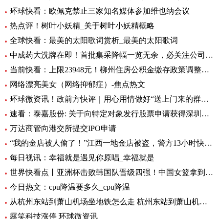
环球快看：欧佩克禁止三家知名媒体参加维也纳会议
热点评！树叶小妖精_关于树叶小妖精概略
全球快看：最美的太阳歌词赏析_最美的太阳歌词
中成药大洗牌在即！首批集采降幅一览无余，必关注公司火线全揭秘，投资风险哪里藏？
当前快看：上限23948元！柳州住房公积金缴存政策调整，7月起执行
网络漂亮美女（网络抑郁症）-焦点热文
环球微资讯！政前方快评｜用心用情做好“送上门来的群众工作”
速看：泰嘉股份: 关于向特定对象发行股票申请获得深圳证券交易所上市审核中心审核通过的公告
万达商管向港交所提交IPO申请
“我的金店被人偷了！”江西一地金店被盗，警方13小时快速侦破 每日看点
每日视讯：幸福就是遇见你原唱_幸福就是
世界快看点丨亚洲杯击败韩国队晋级四强！中国女篮拿到世界杯及奥运资格赛席位
今日热文：cpu降温要多久_cpu降温
从杭州东站到萧山机场坐地铁怎么走 杭州东站到萧山机场有地铁 环球要闻
露笑科技涨停 环球微资讯